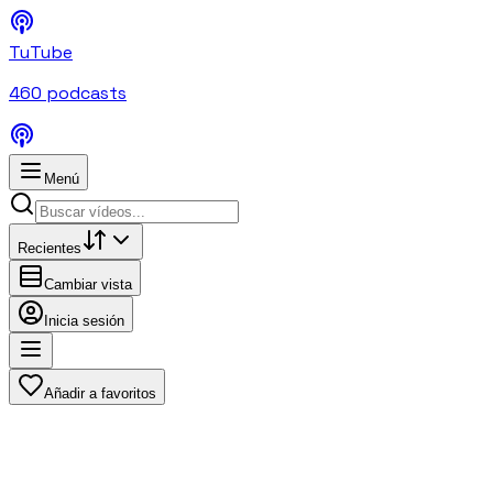
TuTube
460
podcasts
Menú
Recientes
Cambiar vista
Inicia sesión
Añadir a favoritos