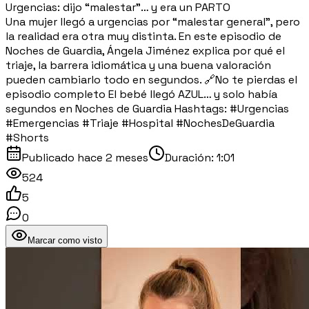
Urgencias: dijo “malestar”… y era un PARTO
Una mujer llegó a urgencias por “malestar general”, pero
la realidad era otra muy distinta. En este episodio de
Noches de Guardia, Ángela Jiménez explica por qué el
triaje, la barrera idiomática y una buena valoración
pueden cambiarlo todo en segundos. 🔗No te pierdas el
episodio completo El bebé llegó AZUL… y solo había
segundos en Noches de Guardia Hashtags: #Urgencias
#Emergencias #Triaje #Hospital #NochesDeGuardia
#Shorts
Publicado
hace 2 meses
Duración:
1:01
524
5
0
Marcar como visto