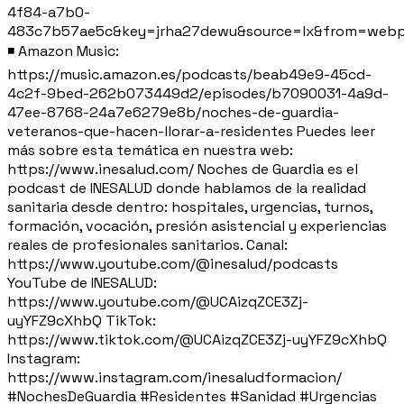
4f84-a7b0-
483c7b57ae5c&key=jrha27dewu&source=lx&from=webp
◾ Amazon Music:
https://music.amazon.es/podcasts/beab49e9-45cd-
4c2f-9bed-262b073449d2/episodes/b7090031-4a9d-
47ee-8768-24a7e6279e8b/noches-de-guardia-
veteranos-que-hacen-llorar-a-residentes Puedes leer
más sobre esta temática en nuestra web:
https://www.inesalud.com/ Noches de Guardia es el
podcast de INESALUD donde hablamos de la realidad
sanitaria desde dentro: hospitales, urgencias, turnos,
formación, vocación, presión asistencial y experiencias
reales de profesionales sanitarios. Canal:
https://www.youtube.com/@inesalud/podcasts
YouTube de INESALUD:
https://www.youtube.com/@UCAizqZCE3Zj-
uyYFZ9cXhbQ TikTok:
https://www.tiktok.com/@UCAizqZCE3Zj-uyYFZ9cXhbQ
Instagram:
https://www.instagram.com/inesaludformacion/
#NochesDeGuardia #Residentes #Sanidad #Urgencias