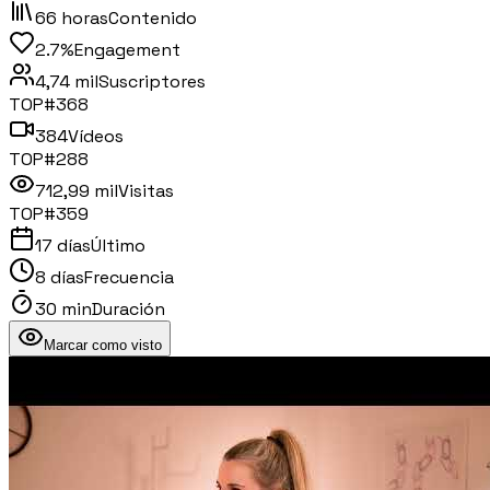
66 horas
Contenido
2.7%
Engagement
4,74 mil
Suscriptores
TOP#
368
384
Vídeos
TOP#
288
712,99 mil
Visitas
TOP#
359
17 días
Último
8 días
Frecuencia
30 min
Duración
Marcar como visto