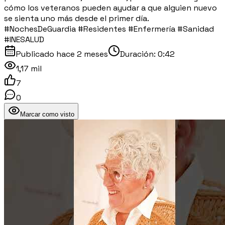
cómo los veteranos pueden ayudar a que alguien nuevo
se sienta uno más desde el primer día.
#NochesDeGuardia #Residentes #Enfermería #Sanidad
#INESALUD
Publicado
hace 2 meses
Duración:
0:42
1,17 mil
7
0
Marcar como visto