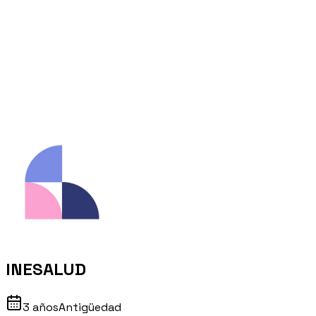
INESALUD
3 años
Antigüedad