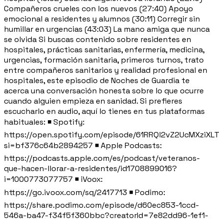
Compañeros crueles con los nuevos (27:40) Apoyo
emocional a residentes y alumnos (30:11) Corregir sin
humillar en urgencias (43:03) La mano amiga que nunca
se olvida Si buscas contenido sobre residentes en
hospitales, prácticas sanitarias, enfermería, medicina,
urgencias, formación sanitaria, primeros turnos, trato
entre compañeros sanitarios y realidad profesional en
hospitales, este episodio de Noches de Guardia te
acerca una conversación honesta sobre lo que ocurre
cuando alguien empieza en sanidad. Si prefieres
escucharlo en audio, aquí lo tienes en tus plataformas
habituales: ◾ Spotify:
https://open.spotify.com/episode/61RRQl2vZ2UcMXziXL
si=bf376c64b2894257 ◾ Apple Podcasts:
https://podcasts.apple.com/es/podcast/veteranos-
que-hacen-llorar-a-residentes/id1708899016?
i=1000773077757 ◾ iVoox:
https://go.ivoox.com/sq/2417713 ◾ Podimo:
https://share.podimo.com/episode/d60ec853-1ccd-
546a-ba47-f34f5f360bbc?creatorId=7e82dd96-1ef1-