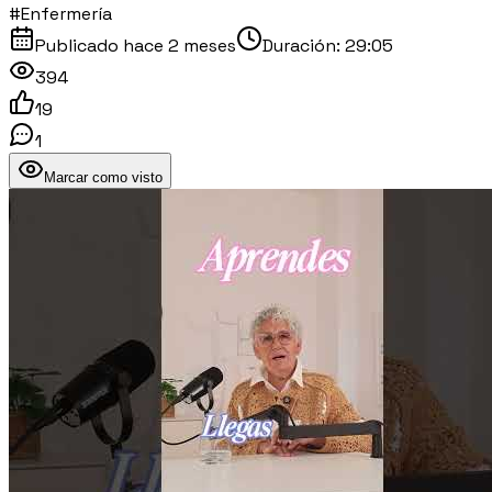
#Enfermería
Publicado
hace 2 meses
Duración:
29:05
394
19
1
Marcar como visto