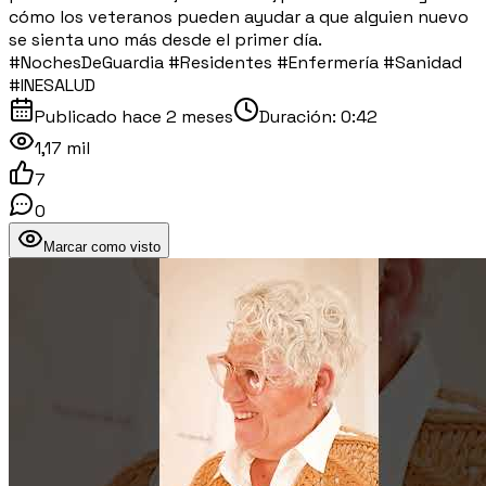
cómo los veteranos pueden ayudar a que alguien nuevo
se sienta uno más desde el primer día.
#NochesDeGuardia #Residentes #Enfermería #Sanidad
#INESALUD
Publicado
hace 2 meses
Duración:
0:42
1,17 mil
7
0
Marcar como visto