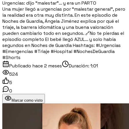
Urgencias: dijo “malestar”… y era un PARTO
Una mujer llegó a urgencias por “malestar general”, pero
la realidad era otra muy distinta. En este episodio de
Noches de Guardia, Ángela Jiménez explica por qué el
triaje, la barrera idiomática y una buena valoración
pueden cambiarlo todo en segundos. 🔗No te pierdas el
episodio completo El bebé llegó AZUL… y solo había
segundos en Noches de Guardia Hashtags: #Urgencias
#Emergencias #Triaje #Hospital #NochesDeGuardia
#Shorts
Publicado
hace 2 meses
Duración:
1:01
524
5
0
Marcar como visto