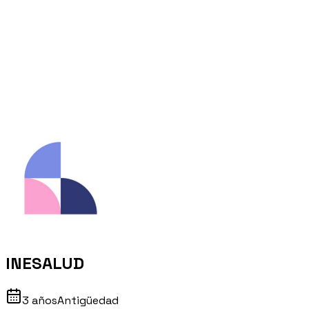
INESALUD
3 años
Antigüedad