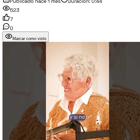
Publicado
hace 1 mes
Duración:
0:44
523
7
0
Marcar como visto