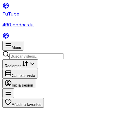
TuTube
460
podcasts
Menú
Recientes
Cambiar vista
Inicia sesión
Añadir a favoritos