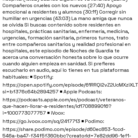
Compañeros crueles con los nuevos (27:40) Apoyo
emocional a residentes y alumnos (30:11) Corregir sin
humillar en urgencias (43:03) La mano amiga que nunca
se olvida Si buscas contenido sobre residentes en
hospitales, prácticas sanitarias, enfermería, medicina,
urgencias, formación sanitaria, primeros turnos, trato
entre compañeros sanitarios y realidad profesional en
hospitales, este episodio de Noches de Guardia te
acerca una conversación honesta sobre lo que ocurre
cuando alguien empieza en sanidad. Si prefieres
escucharlo en audio, aquí lo tienes en tus plataformas
habituales: ◾ Spotify:
https://open.spotify.com/episode/61RRQl2vZ2UcMXziXL
si=bf376c64b2894257 ◾ Apple Podcasts:
https://podcasts.apple.com/es/podcast/veteranos-
que-hacen-llorar-a-residentes/id1708899016?
i=1000773077757 ◾ iVoox:
https://go.ivoox.com/sq/2417713 ◾ Podimo:
https://share.podimo.com/episode/d60ec853-1ccd-
546a-ba47-f34f5f360bbc?creatorId=7e82dd96-1ef1-