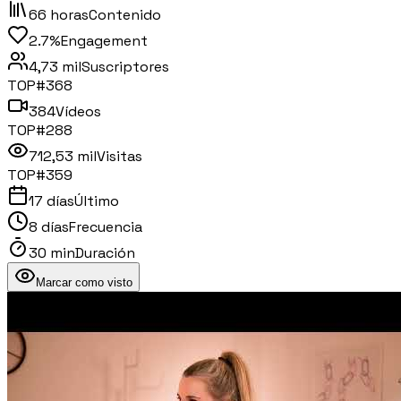
66 horas
Contenido
2.7%
Engagement
4,73 mil
Suscriptores
TOP#
368
384
Vídeos
TOP#
288
712,53 mil
Visitas
TOP#
359
17 días
Último
8 días
Frecuencia
30 min
Duración
Marcar como visto