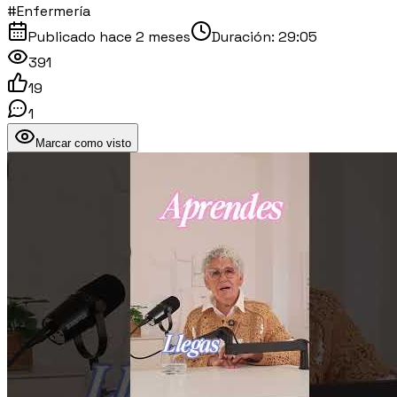
#Enfermería
Publicado
hace 2 meses
Duración:
29:05
391
19
1
Marcar como visto