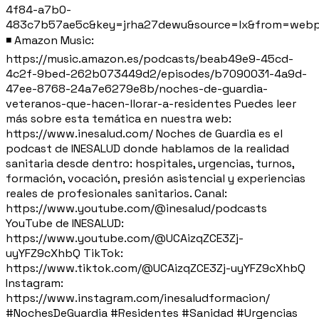
4f84-a7b0-
483c7b57ae5c&key=jrha27dewu&source=lx&from=webp
◾ Amazon Music:
https://music.amazon.es/podcasts/beab49e9-45cd-
4c2f-9bed-262b073449d2/episodes/b7090031-4a9d-
47ee-8768-24a7e6279e8b/noches-de-guardia-
veteranos-que-hacen-llorar-a-residentes Puedes leer
más sobre esta temática en nuestra web:
https://www.inesalud.com/ Noches de Guardia es el
podcast de INESALUD donde hablamos de la realidad
sanitaria desde dentro: hospitales, urgencias, turnos,
formación, vocación, presión asistencial y experiencias
reales de profesionales sanitarios. Canal:
https://www.youtube.com/@inesalud/podcasts
YouTube de INESALUD:
https://www.youtube.com/@UCAizqZCE3Zj-
uyYFZ9cXhbQ TikTok:
https://www.tiktok.com/@UCAizqZCE3Zj-uyYFZ9cXhbQ
Instagram:
https://www.instagram.com/inesaludformacion/
#NochesDeGuardia #Residentes #Sanidad #Urgencias