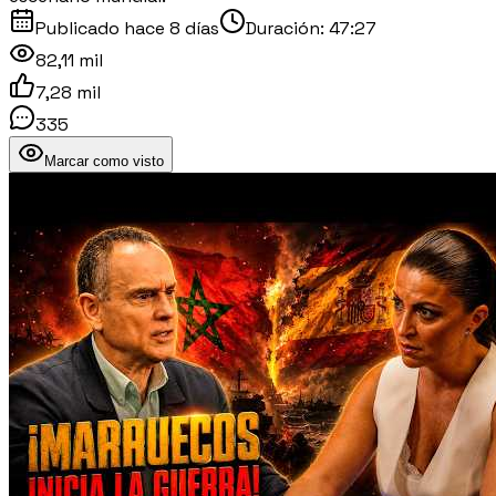
Publicado
hace 8 días
Duración:
47:27
82,11 mil
7,28 mil
335
Marcar como visto