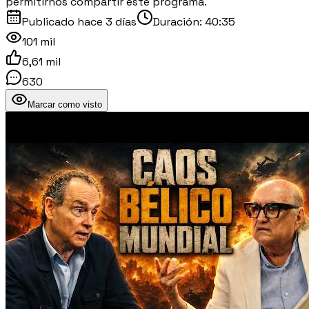
permitirnos compartir este programa.
Publicado
hace 3 días
Duración:
40:35
101 mil
6,61 mil
630
Marcar como visto