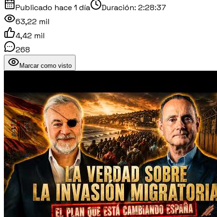
Publicado
hace 1 día
Duración:
2:28:37
63,22 mil
4,42 mil
268
Marcar como visto