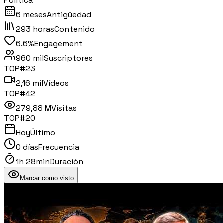
Política
6 meses
Antigüedad
293 horas
Contenido
6.6%
Engagement
960 mil
Suscriptores
TOP#
23
2,16 mil
Vídeos
TOP#
42
279,88 M
Visitas
TOP#
20
Hoy
Último
0 días
Frecuencia
1h 28min
Duración
Marcar como visto