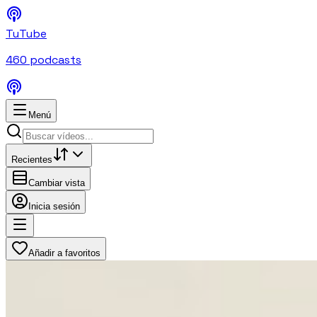
TuTube
460
podcasts
Menú
Recientes
Cambiar vista
Inicia sesión
Añadir a favoritos