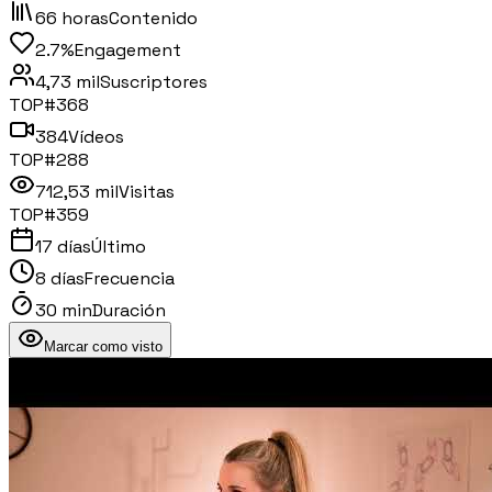
66 horas
Contenido
2.7%
Engagement
4,73 mil
Suscriptores
TOP#
368
384
Vídeos
TOP#
288
712,53 mil
Visitas
TOP#
359
17 días
Último
8 días
Frecuencia
30 min
Duración
Marcar como visto