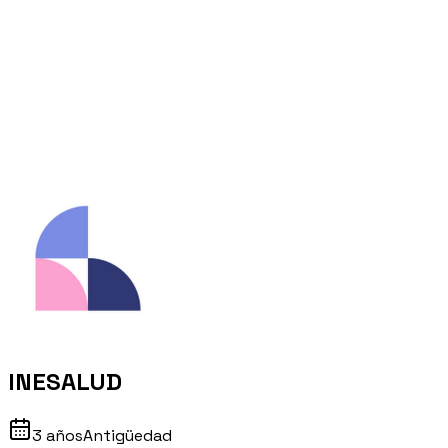
INESALUD
3 años
Antigüedad