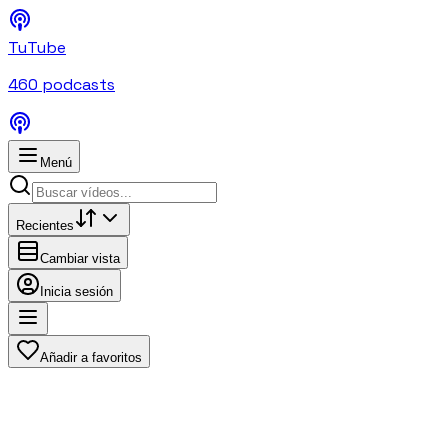
TuTube
460
podcasts
Menú
Recientes
Cambiar vista
Inicia sesión
Añadir a favoritos