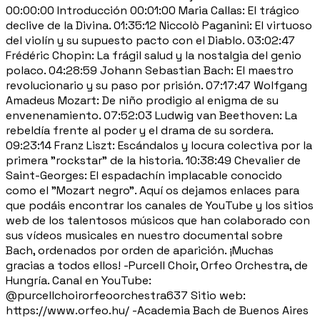
00:00:00 Introducción 00:01:00 Maria Callas: El trágico
declive de la Divina. 01:35:12 Niccolò Paganini: El virtuoso
del violín y su supuesto pacto con el Diablo. 03:02:47
Frédéric Chopin: La frágil salud y la nostalgia del genio
polaco. 04:28:59 Johann Sebastian Bach: El maestro
revolucionario y su paso por prisión. 07:17:47 Wolfgang
Amadeus Mozart: De niño prodigio al enigma de su
envenenamiento. 07:52:03 Ludwig van Beethoven: La
rebeldía frente al poder y el drama de su sordera.
09:23:14 Franz Liszt: Escándalos y locura colectiva por la
primera "rockstar" de la historia. 10:38:49 Chevalier de
Saint-Georges: El espadachín implacable conocido
como el "Mozart negro". Aquí os dejamos enlaces para
que podáis encontrar los canales de YouTube y los sitios
web de los talentosos músicos que han colaborado con
sus vídeos musicales en nuestro documental sobre
Bach, ordenados por orden de aparición. ¡Muchas
gracias a todos ellos! -Purcell Choir, Orfeo Orchestra, de
Hungría. Canal en YouTube:
@purcellchoirorfeoorchestra637 Sitio web:
https://www.orfeo.hu/ -Academia Bach de Buenos Aires