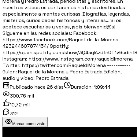
Morena y Pedro Estrada, periodistas y escritores. En
nuestros vídeos os contaremos historias destinadas
especialmente a mentes curiosas. Biografías, leyendas,
misterios, curiosidades históricas y literarias... Si os
apetece escucharlas y verlas, ¡sois bienvenid@s!
Sígueme en las redes sociales: Facebook:
https://www.facebook.com/Raquel-de-la-Morena-
423244607874154/ Spotify:
https://open.spotify.com/show/3Q4ayIAzd1n0T1vGcdih1
Instagram: https://www.instagram.com/raqueldlmorena
Twitter: https://twitter.com/RaqueldlMorena -----------
Guion: Raquel de la Morena y Pedro Estrada Edición,
audio y vídeo: Pedro Estrada
Publicado
hace 26 días
Duración:
1:09:44
300,76 mil
10,72 mil
312
Marcar como visto