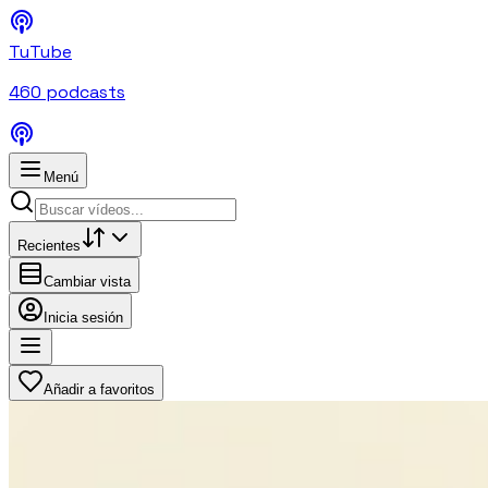
TuTube
460
podcasts
Menú
Recientes
Cambiar vista
Inicia sesión
Añadir a favoritos