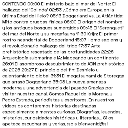
CONTENIDO 00:00 El misterio bajo el mar del Norte: El
hallazgo del 'Colinda' 02:53 ¿Cómo era Europa en la
última Edad de Hielo? 05:13 Doggerland vs. La Atlántida:
Mito contra pruebas físicas 06:00 El origen del nombre
y los antiguos bosques sumergidos 09:45 El 'Serengueti'
del mar del Norte y su megafauna 11:39 Krijn: El primer
rostro neandertal de Doggerland 15:07 Homo sapiens y
el revolucionario hallazgo del trigo 17:37 Arte
prehistórico rescatado de las profundidades 22:26
Arqueología submarina e IA: Mapeando un continente
26:01 El asombroso descubrimiento de ADN prehistórico
de 2026 29:27 El principio del fin: Deshielo y
calentamiento global 31:31 El megatsunami de Storegga
que arrasó Doggerland 35:08 La nueva amenaza
moderna y una advertencia del pasado Gracias por
visitar nuestro canal. Somos Raquel de la Morena y
Pedro Estrada, periodistas y escritores. En nuestros
vídeos os contaremos historias destinadas
especialmente a mentes curiosas. Biografías, leyendas,
misterios, curiosidades históricas y literarias... Si os
apetece escucharlas y verlas, ¡sois bienvenid@s!