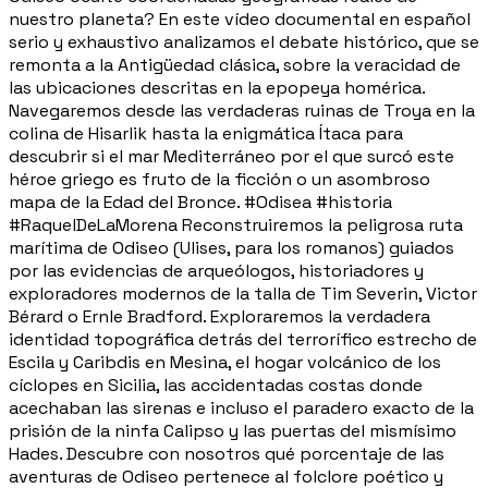
nuestro planeta? En este vídeo documental en español
serio y exhaustivo analizamos el debate histórico, que se
remonta a la Antigüedad clásica, sobre la veracidad de
las ubicaciones descritas en la epopeya homérica.
Navegaremos desde las verdaderas ruinas de Troya en la
colina de Hisarlik hasta la enigmática Ítaca para
descubrir si el mar Mediterráneo por el que surcó este
héroe griego es fruto de la ficción o un asombroso
mapa de la Edad del Bronce. #Odisea #historia
#RaquelDeLaMorena Reconstruiremos la peligrosa ruta
marítima de Odiseo (Ulises, para los romanos) guiados
por las evidencias de arqueólogos, historiadores y
exploradores modernos de la talla de Tim Severin, Victor
Bérard o Ernle Bradford. Exploraremos la verdadera
identidad topográfica detrás del terrorífico estrecho de
Escila y Caribdis en Mesina, el hogar volcánico de los
cíclopes en Sicilia, las accidentadas costas donde
acechaban las sirenas e incluso el paradero exacto de la
prisión de la ninfa Calipso y las puertas del mismísimo
Hades. Descubre con nosotros qué porcentaje de las
aventuras de Odiseo pertenece al folclore poético y