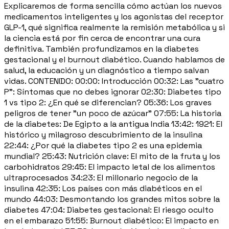
Explicaremos de forma sencilla cómo actúan los nuevos
medicamentos inteligentes y los agonistas del receptor
GLP-1, qué significa realmente la remisión metabólica y si
la ciencia está por fin cerca de encontrar una cura
definitiva. También profundizamos en la diabetes
gestacional y el burnout diabético. Cuando hablamos de
salud, la educación y un diagnóstico a tiempo salvan
vidas. CONTENIDO: 00:00: Introducción 00:32: Las "cuatro
P": Síntomas que no debes ignorar 02:30: Diabetes tipo
1 vs tipo 2: ¿En qué se diferencian? 05:36: Los graves
peligros de tener "un poco de azúcar" 07:55: La historia
de la diabetes: De Egipto a la antigua India 13:42: 1921: El
histórico y milagroso descubrimiento de la insulina
22:44: ¿Por qué la diabetes tipo 2 es una epidemia
mundial? 25:43: Nutrición clave: El mito de la fruta y los
carbohidratos 29:45: El impacto letal de los alimentos
ultraprocesados 34:23: El millonario negocio de la
insulina 42:35: Los países con más diabéticos en el
mundo 44:03: Desmontando los grandes mitos sobre la
diabetes 47:04: Diabetes gestacional: El riesgo oculto
en el embarazo 51:55: Burnout diabético: El impacto en