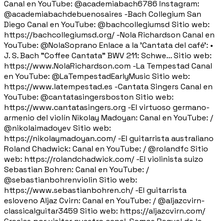
Canal en YouTube: @academiabach6786 Instagram:
@academiabachdebuenosaires -Bach Collegium San
Diego Canal en YouTube: @bachcollegiumsd Sitio web:
https://bachcollegiumsd.org/ -Nola Richardson Canal en
YouTube: @NolaSoprano Enlace a la 'Cantata del café': •
J. S. Bach "Coffee Cantata" BWV 211: Schwe... Sitio web:
https://www.NolaRichardson.com -La Tempestad Canal
en YouTube: @LaTempestadEarlyMusic Sitio web:
https://www.latempestad.es -Cantata Singers Canal en
YouTube: @cantatasingersboston Sitio web:
https://www.cantatasingers.org -El virtuoso germano-
armenio del violín Nikolay Madoyan: Canal en YouTube: /
@nikolaimadoyev Sitio web:
https://nikolaymadoyan.com/ -El guitarrista australiano
Roland Chadwick: Canal en YouTube: / @rolandfc Sitio
web: https://rolandchadwick.com/ -El violinista suizo
Sebastian Bohren: Canal en YouTube: /
@sebastianbohrenviolin Sitio web:
https://www.sebastianbohren.ch/ -El guitarrista
esloveno Aljaz Cvirn: Canal en YouTube: / @aljazcvirn-
classicalguitar3459 Sitio web: https://aljazcvirn.com/