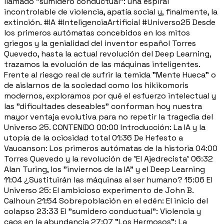
llamado "sumidero conductual": una espiral
incontrolable de violencia, apatía social y, finalmente, la
extinción. #IA #InteligenciaArtificial #Universo25 Desde
los primeros autómatas concebidos en los mitos
griegos y la genialidad del inventor español Torres
Quevedo, hasta la actual revolución del Deep Learning,
trazamos la evolución de las máquinas inteligentes.
Frente al riesgo real de sufrir la temida "Mente Hueca" o
de aislarnos de la sociedad como los hikikomoris
modernos, exploramos por qué el esfuerzo intelectual y
las "dificultades deseables" conforman hoy nuestra
mayor ventaja evolutiva para no repetir la tragedia del
Universo 25. CONTENIDO 00:00 Introducción: La IA y la
utopía de la ociosidad total 01:36 De Hefesto a
Vaucanson: Los primeros autómatas de la historia 04:00
Torres Quevedo y la revolución de 'El Ajedrecista' 06:32
Alan Turing, los "inviernos de la IA" y el Deep Learning
11:04 ¿Sustituirán las máquinas al ser humano? 15:06 El
Universo 25: El ambicioso experimento de John B.
Calhoun 21:54 Sobrepoblación en el edén: El inicio del
colapso 23:33 El "sumidero conductual": Violencia y
caos en la abundancia 27:07 "Los Hermosos": La