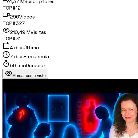
1,37 M
Suscriptores
TOP#
12
296
Vídeos
TOP#
327
210,49 M
Visitas
TOP#
31
4 días
Último
7 días
Frecuencia
56 min
Duración
Marcar como visto