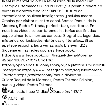
la salud mental 53:38: La revolución de la medicina:
Ozempic y fármacos GLP-1 1:00:28: ¿Es posible revertir o
curar la diabetes tipo 2? 1:04:00: El futuro del
tratamiento: Insulinas inteligentes y células madre
Gracias por visitar nuestro canal. Somos Raquel de la
Morena y Pedro Estrada, periodistas y escritores. En
nuestros vídeos os contaremos historias destinadas
especialmente a mentes curiosas. Biografías, leyendas,
misterios, curiosidades históricas y literarias... Si os
apetece escucharlas y verlas, ¡sois bienvenid@s!
Sígueme en las redes sociales: Facebook:
https://www.facebook.com/Raquel-de-la-Morena-
423244607874154/ Spotify:
https://open.spotify.com/show/3Q4ayIAzd1n0T1vGcdih1
Instagram: https://www.instagram.com/raqueldlmorena
Twitter: https://twitter.com/RaqueldlMorena -----------
Guion: Raquel de la Morena y Pedro Estrada Edición,
audio y vídeo: Pedro Estrada
Publicado
hace 12 días
Duración:
1:12:17
73,73 mil