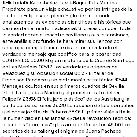
#HistoriaDelArte #Velazquez #RaquelDeLaMorena
Prepárate para un viaje exhaustivo por las intrigas de la
corte de Felipe IV en pleno Siglo de Oro, donde
analizaremos las evidencias científicas e históricas que
desmontan el relato tradicional. Si creías conocer toda
la verdad sobre el maestro sevillano y sus intenciones,
este análisis profundo te hará mirar sus lienzos con
unos ojos completamente distintos, revelando el
verdadero mensaje que codificó para la posteridad.
CONTENIDO: 00:00 El gran misterio de la Cruz de Santiago
en Las Meninas 02:42 Los verdaderos orígenes de
Velázquez y su obsesión social 08:57 El taller de
Francisco Pacheco y un matrimonio estratégico 12:44
Mensajes ocultos en sus primeros cuadros de Sevilla
21:56 La llegada a Madrid y el primer retrato del rey
Felipe IV 23:58 El "cirujano plástico" de los Austrias y la
corte de los bufones 35:29 La rebelión de Los borrachos
y el consejo vital de Rubens 38:01 El primer viaje a Italia y
la humanidad en Las lanzas 42:19 La revolución técnica:
el aire, los "borrones" y los arrepentimientos 48:50 Los
secretos de su taller y el enigma de Juana Pacheco