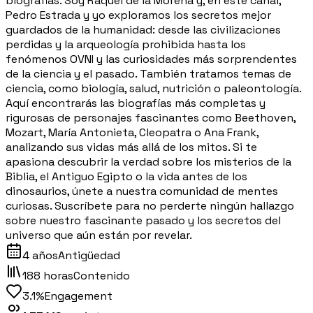
biografias. Soy Raquel de la Morena y, en este canal,
Pedro Estrada y yo exploramos los secretos mejor
guardados de la humanidad: desde las civilizaciones
perdidas y la arqueología prohibida hasta los
fenómenos OVNI y las curiosidades más sorprendentes
de la ciencia y el pasado. También tratamos temas de
ciencia, como biología, salud, nutrición o paleontología.
Aquí encontrarás las biografías más completas y
rigurosas de personajes fascinantes como Beethoven,
Mozart, María Antonieta, Cleopatra o Ana Frank,
analizando sus vidas más allá de los mitos. Si te
apasiona descubrir la verdad sobre los misterios de la
Biblia, el Antiguo Egipto o la vida antes de los
dinosaurios, únete a nuestra comunidad de mentes
curiosas. Suscríbete para no perderte ningún hallazgo
sobre nuestro fascinante pasado y los secretos del
universo que aún están por revelar.
4 años
Antigüedad
188 horas
Contenido
3.1%
Engagement