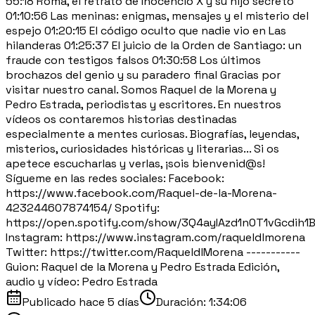
55:18 Roma, el retrato de Inocencio X y su hijo secreto
01:10:56 Las meninas: enigmas, mensajes y el misterio del
espejo 01:20:15 El código oculto que nadie vio en Las
hilanderas 01:25:37 El juicio de la Orden de Santiago: un
fraude con testigos falsos 01:30:58 Los últimos
brochazos del genio y su paradero final Gracias por
visitar nuestro canal. Somos Raquel de la Morena y
Pedro Estrada, periodistas y escritores. En nuestros
vídeos os contaremos historias destinadas
especialmente a mentes curiosas. Biografías, leyendas,
misterios, curiosidades históricas y literarias... Si os
apetece escucharlas y verlas, ¡sois bienvenid@s!
Sígueme en las redes sociales: Facebook:
https://www.facebook.com/Raquel-de-la-Morena-
423244607874154/ Spotify:
https://open.spotify.com/show/3Q4ayIAzd1n0T1vGcdih1
Instagram: https://www.instagram.com/raqueldlmorena
Twitter: https://twitter.com/RaqueldlMorena -----------
Guion: Raquel de la Morena y Pedro Estrada Edición,
audio y vídeo: Pedro Estrada
Publicado
hace 5 días
Duración:
1:34:06