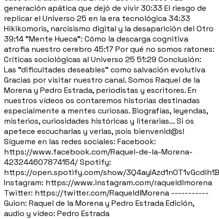
generación apática que dejó de vivir 30:33 El riesgo de
replicar el Universo 25 en la era tecnológica 34:33
Hikikomoris, narcisismo digital y la desaparición del Otro
39:14 "Mente Hueca": Cómo la descarga cognitiva
atrofia nuestro cerebro 45:17 Por qué no somos ratones:
Críticas sociológicas al Universo 25 51:29 Conclusión:
Las "dificultades deseables" como salvación evolutiva
Gracias por visitar nuestro canal. Somos Raquel de la
Morena y Pedro Estrada, periodistas y escritores. En
nuestros vídeos os contaremos historias destinadas
especialmente a mentes curiosas. Biografías, leyendas,
misterios, curiosidades históricas y literarias... Si os
apetece escucharlas y verlas, ¡sois bienvenid@s!
Sígueme en las redes sociales: Facebook:
https://www.facebook.com/Raquel-de-la-Morena-
423244607874154/ Spotify:
https://open.spotify.com/show/3Q4ayIAzd1n0T1vGcdih1
Instagram: https://www.instagram.com/raqueldlmorena
Twitter: https://twitter.com/RaqueldlMorena -----------
Guion: Raquel de la Morena y Pedro Estrada Edición,
audio y vídeo: Pedro Estrada