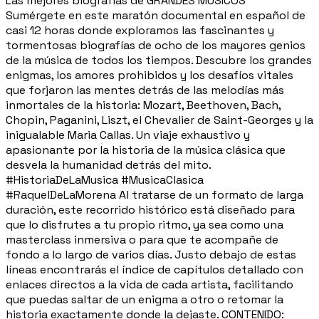
Las mejores biografías de GRANDES MÚSICOS
Sumérgete en este maratón documental en español de
casi 12 horas donde exploramos las fascinantes y
tormentosas biografías de ocho de los mayores genios
de la música de todos los tiempos. Descubre los grandes
enigmas, los amores prohibidos y los desafíos vitales
que forjaron las mentes detrás de las melodías más
inmortales de la historia: Mozart, Beethoven, Bach,
Chopin, Paganini, Liszt, el Chevalier de Saint-Georges y la
inigualable Maria Callas. Un viaje exhaustivo y
apasionante por la historia de la música clásica que
desvela la humanidad detrás del mito.
#HistoriaDeLaMusica #MusicaClasica
#RaquelDeLaMorena Al tratarse de un formato de larga
duración, este recorrido histórico está diseñado para
que lo disfrutes a tu propio ritmo, ya sea como una
masterclass inmersiva o para que te acompañe de
fondo a lo largo de varios días. Justo debajo de estas
líneas encontrarás el índice de capítulos detallado con
enlaces directos a la vida de cada artista, facilitando
que puedas saltar de un enigma a otro o retomar la
historia exactamente donde la dejaste. CONTENIDO: