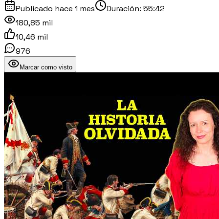
Publicado
hace 1 mes
Duración:
55:42
180,85 mil
10,46 mil
976
Marcar como visto