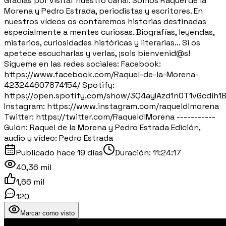
Gracias por visitar nuestro canal. Somos Raquel de la
Morena y Pedro Estrada, periodistas y escritores. En
nuestros vídeos os contaremos historias destinadas
especialmente a mentes curiosas. Biografías, leyendas,
misterios, curiosidades históricas y literarias... Si os
apetece escucharlas y verlas, ¡sois bienvenid@s!
Sígueme en las redes sociales: Facebook:
https://www.facebook.com/Raquel-de-la-Morena-
423244607874154/ Spotify:
https://open.spotify.com/show/3Q4ayIAzd1n0T1vGcdih1
Instagram: https://www.instagram.com/raqueldlmorena
Twitter: https://twitter.com/RaqueldlMorena -----------
Guion: Raquel de la Morena y Pedro Estrada Edición,
audio y vídeo: Pedro Estrada
Publicado
hace 19 días
Duración:
11:24:17
40,36 mil
1,66 mil
120
Marcar como visto