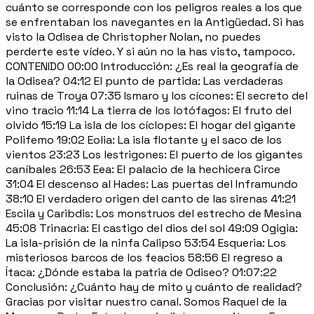
cuánto se corresponde con los peligros reales a los que
se enfrentaban los navegantes en la Antigüedad. Si has
visto la Odisea de Christopher Nolan, no puedes
perderte este vídeo. Y si aún no la has visto, tampoco.
CONTENIDO 00:00 Introducción: ¿Es real la geografía de
la Odisea? 04:12 El punto de partida: Las verdaderas
ruinas de Troya 07:35 Ismaro y los cícones: El secreto del
vino tracio 11:14 La tierra de los lotófagos: El fruto del
olvido 15:19 La isla de los cíclopes: El hogar del gigante
Polifemo 19:02 Eolia: La isla flotante y el saco de los
vientos 23:23 Los lestrigones: El puerto de los gigantes
caníbales 26:53 Eea: El palacio de la hechicera Circe
31:04 El descenso al Hades: Las puertas del Inframundo
38:10 El verdadero origen del canto de las sirenas 41:21
Escila y Caribdis: Los monstruos del estrecho de Mesina
45:08 Trinacria: El castigo del dios del sol 49:09 Ogigia:
La isla-prisión de la ninfa Calipso 53:54 Esqueria: Los
misteriosos barcos de los feacios 58:56 El regreso a
Ítaca: ¿Dónde estaba la patria de Odiseo? 01:07:22
Conclusión: ¿Cuánto hay de mito y cuánto de realidad?
Gracias por visitar nuestro canal. Somos Raquel de la