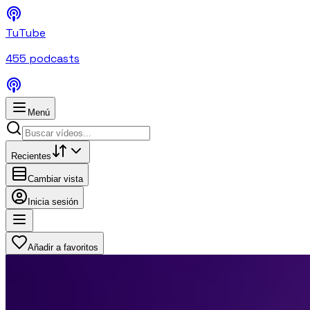
TuTube
455
podcasts
Menú
Recientes
Cambiar vista
Inicia sesión
Añadir a favoritos