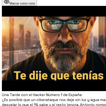
Marcar como visto
Una Tarde con el Hacker Número 1 de España
¿Es posible que un ciberataque nos deje sin luz y agua m
desvelar lo que el 1% sabe y el resto ignora. Antonio rompe