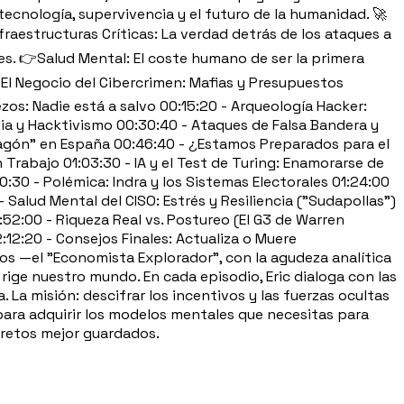
ecnología, supervivencia y el futuro de la humanidad. 🚀
raestructuras Críticas: La verdad detrás de los ataques a
les. 👉Salud Mental: El coste humano de ser la primera
 El Negocio del Cibercrimen: Mafias y Presupuestos
zos: Nadie está a salvo 00:15:20 - Arqueología Hacker:
ania y Hacktivismo 00:30:40 - Ataques de Falsa Bandera y
Apagón" en España 00:46:40 - ¿Estamos Preparados para el
 Trabajo 01:03:30 - IA y el Test de Turing: Enamorarse de
0:30 - Polémica: Indra y los Sistemas Electorales 01:24:00
Salud Mental del CISO: Estrés y Resiliencia ("Sudapollas")
1:52:00 - Riqueza Real vs. Postureo (El G3 de Warren
:12:20 - Consejos Finales: Actualiza o Muere
 —el "Economista Explorador", con la agudeza analítica
rige nuestro mundo. En cada episodio, Eric dialoga con las
La misión: descifrar los incentivos y las fuerzas ocultas
para adquirir los modelos mentales que necesitas para
ecretos mejor guardados.