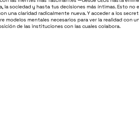
con las mentes más fascinantes —desde CEOs hasta eminencias
a, la sociedad y hasta tus decisiones más íntimas. Esto no 
 con una claridad radicalmente nueva. Y acceder a los secr
e modelos mentales necesarios para ver la realidad con una
sición de las instituciones con las cuales colabora.