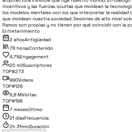
arquitectura invisible que rige nuestro mundo. En diálogo 
incentivos y las fuerzas ocultas que moldean la tecnologí
los modelos mentales con los que interpretar la realidad
que moldean nuestra sociedad. Sesiones de alto nivel sobr
Ramos son propias y no tienen por qué coincidir con la po
Entretenimiento
2 años
Antigüedad
78 horas
Contenido
4.7%
Engagement
20 mil
Suscriptores
TOP#
273
990
Vídeos
TOP#
129
8,8 M
Visitas
TOP#
198
7 meses
Último
21 días
Frecuencia
2h 31min
Duración