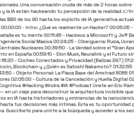
sionales. Una conversación cruda de más de 2 horas sobre t
 la IA están hackeando tu percepción de la realidad. 👉Inf
 las BBS de los 90 hasta los exploits de IA generativa actua
: 00:00:00 - Intro: ¿Qué es realmente un Hacker? 00:05:05 -
atalla es tu mente 00:11:45 - Hackeos a Microsoft y Jeff Be
Ingeniería Social Masiva 00:24:25 - Ciberguerra: Rusia, Ucr
y Centrales Nucleares 00:39:50 - La Verdad sobre el "Gran 
o en España 00:59:10 - Elon Musk, Neuralink y el Futuro sin
1:18:20 - Coches Conectados y Privacidad (Balizas DGT) 01:2
tcoin, Blockchain y ¿Quién es Satoshi Nakamoto? 01:32:55 - 
01:43:50 - Objeto Personal: La Placa Base del Amstrad 8086 0
es 02:05:00 - Cultura de la Cancelación y Huella Digital 02
nitiva #Hacking #Indra #IA #Podcast Únete an Eric Ramos
 en un viaje para deconstruir la arquitectura invisible que 
 en IA hasta historiadores y eminencias de la nanociencia. 
hasta tus decisiones más íntimas. Esta es tu oportunidad 
va. Suscríbete para unirte a la búsqueda y acceder a los s