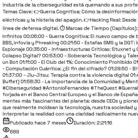
industria de la ciberseguridad está quemando a sus profe
Temas Clave: 👉Guerra Cognitiva: Cómo la desinformación y
eléctricas y la histeria del apagón. 👉Hacking Real: Desde
línea de defensa digital. ⏱️ Marcas de Tiempo (Capítulos)
Infinitos 00:06:00 - Guerra Cognitiva: El nuevo campo de b
BBS, Infovía y Phreaking 00:21:50 - Estafas SMS y la DGT: 
Espionaje 00:35:00 - Infraestructuras Críticas: Stuxnet 
Colapso Digital? 00:53:00 - Soberanía Tecnológica y Talent
un Bot 01:11:00 - El Club del 1%: Conocimiento Prohibido 0
- Computación Cuántica: ¿El fin del cifrado? 01:29:50 - Bi
01:37:00 - Jiu-Jitsu: Terapia contra la violencia digital 
Buffet) 01:58:30 - La importancia de la Comunidad y Mentor
#Ciberseguridad #AntonioFernandes #TheQuest #GuerraCog
forjada en el Banco Central Europeo y el Banco de España—
mentes más fascinantes del planeta: desde CEOs y pioneros
que realmente moldean la tecnología, nuestra sociedad y 
interpretar la realidad con una claridad radicalmente nue
Publicado
hace 7 meses
Duración:
2:21:16
689