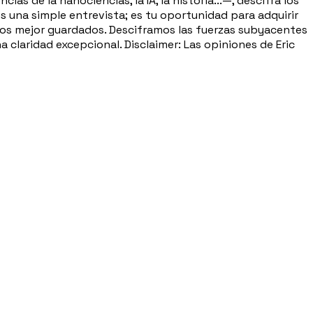
 de la nanociencias, la IA, la historia...—, descifra los
es una simple entrevista; es tu oportunidad para adquirir
etos mejor guardados. Desciframos las fuerzas subyacentes
 claridad excepcional. Disclaimer: Las opiniones de Eric