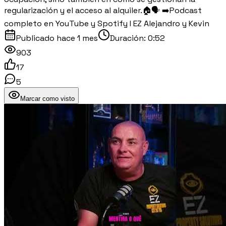
regularización y el acceso al alquiler.🏠🗣️ ➡️Podcast
completo en YouTube y Spotify I EZ Alejandro y Kevin
Publicado
hace 1 mes
Duración:
0:52
903
17
5
Marcar como visto