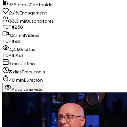
136 horas
Contenido
2.4%
Engagement
33,3 mil
Suscriptores
TOP#
238
1,27 mil
Vídeos
TOP#
92
4,4 M
Visitas
TOP#
253
1 mes
Último
3 días
Frecuencia
40 min
Duración
Marcar como visto