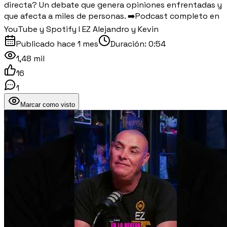
directa? Un debate que genera opiniones enfrentadas y
que afecta a miles de personas. ➡️Podcast completo en
YouTube y Spotify I EZ Alejandro y Kevin
Publicado
hace 1 mes
Duración:
0:54
1,48 mil
16
1
Marcar como visto