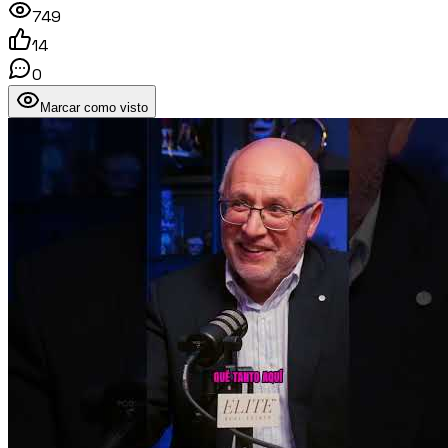
749
14
0
Marcar como visto