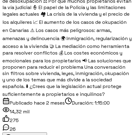
de desokupación ⚖️ Por qué muchos propietarios evitan
la vía judicial 👮 El papel de la Policía y las limitaciones
legales actuales 🏘️ La crisis de la vivienda y el precio de
los alquileres 📈 El aumento de los casos de okupación
en Canarias ⚠️ Los casos más peligrosos: armas,
amenazas y delincuencia 🌍 Inmigración, regularización y
acceso a la vivienda 🤝 La mediación como herramienta
para resolver conflictos 💰 Los costes económicos y
emocionales para los propietarios 📢 Las soluciones que
proponen para reducir el problema Una conversación
sin filtros sobre vivienda, leyes, inmigración, okupación
y uno de los temas que más divide a la sociedad
española. ⬇️ ¿Crees que la legislación actual protege
suficientemente a propietarios e inquilinos?
Publicado
hace 2 meses
Duración:
1:15:00
14,32 mil
275
26