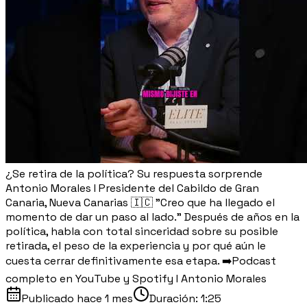
¿Se retira de la política? Su respuesta sorprende
Antonio Morales I Presidente del Cabildo de Gran
Canaria, Nueva Canarias 🇮🇨 "Creo que ha llegado el
momento de dar un paso al lado." Después de años en la
política, habla con total sinceridad sobre su posible
retirada, el peso de la experiencia y por qué aún le
cuesta cerrar definitivamente esa etapa. ➡️Podcast
completo en YouTube y Spotify I Antonio Morales
Publicado
hace 1 mes
Duración:
1:25