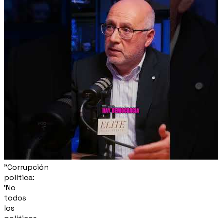
"Corrupción
política:
'No
todos
los