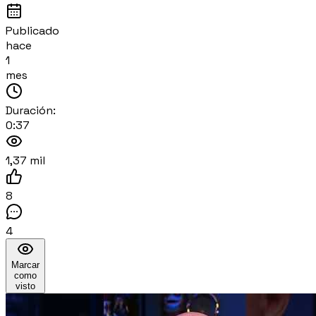
Publicado
hace
1
mes
Duración:
0:37
1,37 mil
8
4
Marcar
como
visto