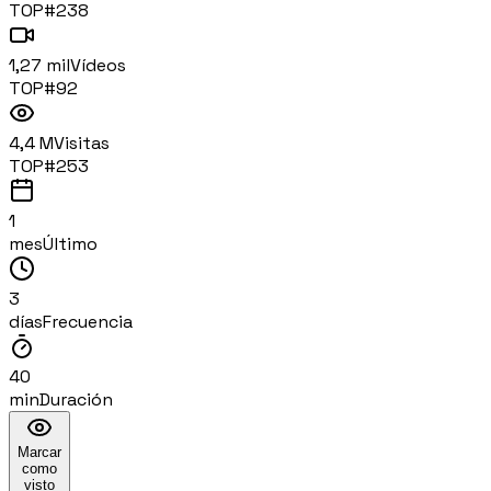
TOP#
238
1,27 mil
Vídeos
TOP#
92
4,4 M
Visitas
TOP#
253
1
mes
Último
3
días
Frecuencia
40
min
Duración
Marcar
como
visto