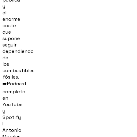
y
el
enorme
coste
que
supone
seguir
dependiendo
de
los
combustibles
fósiles.
➡️Podcast
completo
en
YouTube
y
Spotify
I
Antonio
Morales