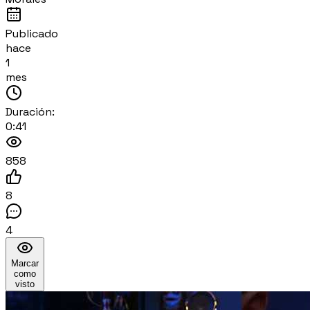
Publicado
hace
1
mes
Duración:
0:41
858
8
4
Marcar
como
visto