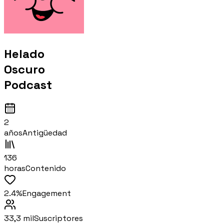
Helado
Oscuro
Podcast
2
años
Antigüedad
136
horas
Contenido
2.4%
Engagement
33,3 mil
Suscriptores