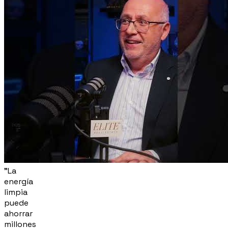
"La
energía
limpia
puede
ahorrar
millones