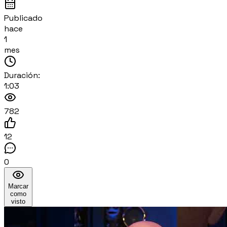
Publicado
hace
1
mes
Duración:
1:03
782
12
0
Marcar
como
visto