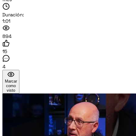
Duración:
1:01
894
15
4
Marcar
como
visto