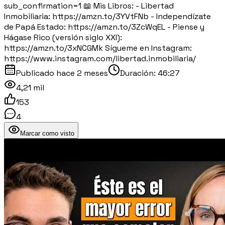
sub_confirmation=1 📖 Mis Libros: - Libertad
Inmobiliaria: https://amzn.to/3YVtFNb - Independízate
de Papá Estado: https://amzn.to/3ZcWqEL - Piense y
Hágase Rico (versión siglo XXI):
https://amzn.to/3xNCGMk Sígueme en Instagram:
https://www.instagram.com/libertad.inmobiliaria/
Publicado
hace 2 meses
Duración:
46:27
4,21 mil
153
4
Marcar como visto