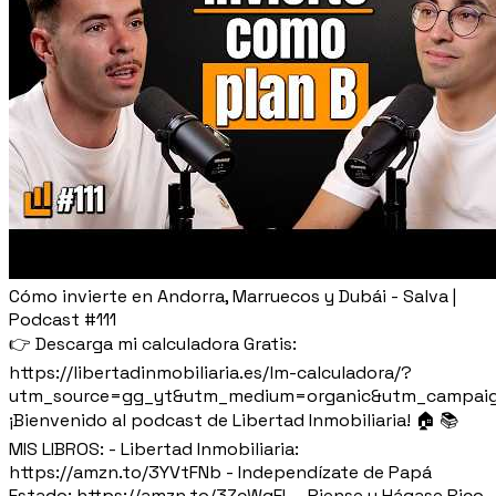
Cómo invierte en Andorra, Marruecos y Dubái - Salva |
Podcast #111
👉 Descarga mi calculadora Gratis:
https://libertadinmobiliaria.es/lm-calculadora/?
utm_source=gg_yt&utm_medium=organic&utm_campaig
¡Bienvenido al podcast de Libertad Inmobiliaria! 🏠 📚
MIS LIBROS: - Libertad Inmobiliaria:
https://amzn.to/3YVtFNb - Independízate de Papá
Estado: https://amzn.to/3ZcWqEL - Piense y Hágase Rico