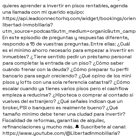
quieres aprender a invertir en pisos rentables, agenda
una llamada con mi querido equipo:
https://api.leadconnectorhq.com/widget/bookings/orien
libertad-inmobiliaria?
utm_source=podcast&utm_medium=organic&utm_campa
En este episodio de preguntas y respuestas diferente,
respondo a 15 de vuestras preguntas. Entre ellas: ¿Cuál
es el mínimo ahorro necesario para empezar a invertir en
inmuebles? ¿Tiene sentido pedir un préstamo personal
para completar la entrada de un piso? ¿Cómo saber
cuándo frenar con la deuda? ¿Cómo preparar tu perfil
bancario para seguir creciendo? ¿Qué opino de los mini
pisos y lofts con una sola referencia catastral? ¿Cómo
escalar cuando ya tienes varios pisos pero el cashflow
empieza a reducirse? ¿Hipoteca o comprar al contado si
vuelves del extranjero? ¿Qué señales indican que un
broker, PSI o banquero es realmente bueno? ¿Qué
tamaño mínimo debe tener una ciudad para invertir?
Fiscalidad de reformas, garantías de alquiler,
refinanciaciones y mucho más. 🔔 Suscríbete al canal:
https://www.youtube.com/@LibertadInmobiliaria?