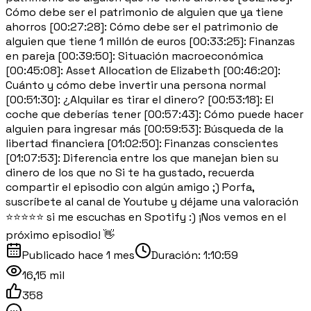
Cómo debe ser el patrimonio de alguien que ya tiene
ahorros [00:27:28]: Cómo debe ser el patrimonio de
alguien que tiene 1 millón de euros [00:33:25]: Finanzas
en pareja [00:39:50]: Situación macroeconómica
[00:45:08]: Asset Allocation de Elizabeth [00:46:20]:
Cuánto y cómo debe invertir una persona normal
[00:51:30]: ¿Alquilar es tirar el dinero? [00:53:18]: El
coche que deberías tener [00:57:43]: Cómo puede hacer
alguien para ingresar más [00:59:53]: Búsqueda de la
libertad financiera [01:02:50]: Finanzas conscientes
[01:07:53]: Diferencia entre los que manejan bien su
dinero de los que no Si te ha gustado, recuerda
compartir el episodio con algún amigo ;) Porfa,
suscríbete al canal de Youtube y déjame una valoración
⭐⭐⭐⭐⭐ si me escuchas en Spotify :) ¡Nos vemos en el
próximo episodio! 👋
Publicado
hace 1 mes
Duración:
1:10:59
16,15 mil
358