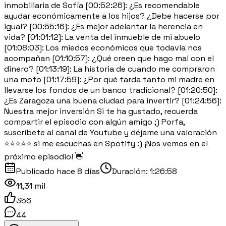
inmobiliaria de Sofía [00:52:26]: ¿Es recomendable
ayudar económicamente a los hijos? ¿Debe hacerse por
igual? [00:55:16]: ¿Es mejor adelantar la herencia en
vida? [01:01:12]: La venta del inmueble de mi abuelo
[01:08:03]: Los miedos económicos que todavía nos
acompañan [01:10:57]: ¿Qué creen que hago mal con el
dinero? [01:13:19]: La historia de cuando me compraron
una moto [01:17:59]: ¿Por qué tarda tanto mi madre en
llevarse los fondos de un banco tradicional? [01:20:50]:
¿Es Zaragoza una buena ciudad para invertir? [01:24:56]:
Nuestra mejor inversión Si te ha gustado, recuerda
compartir el episodio con algún amigo ;) Porfa,
suscríbete al canal de Youtube y déjame una valoración
⭐⭐⭐⭐⭐ si me escuchas en Spotify :) ¡Nos vemos en el
próximo episodio! 👋
Publicado
hace 8 días
Duración:
1:26:58
11,31 mil
356
44