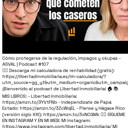
Cómo protegerse de la regulación, impagos y okupas -
ASVAL | Podcast #107
👉🏽 Descarga mi calculadora de rentabilidad (gratis):
https://libertadinmobiliaria.es/lm-calculadora/?
utm_source=gg_yt&utm_medium=organic&utm_campaig
¡Bienvenido al podcast de Libertad Inmobiliaria! 🏠 📚
MIS LIBROS: - Libertad Inmobiliaria:
https://amzn.to/3YVtFNb - Independízate de Papá
Estado: https://amzn.to/3ZcWqEL - Piense y Hágase Rico
(versión siglo XXI): https://amzn.to/3xNCGMk 🙋‍♂️ SÍGUEME
EN INSTAGRAM Y EN MI WEB: Mi Instagram:
https://www.instagram.com/libertad.inmobiliaria/ Mi