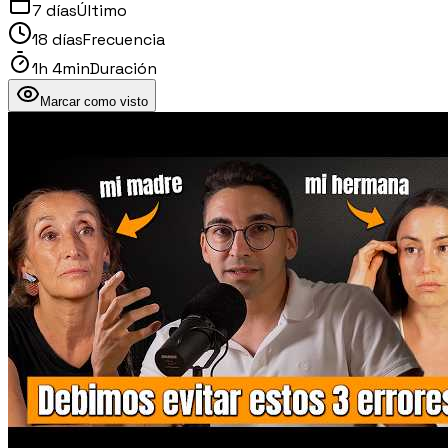
7 días
Último
18 días
Frecuencia
1h 4min
Duración
Marcar como visto