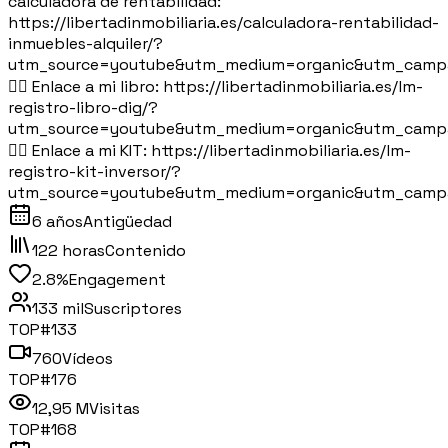
calculadora de rentabilidad:
https://libertadinmobiliaria.es/calculadora-rentabilidad-
inmuebles-alquiler/?
utm_source=youtube&utm_medium=organic&utm_camp
👉🏻 Enlace a mi libro: https://libertadinmobiliaria.es/lm-
registro-libro-dig/?
utm_source=youtube&utm_medium=organic&utm_camp
👉🏻 Enlace a mi KIT: https://libertadinmobiliaria.es/lm-
registro-kit-inversor/?
utm_source=youtube&utm_medium=organic&utm_camp
6 años
Antigüedad
122 horas
Contenido
2.8%
Engagement
133 mil
Suscriptores
TOP#
133
760
Vídeos
TOP#
176
12,95 M
Visitas
TOP#
168