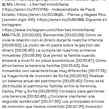
📖 Mis Libros: - Libertad Inmobiliaria:
https://amzn.to/3YVtFNb - Independízate de Papá
Estado: https://amzn.to/3ZcWqEL - Piense y Hágase Rico
(versión siglo XXI): https://amzn.to/3xNCGMk Sígueme en
Instagram:
https://www.instagram.com/libertad.inmobiliaria/
MINUTAJE: [00:00:00]: Bienvenida [00:02:29]: Cómo se
vivía la relación con el dinero durante nuestra infancia
[00:05:52]: La visión de mi padre sobre la gestión del
dinero [00:06:45]: La compra de nuestros primeros
inmuebles [00:08:39]: Qué pensó la familia cuando
empecé a invertir en pisos económicos [00:10:47]: Cómo
afrontamos la herencia familiar [00:13:43]: Dos
inmuebles con características muy diferentes [00:17:13]:
La trayectoria de inversión de Sofía [00:20:12]: Realizar
un balance anual del patrimonio [00:25:40]: Cómo está
distribuido el patrimonio familiar entre la herencia,
Carlos, Pilar y Sofía [00:26:50]: Consejos para gestionar
una herencia [00:32:46]: ¿Conviene mantener una
segunda residencia? [00:37:30]: Los principales errores
de inversión que hemos cometido [00:47:31]: Inversión