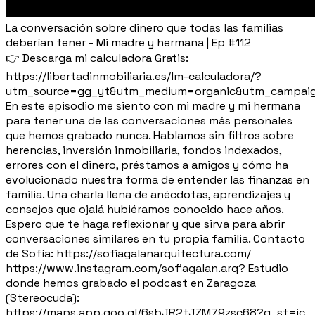
La conversación sobre dinero que todas las familias
deberían tener - Mi madre y hermana | Ep #112
👉 Descarga mi calculadora Gratis:
https://libertadinmobiliaria.es/lm-calculadora/?
utm_source=gg_yt&utm_medium=organic&utm_campaig
En este episodio me siento con mi madre y mi hermana
para tener una de las conversaciones más personales
que hemos grabado nunca. Hablamos sin filtros sobre
herencias, inversión inmobiliaria, fondos indexados,
errores con el dinero, préstamos a amigos y cómo ha
evolucionado nuestra forma de entender las finanzas en
familia. Una charla llena de anécdotas, aprendizajes y
consejos que ojalá hubiéramos conocido hace años.
Espero que te haga reflexionar y que sirva para abrir
conversaciones similares en tu propia familia. Contacto
de Sofía: https://sofiagalanarquitectura.com/
https://www.instagram.com/sofiagalan.arq? Estudio
donde hemos grabado el podcast en Zaragoza
(Stereocuda):
https://maps.app.goo.gl/6sbJR2tJZM79zsc68?g_st=ic