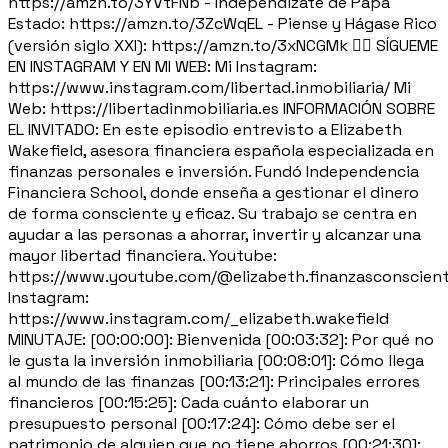
https://amzn.to/3YVtFNb - Independízate de Papá
Estado: https://amzn.to/3ZcWqEL - Piense y Hágase Rico
(versión siglo XXI): https://amzn.to/3xNCGMk 🙋‍♂️ SÍGUEME
EN INSTAGRAM Y EN MI WEB: Mi Instagram:
https://www.instagram.com/libertad.inmobiliaria/ Mi
Web: https://libertadinmobiliaria.es INFORMACIÓN SOBRE
EL INVITADO: En este episodio entrevisto a Elizabeth
Wakefield, asesora financiera española especializada en
finanzas personales e inversión. Fundó Independencia
Financiera School, donde enseña a gestionar el dinero
de forma consciente y eficaz. Su trabajo se centra en
ayudar a las personas a ahorrar, invertir y alcanzar una
mayor libertad financiera. Youtube:
https://www.youtube.com/@elizabeth.finanzasconscien
Instagram:
https://www.instagram.com/_elizabeth.wakefield
MINUTAJE: [00:00:00]: Bienvenida [00:03:32]: Por qué no
le gusta la inversión inmobiliaria [00:08:01]: Cómo llega
al mundo de las finanzas [00:13:21]: Principales errores
financieros [00:15:25]: Cada cuánto elaborar un
presupuesto personal [00:17:24]: Cómo debe ser el
patrimonio de alguien que no tiene ahorros [00:21:30]: