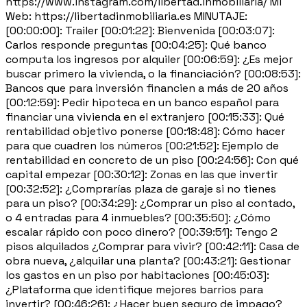
https://www.instagram.com/libertad.inmobiliaria/ Mi
Web: https://libertadinmobiliaria.es MINUTAJE:
[00:00:00]: Trailer [00:01:22]: Bienvenida [00:03:07]:
Carlos responde preguntas [00:04:25]: Qué banco
computa los ingresos por alquiler [00:06:59]: ¿Es mejor
buscar primero la vivienda, o la financiación? [00:08:53]:
Bancos que para inversión financien a más de 20 años
[00:12:59]: Pedir hipoteca en un banco español para
financiar una vivienda en el extranjero [00:15:33]: Qué
rentabilidad objetivo ponerse [00:18:48]: Cómo hacer
para que cuadren los números [00:21:52]: Ejemplo de
rentabilidad en concreto de un piso [00:24:56]: Con qué
capital empezar [00:30:12]: Zonas en las que invertir
[00:32:52]: ¿Comprarías plaza de garaje si no tienes
para un piso? [00:34:29]: ¿Comprar un piso al contado,
o 4 entradas para 4 inmuebles? [00:35:50]: ¿Cómo
escalar rápido con poco dinero? [00:39:51]: Tengo 2
pisos alquilados ¿Comprar para vivir? [00:42:11]: Casa de
obra nueva, ¿alquilar una planta? [00:43:21]: Gestionar
los gastos en un piso por habitaciones [00:45:03]:
¿Plataforma que identifique mejores barrios para
invertir? [00:46:26]: ¿Hacer buen seguro de impago?