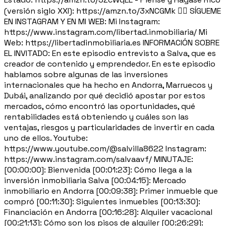
(versión siglo XXI): https://amzn.to/3xNCGMk 🙋‍♂️ SÍGUEME
EN INSTAGRAM Y EN MI WEB: Mi Instagram:
https://www.instagram.com/libertad.inmobiliaria/ Mi
Web: https://libertadinmobiliaria.es INFORMACIÓN SOBRE
EL INVITADO: En este episodio entrevisto a Salva, que es
creador de contenido y emprendedor. En este episodio
hablamos sobre algunas de las inversiones
internacionales que ha hecho en Andorra, Marruecos y
Dubái, analizando por qué decidió apostar por estos
mercados, cómo encontró las oportunidades, qué
rentabilidades está obteniendo y cuáles son las
ventajas, riesgos y particularidades de invertir en cada
uno de ellos. Youtube:
https://www.youtube.com/@salvilla8622 Instagram:
https://www.instagram.com/salvaavf/ MINUTAJE:
[00:00:00]: Bienvenida [00:01:23]: Cómo llega a la
inversión inmobiliaria Salva [00:04:15]: Mercado
inmobiliario en Andorra [00:09:38]: Primer inmueble que
compró [00:11:30]: Siguientes inmuebles [00:13:30]:
Financiación en Andorra [00:16:28]: Alquiler vacacional
[00:21:13]: Cómo son los pisos de alquiler [00:26:29]: