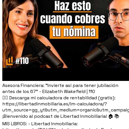
Asesora Financiera: "Invierte así para tener jubilación
antes de los 67" - Elizabeth Wakefield | 110
👉🏽 Descarga mi calculadora de rentabilidad (gratis):
https://libertadinmobiliaria.es/lm-calculadora/?
utm_source=gg_yt&utm_medium=organic&utm_campaig
¡Bienvenido al podcast de Libertad Inmobiliaria! 🏠 📚
MIS LIBROS: - Libertad Inmobiliaria: