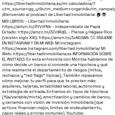
https://libertadinmobiliaria.es/lm-calculadora/?
utm_source=gg_yt&utm_medium=organic&utm_campaig
¡Bienvenido al podcast de Libertad Inmobiliaria! 🏠 📚
MIS LIBROS: - Libertad Inmobiliaria:
https://amzn.to/3YVtFNb - Independízate de Papá
Estado: https://amzn.to/3ZcWqEL - Piense y Hágase Rico
(versión siglo XXI): https://amzn.to/3xNCGMk 🙋‍♂️ SÍGUEME
EN INSTAGRAM Y EN MI WEB: Mi Instagram:
https://www.instagram.com/libertad.inmobiliaria/ Mi
Web: https://libertadinmobiliaria.es INFORMACIÓN SOBRE
EL INVITADO: En esta entrevista con Montse hablamos de
cómo decide un banco si concede una hipoteca y qué
mira realmente el departamento de riesgos (mitos,
rechazos y “red flags” típicas). También repasamos
cómo mejorar tu perfil para que te presten más:
alquileres, tarjetas, estabilidad laboral, autónomos y
estrategia de entrada. Entramos en tipos de hipoteca
(fija/variable/mixta), amortización y cambios de banco,
y cerramos con visión de inversión inmobiliaria (qué
activos financian mejor, límites de endeudamiento,
casos reales y errores comunes). Youtube: