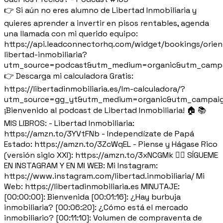
👉 Si aún no eres alumno de Libertad Inmobiliaria y
quieres aprender a invertir en pisos rentables, agenda
una llamada con mi querido equipo:
https://api.leadconnectorhq.com/widget/bookings/orien
libertad-inmobiliaria?
utm_source=podcast&utm_medium=organic&utm_campa
👉 Descarga mi calculadora Gratis:
https://libertadinmobiliaria.es/lm-calculadora/?
utm_source=gg_yt&utm_medium=organic&utm_campaig
¡Bienvenido al podcast de Libertad Inmobiliaria! 🏠 📚
MIS LIBROS: - Libertad Inmobiliaria:
https://amzn.to/3YVtFNb - Independízate de Papá
Estado: https://amzn.to/3ZcWqEL - Piense y Hágase Rico
(versión siglo XXI): https://amzn.to/3xNCGMk 🙋‍♂️ SÍGUEME
EN INSTAGRAM Y EN MI WEB: Mi Instagram:
https://www.instagram.com/libertad.inmobiliaria/ Mi
Web: https://libertadinmobiliaria.es MINUTAJE:
[00:00:00]: Bienvenida [00:01:16]: ¿Hay burbuja
inmobiliaria? [00:06:20]: ¿Cómo está el mercado
inmobiliario? [00:11:10]: Volumen de compraventa de