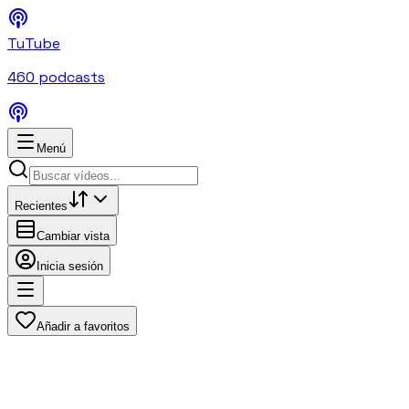
TuTube
460
podcasts
Menú
Recientes
Cambiar vista
Inicia sesión
Añadir a favoritos