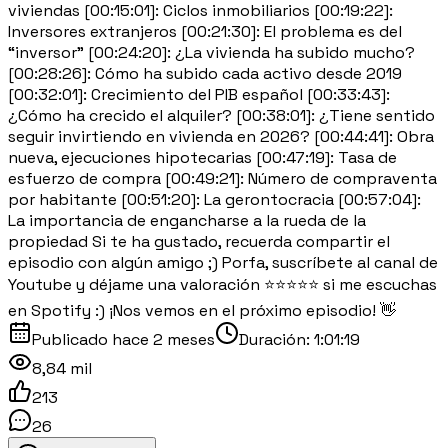
viviendas [00:15:01]: Ciclos inmobiliarios [00:19:22]:
Inversores extranjeros [00:21:30]: El problema es del
“inversor” [00:24:20]: ¿La vivienda ha subido mucho?
[00:28:26]: Cómo ha subido cada activo desde 2019
[00:32:01]: Crecimiento del PIB español [00:33:43]:
¿Cómo ha crecido el alquiler? [00:38:01]: ¿Tiene sentido
seguir invirtiendo en vivienda en 2026? [00:44:41]: Obra
nueva, ejecuciones hipotecarias [00:47:19]: Tasa de
esfuerzo de compra [00:49:21]: Número de compraventa
por habitante [00:51:20]: La gerontocracia [00:57:04]:
La importancia de engancharse a la rueda de la
propiedad Si te ha gustado, recuerda compartir el
episodio con algún amigo ;) Porfa, suscríbete al canal de
Youtube y déjame una valoración ⭐⭐⭐⭐⭐ si me escuchas
en Spotify :) ¡Nos vemos en el próximo episodio! 👋
Publicado
hace 2 meses
Duración:
1:01:19
8,84 mil
213
26