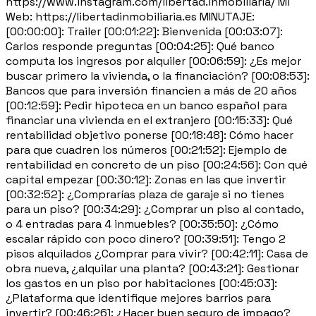
https://www.instagram.com/libertad.inmobiliaria/ Mi
Web: https://libertadinmobiliaria.es MINUTAJE:
[00:00:00]: Trailer [00:01:22]: Bienvenida [00:03:07]:
Carlos responde preguntas [00:04:25]: Qué banco
computa los ingresos por alquiler [00:06:59]: ¿Es mejor
buscar primero la vivienda, o la financiación? [00:08:53]:
Bancos que para inversión financien a más de 20 años
[00:12:59]: Pedir hipoteca en un banco español para
financiar una vivienda en el extranjero [00:15:33]: Qué
rentabilidad objetivo ponerse [00:18:48]: Cómo hacer
para que cuadren los números [00:21:52]: Ejemplo de
rentabilidad en concreto de un piso [00:24:56]: Con qué
capital empezar [00:30:12]: Zonas en las que invertir
[00:32:52]: ¿Comprarías plaza de garaje si no tienes
para un piso? [00:34:29]: ¿Comprar un piso al contado,
o 4 entradas para 4 inmuebles? [00:35:50]: ¿Cómo
escalar rápido con poco dinero? [00:39:51]: Tengo 2
pisos alquilados ¿Comprar para vivir? [00:42:11]: Casa de
obra nueva, ¿alquilar una planta? [00:43:21]: Gestionar
los gastos en un piso por habitaciones [00:45:03]:
¿Plataforma que identifique mejores barrios para
invertir? [00:46:26]: ¿Hacer buen seguro de impago?