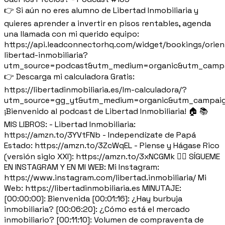
👉 Si aún no eres alumno de Libertad Inmobiliaria y
quieres aprender a invertir en pisos rentables, agenda
una llamada con mi querido equipo:
https://api.leadconnectorhq.com/widget/bookings/orien
libertad-inmobiliaria?
utm_source=podcast&utm_medium=organic&utm_campa
👉 Descarga mi calculadora Gratis:
https://libertadinmobiliaria.es/lm-calculadora/?
utm_source=gg_yt&utm_medium=organic&utm_campaig
¡Bienvenido al podcast de Libertad Inmobiliaria! 🏠 📚
MIS LIBROS: - Libertad Inmobiliaria:
https://amzn.to/3YVtFNb - Independízate de Papá
Estado: https://amzn.to/3ZcWqEL - Piense y Hágase Rico
(versión siglo XXI): https://amzn.to/3xNCGMk 🙋‍♂️ SÍGUEME
EN INSTAGRAM Y EN MI WEB: Mi Instagram:
https://www.instagram.com/libertad.inmobiliaria/ Mi
Web: https://libertadinmobiliaria.es MINUTAJE:
[00:00:00]: Bienvenida [00:01:16]: ¿Hay burbuja
inmobiliaria? [00:06:20]: ¿Cómo está el mercado
inmobiliario? [00:11:10]: Volumen de compraventa de