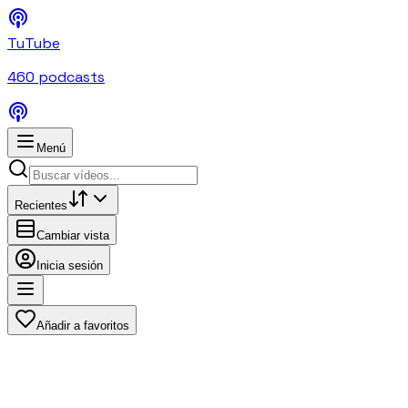
TuTube
460
podcasts
Menú
Recientes
Cambiar vista
Inicia sesión
Añadir a favoritos