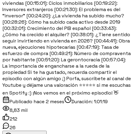
viviendas [00:15:01]: Ciclos inmobiliarios [00:19:22]:
Inversores extranjeros [00:21:30]: El problema es del
“inversor” [00:24:20]: ¿La vivienda ha subido mucho?
[00:28:26]: Cómo ha subido cada activo desde 2019
[00:32:01]: Crecimiento del PIB español [00:33:43]:
¿Cómo ha crecido el alquiler? [00:38:01]: ¿Tiene sentido
seguir invirtiendo en vivienda en 2026? [00:44:41]: Obra
nueva, ejecuciones hipotecarias [00:47:19]: Tasa de
esfuerzo de compra [00:49:21]: Número de compraventa
por habitante [00:51:20]: La gerontocracia [00:57:04]:
La importancia de engancharse a la rueda de la
propiedad Si te ha gustado, recuerda compartir el
episodio con algún amigo ;) Porfa, suscríbete al canal de
Youtube y déjame una valoración ⭐⭐⭐⭐⭐ si me escuchas
en Spotify :) ¡Nos vemos en el próximo episodio! 👋
Publicado
hace 2 meses
Duración:
1:01:19
8,83 mil
212
26