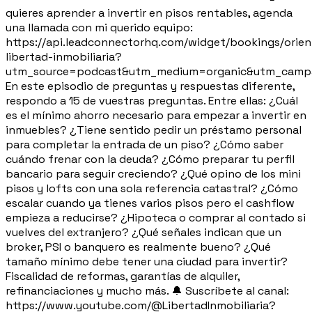
quieres aprender a invertir en pisos rentables, agenda
una llamada con mi querido equipo:
https://api.leadconnectorhq.com/widget/bookings/orien
libertad-inmobiliaria?
utm_source=podcast&utm_medium=organic&utm_campa
En este episodio de preguntas y respuestas diferente,
respondo a 15 de vuestras preguntas. Entre ellas: ¿Cuál
es el mínimo ahorro necesario para empezar a invertir en
inmuebles? ¿Tiene sentido pedir un préstamo personal
para completar la entrada de un piso? ¿Cómo saber
cuándo frenar con la deuda? ¿Cómo preparar tu perfil
bancario para seguir creciendo? ¿Qué opino de los mini
pisos y lofts con una sola referencia catastral? ¿Cómo
escalar cuando ya tienes varios pisos pero el cashflow
empieza a reducirse? ¿Hipoteca o comprar al contado si
vuelves del extranjero? ¿Qué señales indican que un
broker, PSI o banquero es realmente bueno? ¿Qué
tamaño mínimo debe tener una ciudad para invertir?
Fiscalidad de reformas, garantías de alquiler,
refinanciaciones y mucho más. 🔔 Suscríbete al canal:
https://www.youtube.com/@LibertadInmobiliaria?