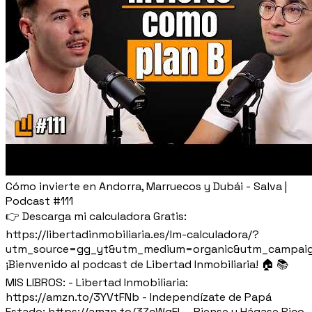
Cómo invierte en Andorra, Marruecos y Dubái - Salva |
Podcast #111
👉 Descarga mi calculadora Gratis:
https://libertadinmobiliaria.es/lm-calculadora/?
utm_source=gg_yt&utm_medium=organic&utm_campaig
¡Bienvenido al podcast de Libertad Inmobiliaria! 🏠 📚
MIS LIBROS: - Libertad Inmobiliaria:
https://amzn.to/3YVtFNb - Independízate de Papá
Estado: https://amzn.to/3ZcWqEL - Piense y Hágase Rico