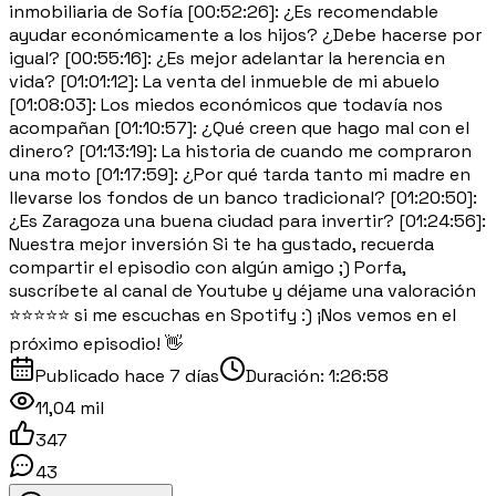
inmobiliaria de Sofía [00:52:26]: ¿Es recomendable
ayudar económicamente a los hijos? ¿Debe hacerse por
igual? [00:55:16]: ¿Es mejor adelantar la herencia en
vida? [01:01:12]: La venta del inmueble de mi abuelo
[01:08:03]: Los miedos económicos que todavía nos
acompañan [01:10:57]: ¿Qué creen que hago mal con el
dinero? [01:13:19]: La historia de cuando me compraron
una moto [01:17:59]: ¿Por qué tarda tanto mi madre en
llevarse los fondos de un banco tradicional? [01:20:50]:
¿Es Zaragoza una buena ciudad para invertir? [01:24:56]:
Nuestra mejor inversión Si te ha gustado, recuerda
compartir el episodio con algún amigo ;) Porfa,
suscríbete al canal de Youtube y déjame una valoración
⭐⭐⭐⭐⭐ si me escuchas en Spotify :) ¡Nos vemos en el
próximo episodio! 👋
Publicado
hace 7 días
Duración:
1:26:58
11,04 mil
347
43