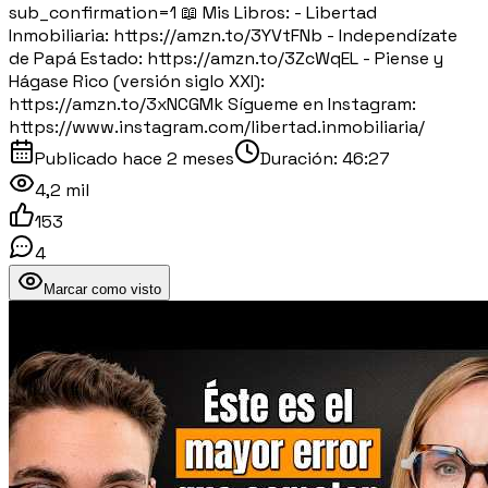
sub_confirmation=1 📖 Mis Libros: - Libertad
Inmobiliaria: https://amzn.to/3YVtFNb - Independízate
de Papá Estado: https://amzn.to/3ZcWqEL - Piense y
Hágase Rico (versión siglo XXI):
https://amzn.to/3xNCGMk Sígueme en Instagram:
https://www.instagram.com/libertad.inmobiliaria/
Publicado
hace 2 meses
Duración:
46:27
4,2 mil
153
4
Marcar como visto