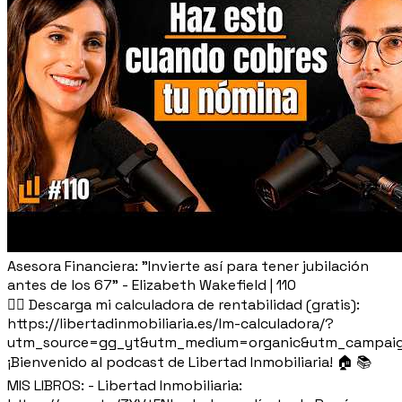
Asesora Financiera: "Invierte así para tener jubilación
antes de los 67" - Elizabeth Wakefield | 110
👉🏽 Descarga mi calculadora de rentabilidad (gratis):
https://libertadinmobiliaria.es/lm-calculadora/?
utm_source=gg_yt&utm_medium=organic&utm_campaig
¡Bienvenido al podcast de Libertad Inmobiliaria! 🏠 📚
MIS LIBROS: - Libertad Inmobiliaria: