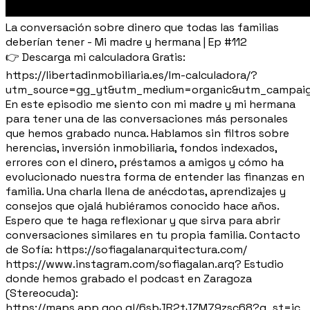
La conversación sobre dinero que todas las familias
deberían tener - Mi madre y hermana | Ep #112
👉 Descarga mi calculadora Gratis:
https://libertadinmobiliaria.es/lm-calculadora/?
utm_source=gg_yt&utm_medium=organic&utm_campaig
En este episodio me siento con mi madre y mi hermana
para tener una de las conversaciones más personales
que hemos grabado nunca. Hablamos sin filtros sobre
herencias, inversión inmobiliaria, fondos indexados,
errores con el dinero, préstamos a amigos y cómo ha
evolucionado nuestra forma de entender las finanzas en
familia. Una charla llena de anécdotas, aprendizajes y
consejos que ojalá hubiéramos conocido hace años.
Espero que te haga reflexionar y que sirva para abrir
conversaciones similares en tu propia familia. Contacto
de Sofía: https://sofiagalanarquitectura.com/
https://www.instagram.com/sofiagalan.arq? Estudio
donde hemos grabado el podcast en Zaragoza
(Stereocuda):
https://maps.app.goo.gl/6sbJR2tJZM79zsc68?g_st=ic