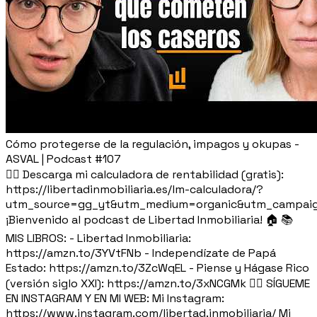
Cómo protegerse de la regulación, impagos y okupas -
ASVAL | Podcast #107
👉🏽 Descarga mi calculadora de rentabilidad (gratis):
https://libertadinmobiliaria.es/lm-calculadora/?
utm_source=gg_yt&utm_medium=organic&utm_campaig
¡Bienvenido al podcast de Libertad Inmobiliaria! 🏠 📚
MIS LIBROS: - Libertad Inmobiliaria:
https://amzn.to/3YVtFNb - Independízate de Papá
Estado: https://amzn.to/3ZcWqEL - Piense y Hágase Rico
(versión siglo XXI): https://amzn.to/3xNCGMk 🙋‍♂️ SÍGUEME
EN INSTAGRAM Y EN MI WEB: Mi Instagram:
https://www.instagram.com/libertad.inmobiliaria/ Mi