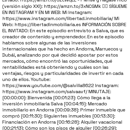
(versión siglo XXI): https://amzn.to/3xNCGMk 🙋‍♂️ SÍGUEME
EN INSTAGRAM Y EN MI WEB: Mi Instagram:
https://www.instagram.com/libertad.inmobiliaria/ Mi
Web: https://libertadinmobiliaria.es INFORMACIÓN SOBRE
EL INVITADO: En este episodio entrevisto a Salva, que es
creador de contenido y emprendedor. En este episodio
hablamos sobre algunas de las inversiones
internacionales que ha hecho en Andorra, Marruecos y
Dubái, analizando por qué decidió apostar por estos
mercados, cómo encontró las oportunidades, qué
rentabilidades está obteniendo y cuáles son las
ventajas, riesgos y particularidades de invertir en cada
uno de ellos. Youtube:
https://www.youtube.com/@salvilla8622 Instagram:
https://www.instagram.com/salvaavf/ MINUTAJE:
[00:00:00]: Bienvenida [00:01:23]: Cómo llega a la
inversión inmobiliaria Salva [00:04:15]: Mercado
inmobiliario en Andorra [00:09:38]: Primer inmueble que
compró [00:11:30]: Siguientes inmuebles [00:13:30]:
Financiación en Andorra [00:16:28]: Alquiler vacacional
[00:21:13]: Cómo son los pisos de alquiler [00:26:29]: