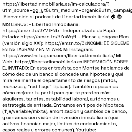
https://libertadinmobiliaria.es/lm-calculadora/?
utm_source=gg_yt&utm_medium=organic&utm_campaig
¡Bienvenido al podcast de Libertad Inmobiliaria! 🏠 📚
MIS LIBROS: - Libertad Inmobiliaria:
https://amzn.to/3YVtFNb - Independízate de Papá
Estado: https://amzn.to/3ZcWqEL - Piense y Hágase Rico
(versión siglo XXI): https://amzn.to/3xNCGMk 🙋‍♂️ SÍGUEME
EN INSTAGRAM Y EN MI WEB: Mi Instagram:
https://www.instagram.com/libertad.inmobiliaria/ Mi
Web: https://libertadinmobiliaria.es INFORMACIÓN SOBRE
EL INVITADO: En esta entrevista con Montse hablamos de
cómo decide un banco si concede una hipoteca y qué
mira realmente el departamento de riesgos (mitos,
rechazos y “red flags” típicas). También repasamos
cómo mejorar tu perfil para que te presten más:
alquileres, tarjetas, estabilidad laboral, autónomos y
estrategia de entrada. Entramos en tipos de hipoteca
(fija/variable/mixta), amortización y cambios de banco,
y cerramos con visión de inversión inmobiliaria (qué
activos financian mejor, límites de endeudamiento,
casos reales y errores comunes). Youtube: