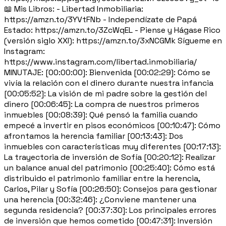
📖 Mis Libros: - Libertad Inmobiliaria:
https://amzn.to/3YVtFNb - Independízate de Papá
Estado: https://amzn.to/3ZcWqEL - Piense y Hágase Rico
(versión siglo XXI): https://amzn.to/3xNCGMk Sígueme en
Instagram:
https://www.instagram.com/libertad.inmobiliaria/
MINUTAJE: [00:00:00]: Bienvenida [00:02:29]: Cómo se
vivía la relación con el dinero durante nuestra infancia
[00:05:52]: La visión de mi padre sobre la gestión del
dinero [00:06:45]: La compra de nuestros primeros
inmuebles [00:08:39]: Qué pensó la familia cuando
empecé a invertir en pisos económicos [00:10:47]: Cómo
afrontamos la herencia familiar [00:13:43]: Dos
inmuebles con características muy diferentes [00:17:13]:
La trayectoria de inversión de Sofía [00:20:12]: Realizar
un balance anual del patrimonio [00:25:40]: Cómo está
distribuido el patrimonio familiar entre la herencia,
Carlos, Pilar y Sofía [00:26:50]: Consejos para gestionar
una herencia [00:32:46]: ¿Conviene mantener una
segunda residencia? [00:37:30]: Los principales errores
de inversión que hemos cometido [00:47:31]: Inversión