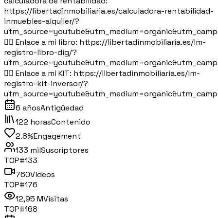
calculadora de rentabilidad:
https://libertadinmobiliaria.es/calculadora-rentabilidad-
inmuebles-alquiler/?
utm_source=youtube&utm_medium=organic&utm_camp
👉🏻 Enlace a mi libro: https://libertadinmobiliaria.es/lm-
registro-libro-dig/?
utm_source=youtube&utm_medium=organic&utm_camp
👉🏻 Enlace a mi KIT: https://libertadinmobiliaria.es/lm-
registro-kit-inversor/?
utm_source=youtube&utm_medium=organic&utm_camp
6 años
Antigüedad
122 horas
Contenido
2.8%
Engagement
133 mil
Suscriptores
TOP#
133
760
Vídeos
TOP#
176
12,95 M
Visitas
TOP#
168