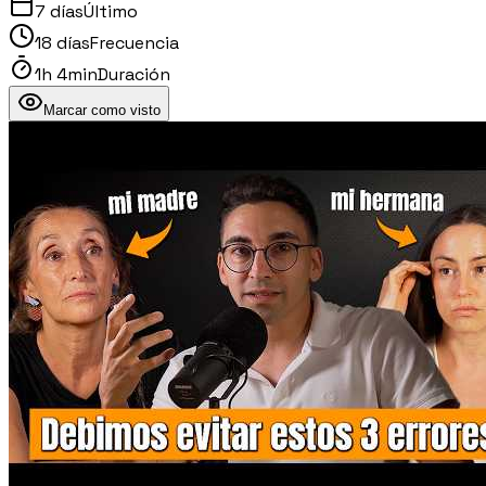
7 días
Último
18 días
Frecuencia
1h 4min
Duración
Marcar como visto