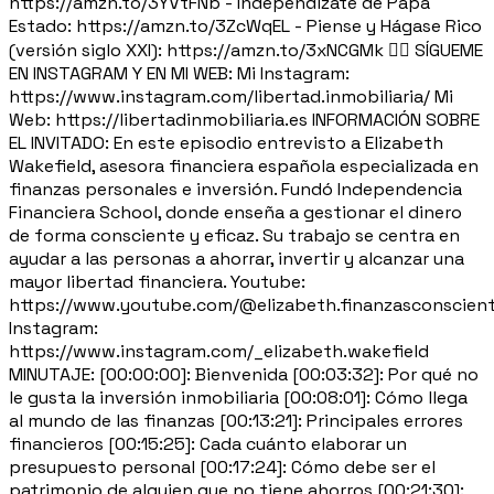
https://amzn.to/3YVtFNb - Independízate de Papá
Estado: https://amzn.to/3ZcWqEL - Piense y Hágase Rico
(versión siglo XXI): https://amzn.to/3xNCGMk 🙋‍♂️ SÍGUEME
EN INSTAGRAM Y EN MI WEB: Mi Instagram:
https://www.instagram.com/libertad.inmobiliaria/ Mi
Web: https://libertadinmobiliaria.es INFORMACIÓN SOBRE
EL INVITADO: En este episodio entrevisto a Elizabeth
Wakefield, asesora financiera española especializada en
finanzas personales e inversión. Fundó Independencia
Financiera School, donde enseña a gestionar el dinero
de forma consciente y eficaz. Su trabajo se centra en
ayudar a las personas a ahorrar, invertir y alcanzar una
mayor libertad financiera. Youtube:
https://www.youtube.com/@elizabeth.finanzasconscien
Instagram:
https://www.instagram.com/_elizabeth.wakefield
MINUTAJE: [00:00:00]: Bienvenida [00:03:32]: Por qué no
le gusta la inversión inmobiliaria [00:08:01]: Cómo llega
al mundo de las finanzas [00:13:21]: Principales errores
financieros [00:15:25]: Cada cuánto elaborar un
presupuesto personal [00:17:24]: Cómo debe ser el
patrimonio de alguien que no tiene ahorros [00:21:30]: