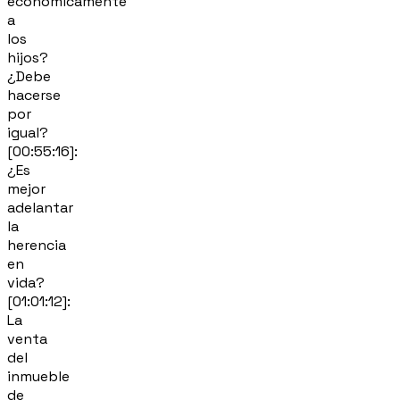
económicamente
a
los
hijos?
¿Debe
hacerse
por
igual?
[00:55:16]:
¿Es
mejor
adelantar
la
herencia
en
vida?
[01:01:12]:
La
venta
del
inmueble
de