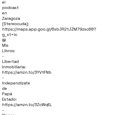
el
podcast
en
Zaragoza
(Stereocuda):
https://maps.app.goo.gl/6sbJR2tJZM79zsc68?
g_st=ic
📖
Mis
Libros:
-
Libertad
Inmobiliaria:
https://amzn.to/3YVtFNb
-
Independízate
de
Papá
Estado:
https://amzn.to/3ZcWqEL
-