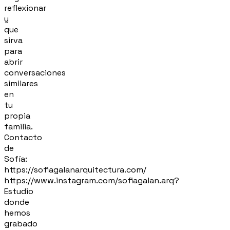
reflexionar
y
que
sirva
para
abrir
conversaciones
similares
en
tu
propia
familia.
Contacto
de
Sofía:
https://sofiagalanarquitectura.com/
https://www.instagram.com/sofiagalan.arq?
Estudio
donde
hemos
grabado