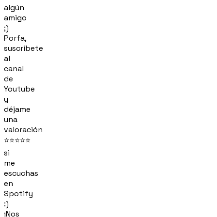
algún
amigo
;)
Porfa,
suscríbete
al
canal
de
Youtube
y
déjame
una
valoración
⭐⭐⭐⭐⭐
si
me
escuchas
en
Spotify
:)
¡Nos