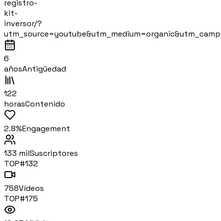
registro-
kit-
inversor/?
utm_source=youtube&utm_medium=organic&utm_camp
6
años
Antigüedad
122
horas
Contenido
2.8%
Engagement
133 mil
Suscriptores
TOP#
132
758
Vídeos
TOP#
175