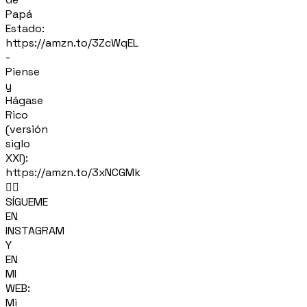
Papá
Estado:
https://amzn.to/3ZcWqEL
-
Piense
y
Hágase
Rico
(versión
siglo
XXI):
https://amzn.to/3xNCGMk
🙋‍♂️
SÍGUEME
EN
INSTAGRAM
Y
EN
MI
WEB:
Mi