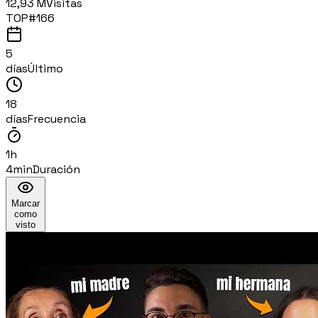
12,93 M
Visitas
TOP#
166
5
días
Último
18
días
Frecuencia
1h
4min
Duración
Marcar
como
visto