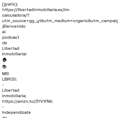
(gratis):
https://libertadinmobiliaria.es/lm-
calculadora/?
utm_source=gg_yt&utm_medium=organic&utm_campaig
¡Bienvenido
al
podcast
de
Libertad
Inmobiliaria!
🏠
📚
MIS
LIBROS:
-
Libertad
Inmobiliaria:
https://amzn.to/3YVtFNb
-
Independízate
de