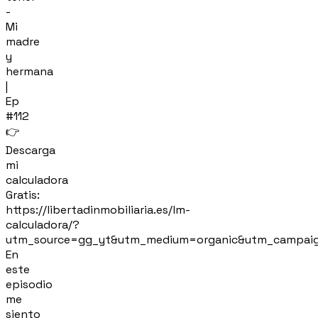
-
Mi
madre
y
hermana
|
Ep
#112
👉
Descarga
mi
calculadora
Gratis:
https://libertadinmobiliaria.es/lm-
calculadora/?
utm_source=gg_yt&utm_medium=organic&utm_campaig
En
este
episodio
me
siento