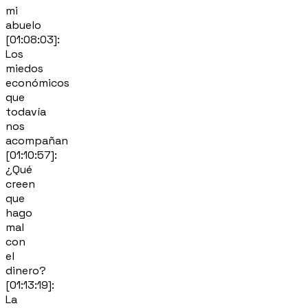
mi
abuelo
[01:08:03]:
Los
miedos
económicos
que
todavía
nos
acompañan
[01:10:57]:
¿Qué
creen
que
hago
mal
con
el
dinero?
[01:13:19]:
La