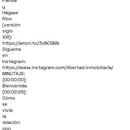
Piense
y
Hágase
Rico
(versión
siglo
XXI):
https://amzn.to/3xNCGMk
Sígueme
en
Instagram:
https://www.instagram.com/libertad.inmobiliaria/
MINUTAJE:
[00:00:00]:
Bienvenida
[00:02:29]:
Cómo
se
vivía
la
relación
con