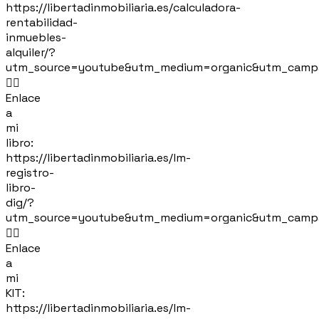
https://libertadinmobiliaria.es/calculadora-
rentabilidad-
inmuebles-
alquiler/?
utm_source=youtube&utm_medium=organic&utm_camp
👉🏻
Enlace
a
mi
libro:
https://libertadinmobiliaria.es/lm-
registro-
libro-
dig/?
utm_source=youtube&utm_medium=organic&utm_camp
👉🏻
Enlace
a
mi
KIT:
https://libertadinmobiliaria.es/lm-