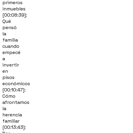
primeros
inmuebles
[00:08:39]:
Qué
pensó
la
familia
cuando
empecé
a
invertir
en
pisos
económicos
[00:10:47]:
Cómo
afrontamos
la
herencia
familiar
[00:13:43]: