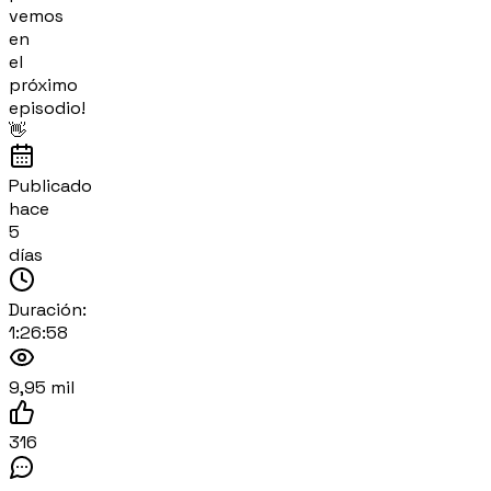
vemos
en
el
próximo
episodio!
👋
Publicado
hace
5
días
Duración:
1:26:58
9,95 mil
316