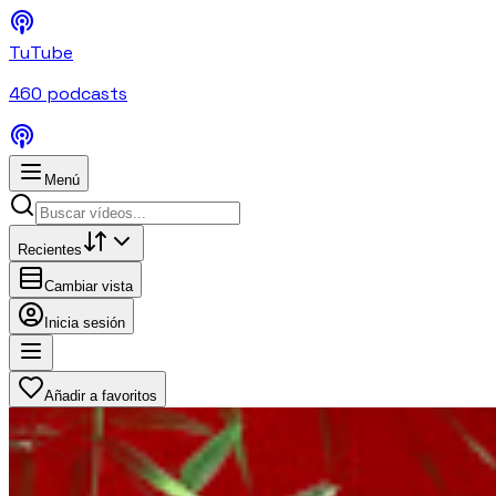
TuTube
460
podcasts
Menú
Recientes
Cambiar vista
Inicia sesión
Añadir a favoritos