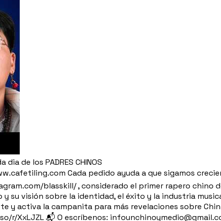
da dia de los PADRES CHINOS
ww.cafetiling.com Cada pedido ayuda a que sigamos crecien
agram.com/blasskill/ , considerado el primer rapero chino
 y su visión sobre la identidad, el éxito y la industria musi
te y activa la campanita para más revelaciones sobre Chin
ly.so/r/XxLJZL 📬 O escríbenos: infounchinoymedio@gmail.co