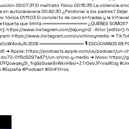
n 00:07:31 El maltrato físico 00:15:35 La violencia emoci
uida en autocaravana 00:42:30 ¿Perdonar a los padres? Deja
 ex tóxica 01:11:03 El concierto de cero entradas y la infrava
y la etiqueta que limita ══════════════ ¿QUIÉNES SOMOS? 
in): https://www.instagram.com/jiajunyin2 · Aitor (editor
ram: https://www.instagram.com/unchinoymedio ➜ TikTok
wCcW4odu3rJE0B ══════════════ 🎙️ ESCÚCHANOS EN PO
6 ➜ Apple: https://podcasts.apple.com/us/podcast/un-c
2-bc72-0f5c5297a47f/un-chino-y-medio ➜ iVoox: https:
ld1047FQcwqey3l_1rgGsSoak8nNknH&si=ZTr0eVJFnnsIlKUg #U
 #España #Podcast #SinFiltros