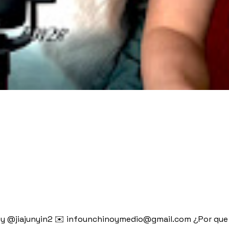
 y @jiajunyin2 ✉️ infounchinoymedio@gmail.com ¿Por que e