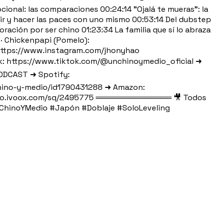
onal: las comparaciones 00:24:14 "Ojalá te mueras": la
r ir y hacer las paces con uno mismo 00:53:14 Del dubstep
loración por ser chino 01:23:34 La familia que sí lo abraza
· Chickenpapi (Pomelo):
): https://www.instagram.com/jhonyhao
: https://www.tiktok.com/@unchinoymedio_oficial ➜
DCAST ➜ Spotify:
hino-y-medio/id1790431288 ➜ Amazon:
//go.ivoox.com/sq/2495775 ══════════════ 🎥 Todos
nChinoYMedio #Japón #Doblaje #SoloLeveling