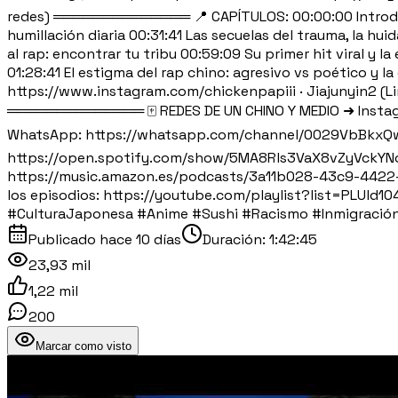
redes) ══════════════ 📍 CAPÍTULOS: 00:00:00 Introducció
humillación diaria 00:31:41 Las secuelas del trauma, la h
al rap: encontrar tu tribu 00:59:09 Su primer hit viral y la
01:28:41 El estigma del rap chino: agresivo vs poético 
https://www.instagram.com/chickenpapiii · Jiajunyin2 (L
══════════════ 🀄 REDES DE UN CHINO Y MEDIO ➜ Instag
WhatsApp: https://whatsapp.com/channel/0029VbBkxQ
https://open.spotify.com/show/5MA8Rls3VaX8vZyVckYNo
https://music.amazon.es/podcasts/3a11b028-43c9-442
los episodios: https://youtube.com/playlist?list=PLU
#CulturaJaponesa #Anime #Sushi #Racismo #Inmigración
Publicado
hace 10 días
Duración:
1:42:45
23,93 mil
1,22 mil
200
Marcar como visto