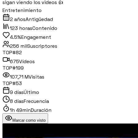
sigan viendo los videos 👍
Entretenimiento
2 años
Antigüedad
123 horas
Contenido
4.5%
Engagement
256 mil
Suscriptores
TOP#
82
675
Vídeos
TOP#
199
107,71 M
Visitas
TOP#
53
9 días
Último
8 días
Frecuencia
1h 49min
Duración
Marcar como visto