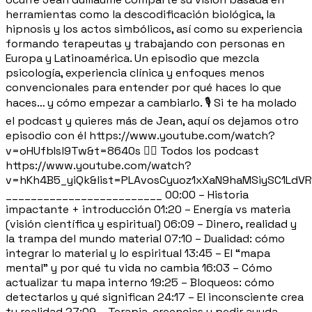
herramientas como la descodificación biológica, la
hipnosis y los actos simbólicos, así como su experiencia
formando terapeutas y trabajando con personas en
Europa y Latinoamérica. Un episodio que mezcla
psicología, experiencia clínica y enfoques menos
convencionales para entender por qué haces lo que
haces… y cómo empezar a cambiarlo. 🎙️ Si te ha molado
el podcast y quieres más de Jean, aquí os dejamos otro
episodio con él https://www.youtube.com/watch?
v=oHUfbIsl9Tw&t=8640s 👉🏼 Todos los podcast
https://www.youtube.com/watch?
v=hKh4B5_yiQk&list=PLAvosCyuoz1xXaN9haMSiySC1LdVR
_________________________ 00:00 – Historia
impactante + introducción 01:20 – Energía vs materia
(visión científica y espiritual) 06:09 – Dinero, realidad y
la trampa del mundo material 07:10 – Dualidad: cómo
integrar lo material y lo espiritual 13:45 – El “mapa
mental” y por qué tu vida no cambia 16:03 – Cómo
actualizar tu mapa interno 19:25 – Bloqueos: cómo
detectarlos y qué significan 24:17 – El inconsciente crea
tu realidad 27:09 – Terapia, creencias y pedir ayuda