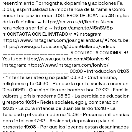
resentimiento Pornografia, dopamina y adicciones Fe,
Dios y espiritualidad La importancia de la familia Como
encontrar paz interior LOS LIBROS DE JOAN Las 48 reglas
de la disciplina → https://amzn.eu/d/ikadipI Nunca
renuncies a ser feliz → https://amzn.to/45n5M6p
🔽CONTACTA CON EL INVITADO🔽 📲Instagram:
https://www.instagram.com/joangallardo.es/ 📲Youtube:
https://www.youtube.com/@JoanGallardo/videos
_________________________ 🔽CONTACTA CON IONI🔽 📲
Youtube: https://www.youtube.com/@ionivo 📲
Instagram: https://www.instagram.com/ionivo/
_________________________ 00:00 - Introduccion 01:03
- “Intenté ser ateo y no pude” 03:23 - Cristianismo,
religiones y fe 04:30 - Por que la gente vuelve a creer en
Dios 06:19 - Que significa ser hombre hoy 07:22 - Familia,
valores y crisis moderna 08:50 - La perdida de educacion
y respeto 10:31 - Redes sociales, ego y comparacion
12:05 - La dura infancia de Juan Gallardo 13:48 - La
felicidad y el vacio moderno 16:08 - Personas millonarias
pero infelices 17:12 - Ansiedad, depresion y vivir el
presente 19:08 - Por que los jovenes estan desanimados