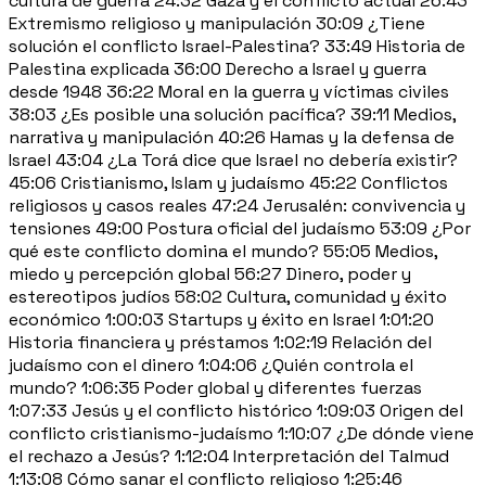
cultura de guerra 24:32 Gaza y el conflicto actual 26:43
Extremismo religioso y manipulación 30:09 ¿Tiene
solución el conflicto Israel-Palestina? 33:49 Historia de
Palestina explicada 36:00 Derecho a Israel y guerra
desde 1948 36:22 Moral en la guerra y víctimas civiles
38:03 ¿Es posible una solución pacífica? 39:11 Medios,
narrativa y manipulación 40:26 Hamas y la defensa de
Israel 43:04 ¿La Torá dice que Israel no debería existir?
45:06 Cristianismo, Islam y judaísmo 45:22 Conflictos
religiosos y casos reales 47:24 Jerusalén: convivencia y
tensiones 49:00 Postura oficial del judaísmo 53:09 ¿Por
qué este conflicto domina el mundo? 55:05 Medios,
miedo y percepción global 56:27 Dinero, poder y
estereotipos judíos 58:02 Cultura, comunidad y éxito
económico 1:00:03 Startups y éxito en Israel 1:01:20
Historia financiera y préstamos 1:02:19 Relación del
judaísmo con el dinero 1:04:06 ¿Quién controla el
mundo? 1:06:35 Poder global y diferentes fuerzas
1:07:33 Jesús y el conflicto histórico 1:09:03 Origen del
conflicto cristianismo-judaísmo 1:10:07 ¿De dónde viene
el rechazo a Jesús? 1:12:04 Interpretación del Talmud
1:13:08 Cómo sanar el conflicto religioso 1:25:46