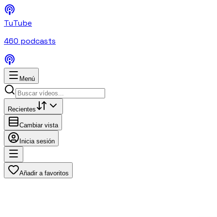
TuTube
460
podcasts
Menú
Recientes
Cambiar vista
Inicia sesión
Añadir a favoritos