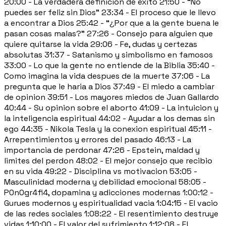
20:00 - La verdadera definicion de exito 21:50 - “No
puedes ser feliz sin Dios” 23:34 - El proceso que le llevo
a encontrar a Dios 25:42 - “¿Por que a la gente buena le
pasan cosas malas?” 27:26 - Consejo para alguien que
quiere quitarse la vida 29:06 - Fe, dudas y certezas
absolutas 31:37 - Satanismo y simbolismo en famosos
33:00 - Lo que la gente no entiende de la Biblia 35:40 -
Como imagina la vida despues de la muerte 37:06 - La
pregunta que le haria a Dios 37:49 - El miedo a cambiar
de opinion 39:51 - Los mayores miedos de Juan Gallardo
40:44 - Su opinion sobre el aborto 41:09 - La intuicion y
la inteligencia espiritual 44:02 - Ayudar a los demas sin
ego 44:35 - Nikola Tesla y la conexion espiritual 45:11 -
Arrepentimientos y errores del pasado 46:13 - La
importancia de perdonar 47:26 - Epstein, maldad y
limites del perdon 48:02 - El mejor consejo que recibio
en su vida 49:22 - Disciplina vs motivacion 53:05 -
Masculinidad moderna y debilidad emocional 58:05 -
P0n0gr4fi4, dopamina y adicciones modernas 1:00:12 -
Gurues modernos y espiritualidad vacia 1:04:15 - El vacio
de las redes sociales 1:08:22 - El resentimiento destruye
vidas 1:10:00 - El valor del sufrimiento 1:12:08 - El