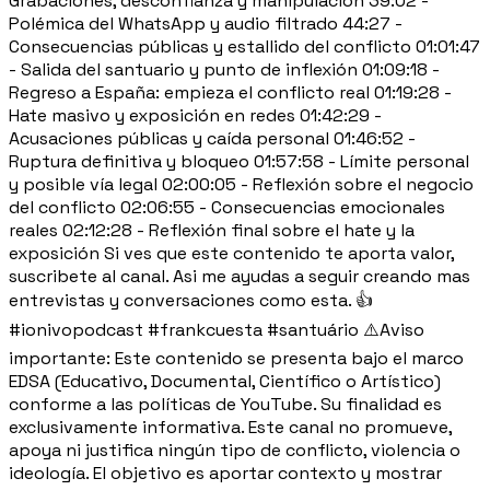
Grabaciones, desconfianza y manipulación 39:02 -
Polémica del WhatsApp y audio filtrado 44:27 -
Consecuencias públicas y estallido del conflicto 01:01:47
- Salida del santuario y punto de inflexión 01:09:18 -
Regreso a España: empieza el conflicto real 01:19:28 -
Hate masivo y exposición en redes 01:42:29 -
Acusaciones públicas y caída personal 01:46:52 -
Ruptura definitiva y bloqueo 01:57:58 - Límite personal
y posible vía legal 02:00:05 - Reflexión sobre el negocio
del conflicto 02:06:55 - Consecuencias emocionales
reales 02:12:28 - Reflexión final sobre el hate y la
exposición Si ves que este contenido te aporta valor,
suscribete al canal. Asi me ayudas a seguir creando mas
entrevistas y conversaciones como esta. 👍
#ionivopodcast #frankcuesta #santuário ⚠️Aviso
importante: Este contenido se presenta bajo el marco
EDSA (Educativo, Documental, Científico o Artístico)
conforme a las políticas de YouTube. Su finalidad es
exclusivamente informativa. Este canal no promueve,
apoya ni justifica ningún tipo de conflicto, violencia o
ideología. El objetivo es aportar contexto y mostrar