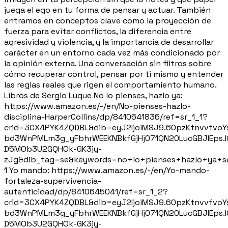
juega el ego en tu forma de pensar y actuar. También
entramos en conceptos clave como la proyección de
fuerza para evitar conflictos, la diferencia entre
agresividad y violencia, y la importancia de desarrollar
carácter en un entorno cada vez más condicionado por
la opinión externa. Una conversación sin filtros sobre
cómo recuperar control, pensar por ti mismo y entender
las reglas reales que rigen el comportamiento humano.
Libros de Sergio Luque No lo pienses, hazlo ya:
https://www.amazon.es/-/en/No-pienses-hazlo-
disciplina-HarperCollins/dp/8410641836/ref=sr_1_1?
crid=3CX4PYK4ZQDBL&dib=eyJ2IjoiMSJ9.60pzKtnvvfvoY
bd3WnPMLm3g_yFbhrWEEKNBkfGjHj071QN20LucGBJIEps.I
D5MOb3U2GQHOk-GK3jy-
zJg&dib_tag=se&keywords=no+lo+pienses+hazlo+ya+s
1 Yo mando: https://www.amazon.es/-/en/Yo-mando-
fortaleza-supervivencia-
autenticidad/dp/8410645041/ref=sr_1_2?
crid=3CX4PYK4ZQDBL&dib=eyJ2IjoiMSJ9.60pzKtnvvfvoY
bd3WnPMLm3g_yFbhrWEEKNBkfGjHj071QN20LucGBJIEps.I
D5MOb3U2GQHOk-GK3jy-