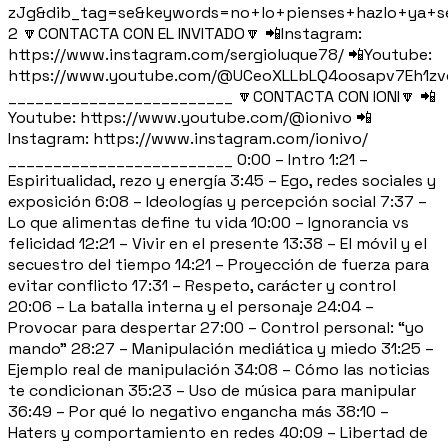
zJg&dib_tag=se&keywords=no+lo+pienses+hazlo+ya+s
2 🔽CONTACTA CON EL INVITADO🔽 📲Instagram:
https://www.instagram.com/sergioluque78/ 📲Youtube:
https://www.youtube.com/@UCeoXLLbLQ4oosapv7Eh1zv
_________________________ 🔽CONTACTA CON IONI🔽 📲
Youtube: https://www.youtube.com/@ionivo 📲
Instagram: https://www.instagram.com/ionivo/
_________________________ 0:00 – Intro 1:21 –
Espiritualidad, rezo y energía 3:45 – Ego, redes sociales y
exposición 6:08 – Ideologías y percepción social 7:37 –
Lo que alimentas define tu vida 10:00 – Ignorancia vs
felicidad 12:21 – Vivir en el presente 13:38 – El móvil y el
secuestro del tiempo 14:21 – Proyección de fuerza para
evitar conflicto 17:31 – Respeto, carácter y control
20:06 – La batalla interna y el personaje 24:04 –
Provocar para despertar 27:00 – Control personal: “yo
mando” 28:27 – Manipulación mediática y miedo 31:25 –
Ejemplo real de manipulación 34:08 – Cómo las noticias
te condicionan 35:23 – Uso de música para manipular
36:49 – Por qué lo negativo engancha más 38:10 –
Haters y comportamiento en redes 40:09 – Libertad de