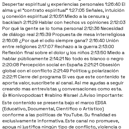
Despertar espiritual y experiencias personales 1:26:40 El
alma y el “contrato espiritual” 1:27:05 Señales, intuición
y conexión espiritual 2:10:51 Miedo a la censura y
backlash 2:11:29 Hablar con hechos vs opiniones 2:12:03
Por qué la gente se lo toma personal 2:12:36 Necesidad
de diálogo real 2:15:39 Propuesta de mesa interreligiosa
2:16:08 ¿Por qué el odio siempre gana? 2:16:40 Unión
entre religiones 2:17:07 Rechazo a la guerra 2:13:00
Reflexión final sobre el dolor y los niños 2:13:50 Miedo a
hablar públicamente 2:14:21 No todo es blanco o negro
2:20:08 Percepción social en España 2:21:21 Obsesión
global con el conflicto 2:21:49 Política y polarización
2:22:11 Cierre del programa Si ves que este contenido te
aporta valor, suscribete al canal. Asi me ayudas a seguir
creando mas entrevistas y conversaciones como esta.
👍 #ionivopodcast #rabino #israel ⚠️Aviso importante:
Este contenido se presenta bajo el marco EDSA
(Educativo, Documental, Científico o Artístico)
conforme a las políticas de YouTube. Su finalidad es
exclusivamente informativa. Este canal no promueve,
apoya ni justifica ningún tipo de conflicto, violencia o