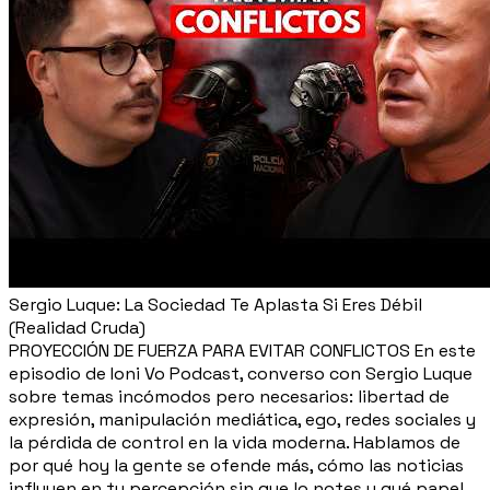
Sergio Luque: La Sociedad Te Aplasta Si Eres Débil
(Realidad Cruda)
PROYECCIÓN DE FUERZA PARA EVITAR CONFLICTOS En este
episodio de Ioni Vo Podcast, converso con Sergio Luque
sobre temas incómodos pero necesarios: libertad de
expresión, manipulación mediática, ego, redes sociales y
la pérdida de control en la vida moderna. Hablamos de
por qué hoy la gente se ofende más, cómo las noticias
influyen en tu percepción sin que lo notes y qué papel