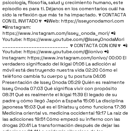
psicología, filosofía, salud y crecimiento humano, este
episodio es para ti. Déjanos en los comentarios cuál ha
sido la reflexión que más te ha impactado. 🔽CONTACTA
CON EL INVITADO🔽 📲Web: https://isseyonodamori.com
📲Instagram:
https://www.instagram.com/issey_onoda_mori/ 📲
Youtube: https://www.youtube.com/@IsseyOnodaMori
_________________________ 🔽CONTACTA CON IONI🔽 📲
Youtube: https://www.youtube.com/@ionivo 📲
Instagram: https://www.instagram.com/ionivo/ 00:00 El
verdadero significado del Ikigai 01:06 La adicción al
móvil está destruyendo nuestra vida 02:20 Cómo el
teléfono cambia tu cuerpo y tu postura 04:06
Presentación de Issey Onoda 05:29 Quién es realmente
Issey Onoda 07:03 Qué significa vivir con propósito
08:31 Qué es realmente el Ikigai 11:39 El legado de su
padre y cómo llegó Japón a España 15:06 La disciplina
japonesa 16:03 Qué es el Shiatsu y cómo funciona 17:36
Medicina oriental vs. medicina occidental 19:17 La raíz de
las adicciones 19:51 Cómo empezó su infierno con las
drogas 20:41 La transformación después de dejar las