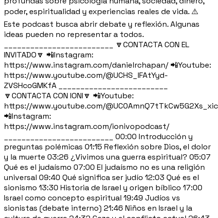
profundas sobre psicología humana, sociedad, dinero,
poder, espiritualidad y experiencias reales de vida. ⚠️
Este podcast busca abrir debate y reflexión. Algunas
ideas pueden no representar a todos.
_________________________ 🔽CONTACTA CON EL
INVITADO🔽 📲Instagram:
https://www.instagram.com/danielrchapan/ 📲Youtube:
https://www.youtube.com/@UCHS_lFAtYyd-
ZVSHcoGMKfA _________________________
🔽CONTACTA CON IONI🔽 📲Youtube:
https://www.youtube.com/@UC0AmnQ7tTkCw5G2Xs_xi
📲Instagram:
https://www.instagram.com/ionivopodcast/
_________________________ 00:00 Introducción y
preguntas polémicas 01:15 Reflexión sobre Dios, el dolor
y la muerte 03:26 ¿Vivimos una guerra espiritual? 05:07
Qué es el judaísmo 07:00 El judaísmo no es una religión
universal 09:40 Qué significa ser judío 12:03 Qué es el
sionismo 13:30 Historia de Israel y origen bíblico 17:00
Israel como concepto espiritual 19:49 Judíos vs
sionistas (debate interno) 21:46 Niños en Israel y la