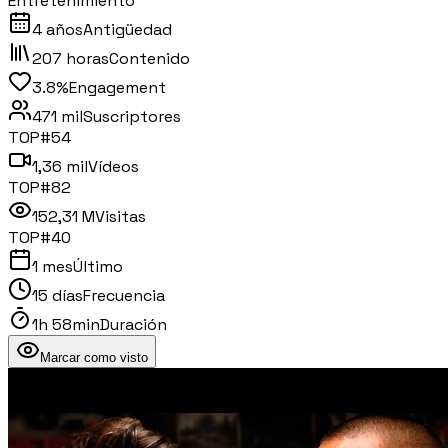
Entretenimiento
4 años
Antigüedad
207 horas
Contenido
3.8%
Engagement
471 mil
Suscriptores
TOP#
54
1,36 mil
Vídeos
TOP#
82
152,31 M
Visitas
TOP#
40
1 mes
Último
15 días
Frecuencia
1h 58min
Duración
Marcar como visto