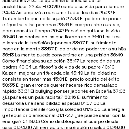
adicciones 21:41 La epidemia silenciosa de los
ansiolíticos 22:45 El COVID cambió su vida para siempre
24:34 Así empezó a consumir todos los días 25:22 El
tratamiento que no le ayudó 27:33 El peligro de poner
etiquetas a las personas 28:31 El cuerpo sabe curarse,
pero necesita tiempo 29:42 Pensó en quitarse la vida
30:46 Las noches en las que lloraba solo 31:19 Los tres
pilares de la tradición japonesa 33:07 El sufrimiento
nace en la mente 33:57 El dolor de no poder ver a su hija
36:13 La mente puede convertirse en una prisión 36:49
Cómo financiaba su adicción 38:47 La reacción de sus
padres 40:04 La filosofía de vida de su padre 40:49
Kaizen: mejorar un 1 % cada día 43:49 La felicidad no
consiste en tener más 45:01 El precio oculto del éxito
50:35 El gran error de querer hacerse rico demasiado
rápido 53:31 El bullying por ser japonés en España 57:06
¿España es un país racista? 58:16 El sufrimiento
desarrolla una sensibilidad especial 01:07:00 La
importancia del silencio y la soledad 01:12:00 La energía
y el equilibrio emocional 01:17:47 ¿Se puede sanar con la
energía? 01:19:03 Cómo desbloquear el cuerpo desde
casa 01:24:00 Alimentación, respiración y salud 01:29:00