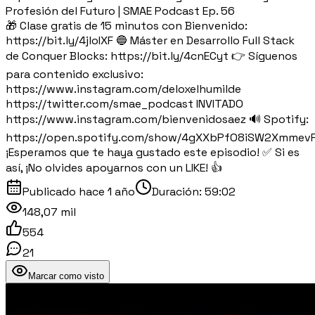
Profesión del Futuro | SMAE Podcast Ep. 56
🎁 Clase gratis de 15 minutos con Bienvenido:
https://bit.ly/4jloIXF 🔵 Máster en Desarrollo Full Stack
de Conquer Blocks: https://bit.ly/4cnECyt 👉 Síguenos
para contenido exclusivo:
https://www.instagram.com/deloxelhumilde
https://twitter.com/smae_podcast INVITADO
https://www.instagram.com/bienvenidosaez 🔊 Spotify:
https://open.spotify.com/show/4gXXbPfO8iSW2Xmmev
¡Esperamos que te haya gustado este episodio! ✅ Si es
así, ¡No olvides apoyarnos con un LIKE! 👍
Publicado
hace 1 año
Duración:
59:02
148,07 mil
554
21
Marcar como visto