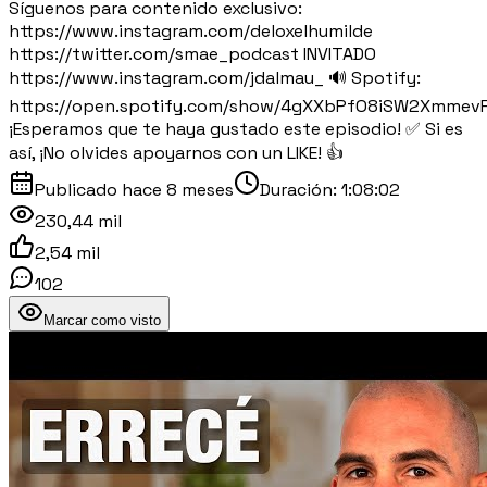
Síguenos para contenido exclusivo:
https://www.instagram.com/deloxelhumilde
https://twitter.com/smae_podcast INVITADO
https://www.instagram.com/jdalmau_ 🔊 Spotify:
https://open.spotify.com/show/4gXXbPfO8iSW2Xmmev
¡Esperamos que te haya gustado este episodio! ✅ Si es
así, ¡No olvides apoyarnos con un LIKE! 👍
Publicado
hace 8 meses
Duración:
1:08:02
230,44 mil
2,54 mil
102
Marcar como visto