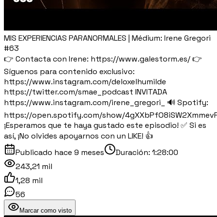
MIS EXPERIENCIAS PARANORMALES | Médium: Irene Gregori
#63
👉 Contacta con Irene: https://www.galestorm.es/ 👉
Síguenos para contenido exclusivo:
https://www.instagram.com/deloxelhumilde
https://twitter.com/smae_podcast INVITADA
https://www.instagram.com/irene_gregori_ 🔊 Spotify:
https://open.spotify.com/show/4gXXbPfO8iSW2Xmmev
¡Esperamos que te haya gustado este episodio! ✅ Si es
así, ¡No olvides apoyarnos con un LIKE! 👍
Publicado
hace 9 meses
Duración:
1:28:00
243,21 mil
1,28 mil
56
Marcar como visto