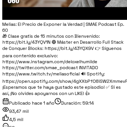
Melias: El Precio de Exponer la Verdad | SMAE Podcast Ep.
60
🎁 Clase gratis de 15 minutos con Bienvenido:
https://bit.ly/43YQV1N 🔵 Máster en Desarrollo Full Stack
de Conquer Blocks: https://bit.ly/43YQX9V 👉 Síguenos
para contenido exclusivo:
https://www.instagram.com/deloxelhumilde
https://twitter.com/smae_podcast INVITADO
https://www.twitch.tv/meliasoficial 🔊 Spotify:
https://open.spotify.com/show/4gXXbPfO8iSW2Xmmev
¡Esperamos que te haya gustado este episodio! ✅ Si es
así, ¡No olvides apoyarnos con un LIKE! 👍
Publicado
hace 1 año
Duración:
59:14
93,47 mil
4,5 mil