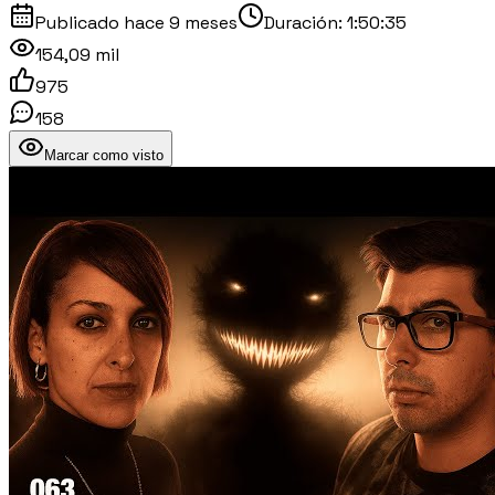
Publicado
hace 9 meses
Duración:
1:50:35
154,09 mil
975
158
Marcar como visto