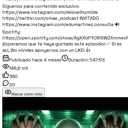
Síguenos para contenido exclusivo:
https://www.instagram.com/deloxelhumilde
https://twitter.com/smae_podcast INVITADO
https://www.instagram.com/edumartinez.consulta 🔊
Spotify:
https://open.spotify.com/show/4gXXbPfO8iSW2Xmmev
¡Esperamos que te haya gustado este episodio! ✅ Si es
así, ¡No olvides apoyarnos con un LIKE! 👍
Publicado
hace 4 meses
Duración:
1:47:53
146,6 mil
360
20
Marcar como visto