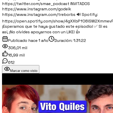
https://twitter.com/smae_podcast INVITADOS
https://www.instagram.com/godeik
https://www.instagram.com/treborbs 🔊 Spotify:
https://open.spotify.com/show/4gXXbPfO8iSW2Xmmev
¡Esperamos que te haya gustado este episodio! ✅ Si es
así, ¡No olvides apoyarnos con un LIKE! 👍
Publicado
hace 1 año
Duración:
1:31:22
306,01 mil
16,99 mil
612
Marcar como visto