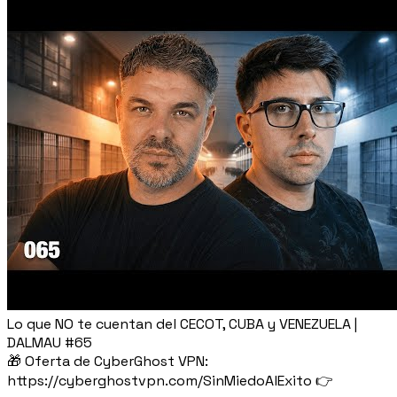
Lo que NO te cuentan del CECOT, CUBA y VENEZUELA |
DALMAU #65
🎁 Oferta de CyberGhost VPN:
https://cyberghostvpn.com/SinMiedoAlExito 👉