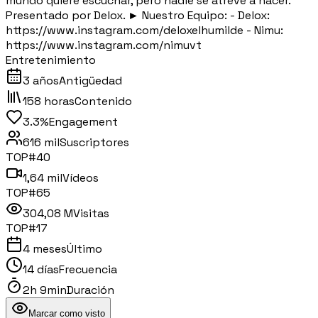
mundo quiere escuchar, pero nadie se atreve a hacer.
Presentado por Delox. ► Nuestro Equipo: - Delox:
https://www.instagram.com/deloxelhumilde - Nimu:
https://www.instagram.com/nimuvt
Entretenimiento
3 años
Antigüedad
158 horas
Contenido
3.3%
Engagement
616 mil
Suscriptores
TOP#
40
1,64 mil
Vídeos
TOP#
65
304,08 M
Visitas
TOP#
17
4 meses
Último
14 días
Frecuencia
2h 9min
Duración
Marcar como visto