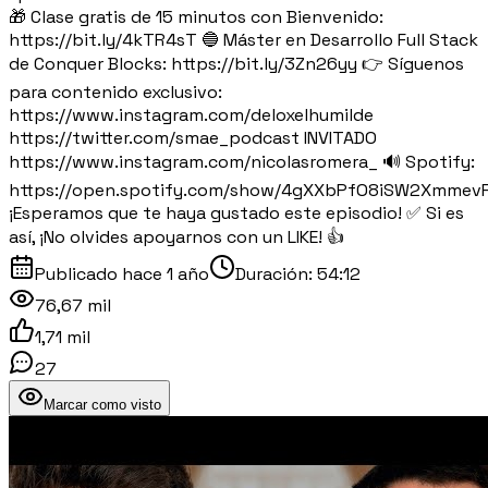
🎁 Clase gratis de 15 minutos con Bienvenido:
https://bit.ly/4kTR4sT 🔵 Máster en Desarrollo Full Stack
de Conquer Blocks: https://bit.ly/3Zn26yy 👉 Síguenos
para contenido exclusivo:
https://www.instagram.com/deloxelhumilde
https://twitter.com/smae_podcast INVITADO
https://www.instagram.com/nicolasromera_ 🔊 Spotify:
https://open.spotify.com/show/4gXXbPfO8iSW2Xmmev
¡Esperamos que te haya gustado este episodio! ✅ Si es
así, ¡No olvides apoyarnos con un LIKE! 👍
Publicado
hace 1 año
Duración:
54:12
76,67 mil
1,71 mil
27
Marcar como visto