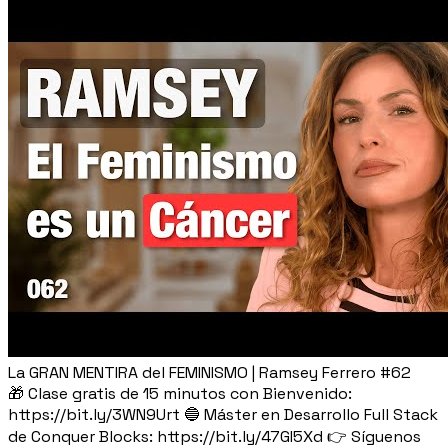
La GRAN MENTIRA del FEMINISMO | Ramsey Ferrero #62
🎁 Clase gratis de 15 minutos con Bienvenido:
https://bit.ly/3WN9Urt 🔵 Máster en Desarrollo Full Stack
de Conquer Blocks: https://bit.ly/47GI5Xd 👉 Síguenos