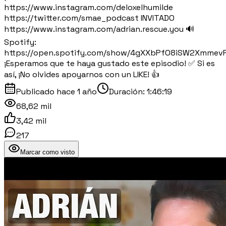
https://www.instagram.com/deloxelhumilde
https://twitter.com/smae_podcast INVITADO
https://www.instagram.com/adrian.rescue.you 🔊
Spotify:
https://open.spotify.com/show/4gXXbPfO8iSW2Xmmev
¡Esperamos que te haya gustado este episodio! ✅ Si es
así, ¡No olvides apoyarnos con un LIKE! 👍
Publicado
hace 1 año
Duración:
1:46:19
68,62 mil
3,42 mil
217
Marcar como visto