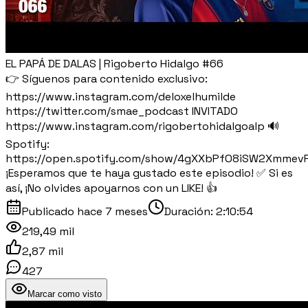
EL PAPÁ DE DALAS | Rigoberto Hidalgo #66
👉 Síguenos para contenido exclusivo:
https://www.instagram.com/deloxelhumilde
https://twitter.com/smae_podcast INVITADO
https://www.instagram.com/rigobertohidalgoalp 🔊
Spotify:
https://open.spotify.com/show/4gXXbPfO8iSW2Xmmev
¡Esperamos que te haya gustado este episodio! ✅ Si es
así, ¡No olvides apoyarnos con un LIKE! 👍
Publicado
hace 7 meses
Duración:
2:10:54
219,49 mil
2,87 mil
427
Marcar como visto