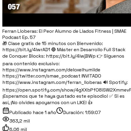
Ferran Lloberas: El Peor Alumno de Llados Fitness | SMAE
Podcast Ep. 57
🎁 Clase gratis de 15 minutos con Bienvenido:
https://bit.ly/4lwrAD1 🔵 Máster en Desarrollo Full Stack
de Conquer Blocks: https://bit.ly/4lwjBWp 👉 Síguenos
para contenido exclusivo:
https://www.instagram.com/deloxelhumilde
https://twitter.com/smae_podcast INVITADO
https://www.instagram.com/ferran_lloberas 🔊 Spotify:
https://open.spotify.com/show/4gXXbPfO8iSW2Xmmev
¡Esperamos que te haya gustado este episodio! ✅ Si es
así, ¡No olvides apoyarnos con un LIKE! 👍
Publicado
hace 1 año
Duración:
1:59:07
363,2 mil
6,06 mil