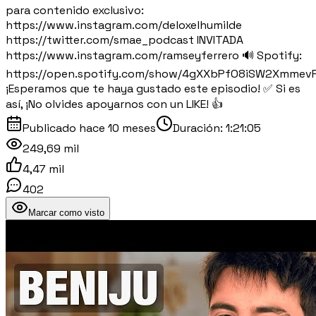
para contenido exclusivo:
https://www.instagram.com/deloxelhumilde
https://twitter.com/smae_podcast INVITADA
https://www.instagram.com/ramseyferrero 🔊 Spotify:
https://open.spotify.com/show/4gXXbPfO8iSW2Xmmev
¡Esperamos que te haya gustado este episodio! ✅ Si es
así, ¡No olvides apoyarnos con un LIKE! 👍
Publicado
hace 10 meses
Duración:
1:21:05
249,69 mil
4,47 mil
402
Marcar como visto