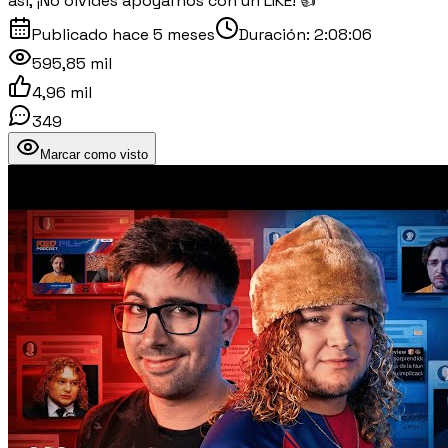
así, ¡No olvides apoyarnos con un LIKE! 👍
Publicado
hace 5 meses
Duración:
2:08:06
595,85 mil
4,96 mil
349
Marcar como visto