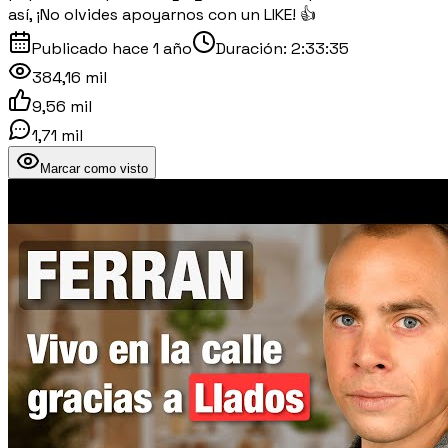
así, ¡No olvides apoyarnos con un LIKE! 👍
Publicado
hace 1 año
Duración:
2:33:35
384,16 mil
9,56 mil
1,71 mil
Marcar como visto