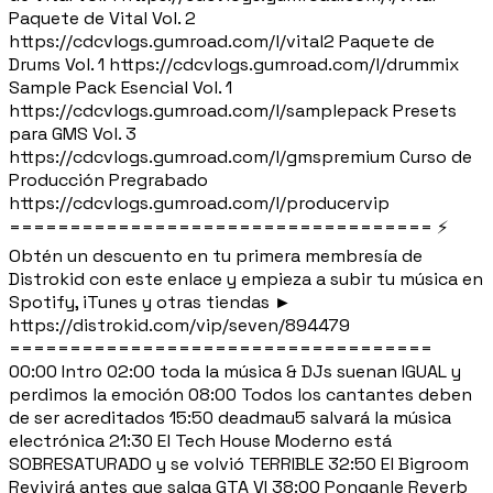
Paquete de Vital Vol. 2
https://cdcvlogs.gumroad.com/l/vital2 Paquete de
Drums Vol. 1 https://cdcvlogs.gumroad.com/l/drummix
Sample Pack Esencial Vol. 1
https://cdcvlogs.gumroad.com/l/samplepack Presets
para GMS Vol. 3
https://cdcvlogs.gumroad.com/l/gmspremium Curso de
Producción Pregrabado
https://cdcvlogs.gumroad.com/l/producervip
=================================== ⚡
Obtén un descuento en tu primera membresía de
Distrokid con este enlace y empieza a subir tu música en
Spotify, iTunes y otras tiendas ►
https://distrokid.com/vip/seven/894479
===================================
00:00 Intro 02:00 toda la música & DJs suenan IGUAL y
perdimos la emoción 08:00 Todos los cantantes deben
de ser acreditados 15:50 deadmau5 salvará la música
electrónica 21:30 El Tech House Moderno está
SOBRESATURADO y se volvió TERRIBLE 32:50 El Bigroom
Revivirá antes que salga GTA VI 38:00 Ponganle Reverb