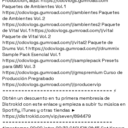
Producción, aquí: https://cdcvlogs.gumroad.com
Paquetes de Ambientes Vol. 1
https://cdcvlogs.gumroad.com/l/ambientes Paquetes
de Ambientes Vol. 2
https://cdcvlogs.gumroad.com/l/ambientes2 Paquete
de Vital Vol. 1 https://cdcvlogs.gumroad.com/l/vital
Paquete de Vital Vol. 2
https://cdcvlogs.gumroad.com/l/vital2 Paquete de
Drums Vol. 1 https://cdcvlogs.gumroad.com/l/drummix
Sample Pack Esencial Vol. 1
https://cdcvlogs.gumroad.com/l/samplepack Presets
para GMS Vol. 3
https://cdcvlogs.gumroad.com/l/gmspremium Curso de
Producción Pregrabado
https://cdcvlogs.gumroad.com/l/producervip
=================================== ⚡
Obtén un descuento en tu primera membresía de
Distrokid con este enlace y empieza a subir tu música en
Spotify, iTunes y otras tiendas ►
https://distrokid.com/vip/seven/894479
===================================