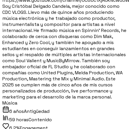
https://www.youtube.com/channel/UC8bc1XjAoK4cwd5Wj
Soy Cristóbal Delgado Candela, mejor conocido como
CDC VLOGS. Llevo más de quince años produciendo
música electrónica y he trabajado como productor,
instrumentalista y compositor para artistas a nivel
internacional. He firmado música en Spinnin’ Records, he
colaborado de cerca con disqueras como Dim Mak,
Enhanced y Zero Cool, y también he apoyado a mis
estudiantes en conseguir lanzamientos en grandes
sellos y el respaldo de múltiples artistas internacionales
como Soul Valient y MusicByMirrow. También soy
embajador oficial de FL Studio y he colaborado con
compañías como United Plugins, Melda Production, WA
Production, Mastering the Mix y Minimal Audio. Este
2025 se cumplen más de cinco años de mis cursos
personalizados de producción, live performance y
marketing para el desarrollo de la marca personal.
Música
6 años
Antigüedad
59 horas
Contenido
6.2%
Engagement