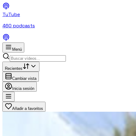
TuTube
460
podcasts
Menú
Recientes
Cambiar vista
Inicia sesión
Añadir a favoritos