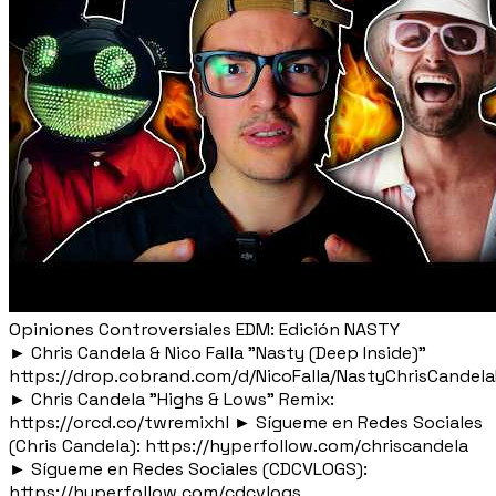
Opiniones Controversiales EDM: Edición NASTY
► Chris Candela & Nico Falla "Nasty (Deep Inside)"
https://drop.cobrand.com/d/NicoFalla/NastyChrisCandela
► Chris Candela "Highs & Lows" Remix:
https://orcd.co/twremixhl ► Sígueme en Redes Sociales
(Chris Candela): https://hyperfollow.com/chriscandela
► Sígueme en Redes Sociales (CDCVLOGS):
https://hyperfollow.com/cdcvlogs