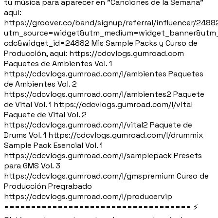
tu música para aparecer en "Canciones de la Semana"
aquí:
https://groover.co/band/signup/referral/influencer/2488
utm_source=widget&utm_medium=widget_banner&utm_
cdc&widget_id=24882 Mis Sample Packs y Curso de
Producción, aquí: https://cdcvlogs.gumroad.com
Paquetes de Ambientes Vol. 1
https://cdcvlogs.gumroad.com/l/ambientes Paquetes
de Ambientes Vol. 2
https://cdcvlogs.gumroad.com/l/ambientes2 Paquete
de Vital Vol. 1 https://cdcvlogs.gumroad.com/l/vital
Paquete de Vital Vol. 2
https://cdcvlogs.gumroad.com/l/vital2 Paquete de
Drums Vol. 1 https://cdcvlogs.gumroad.com/l/drummix
Sample Pack Esencial Vol. 1
https://cdcvlogs.gumroad.com/l/samplepack Presets
para GMS Vol. 3
https://cdcvlogs.gumroad.com/l/gmspremium Curso de
Producción Pregrabado
https://cdcvlogs.gumroad.com/l/producervip
=================================== ⚡