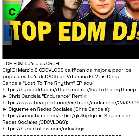
TOP EDM DJ's y es CRUEL
Gigi Di Marzio & CDCVLOGS califican de mejor a peor los
populares DJ's del 2016 en Vitamina EDM. ► Chris
Candela "Lost To The Rhythm" EP aquí:
https://hypeddit.com/dfunkrecords/losttotherhythmep
► Chris Candela "Endurance" Remix:
https://www.beatport.com/es/track/endurance/233290
► Sígueme en Redes Sociales (Chris Candela):
https://songshare.com/artist/gk35p1yu ► Sígueme en
Redes Sociales (CDCVLOGS):
https://hyperfollow.com/cdcvlogs
===================================