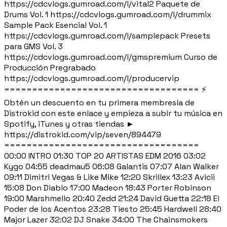
https://cdcvlogs.gumroad.com/l/vital2 Paquete de
Drums Vol. 1 https://cdcvlogs.gumroad.com/l/drummix
Sample Pack Esencial Vol. 1
https://cdcvlogs.gumroad.com/l/samplepack Presets
para GMS Vol. 3
https://cdcvlogs.gumroad.com/l/gmspremium Curso de
Producción Pregrabado
https://cdcvlogs.gumroad.com/l/producervip
=================================== ⚡
Obtén un descuento en tu primera membresía de
Distrokid con este enlace y empieza a subir tu música en
Spotify, iTunes y otras tiendas ►
https://distrokid.com/vip/seven/894479
===================================
00:00 INTRO 01:30 TOP 20 ARTISTAS EDM 2016 03:02
Kygo 04:55 deadmau5 06:08 Galantis 07:07 Alan Walker
09:11 Dimitri Vegas & Like Mike 12:20 Skrillex 13:23 Avicii
15:08 Don Diablo 17:00 Madeon 18:43 Porter Robinson
19:00 Marshmello 20:40 Zedd 21:24 David Guetta 22:18 El
Poder de los Acentos 23:28 Tiesto 25:45 Hardwell 28:40
Major Lazer 32:02 DJ Snake 34:00 The Chainsmokers