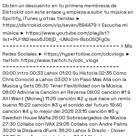
Obtén un descuento en tu primera membresía de
Distrokid con este enlace y empieza a subir tu música en
Spotify, iTunes y otras tiendas ►
https://distrokid.com/vip/seven/894479 ⚡ Escucha mi
música ► https://www.youtube.com/playlist?
list=PLFtN2reso6J06jD_-UMo2m-8sbOSQFgOs
=================================== ⚡ Mis
Redes Sociales ► https://hyperfollow.com/cdcvlogs ►
twitch: https://www.twitch.tv/cdc_vlogs
===================================
00:00 intro 00:33 Lahox 01:20 Su Historia 02:35 Cómo
Chris Conoció a Lahox 03:00 Ir Un Paso Más Allá con la
Música y Sets 05:30 Tener Flexibilidad con la Música
08:00 Adivina la Canción en Reversa 09:02 canción #1 &
All I Want (Money) 11:25 canción #2 y qué hace un remix
bueno 15:22 canción #3 y el sonido del futuro 19:40
canción #4 y lo mejor del 2025 23:15 canción #5 y
Swedish House Mafia 26:00 Sobrecargados de Música
27:30 Collabs con IVAX 29:05 Collabs con Andre Palms
30:20 la Disquera dFunk 36:20 Lahox & Drezlo - Closer