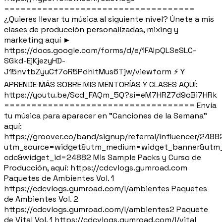
===================================
¿Quieres llevar tu música al siguiente nivel? Únete a mis
clases de producción personalizadas, mixing y
marketing aquí ►
https://docs.google.com/forms/d/e/1FAIpQLSeSLC-
SGkd-EjKjezyHD-
J15nvtbZyuCf7oR5PdhltMus6Tjw/viewform ⚡ Y
APRENDE MÁS SOBRE MIS MENTORÍAS Y CLASES AQUÍ:
https://youtu.be/Scd_FAQm_5Q?si=eM7HRZ7d9oBi7HRk
=================================== Envía
tu música para aparecer en "Canciones de la Semana"
aquí:
https://groover.co/band/signup/referral/influencer/2488
utm_source=widget&utm_medium=widget_banner&utm_
cdc&widget_id=24882 Mis Sample Packs y Curso de
Producción, aquí: https://cdcvlogs.gumroad.com
Paquetes de Ambientes Vol. 1
https://cdcvlogs.gumroad.com/l/ambientes Paquetes
de Ambientes Vol. 2
https://cdcvlogs.gumroad.com/l/ambientes2 Paquete
de Vital Vol. 1 https://cdcvlogs.gumroad.com/l/vital