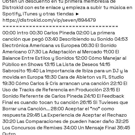
Obtén un descuento en tu primera membresía de
Distrokid con este enlace y empieza a subir tu música en
Spotify, iTunes y otras tiendas ►
https://distrokid.com/vip/seven/894479
===================================
00:00 intro 00:30 Carlos Pineda 02:00 La primera
canción que pegó 03:40 Describiendo su Sonido 04:53
Electrónica Americana vs Europea 06:30 El Sonido
Americano 07:30 La Adaptación al Mercado 11:00 El
Balance Entre Estilos y Sonidos 12:00 Cómo Manejar al
Público en Shows 13:15 La Lista de Deseos 14:15
Sabrosito 15:40 La Importancia de Ibiza para un DJ y la
movida en Europa 18:30 Cara de Ableton vs FL Studio
19:30 Cómo Carlos & Cris arrancan una canción 22:10 El
Uso de Tracks de Referencia en Producción 23:15 El
Sonido Referente de Carlos Pineda 24:10 El Feedback
Final es cuando tocan tu canción 26:15 Si Tuvieses que
Borrar una Canción... 28:00 Aceptar el "no" como
respuesta 29:45 La Experiencia de Aceptar el Rechazo
30:20 Las Comparaciones de pueden hacer daño 32:25
Los Concursos de Remixes 34:00 Un Mensaje Final 36:45
Outro