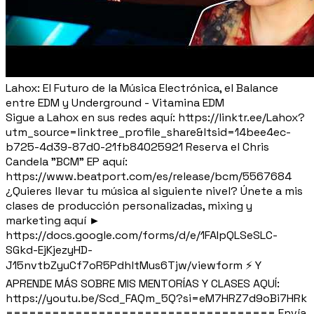
Lahox: El Futuro de la Música Electrónica, el Balance
entre EDM y Underground - Vitamina EDM
Sigue a Lahox en sus redes aquí: https://linktr.ee/Lahox?
utm_source=linktree_profile_share&ltsid=14bee4ec-
b725-4d39-87d0-21fb84025921 Reserva el Chris
Candela "BCM" EP aquí:
https://www.beatport.com/es/release/bcm/5567684
¿Quieres llevar tu música al siguiente nivel? Únete a mis
clases de producción personalizadas, mixing y
marketing aquí ►
https://docs.google.com/forms/d/e/1FAIpQLSeSLC-
SGkd-EjKjezyHD-
J15nvtbZyuCf7oR5PdhltMus6Tjw/viewform ⚡ Y
APRENDE MÁS SOBRE MIS MENTORÍAS Y CLASES AQUÍ:
https://youtu.be/Scd_FAQm_5Q?si=eM7HRZ7d9oBi7HRk
=================================== Envía