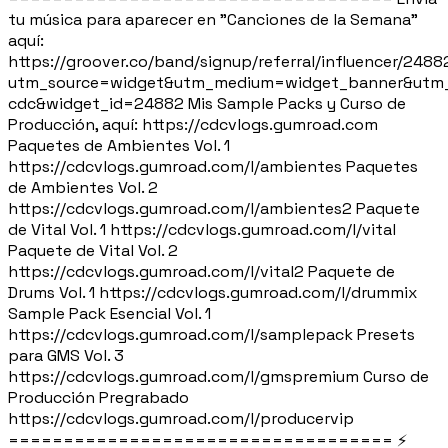
tu música para aparecer en "Canciones de la Semana"
aquí:
https://groover.co/band/signup/referral/influencer/2488
utm_source=widget&utm_medium=widget_banner&utm_
cdc&widget_id=24882 Mis Sample Packs y Curso de
Producción, aquí: https://cdcvlogs.gumroad.com
Paquetes de Ambientes Vol. 1
https://cdcvlogs.gumroad.com/l/ambientes Paquetes
de Ambientes Vol. 2
https://cdcvlogs.gumroad.com/l/ambientes2 Paquete
de Vital Vol. 1 https://cdcvlogs.gumroad.com/l/vital
Paquete de Vital Vol. 2
https://cdcvlogs.gumroad.com/l/vital2 Paquete de
Drums Vol. 1 https://cdcvlogs.gumroad.com/l/drummix
Sample Pack Esencial Vol. 1
https://cdcvlogs.gumroad.com/l/samplepack Presets
para GMS Vol. 3
https://cdcvlogs.gumroad.com/l/gmspremium Curso de
Producción Pregrabado
https://cdcvlogs.gumroad.com/l/producervip
=================================== ⚡