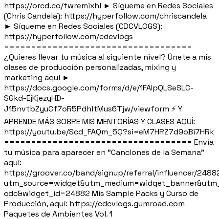
https://orcd.co/twremixhl ► Sígueme en Redes Sociales
(Chris Candela): https://hyperfollow.com/chriscandela
► Sígueme en Redes Sociales (CDCVLOGS):
https://hyperfollow.com/cdcvlogs
===================================
¿Quieres llevar tu música al siguiente nivel? Únete a mis
clases de producción personalizadas, mixing y
marketing aquí ►
https://docs.google.com/forms/d/e/1FAIpQLSeSLC-
SGkd-EjKjezyHD-
J15nvtbZyuCf7oR5PdhltMus6Tjw/viewform ⚡ Y
APRENDE MÁS SOBRE MIS MENTORÍAS Y CLASES AQUÍ:
https://youtu.be/Scd_FAQm_5Q?si=eM7HRZ7d9oBi7HRk
=================================== Envía
tu música para aparecer en "Canciones de la Semana"
aquí:
https://groover.co/band/signup/referral/influencer/2488
utm_source=widget&utm_medium=widget_banner&utm_
cdc&widget_id=24882 Mis Sample Packs y Curso de
Producción, aquí: https://cdcvlogs.gumroad.com
Paquetes de Ambientes Vol. 1