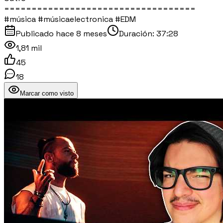
===================================
#música #músicaelectronica #EDM
Publicado
hace 8 meses
Duración:
37:28
1,81 mil
45
18
Marcar como visto