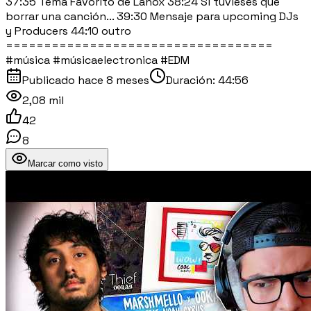
37:35 Tema Favorito de Lahox 38:24 Si tuvieses que
borrar una canción... 39:30 Mensaje para upcoming DJs
y Producers 44:10 outro
===================================
#música #músicaelectronica #EDM
Publicado
hace 8 meses
Duración:
44:56
2,08 mil
42
8
Marcar como visto