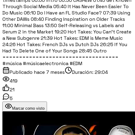
timestamps 00:00 intro 00:30 CASHEW 01:45 Get Known
Through Social Media 05:40 It Has Never Been Easier To
Do Music 06:10 Do I Have an FL Studio Face? 07:39 Using
Other DAWs 08:40 Finding Inspiration on Older Tracks
11:00 Minimal Bass 13:50 Self-Releasing vs Labels and
Serum 2 in the Market 19:20 Hot Takes: You Can't Create
a New Subgenre 21:39 Hot Takes: EDM is Meme Music
24:26 Hot Takes: French DJs vs Dutch DJs 26:25 If You
Had To Delete One of Your Songs 28:45 Outro
===================================
#música #músicaelectronica #EDM
Publicado
hace 7 meses
Duración:
29:04
419
21
5
Marcar como visto