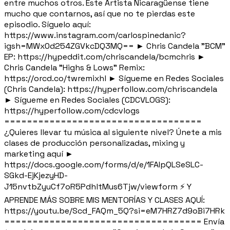
entre muchos otros. Este Artista Nicaragüense tiene
mucho que contarnos, así que no te pierdas este
episodio. Síguelo aquí:
https://www.instagram.com/carlospinedanic?
igsh=MWx0d254ZGVkcDQ3MQ== ► Chris Candela "BCM"
EP: https://hypeddit.com/chriscandela/bcmchris ►
Chris Candela "Highs & Lows" Remix:
https://orcd.co/twremixhl ► Sígueme en Redes Sociales
(Chris Candela): https://hyperfollow.com/chriscandela
► Sígueme en Redes Sociales (CDCVLOGS):
https://hyperfollow.com/cdcvlogs
===================================
¿Quieres llevar tu música al siguiente nivel? Únete a mis
clases de producción personalizadas, mixing y
marketing aquí ►
https://docs.google.com/forms/d/e/1FAIpQLSeSLC-
SGkd-EjKjezyHD-
J15nvtbZyuCf7oR5PdhltMus6Tjw/viewform ⚡ Y
APRENDE MÁS SOBRE MIS MENTORÍAS Y CLASES AQUÍ:
https://youtu.be/Scd_FAQm_5Q?si=eM7HRZ7d9oBi7HRk
=================================== Envía