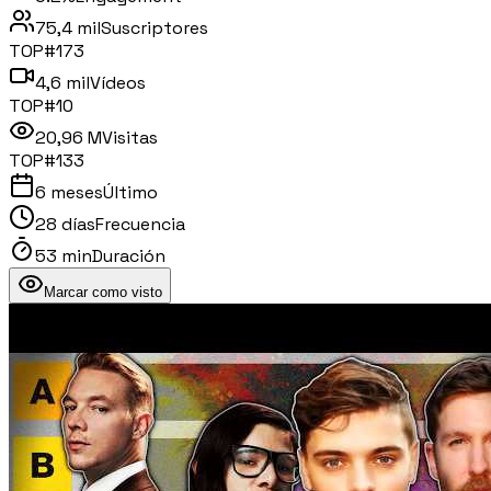
75,4 mil
Suscriptores
TOP#
173
4,6 mil
Vídeos
TOP#
10
20,96 M
Visitas
TOP#
133
6 meses
Último
28 días
Frecuencia
53 min
Duración
Marcar como visto