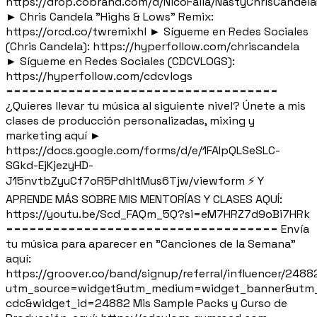
https://drop.cobrand.com/d/NicoFalla/NastyChrisCandela
► Chris Candela "Highs & Lows" Remix:
https://orcd.co/twremixhl ► Sígueme en Redes Sociales
(Chris Candela): https://hyperfollow.com/chriscandela
► Sígueme en Redes Sociales (CDCVLOGS):
https://hyperfollow.com/cdcvlogs
===================================
¿Quieres llevar tu música al siguiente nivel? Únete a mis
clases de producción personalizadas, mixing y
marketing aquí ►
https://docs.google.com/forms/d/e/1FAIpQLSeSLC-
SGkd-EjKjezyHD-
J15nvtbZyuCf7oR5PdhltMus6Tjw/viewform ⚡ Y
APRENDE MÁS SOBRE MIS MENTORÍAS Y CLASES AQUÍ:
https://youtu.be/Scd_FAQm_5Q?si=eM7HRZ7d9oBi7HRk
=================================== Envía
tu música para aparecer en "Canciones de la Semana"
aquí:
https://groover.co/band/signup/referral/influencer/2488
utm_source=widget&utm_medium=widget_banner&utm_
cdc&widget_id=24882 Mis Sample Packs y Curso de