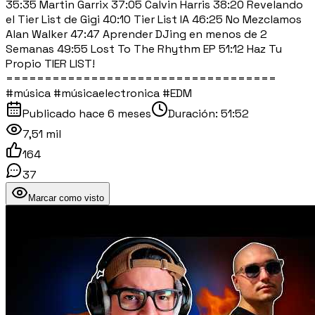
35:35 Martin Garrix 37:05 Calvin Harris 38:20 Revelando
el Tier List de Gigi 40:10 Tier List IA 46:25 No Mezclamos
Alan Walker 47:47 Aprender DJing en menos de 2
Semanas 49:55 Lost To The Rhythm EP 51:12 Haz Tu
Propio TIER LIST!
===================================
#música #músicaelectronica #EDM
Publicado
hace 6 meses
Duración:
51:52
7,51 mil
164
37
Marcar como visto