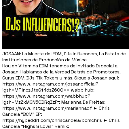
JOSAAN: La Muerte del EDM, DJs Influencers, La Estafa de
Instituciones de Producción de Música
Hoy en Vitamina EDM tenemos de Invitado Especial a
Josaan. Hablamos de la Verdad Detrás de Promotores,
Gurus EDM, DJs Tik Tokers y más. Sígue a Josaan aquí:
https://www.instagram.com/josaanofficial?
igsh=MTlnczJteGt4dzZ6OQ== wabb hub:
https://www.instagram.com/wabbhub?
igsh=MzZxMGN5ODRqZzRt Marianna De Freitas:
https://www.instagram.com/mariannadf ► Chris
Candela "BCM" EP:
https://hypeddit.com/chriscandela/bcmchris ► Chris
Candela "Highs & Lows" Remix: