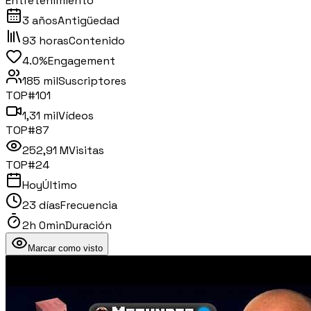
Entretenimiento
3 años
Antigüedad
93 horas
Contenido
4.0%
Engagement
185 mil
Suscriptores
TOP#
101
1,31 mil
Vídeos
TOP#
87
252,91 M
Visitas
TOP#
24
Hoy
Último
23 días
Frecuencia
2h 0min
Duración
Marcar como visto