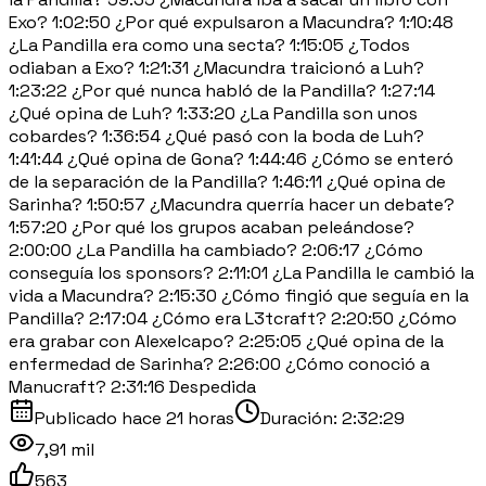
Exo? 1:02:50 ¿Por qué expulsaron a Macundra? 1:10:48
¿La Pandilla era como una secta? 1:15:05 ¿Todos
odiaban a Exo? 1:21:31 ¿Macundra traicionó a Luh?
1:23:22 ¿Por qué nunca habló de la Pandilla? 1:27:14
¿Qué opina de Luh? 1:33:20 ¿La Pandilla son unos
cobardes? 1:36:54 ¿Qué pasó con la boda de Luh?
1:41:44 ¿Qué opina de Gona? 1:44:46 ¿Cómo se enteró
de la separación de la Pandilla? 1:46:11 ¿Qué opina de
Sarinha? 1:50:57 ¿Macundra querría hacer un debate?
1:57:20 ¿Por qué los grupos acaban peleándose?
2:00:00 ¿La Pandilla ha cambiado? 2:06:17 ¿Cómo
conseguía los sponsors? 2:11:01 ¿La Pandilla le cambió la
vida a Macundra? 2:15:30 ¿Cómo fingió que seguía en la
Pandilla? 2:17:04 ¿Cómo era L3tcraft? 2:20:50 ¿Cómo
era grabar con Alexelcapo? 2:25:05 ¿Qué opina de la
enfermedad de Sarinha? 2:26:00 ¿Cómo conoció a
Manucraft? 2:31:16 Despedida
Publicado
hace 21 horas
Duración:
2:32:29
7,91 mil
563