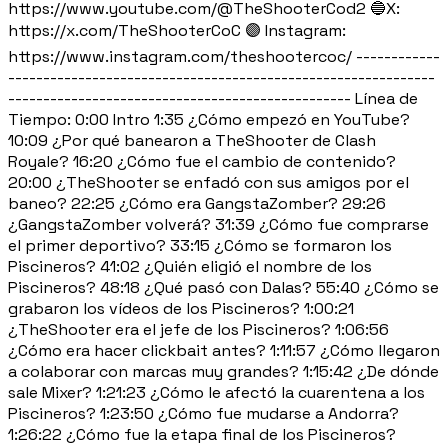
https://www.youtube.com/@TheShooterCod2 🔵X:
https://x.com/TheShooterCoC 🟣 Instagram:
https://www.instagram.com/theshootercoc/ ------------
-------------------------------------------------------------
------------------------------------------------- Línea de
Tiempo: 0:00 Intro 1:35 ¿Cómo empezó en YouTube?
10:09 ¿Por qué banearon a TheShooter de Clash
Royale? 16:20 ¿Cómo fue el cambio de contenido?
20:00 ¿TheShooter se enfadó con sus amigos por el
baneo? 22:25 ¿Cómo era GangstaZomber? 29:26
¿GangstaZomber volverá? 31:39 ¿Cómo fue comprarse
el primer deportivo? 33:15 ¿Cómo se formaron los
Piscineros? 41:02 ¿Quién eligió el nombre de los
Piscineros? 48:18 ¿Qué pasó con Dalas? 55:40 ¿Cómo se
grabaron los vídeos de los Piscineros? 1:00:21
¿TheShooter era el jefe de los Piscineros? 1:06:56
¿Cómo era hacer clickbait antes? 1:11:57 ¿Cómo llegaron
a colaborar con marcas muy grandes? 1:15:42 ¿De dónde
sale Mixer? 1:21:23 ¿Cómo le afectó la cuarentena a los
Piscineros? 1:23:50 ¿Cómo fue mudarse a Andorra?
1:26:22 ¿Cómo fue la etapa final de los Piscineros?