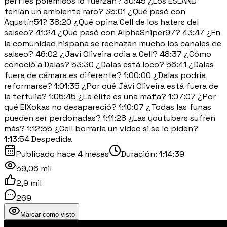
perfiles polémicos lo fuerzan? 30:45 ¿Los ESLAND
tenían un ambiente raro? 35:01 ¿Qué pasó con
Agustín51? 38:20 ¿Qué opina Cell de los haters del
salseo? 41:24 ¿Qué pasó con AlphaSniper97? 43:47 ¿En
la comunidad hispana se rechazan mucho los canales de
salseo? 46:02 ¿Javi Oliveira odia a Cell? 48:37 ¿Cómo
conoció a Dalas? 53:30 ¿Dalas está loco? 56:41 ¿Dalas
fuera de cámara es diferente? 1:00:00 ¿Dalas podría
reformarse? 1:01:35 ¿Por qué Javi Oliveira está fuera de
la tertulia? 1:05:45 ¿La élite es una mafia? 1:07:07 ¿Por
qué ElXokas no desapareció? 1:10:07 ¿Todas las funas
pueden ser perdonadas? 1:11:28 ¿Las youtubers sufren
más? 1:12:55 ¿Cell borraría un vídeo si se lo piden?
1:13:54 Despedida
Publicado
hace 4 meses
Duración:
1:14:39
59,06 mil
2,9 mil
269
Marcar como visto