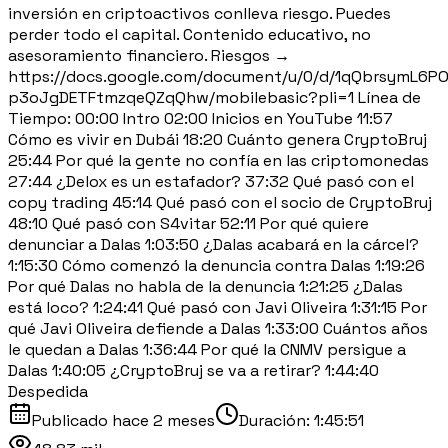
inversión en criptoactivos conlleva riesgo. Puedes
perder todo el capital. Contenido educativo, no
asesoramiento financiero. Riesgos →
https://docs.google.com/document/u/0/d/1qQbrsymL6
p3oJgDETFtmzqeQZqQhw/mobilebasic?pli=1 Línea de
Tiempo: 00:00 Intro 02:00 Inicios en YouTube 11:57
Cómo es vivir en Dubái 18:20 Cuánto genera CryptoBruj
25:44 Por qué la gente no confía en las criptomonedas
27:44 ¿Delox es un estafador? 37:32 Qué pasó con el
copy trading 45:14 Qué pasó con el socio de CryptoBruj
48:10 Qué pasó con S4vitar 52:11 Por qué quiere
denunciar a Dalas 1:03:50 ¿Dalas acabará en la cárcel?
1:15:30 Cómo comenzó la denuncia contra Dalas 1:19:26
Por qué Dalas no habla de la denuncia 1:21:25 ¿Dalas
está loco? 1:24:41 Qué pasó con Javi Oliveira 1:31:15 Por
qué Javi Oliveira defiende a Dalas 1:33:00 Cuántos años
le quedan a Dalas 1:36:44 Por qué la CNMV persigue a
Dalas 1:40:05 ¿CryptoBruj se va a retirar? 1:44:40
Despedida
Publicado
hace 2 meses
Duración:
1:45:51