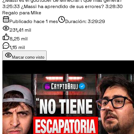
¿Massi es el youtuber de Minecraft que más genera?
3:25:33 ¿Massi ha aprendido de sus errores? 3:28:30
Regalo para Mike
Publicado
hace 1 mes
Duración:
3:29:29
231,41 mil
8,25 mil
1,15 mil
Marcar como visto