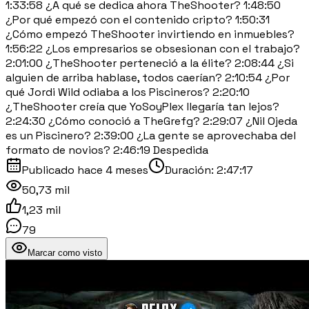
1:33:58 ¿A qué se dedica ahora TheShooter? 1:48:50
¿Por qué empezó con el contenido cripto? 1:50:31
¿Cómo empezó TheShooter invirtiendo en inmuebles?
1:56:22 ¿Los empresarios se obsesionan con el trabajo?
2:01:00 ¿TheShooter perteneció a la élite? 2:08:44 ¿Si
alguien de arriba hablase, todos caerían? 2:10:54 ¿Por
qué Jordi Wild odiaba a los Piscineros? 2:20:10
¿TheShooter creía que YoSoyPlex llegaría tan lejos?
2:24:30 ¿Cómo conoció a TheGrefg? 2:29:07 ¿Nil Ojeda
es un Piscinero? 2:39:00 ¿La gente se aprovechaba del
formato de novios? 2:46:19 Despedida
Publicado
hace 4 meses
Duración:
2:47:17
50,73 mil
1,23 mil
79
Marcar como visto