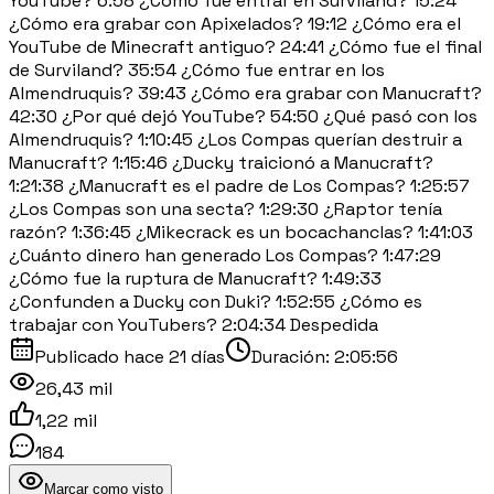
YouTube? 6:58 ¿Cómo fue entrar en Surviland? 15:24
¿Cómo era grabar con Apixelados? 19:12 ¿Cómo era el
YouTube de Minecraft antiguo? 24:41 ¿Cómo fue el final
de Surviland? 35:54 ¿Cómo fue entrar en los
Almendruquis? 39:43 ¿Cómo era grabar con Manucraft?
42:30 ¿Por qué dejó YouTube? 54:50 ¿Qué pasó con los
Almendruquis? 1:10:45 ¿Los Compas querían destruir a
Manucraft? 1:15:46 ¿Ducky traicionó a Manucraft?
1:21:38 ¿Manucraft es el padre de Los Compas? 1:25:57
¿Los Compas son una secta? 1:29:30 ¿Raptor tenía
razón? 1:36:45 ¿Mikecrack es un bocachanclas? 1:41:03
¿Cuánto dinero han generado Los Compas? 1:47:29
¿Cómo fue la ruptura de Manucraft? 1:49:33
¿Confunden a Ducky con Duki? 1:52:55 ¿Cómo es
trabajar con YouTubers? 2:04:34 Despedida
Publicado
hace 21 días
Duración:
2:05:56
26,43 mil
1,22 mil
184
Marcar como visto