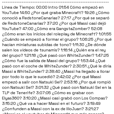
------------------------------------------------------------
Línea de Tiempo: 00:00 Intro 01:54 Cómo empezó en
YouTube 14:50 ¿Por qué graba Minecraft? 19:26 ¿Cómo
conoció a RedstoneCanarias? 27:17 ¿Por qué se separó
de RedstoneCanarias? 37:20 ¿Por qué Massi casi dejó
YouTube? 47:00 ¿Cómo era GangstaZomber? 52:08
¿Cómo eran los inicios del roleplay de Minecraft? 1:01:55
¿Cuándo se empezó a formar el grupo? 1:06:25 ¿Por qué
hacían miniaturas subidas de tono? 1:11:30 ¿De dónde
salen los vídeos de tsunamis? 1:16:14 ¿Quién era el rey
del grupo? 1:21:18 ¿Qué pasó con WhiteZunder? 1:47:25
¿Cómo fue la salida de Massi del grupo? 1:53:44 ¿Qué
pasó con el coche de WhiteZunder? 2:30:51 ¿Qué le diría
Massi a WhiteZunder? 2:38:40 ¿Massi ha llegado a llorar
por todo lo que le sucedió? 2:42:02 ¿Por qué Massi
empezó a salir con Natsuki Sel? 2:53:16 ¿Por qué rompió
con Natsuki Sel? 3:01:32 ¿Qué pasó con Natsuki Sel en la
TLP de Tenerife? 3:07:05 ¿Cómo es grabar con
Elyas360? 3:10:20 ¿Massi casi grabó con Los Compas?
3:15:20 ¿Qué va a hacer Massi en el futuro? 3:19:49
¿Confunden a Massi con la ex de IlloJuan? 3:21:27