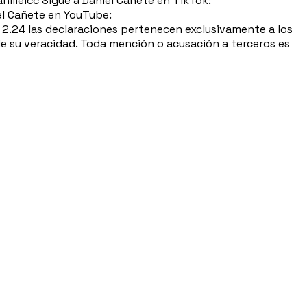
iielcc Sigue a Daniel Cañete en TikTok:
el Cañete en YouTube:
2.24 las declaraciones pertenecen exclusivamente a los
 de su veracidad. Toda mención o acusación a terceros es