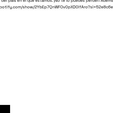
el país en el que estamos. ¡No te lo puedes perder! Adem
open.spotify.com/show/2YbEp7QnWFOv0pXD0lfAro?si=52e8c