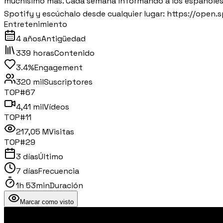
muchísimo más. Cada semana informando a los españoles d
Spotify y escúchalo desde cualquier lugar: https://
Entretenimiento
4 años
Antigüedad
339 horas
Contenido
3.4%
Engagement
320 mil
Suscriptores
TOP#
67
4,41 mil
Vídeos
TOP#
11
217,05 M
Visitas
TOP#
29
3 días
Último
7 días
Frecuencia
1h 53min
Duración
Marcar como visto