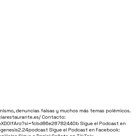
minismo, denuncias falsas y muchos más temas polémicos.
iarestaurante.es/ Contacto:
pXD0lfAro?si=1cbd86e28782440b Sigue el Podcast en
@genesis2.24podcast Sigue el Podcast en Facebook: