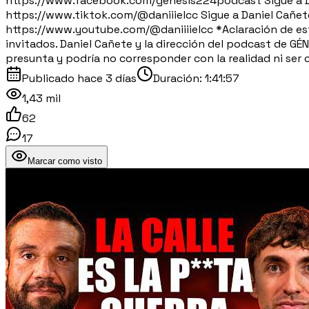
https://www.facebook.com/genesis224podcast Sigue a Dan
https://www.tiktok.com/@daniiielcc Sigue a Daniel Cañete
https://www.youtube.com/@daniiiielcc *Aclaración de est
invitados. Daniel Cañete y la dirección del podcast de GÉ
presunta y podría no corresponder con la realidad ni ser c
Publicado
hace 3 días
Duración:
1:41:57
1,43 mil
62
17
Marcar como visto