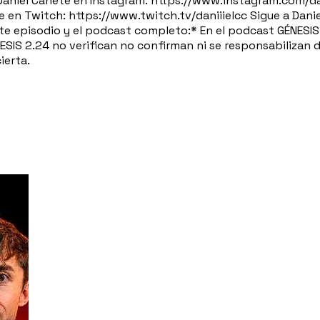
iel Cañete en Instagram: https://www.instagram.com/dani
 en Twitch: https://www.twitch.tv/daniiielcc Sigue a Dani
e episodio y el podcast completo:* En el podcast GÉNESIS 
NESIS 2.24 no verifican no confirman ni se responsabilizan
ierta.