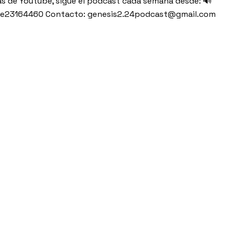
ás de Youtube, sigue el podcast cada semana desde: 🔊
6ee23164460 Contacto: genesis2.24podcast@gmail.com