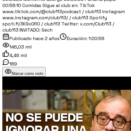
00:58:10 Comidas Sigue al club en: TikTok
www.tiktok.com/@club113podcast / club113 Instagram
www.instagram.com/club113/ / club113 Spotify
spoti.fi/3K9x0R0 / club113 Twitter: x.com/Club113 /
club113 INVITADO: Sech
Publicado
hace 2 años
Duración:
1:00:58
146,03 mil
4,46 mil
189
Marcar como visto