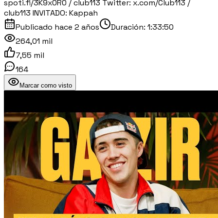
spoti.fi/3K9x0R0 / club113 Twitter: x.com/Club113 /
club113 INVITADO: Kappah
Publicado
hace 2 años
Duración:
1:33:50
264,01 mil
7,55 mil
164
Marcar como visto