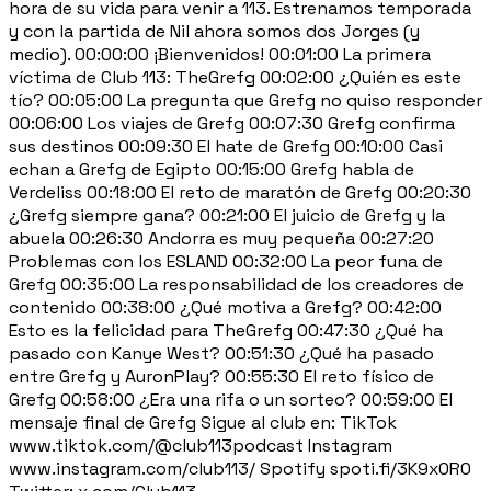
hora de su vida para venir a 113. Estrenamos temporada
y con la partida de Nil ahora somos dos Jorges (y
medio). 00:00:00 ¡Bienvenidos! 00:01:00 La primera
víctima de Club 113: TheGrefg 00:02:00 ¿Quién es este
tío? 00:05:00 La pregunta que Grefg no quiso responder
00:06:00 Los viajes de Grefg 00:07:30 Grefg confirma
sus destinos 00:09:30 El hate de Grefg 00:10:00 Casi
echan a Grefg de Egipto 00:15:00 Grefg habla de
Verdeliss 00:18:00 El reto de maratón de Grefg 00:20:30
¿Grefg siempre gana? 00:21:00 El juicio de Grefg y la
abuela 00:26:30 Andorra es muy pequeña 00:27:20
Problemas con los ESLAND 00:32:00 La peor funa de
Grefg 00:35:00 La responsabilidad de los creadores de
contenido 00:38:00 ¿Qué motiva a Grefg? 00:42:00
Esto es la felicidad para TheGrefg 00:47:30 ¿Qué ha
pasado con Kanye West? 00:51:30 ¿Qué ha pasado
entre Grefg y AuronPlay? 00:55:30 El reto físico de
Grefg 00:58:00 ¿Era una rifa o un sorteo? 00:59:00 El
mensaje final de Grefg Sigue al club en: TikTok
www.tiktok.com/@club113podcast Instagram
www.instagram.com/club113/ Spotify spoti.fi/3K9x0R0