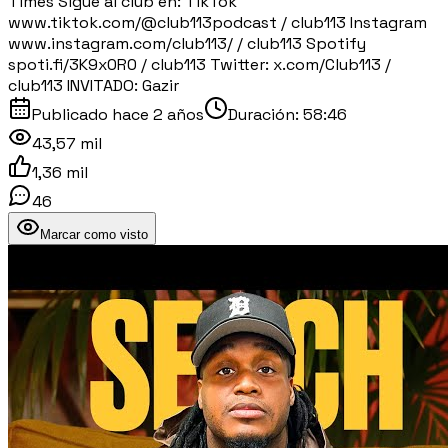
Times Sigue al club en: TikTok
www.tiktok.com/@club113podcast / club113 Instagram
www.instagram.com/club113/ / club113 Spotify
spoti.fi/3K9x0R0 / club113 Twitter: x.com/Club113 /
club113 INVITADO: Gazir
Publicado
hace 2 años
Duración:
58:46
43,57 mil
1,36 mil
46
Marcar como visto