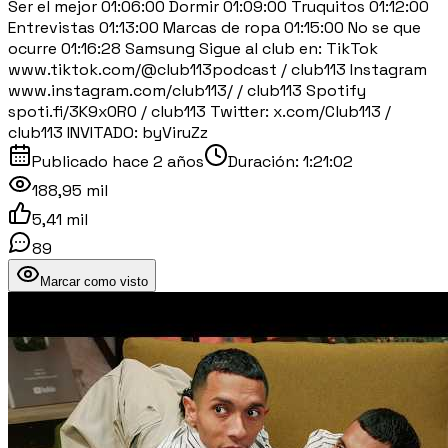
Ser el mejor 01:06:00 Dormir 01:09:00 Truquitos 01:12:00
Entrevistas 01:13:00 Marcas de ropa 01:15:00 No se que
ocurre 01:16:28 Samsung Sigue al club en: TikTok
www.tiktok.com/@club113podcast / club113 Instagram
www.instagram.com/club113/ / club113 Spotify
spoti.fi/3K9x0R0 / club113 Twitter: x.com/Club113 /
club113 INVITADO: byViruZz
Publicado
hace 2 años
Duración:
1:21:02
188,95 mil
5,41 mil
89
Marcar como visto