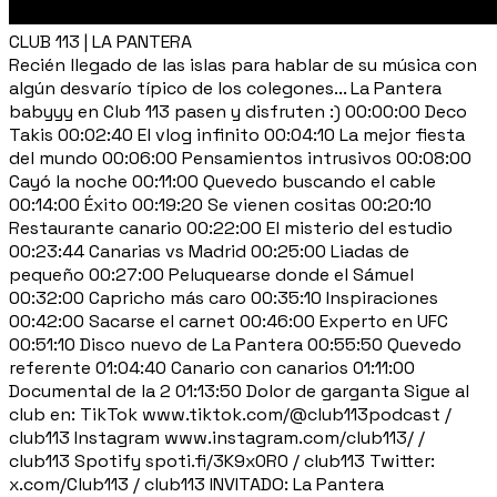
CLUB 113 | LA PANTERA
Recién llegado de las islas para hablar de su música con
algún desvarío típico de los colegones... La Pantera
babyyy en Club 113 pasen y disfruten :) 00:00:00 Deco
Takis 00:02:40 El vlog infinito 00:04:10 La mejor fiesta
del mundo 00:06:00 Pensamientos intrusivos 00:08:00
Cayó la noche 00:11:00 Quevedo buscando el cable
00:14:00 Éxito 00:19:20 Se vienen cositas 00:20:10
Restaurante canario 00:22:00 El misterio del estudio
00:23:44 Canarias vs Madrid 00:25:00 Liadas de
pequeño 00:27:00 Peluquearse donde el Sámuel
00:32:00 Capricho más caro 00:35:10 Inspiraciones
00:42:00 Sacarse el carnet 00:46:00 Experto en UFC
00:51:10 Disco nuevo de La Pantera 00:55:50 Quevedo
referente 01:04:40 Canario con canarios 01:11:00
Documental de la 2 01:13:50 Dolor de garganta Sigue al
club en: TikTok www.tiktok.com/@club113podcast /
club113 Instagram www.instagram.com/club113/ /
club113 Spotify spoti.fi/3K9x0R0 / club113 Twitter:
x.com/Club113 / club113 INVITADO: La Pantera