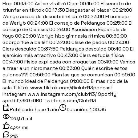
Flop 00:13:00 Así se viralizó Clers 00:15:00 El secreto de
triunfar en tiktok 00:17:30 Desgastar el placer 00:21:00
Werlyb acaba de descubrir el café 00:23:00 El consejo
de Werlyb 00:24:00 El consejo de Peldanyos 00:25:00 El
consejo de Clerssss 00:28:00 Asociación Española de
Yoyo 00:29:00 Werlyb hizo gimnasia rítmica 00:30:00
Goorgo fue a ballet 00:32:00 Clase de pedos 00:34:00
Clers descuido 00:37:50 Peldanyos descuido 00:40:00 El
ejercicio más atractivo 00:43:00 Clers estudia física
00:47:00 Física explicada con croquetas 00:49:00 Vamos
a traer a un nicromante 00:53:00 Quién escribe estos
guiones??! 00:56:00 Plantas que se comunican 00:59:00
El mundo ideal de Peldanyos 01:00:00 El más rico de la
sala TikTok www.tiktok.com/@club113podcast
Instagram www.instagram.com/club113/ Spotify
spoti.fi/3K9x0R0 Twitter: x.com/Club113
Publicado
hace 1 año
Duración:
1:00:35
126,51 mil
4,22 mil
215