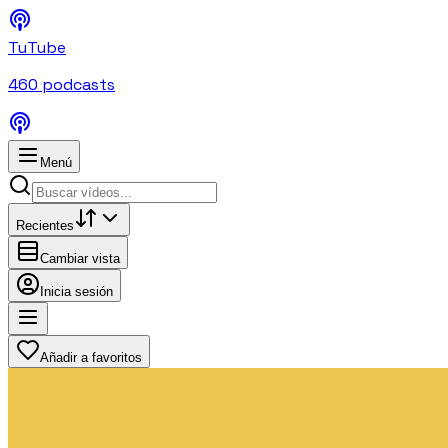
TuTube
460
podcasts
Menú
Recientes
Cambiar vista
Inicia sesión
Añadir a favoritos