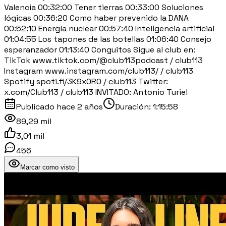
Valencia 00:32:00 Tener tierras 00:33:00 Soluciones
lógicas 00:36:20 Como haber prevenido la DANA
00:52:10 Energía nuclear 00:57:40 Inteligencia artificial
01:04:55 Los tapones de las botellas 01:06:40 Consejo
esperanzador 01:13:40 Conguitos Sigue al club en:
TikTok www.tiktok.com/@club113podcast / club113
Instagram www.instagram.com/club113/ / club113
Spotify spoti.fi/3K9x0R0 / club113 Twitter:
x.com/Club113 / club113 INVITADO: Antonio Turiel
Publicado
hace 2 años
Duración:
1:15:58
89,29 mil
3,01 mil
456
Marcar como visto