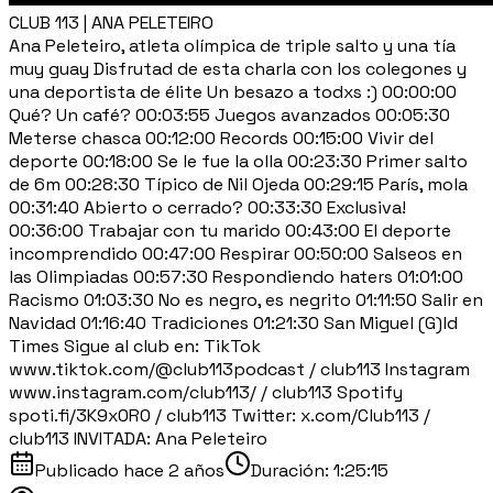
CLUB 113 | ANA PELETEIRO
Ana Peleteiro, atleta olímpica de triple salto y una tía
muy guay Disfrutad de esta charla con los colegones y
una deportista de élite Un besazo a todxs :) 00:00:00
Qué? Un café? 00:03:55 Juegos avanzados 00:05:30
Meterse chasca 00:12:00 Records 00:15:00 Vivir del
deporte 00:18:00 Se le fue la olla 00:23:30 Primer salto
de 6m 00:28:30 Típico de Nil Ojeda 00:29:15 París, mola
00:31:40 Abierto o cerrado? 00:33:30 Exclusiva!
00:36:00 Trabajar con tu marido 00:43:00 El deporte
incomprendido 00:47:00 Respirar 00:50:00 Salseos en
las Olimpiadas 00:57:30 Respondiendo haters 01:01:00
Racismo 01:03:30 No es negro, es negrito 01:11:50 Salir en
Navidad 01:16:40 Tradiciones 01:21:30 San Miguel (G)ld
Times Sigue al club en: TikTok
www.tiktok.com/@club113podcast / club113 Instagram
www.instagram.com/club113/ / club113 Spotify
spoti.fi/3K9x0R0 / club113 Twitter: x.com/Club113 /
club113 INVITADA: Ana Peleteiro
Publicado
hace 2 años
Duración:
1:25:15