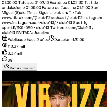
01:00:00 Tatuajes 01:02:10 Exotérico 01:03:30 Test de
andalucismo 01:09:00 Futuro de Judeline 01:11:00 San
Miguel (G)old Times Sigue al club en: TikTok
www.tiktok.com/@club113podcast / club113 Instagram
www.instagram.com/club113/ / club113 Spotify
spoti.fi/3K9x0R0 / club113 Twitter: x.com/Club113 /
club113 INVITADA: Judeline
Publicado
hace 2 años
Duración:
1:15:05
113,37 mil
3,37 mil
89
Marcar como visto