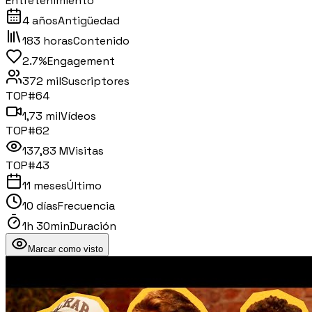
Entretenimiento
4 años
Antigüedad
183 horas
Contenido
2.7%
Engagement
372 mil
Suscriptores
TOP#
64
1,73 mil
Vídeos
TOP#
62
137,83 M
Visitas
TOP#
43
11 meses
Último
10 días
Frecuencia
1h 30min
Duración
Marcar como visto