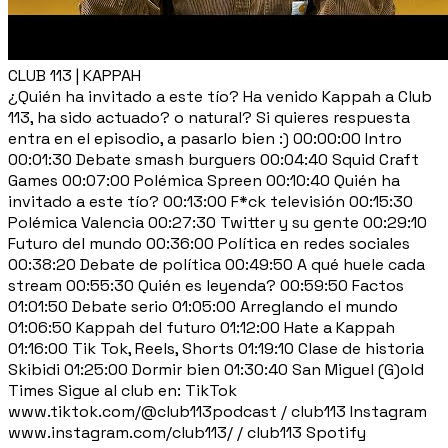
CLUB 113 | KAPPAH
¿Quién ha invitado a este tío? Ha venido Kappah a Club
113, ha sido actuado? o natural? Si quieres respuesta
entra en el episodio, a pasarlo bien :) 00:00:00 Intro
00:01:30 Debate smash burguers 00:04:40 Squid Craft
Games 00:07:00 Polémica Spreen 00:10:40 Quién ha
invitado a este tío? 00:13:00 F*ck televisión 00:15:30
Polémica Valencia 00:27:30 Twitter y su gente 00:29:10
Futuro del mundo 00:36:00 Política en redes sociales
00:38:20 Debate de política 00:49:50 A qué huele cada
stream 00:55:30 Quién es leyenda? 00:59:50 Factos
01:01:50 Debate serio 01:05:00 Arreglando el mundo
01:06:50 Kappah del futuro 01:12:00 Hate a Kappah
01:16:00 Tik Tok, Reels, Shorts 01:19:10 Clase de historia
Skibidi 01:25:00 Dormir bien 01:30:40 San Miguel (G)old
Times Sigue al club en: TikTok
www.tiktok.com/@club113podcast / club113 Instagram
www.instagram.com/club113/ / club113 Spotify