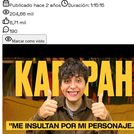
Publicado
hace 2 años
Duración:
1:15:15
204,66 mil
6,71 mil
190
Marcar como visto