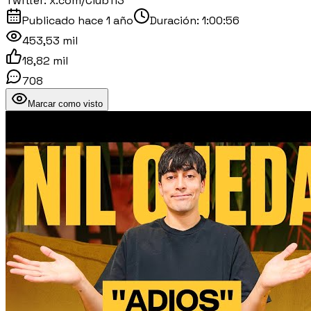
Twitter: x.com/Club113
Publicado
hace 1 año
Duración:
1:00:56
453,53 mil
18,82 mil
708
Marcar como visto