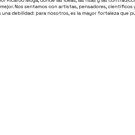
or Ricardo Moya, donde las ideas, las risas y las contradi
ejor. Nos sentamos con artistas, pensadores, científicos y 
s una debilidad: para nosotros, es la mayor fortaleza que 