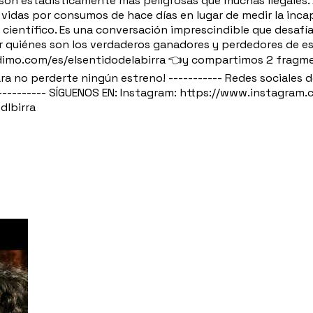
son estadísticamente más peligrosas que muchas ilegales.
n vidas por consumos de hace días en lugar de medir la inc
 científico. Es una conversación imprescindible que desaf
ar quiénes son los verdaderos ganadores y perdedores de est
odimo.com/es/elsentidodelabirra 👈y compartimos 2 fragm
ra no perderte ningún estreno! ----------- Redes sociales d
-------- SÍGUENOS EN: Instagram: https://www.instagram.c
dlbirra