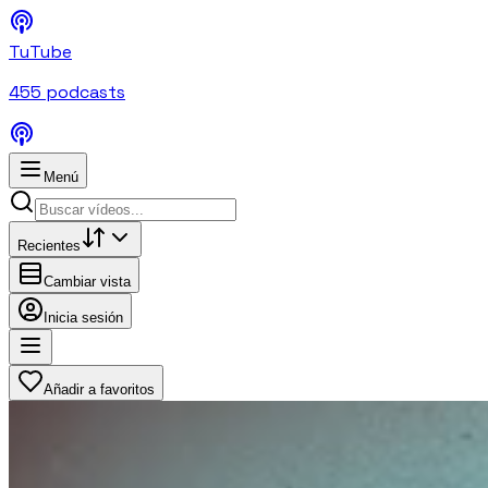
TuTube
455
podcasts
Menú
Recientes
Cambiar vista
Inicia sesión
Añadir a favoritos