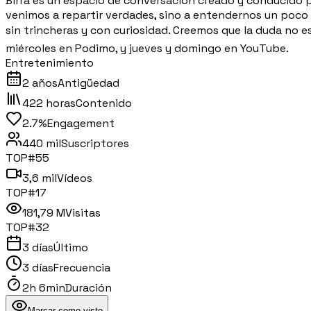
Birra es un espacio de conversación creado y conducido p
venimos a repartir verdades, sino a entendernos un poco m
sin trincheras y con curiosidad. Creemos que la duda no e
miércoles en Podimo, y jueves y domingo en YouTube.
Entretenimiento
2 años
Antigüedad
422 horas
Contenido
2.7%
Engagement
440 mil
Suscriptores
TOP#
55
3,6 mil
Vídeos
TOP#
17
181,79 M
Visitas
TOP#
32
3 días
Último
3 días
Frecuencia
2h 6min
Duración
Marcar como visto