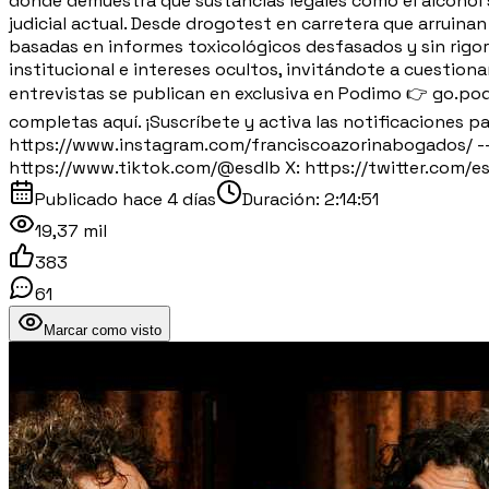
donde demuestra que sustancias legales como el alcohol 
judicial actual. Desde drogotest en carretera que arruina
basadas en informes toxicológicos desfasados y sin rigor
institucional e intereses ocultos, invitándote a cuestion
entrevistas se publican en exclusiva en Podimo 👉 go.p
completas aquí. ¡Suscríbete y activa las notificaciones pa
https://www.instagram.com/franciscoazorinabogados/ ---
https://www.tiktok.com/@esdlb X: https://twitter.com/es
Publicado
hace 4 días
Duración:
2:14:51
19,37 mil
383
61
Marcar como visto