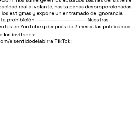
 Azorín nos sumerge en los absurdos baches del sistema
apacidad real al volante, hasta penas desproporcionadas
ía los estigmas y expone un entramado de ignorancia
a prohibición. ----------------------- Nuestras
entos en YouTube y después de 3 meses las publicamos
e los invitados:
om/elsentidodelabirra TikTok: