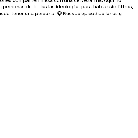
cciones comparten mesa con una cerveza fría. Aquí no
personas de todas las ideologías para hablar sin filtros,
puede tener una persona. 🎧 Nuevos episodios lunes y