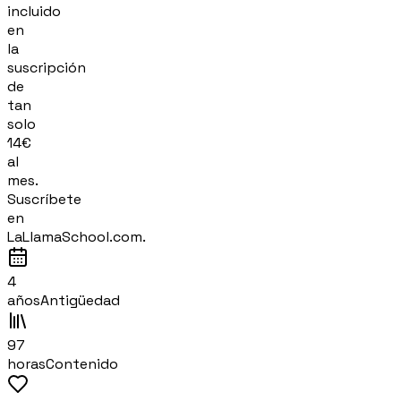
incluido
en
la
suscripción
de
tan
solo
14€
al
mes.
Suscríbete
en
LaLlamaSchool.com.
4
años
Antigüedad
97
horas
Contenido