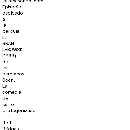
lallamaschool.com
Episodio
dedicado
a
la
película
EL
GRAN
LEBOWSKI
(1998)
de
los
hermanos
Coen.
La
comedia
de
culto
protagonizada
por
Jeff
Bridges.