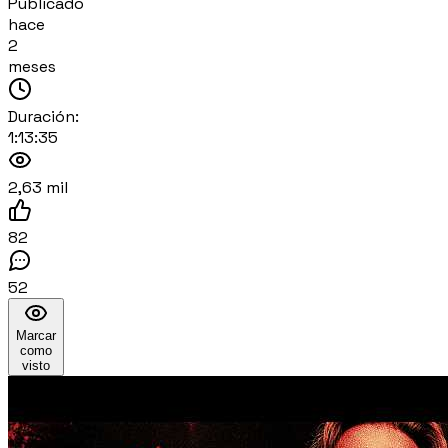
Publicado
hace
2
meses
Duración:
1:13:35
2,63 mil
82
52
Marcar
como
visto