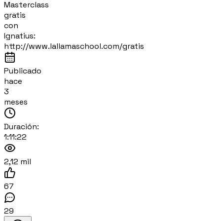
Masterclass
gratis
con
Ignatius:
http://www.lallamaschool.com/gratis
Publicado
hace
3
meses
Duración:
1:11:22
2,12 mil
67
29