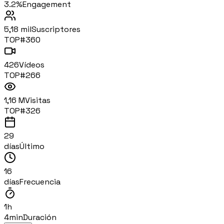
3.2%
Engagement
5,18 mil
Suscriptores
TOP#
360
426
Vídeos
TOP#
266
1,16 M
Visitas
TOP#
326
29
días
Último
16
días
Frecuencia
1h
4min
Duración