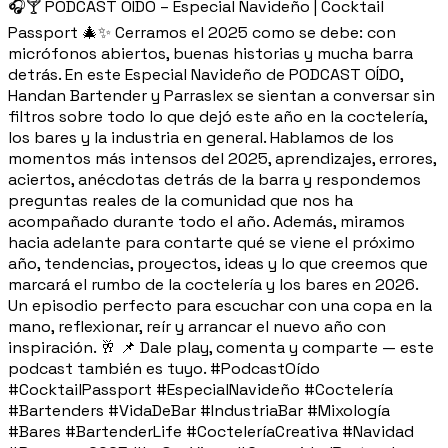
🎧🍸 PODCAST OÍDO – Especial Navideño | Cocktail
Passport 🎄✨ Cerramos el 2025 como se debe: con
micrófonos abiertos, buenas historias y mucha barra
detrás. En este Especial Navideño de PODCAST OÍDO,
Handan Bartender y Parraslex se sientan a conversar sin
filtros sobre todo lo que dejó este año en la coctelería,
los bares y la industria en general. Hablamos de los
momentos más intensos del 2025, aprendizajes, errores,
aciertos, anécdotas detrás de la barra y respondemos
preguntas reales de la comunidad que nos ha
acompañado durante todo el año. Además, miramos
hacia adelante para contarte qué se viene el próximo
año, tendencias, proyectos, ideas y lo que creemos que
marcará el rumbo de la coctelería y los bares en 2026.
Un episodio perfecto para escuchar con una copa en la
mano, reflexionar, reír y arrancar el nuevo año con
inspiración. 🥂 📌 Dale play, comenta y comparte — este
podcast también es tuyo. #PodcastOído
#CocktailPassport #EspecialNavideño #Coctelería
#Bartenders #VidaDeBar #IndustriaBar #Mixología
#Bares #BartenderLife #CocteleríaCreativa #Navidad