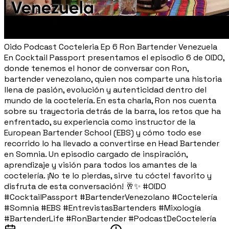
Oido Podcast Cocteleria Ep 6 Ron Bartender Venezuela
En Cocktail Passport presentamos el episodio 6 de OIDO,
donde tenemos el honor de conversar con Ron,
bartender venezolano, quien nos comparte una historia
llena de pasión, evolución y autenticidad dentro del
mundo de la coctelería. En esta charla, Ron nos cuenta
sobre su trayectoria detrás de la barra, los retos que ha
enfrentado, su experiencia como instructor de la
European Bartender School (EBS) y cómo todo ese
recorrido lo ha llevado a convertirse en Head Bartender
en Somnia. Un episodio cargado de inspiración,
aprendizaje y visión para todos los amantes de la
coctelería. ¡No te lo pierdas, sirve tu cóctel favorito y
disfruta de esta conversación! 🥂✨ #OIDO
#CocktailPassport #BartenderVenezolano #Coctelería
#Somnia #EBS #EntrevistasBartenders #Mixología
#BartenderLife #RonBartender #PodcastDeCoctelería