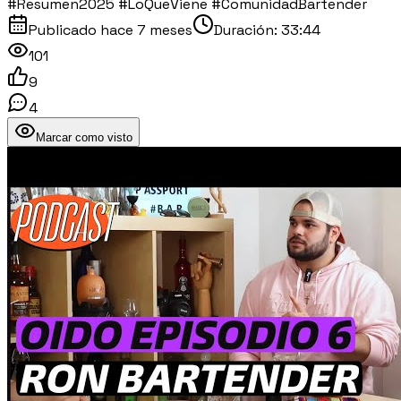
#Resumen2025 #LoQueViene #ComunidadBartender
Publicado
hace 7 meses
Duración:
33:44
101
9
4
Marcar como visto