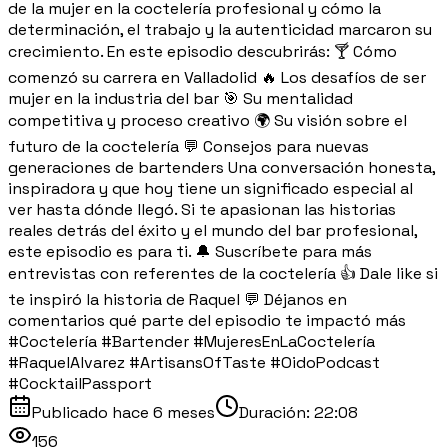
de la mujer en la coctelería profesional y cómo la
determinación, el trabajo y la autenticidad marcaron su
crecimiento. En este episodio descubrirás: 🍸 Cómo
comenzó su carrera en Valladolid 🔥 Los desafíos de ser
mujer en la industria del bar 🎯 Su mentalidad
competitiva y proceso creativo 🌍 Su visión sobre el
futuro de la coctelería 💬 Consejos para nuevas
generaciones de bartenders Una conversación honesta,
inspiradora y que hoy tiene un significado especial al
ver hasta dónde llegó. Si te apasionan las historias
reales detrás del éxito y el mundo del bar profesional,
este episodio es para ti. 🔔 Suscríbete para más
entrevistas con referentes de la coctelería 👍 Dale like si
te inspiró la historia de Raquel 💬 Déjanos en
comentarios qué parte del episodio te impactó más
#Coctelería #Bartender #MujeresEnLaCoctelería
#RaquelAlvarez #ArtisansOfTaste #OidoPodcast
#CocktailPassport
Publicado
hace 6 meses
Duración:
22:08
156