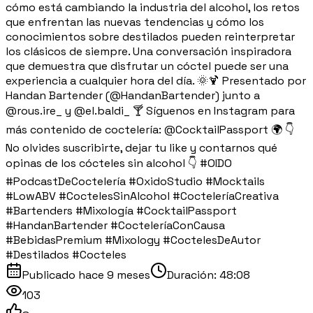
cómo está cambiando la industria del alcohol, los retos
que enfrentan las nuevas tendencias y cómo los
conocimientos sobre destilados pueden reinterpretar
los clásicos de siempre. Una conversación inspiradora
que demuestra que disfrutar un cóctel puede ser una
experiencia a cualquier hora del día. 🌞🍹 Presentado por
Handan Bartender (@HandanBartender) junto a
@rous.ire_ y @el.baldi_ 🍸 Síguenos en Instagram para
más contenido de coctelería: @CocktailPassport 🌍 👇
No olvides suscribirte, dejar tu like y contarnos qué
opinas de los cócteles sin alcohol 👇 #OIDO
#PodcastDeCoctelería #OxidoStudio #Mocktails
#LowABV #CoctelesSinAlcohol #CocteleríaCreativa
#Bartenders #Mixología #CocktailPassport
#HandanBartender #CocteleríaConCausa
#BebidasPremium #Mixology #CoctelesDeAutor
#Destilados #Cocteles
Publicado
hace 9 meses
Duración:
48:08
103