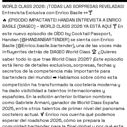
WORLD CLASS 2026: ¡TODAS LAS SORPRESAS REVELADAS!
Entrevista Exclusiva con Enrico Basile 👀🍸
🔥 ¡EPISODIO IMPACTANTE! HANDAN ENTREVISTA A ENRICO
BASILE (DIAGEO) – WORLD CLASS 2026 YA ESTÁ AQUÍ 🍸 En
este nuevo episodio de OÍDO by Cocktail Passport,
Handan (@HANDANBARTENDER) se sienta con Enrico
Basile (@Enrico.basile.bartender), una de las voces más
influyentes detrás de DIAGEO World Class 🏆 ¿Quieres
saber todo lo que trae World Class 2026? ¡Este episodio
está lleno de detalles exclusivos, sorpresas, fechas y
secretos de la competencia más importante para
bartenders del mundo! ➡️ Hablamos sobre cómo esta
competición ha transformado la coctelería moderna y
ha dado visibilidad a talentos internacionales y
españoles. En la edición anterior brillaron nombres
como Gabriele Armani, ganador de World Class España
2025, entre otros talentos de primer nivel del panorama
coctelero actual. 🍹 Enrico nos cuenta qué podemos
esperar del roadshow 2026, cómo se prepara la
comunidad bartender para la final global y por qué esta