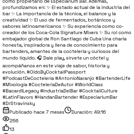
como propietario de Especiarium Bar. Además,
profundizamos en: ✨ El estado actual de la industria del
bar ✨ La importancia de la técnica, el balance y la
creatividad ✨ El uso de fermentados, botánicos y
sabores latinoamericanos ✨ Su experiencia como co-
creador de los Coca-Cola Signature Mixers ✨ Su rol como
embajador global de Ron Santiago de Cuba Una charla
honesta, inspiradora y llena de conocimiento para
bartenders, amantes de la coctelería y curiosos del
mundo líquido. 🎧 Dale play, sírvete un cóctel y
acompáñanos en este viaje de sabor, historia y
evolución. #OídoByCocktailPassport
#PodcastDeCoctelería #AntonioNaranjo #BartenderLife
#Mixología #CocteleríaDeAutor #WorldClass
#BacardiLegacy #IndustriaDelBar #CocktailCulture
#LatinFlavors #HandanBartender #EspeciariumBar
#DrStravinsky
Publicado
hace 7 meses
Duración:
49:16
256
13