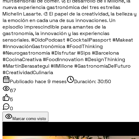
multisensorial de comer. 🚀 El desarrollo de Il Milione, la
nueva experiencia gastronómica del tres estrellas
Michelin Lasarte. 🎨 El papel de la creatividad, la belleza y
la emoción en cada una de sus innovaciones. Un
episodio imprescindible para amantes de la
gastronomía, la innovación y las experiencias
sensoriales. #OídoPodcast #CocktailPassport #Makeat
#InnovaciónGastronómica #FoodThinking
#Neurogastronomía #Disfrutar #Sips #Barcelona
#CocinaCreativa #FoodInnovation #DesignThinking
#MartínBerasategui #IlMilione #GastronomíaDelFuturo
#CreatividadCulinaria
Publicado
hace 9 meses
Duración:
30:50
67
5
0
Marcar como visto