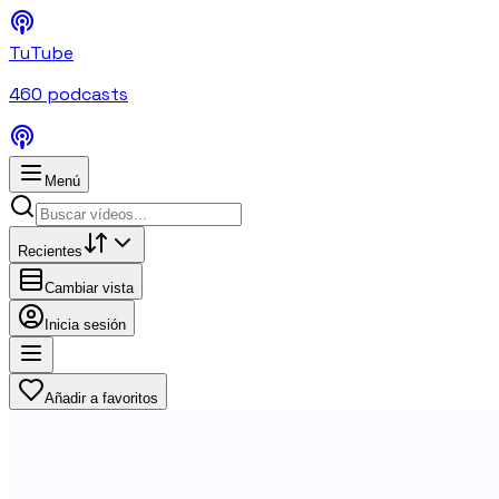
TuTube
460
podcasts
Menú
Recientes
Cambiar vista
Inicia sesión
Añadir a favoritos