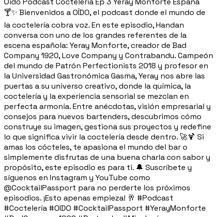
Oido Podcast Cocteleria Ep 3 Yeray Monforte España
🍸✨ Bienvenidos a OÍDO, el podcast donde el mundo de
la coctelería cobra voz. En este episodio, Handan
conversa con uno de los grandes referentes de la
escena española: Yeray Monforte, creador de Bad
Company 1920, Love Company y Contrabandu. Campeón
del mundo de Patrón Perfectionists 2018 y profesor en
la Universidad Gastronómica Gasma, Yeray nos abre las
puertas a su universo creativo, donde la química, la
coctelería y la experiencia sensorial se mezclan en
perfecta armonía. Entre anécdotas, visión empresarial y
consejos para nuevos bartenders, descubrimos cómo
construye su imagen, gestiona sus proyectos y redefine
lo que significa vivir la coctelería desde dentro. 🚀🍹 Si
amas los cócteles, te apasiona el mundo del bar o
simplemente disfrutas de una buena charla con sabor y
propósito, este episodio es para ti. 🔔 Suscríbete y
síguenos en Instagram y YouTube como
@CocktailPassport para no perderte los próximos
episodios. ¡Esto apenas empieza! 🥂 #Podcast
#Coctelería #OIDO #CocktailPassport #YerayMonforte