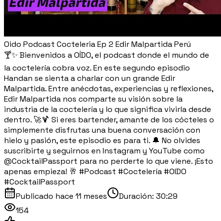
Oido Podcast Cocteleria Ep 2 Edir Malpartida Perú
🍸✨ Bienvenidos a OÍDO, el podcast donde el mundo de
la coctelería cobra voz. En este segundo episodio
Handan se sienta a charlar con un grande Edir
Malpartida. Entre anécdotas, experiencias y reflexiones,
Edir Malpartida nos comparte su visión sobre la
industria de la coctelería y lo que significa vivirla desde
dentro. 🚀🍹 Si eres bartender, amante de los cócteles o
simplemente disfrutas una buena conversación con
hielo y pasión, este episodio es para ti. 🔔 No olvides
suscribirte y seguirnos en Instagram y YouTube como
@CocktailPassport para no perderte lo que viene. ¡Esto
apenas empieza! 🥂 #Podcast #Coctelería #OIDO
#CocktailPassport
Publicado
hace 11 meses
Duración:
30:29
154