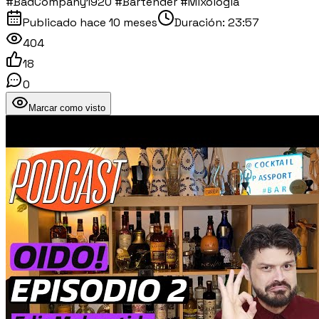
#BadCompany1920 #Bartender #Mixología
Publicado
hace 10 meses
Duración:
23:57
404
18
0
Marcar como visto