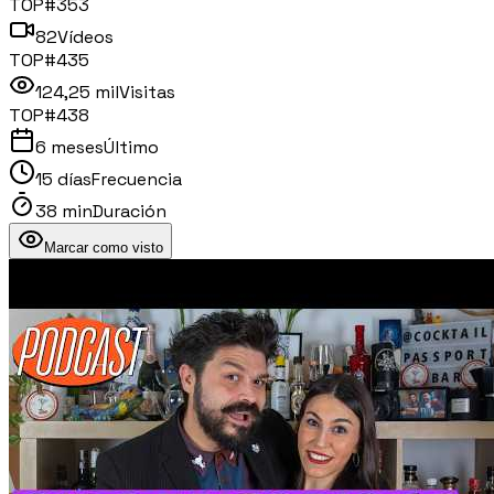
TOP#
353
82
Vídeos
TOP#
435
124,25 mil
Visitas
TOP#
438
6 meses
Último
15 días
Frecuencia
38 min
Duración
Marcar como visto