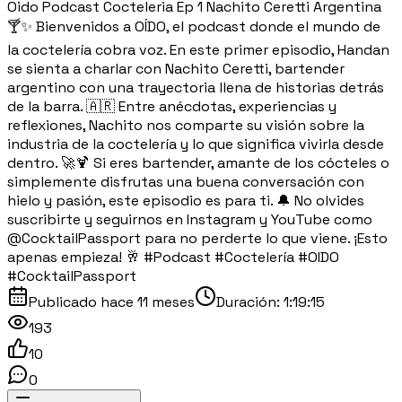
Oido Podcast Cocteleria Ep 1 Nachito Ceretti Argentina
🍸✨ Bienvenidos a OÍDO, el podcast donde el mundo de
la coctelería cobra voz. En este primer episodio, Handan
se sienta a charlar con Nachito Ceretti, bartender
argentino con una trayectoria llena de historias detrás
de la barra. 🇦🇷 Entre anécdotas, experiencias y
reflexiones, Nachito nos comparte su visión sobre la
industria de la coctelería y lo que significa vivirla desde
dentro. 🚀🍹 Si eres bartender, amante de los cócteles o
simplemente disfrutas una buena conversación con
hielo y pasión, este episodio es para ti. 🔔 No olvides
suscribirte y seguirnos en Instagram y YouTube como
@CocktailPassport para no perderte lo que viene. ¡Esto
apenas empieza! 🥂 #Podcast #Coctelería #OIDO
#CocktailPassport
Publicado
hace 11 meses
Duración:
1:19:15
193
10
0