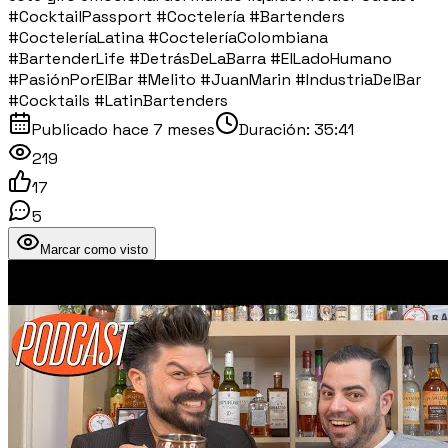
#CocktailPassport #Coctelería #Bartenders
#CocteleríaLatina #CocteleríaColombiana
#BartenderLife #DetrásDeLaBarra #ElLadoHumano
#PasiónPorElBar #Melito #JuanMarin #IndustriaDelBar
#Cocktails #LatinBartenders
Publicado
hace 7 meses
Duración:
35:41
219
17
5
Marcar como visto