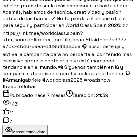
edición promete ser la más emocionante hasta ahora.
Además, hablamos de técnica, creatividad y pasión
detrás de las barras. 📌 No te pierdas el enlace oficial
para seguir y participar en World Class Spain 2026: 👉
https://linktr.ee/worldclass.spain?
utm_source=linktree_profile_share&ltsid=cb3a3237-
e7b4-4bd8-8ae3-d4198444468a 🎧 Suscríbete ya y
activa la campanita para no perderte el contenido más
exclusivo sobre la coctelería que está marcando
tendencia en el mundo. 📲 Síguenos también en IG y
comparte este episodio con tus colegas bartenders 💥
#Armanigabriele #worldclass2026 #roadshow
#roadtoDubai
Publicado
hace 7 meses
Duración:
21:39
145
11
4
Marcar como visto