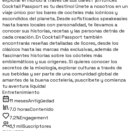
explorar el mundo a través de sus bares? ¡Entonces
Cocktail Passport es tu destino! Únete a nosotros en un
viaje único por los bares de cocteles más icónicos y
escondidos del planeta. Desde sofisticados speakeasies
hasta bares locales con personalidad, te llevamos a
conocer sus historias, recetas y las personas detrás de
cada creación. En Cocktail Passport también
encontrarás reseñas detalladas de licores, desde los
clásicos hasta las marcas más exclusivas, además de
fascinantes historias sobre los cócteles más
emblemáticos y sus orígenes. Si quieres conocer los
secretos de la mixología, explorar culturas a través de
sus bebidas y ser parte de una comunidad global de
amantes de la buena coctelería, ¡suscríbete y comienza
tu aventura líquida!
Entretenimiento
11 meses
Antigüedad
7.0 horas
Contenido
7.2%
Engagement
6,1 mil
Suscriptores