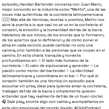
episodio, Handan Bartender conversa con Juan Marín,
mejor conocido en la industria como “Melito”, una de las
voces más auténticas de la coctelería latinoamericana
🇨🇴 Más allá de técnicas, recetas o premios, Melito nos
abre la puerta a lo que casi no se ve en la coctelería: el
corazón, la emoción y la humanidad detrás de la barra.
Hablamos de sus inicios, de los errores que lo formaron,
de los aciertos que lo definieron y de cómo poner el
alma en cada servicio puede cambiar no solo una
carrera, sino también a las personas que se cruzan en el
camino. En esta charla tranquila y honesta
profundizamos en: ✨ El lado más humano de la
coctelería ✨ El valor de equivocarse y aprender ✨ La
pasión como motor del bartender ✨ La identidad
latinoamericana y colombiana en el bar ✨ Por qué el
corazón también es una técnica Un episodio para
escuchar sin prisa, ideal para quienes aman la coctelería,
trabajan detrás de la barra o simplemente quieren
entender qué hay realmente detrás de un buen cóctel.
🎧 Dale play, sírvete algo con calma y acompáñanos en
este giro emocional del mundo líquido. #OídoPodcast