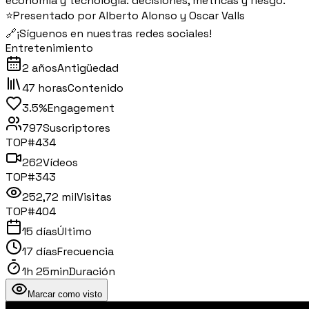
economía y tecnología: decisiones, métricas y riesgo.
⭐️Presentado por Alberto Alonso y Oscar Valls
🔗¡Síguenos en nuestras redes sociales!
Entretenimiento
2 años
Antigüedad
47 horas
Contenido
3.5%
Engagement
797
Suscriptores
TOP#
434
262
Vídeos
TOP#
343
252,72 mil
Visitas
TOP#
404
15 días
Último
17 días
Frecuencia
1h 25min
Duración
Marcar como visto