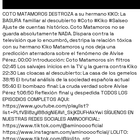
COTO MATAMOROS DESTROZA a su hermano KIKO: La
BASURA familiar al descubierto #Coto #Kiko #Salseo
Ajuste de cuentas histórico. Coto Matamoros no se
guarda absolutamente NADA. Dispara contra la
televisión que lo encumbró, destripa la relación tóxica
con su hermano Kiko Matamoros y nos deja una
predicción aterradora sobre el fenómeno de Alvise
Pérez. 00:00 Introducción: Coto Matamoros sin filtros
02:45 Los salvajes inicios en la TV y la guerra contra Kiko
22:30 Las cloacas al descubierto: La casa de los gemelos
38:15 El brutal análisis de la sociedad española actual
55:40 El bombazo final: La cruda verdad sobre Alvise
Pérez 1:06:50 Reflexión final y despedida TODOS LOS
EPISODIOS COMPLETOS AQUI:
https://www.youtube.com/playlist?
list=PLfVBi8zyI88dgNiEAVI_SkjKDUFHAkYwi SÍGUENOS EN
NUESTRAS REDES SOCIALES AMINOOFICIAL:
https://www.tiktok.com/@aminooooficial
https://www.instagram.com/aminooooficial/ LOLITO:
https://www.tiktok.com/@lolito_rdz