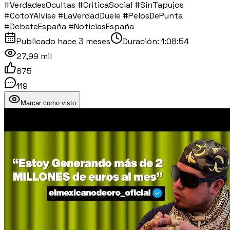
#VerdadesOcultas #CriticaSocial #SinTapujos
#CotoYAlvise #LaVerdadDuele #PelosDePunta
#DebateEspaña #NoticiasEspaña
Publicado
hace 3 meses
Duración:
1:08:54
27,99 mil
875
119
Marcar como visto