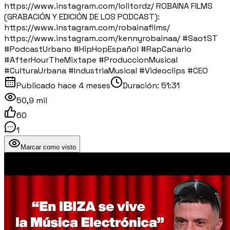
https://www.instagram.com/lolitordz/ ROBAINA FILMS
(GRABACIÓN Y EDICIÓN DE LOS PODCAST):
https://www.instagram.com/robainafilms/
https://www.instagram.com/kennyrobainaa/ #SaotST
#PodcastUrbano #HipHopEspañol #RapCanario
#AfterHourTheMixtape #ProduccionMusical
#CulturaUrbana #IndustriaMusical #Videoclips #CEO
Publicado
hace 4 meses
Duración:
51:31
50,9 mil
60
1
Marcar como visto