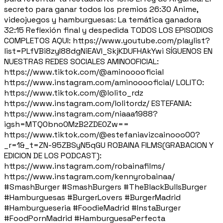
secreto para ganar todos los premios 26:30 Anime,
videojuegos y hamburguesas: La temática ganadora
32:15 Reflexión final y despedida TODOS LOS EPISODIOS
COMPLETOS AQUI: https://www.youtube.com/playlist?
list=PLfVBi8zyI88dgNiEAVI_SkjKDUFHAkYwi SÍGUENOS EN
NUESTRAS REDES SOCIALES AMINOOFICIAL:
https://www.tiktok.com/@aminooooficial
https://www.instagram.com/aminooooficial/ LOLITO:
https://www.tiktok.com/@lolito_rdz
https://www.instagram.com/lolitordz/ ESTEFANIA:
https://www.instagram.com/niaaa1988?
igsh=MTQ0bno0MzB2ZDE0Zw==
https://www.tiktok.com/@estefaniavizcainooo00?
_r=1&_t=ZN-95ZBSyN5qGU ROBAINA FILMS(GRABACION Y
EDICION DE LOS PODCAST):
https://www.instagram.com/robainafilms/
https://www.instagram.com/kennyrobainaa/
#SmashBurger #SmashBurgers #TheBlackBullsBurger
#Hamburguesas #BurgerLovers #BurgerMadrid
#Hamburgueseria #FoodieMadrid #InstaBurger
#FoodPornMadrid #HamburguesaPerfecta