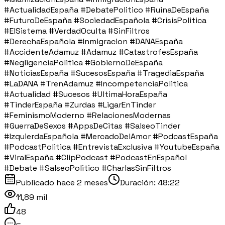
#ActualidadEspaña #DebatePolitico #RuinaDeEspaña
#FuturoDeEspaña #SociedadEspañola #CrisisPolitica
#ElSistema #VerdadOculta #SinFiltros
#DerechaEspañola #Inmigracion #DANAEspaña
#AccidenteAdamuz #Adamuz #CatastrofesEspaña
#NegligenciaPolitica #GobiernoDeEspaña
#NoticiasEspaña #SucesosEspaña #TragediaEspaña
#LaDANA #TrenAdamuz #IncompetenciaPolitica
#Actualidad #Sucesos #UltimaHoraEspaña
#TinderEspaña #Zurdas #LigarEnTinder
#FeminismoModerno #RelacionesModernas
#GuerraDeSexos #AppsDeCitas #SalseoTinder
#IzquierdaEspañola #MercadoDelAmor #PodcastEspaña
#PodcastPolitica #EntrevistaExclusiva #YoutubeEspaña
#ViralEspaña #ClipPodcast #PodcastEnEspañol
#Debate #SalseoPolitico #CharlasSinFiltros
Publicado
hace 2 meses
Duración:
48:22
11,89 mil
48