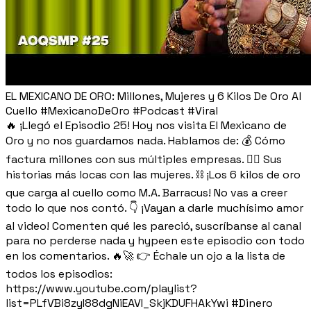
EL MEXICANO DE ORO: Millones, Mujeres y 6 Kilos De Oro Al
Cuello #MexicanoDeOro #Podcast #Viral
🔥 ¡Llegó el Episodio 25! Hoy nos visita El Mexicano de
Oro y no nos guardamos nada. Hablamos de: 💰 Cómo
factura millones con sus múltiples empresas. 👯‍♀️ Sus
historias más locas con las mujeres. ⛓️ ¡Los 6 kilos de oro
que carga al cuello como M.A. Barracus! No vas a creer
todo lo que nos contó. 👇 ¡Vayan a darle muchísimo amor
al video! Comenten qué les pareció, suscríbanse al canal
para no perderse nada y hypeen este episodio con todo
en los comentarios. 🔥🚀 👉 Échale un ojo a la lista de
todos los episodios:
https://www.youtube.com/playlist?
list=PLfVBi8zyI88dgNiEAVI_SkjKDUFHAkYwi #Dinero