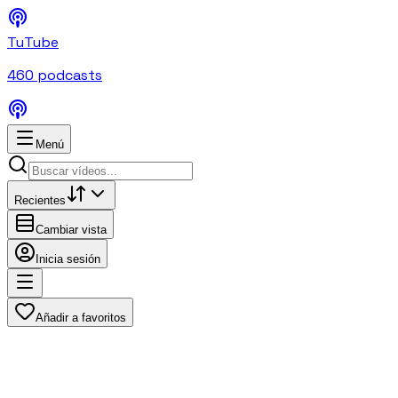
TuTube
460
podcasts
Menú
Recientes
Cambiar vista
Inicia sesión
Añadir a favoritos