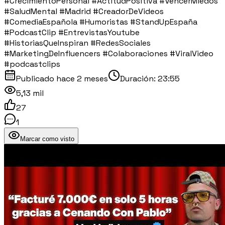
#CrecimientoPersonal #ActitudPositiva #VencerMiedos
#SaludMental #Madrid #CreadorDeVideos
#ComediaEspañola #Humoristas #StandUpEspaña
#PodcastClip #EntrevistasYoutube
#HistoriasQueInspiran #RedesSociales
#MarketingDeInfluencers #Colaboraciones #ViralVideo
#podcastclips
Publicado
hace 2 meses
Duración:
23:55
5,13 mil
27
1
Marcar como visto