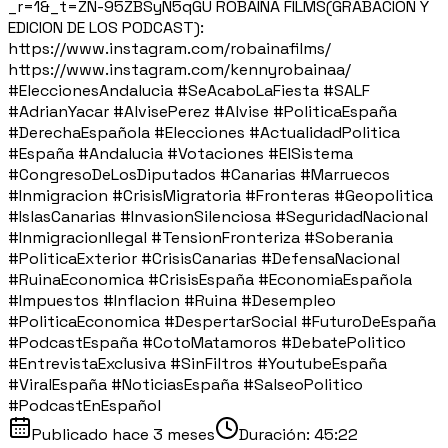
_r=1&_t=ZN-95ZBSyN5qGU ROBAINA FILMS(GRABACION Y
EDICION DE LOS PODCAST):
https://www.instagram.com/robainafilms/
https://www.instagram.com/kennyrobainaa/
#EleccionesAndalucia #SeAcaboLaFiesta #SALF
#AdrianYacar #AlvisePerez #Alvise #PoliticaEspaña
#DerechaEspañola #Elecciones #ActualidadPolitica
#España #Andalucia #Votaciones #ElSistema
#CongresoDeLosDiputados #Canarias #Marruecos
#Inmigracion #CrisisMigratoria #Fronteras #Geopolitica
#IslasCanarias #InvasionSilenciosa #SeguridadNacional
#InmigracionIlegal #TensionFronteriza #Soberania
#PoliticaExterior #CrisisCanarias #DefensaNacional
#RuinaEconomica #CrisisEspaña #EconomiaEspañola
#Impuestos #Inflacion #Ruina #Desempleo
#PoliticaEconomica #DespertarSocial #FuturoDeEspaña
#PodcastEspaña #CotoMatamoros #DebatePolitico
#EntrevistaExclusiva #SinFiltros #YoutubeEspaña
#ViralEspaña #NoticiasEspaña #SalseoPolitico
#PodcastEnEspañol
Publicado
hace 3 meses
Duración:
45:22