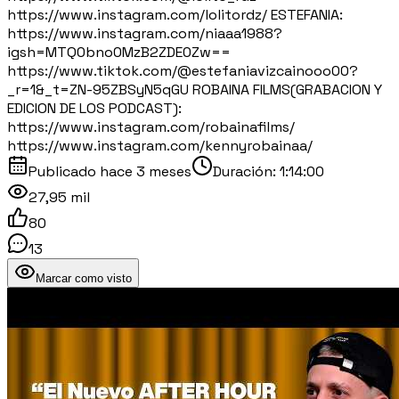
https://www.instagram.com/lolitordz/ ESTEFANIA:
https://www.instagram.com/niaaa1988?
igsh=MTQ0bno0MzB2ZDE0Zw==
https://www.tiktok.com/@estefaniavizcainooo00?
_r=1&_t=ZN-95ZBSyN5qGU ROBAINA FILMS(GRABACION Y
EDICION DE LOS PODCAST):
https://www.instagram.com/robainafilms/
https://www.instagram.com/kennyrobainaa/
Publicado
hace 3 meses
Duración:
1:14:00
27,95 mil
80
13
Marcar como visto