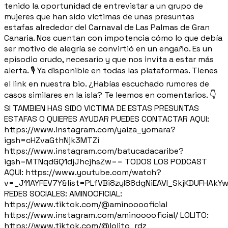
tenido la oportunidad de entrevistar a un grupo de
mujeres que han sido víctimas de unas presuntas
estafas alrededor del Carnaval de Las Palmas de Gran
Canaria. Nos cuentan con impotencia cómo lo que debía
ser motivo de alegría se convirtió en un engaño. Es un
episodio crudo, necesario y que nos invita a estar más
alerta. 🎙️ Ya disponible en todas las plataformas. Tienes
el link en nuestra bio. ¿Habías escuchado rumores de
casos similares en la isla? Te leemos en comentarios. 👇
SI TAMBIEN HAS SIDO VICTIMA DE ESTAS PRESUNTAS
ESTAFAS O QUIERES AYUDAR PUEDES CONTACTAR AQUI:
https://www.instagram.com/yaiza_yomara?
igsh=cHZvaGthNjk3MTZi
https://www.instagram.com/batucadacaribe?
igsh=MTNqdGQ1djJhcjhsZw== TODOS LOS PODCAST
AQUI: https://www.youtube.com/watch?
v=_J11AYFEV7Y&list=PLfVBi8zyI88dgNiEAVI_SkjKDUFHAkY
REDES SOCIALES: AMINOOFICIAL:
https://www.tiktok.com/@aminooooficial
https://www.instagram.com/aminooooficial/ LOLITO:
https://www.tiktok.com/@lolito_rdz