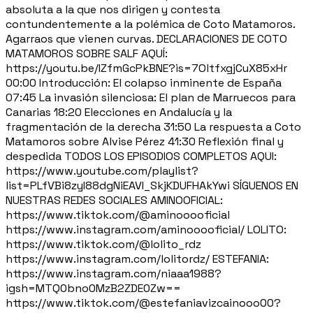
absoluta a la que nos dirigen y contesta
contundentemente a la polémica de Coto Matamoros.
Agarraos que vienen curvas. DECLARACIONES DE COTO
MATAMOROS SOBRE SALF AQUÍ:
https://youtu.be/IZfmGcPkBNE?is=7OltfxgjCuX85xHr
00:00 Introducción: El colapso inminente de España
07:45 La invasión silenciosa: El plan de Marruecos para
Canarias 18:20 Elecciones en Andalucía y la
fragmentación de la derecha 31:50 La respuesta a Coto
Matamoros sobre Alvise Pérez 41:30 Reflexión final y
despedida TODOS LOS EPISODIOS COMPLETOS AQUI:
https://www.youtube.com/playlist?
list=PLfVBi8zyI88dgNiEAVI_SkjKDUFHAkYwi SÍGUENOS EN
NUESTRAS REDES SOCIALES AMINOOFICIAL:
https://www.tiktok.com/@aminooooficial
https://www.instagram.com/aminooooficial/ LOLITO:
https://www.tiktok.com/@lolito_rdz
https://www.instagram.com/lolitordz/ ESTEFANIA:
https://www.instagram.com/niaaa1988?
igsh=MTQ0bno0MzB2ZDE0Zw==
https://www.tiktok.com/@estefaniavizcainooo00?