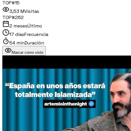
TOP#
15
3,53 M
Visitas
TOP#
262
2 meses
Último
17 días
Frecuencia
54 min
Duración
Marcar como visto