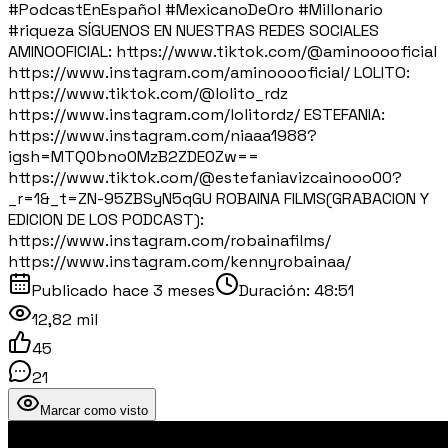
#PodcastEnEspañol #MexicanoDeOro #Millonario
#riqueza SÍGUENOS EN NUESTRAS REDES SOCIALES
AMINOOFICIAL: https://www.tiktok.com/@aminooooficial
https://www.instagram.com/aminooooficial/ LOLITO:
https://www.tiktok.com/@lolito_rdz
https://www.instagram.com/lolitordz/ ESTEFANIA:
https://www.instagram.com/niaaa1988?
igsh=MTQ0bno0MzB2ZDE0Zw==
https://www.tiktok.com/@estefaniavizcainooo00?
_r=1&_t=ZN-95ZBSyN5qGU ROBAINA FILMS(GRABACION Y
EDICION DE LOS PODCAST):
https://www.instagram.com/robainafilms/
https://www.instagram.com/kennyrobainaa/
Publicado
hace 3 meses
Duración:
48:51
12,82 mil
45
21
Marcar como visto