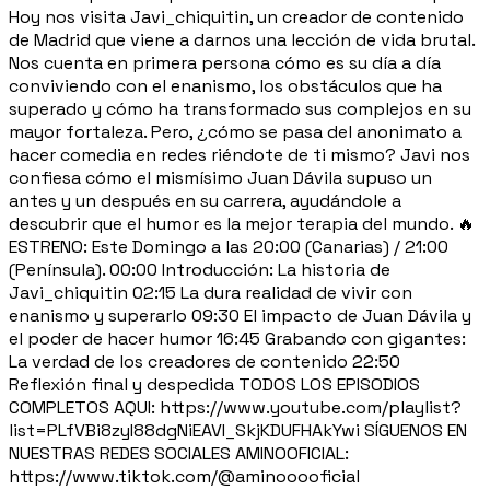
Hoy nos visita Javi_chiquitin, un creador de contenido
de Madrid que viene a darnos una lección de vida brutal.
Nos cuenta en primera persona cómo es su día a día
conviviendo con el enanismo, los obstáculos que ha
superado y cómo ha transformado sus complejos en su
mayor fortaleza. Pero, ¿cómo se pasa del anonimato a
hacer comedia en redes riéndote de ti mismo? Javi nos
confiesa cómo el mismísimo Juan Dávila supuso un
antes y un después en su carrera, ayudándole a
descubrir que el humor es la mejor terapia del mundo. 🔥
ESTRENO: Este Domingo a las 20:00 (Canarias) / 21:00
(Península). 00:00 Introducción: La historia de
Javi_chiquitin 02:15 La dura realidad de vivir con
enanismo y superarlo 09:30 El impacto de Juan Dávila y
el poder de hacer humor 16:45 Grabando con gigantes:
La verdad de los creadores de contenido 22:50
Reflexión final y despedida TODOS LOS EPISODIOS
COMPLETOS AQUI: https://www.youtube.com/playlist?
list=PLfVBi8zyI88dgNiEAVI_SkjKDUFHAkYwi SÍGUENOS EN
NUESTRAS REDES SOCIALES AMINOOFICIAL:
https://www.tiktok.com/@aminooooficial