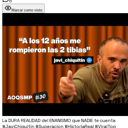
5
Marcar como visto
La DURA REALIDAD del ENANISMO que NADIE te cuenta
#JaviChiquitin #Superacion #HistoriaReal #ViralTop