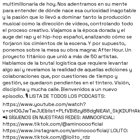
multimillonaria de hoy. Nos adentramos en su mente
para entender de dónde nace esa curiosidad inagotable
y la pasión que lo llevó a dominar tanto la producción
musical como la dirección de vídeos, controlando todo
el proceso creativo. Viajamos a la época dorada y el
auge del rap y el hip-hop español, analizando cómo se
forjaron los cimientos de la escena. Y por supuesto,
ponemos sobre la mesa su obra magna: After Hour. Un
proyecto titánico que unió a más de 50 artistas.
Hablamos de la brutal logística que requiere levantar
algo así y revelamos la realidad de aquellas ediciones y
colaboraciones que, por cuestiones de tiempo y
gestión, se quedaron pendientes en el tintero. Visión,
disciplina y mucha calle. Bienvenidos a un nuevo
episodio. 🎙️ LISTA DE TODOS LOS PODCASTS:
https://www.youtube.com/watch?
v=oHOGJwTwJUE&list=PLfVBi8zyI88dgNiEAVI_SkjKDUFHA
📲 SÍGUENOS EN NUESTRAS REDES: AMINOOFICIAL:
https://www.tiktok.com/@aminooooficial
https://www.instagram.com/aminooooficial/ LOLITO:
https://www.tiktok.com/@lolito_rdz