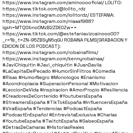
https://www.instagram.com/aminooooficial/ LOLITO:
https://www.tiktok.com/@lolito_rdz
https://www.instagram.com/lolitordz/ ESTEFANIA:
https://www.instagram.com/niaaa1988?
igsh=MTQ0bno0MzB2ZDE0Zw==
https://www.tiktok.com/@estefaniavizcainooo00?
_r=1&_t=ZN-95ZBSyN5qGU ROBAINA FILMS(GRABACION Y
EDICION DE LOS PODCAST):
https://www.instagram.com/robainafilms/
https://www.instagram.com/kennyrobainaa/
#JaviChiquitin #Javi_chiquitin #JuanDavila
#LaCapitalDelPecado #HumorSinFiltros #Comedia
#Risas #HumorNegro #Monologos #Enanismo
#Acondroplasia #SuperacionPersonal #Motivacion
#LeccionDeVida #Inspiracion #AmorPropio #Resiliencia
#CreadoresDeContenido #YoutubersEspaña
#StreamersEspaña #TikTokEspaña #InfluencersEspaña
#ViralEspaña #Tendencias #PodcastEspaña
#PodcastEnEspañol #EntrevistaExclusiva #Charlas
#YoutubeEspaña #TwitchEspaña #SalseoEspaña
#DetrasDeCamaras #HistoriasReales