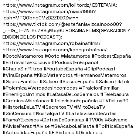
https://www.instagram.com/lolitordz/ ESTEFANIA:
https://www.instagram.com/niaaa1988?
igsh=MTQ0bno0MzB2ZDE0Zw==
https://www.tiktok.com/@estefaniavizcainooo00?
_r=1&_t=ZN-95ZBSyN5qGU ROBAINA FILMS(GRABACION Y
EDICION DE LOS PODCAST):
https://www.instagram.com/robainafilms/
https://www.instagram.com/kennyrobainaa/
#CotoMatamoros #Coto #Matamoros #PodcastEspaña
#EntrevistaExclusiva #PodcastEnEspañol
#CharlaSinFiltros #YoutubeEspaña #ClipPodcast
#ViralEspaña #KikoMatamoros #HermanosMatamoros
#GuerraFamiliar #Salseo #SalseoEspaña #SalseoTiktok
#Polemica #VerdadesIncomodas #TraicionFamiliar
#EnemigosIntimos #LaCasaDeLosGemelos #Telebasura
#CronicasMarcianas #TelevisionEspañola #TVDeLos90
#HistoriaDeLaTV #SecretosTV #MitoDeLaTV
#SinCensura #NostalgiaTV #LaTelevisionDeAntes
#FamaYExcesos #DetrasDeCamaras #TV90s #Salvame
#AlvisePerez #Alvise #SeAcaboLaFiesta #PoliticaEspaña
#ActualidadEspaña #ElSistema #Disidencia