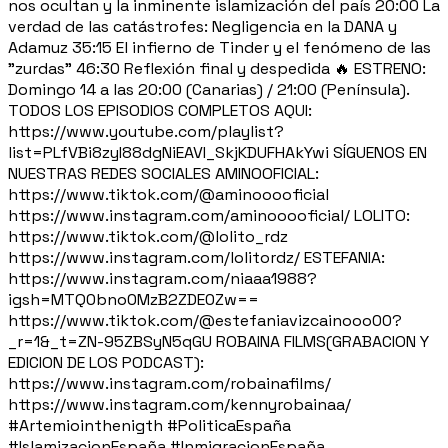
nos ocultan y la inminente islamización del país 20:00 La
verdad de las catástrofes: Negligencia en la DANA y
Adamuz 35:15 El infierno de Tinder y el fenómeno de las
"zurdas" 46:30 Reflexión final y despedida 🔥 ESTRENO:
Domingo 14 a las 20:00 (Canarias) / 21:00 (Península).
TODOS LOS EPISODIOS COMPLETOS AQUI:
https://www.youtube.com/playlist?
list=PLfVBi8zyI88dgNiEAVI_SkjKDUFHAkYwi SÍGUENOS EN
NUESTRAS REDES SOCIALES AMINOOFICIAL:
https://www.tiktok.com/@aminooooficial
https://www.instagram.com/aminooooficial/ LOLITO:
https://www.tiktok.com/@lolito_rdz
https://www.instagram.com/lolitordz/ ESTEFANIA:
https://www.instagram.com/niaaa1988?
igsh=MTQ0bno0MzB2ZDE0Zw==
https://www.tiktok.com/@estefaniavizcainooo00?
_r=1&_t=ZN-95ZBSyN5qGU ROBAINA FILMS(GRABACION Y
EDICION DE LOS PODCAST):
https://www.instagram.com/robainafilms/
https://www.instagram.com/kennyrobainaa/
#Artemiointhenigth #PoliticaEspaña
#IslamizacionEspaña #InmigracionEspaña