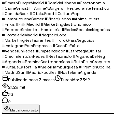
#SmashBurgerMadrid #ComidaUrbana #Gastronomia
#CarneVersatil #AnimeYBurgers #RestauranteTematico
#ComidaGeek #OtakuFood #CulturaPop
#HamburguesaGamer #Videojuegos #AnimeLovers
#Frikis #FrikiMadrid #MarketingGastronomico
#Emprendimiento #Hosteleria #RedesSocialesNegocios
#HosteleriaMadrid #NegocioLocal
#MarketingRestaurantes #TikTokParaNegocios
#InstagramParaEmpresas #CasoDeExito
#VenderEnRedes #Emprendedor #EstrategiaDigital
#CrecimientoEnRedes #Restauracio #ArgandaDelRey
#Arganda #PremiosGastronomicos #RutaDeLaCroqueta
#RutaDeLaTortilla #MejorHamburguesa #PremiosCocina
#MadridSur #MadridFoodies #HosteleriaArganda
Publicado
hace 3 meses
Duración:
33:12
21,29 mil
23
2
Marcar como visto