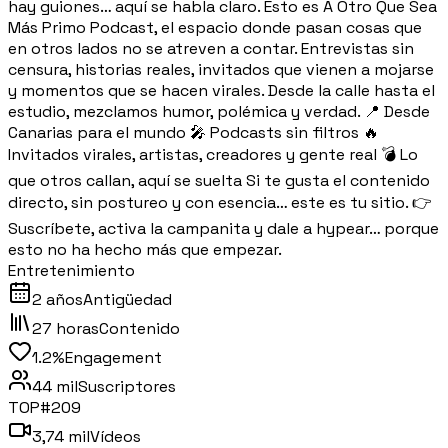
hay guiones… aquí se habla claro. Esto es A Otro Que Sea
Más Primo Podcast, el espacio donde pasan cosas que
en otros lados no se atreven a contar. Entrevistas sin
censura, historias reales, invitados que vienen a mojarse
y momentos que se hacen virales. Desde la calle hasta el
estudio, mezclamos humor, polémica y verdad. 📍 Desde
Canarias para el mundo 🎤 Podcasts sin filtros 🔥
Invitados virales, artistas, creadores y gente real 💣 Lo
que otros callan, aquí se suelta Si te gusta el contenido
directo, sin postureo y con esencia… este es tu sitio. 👉
Suscríbete, activa la campanita y dale a hypear… porque
esto no ha hecho más que empezar.
Entretenimiento
2 años
Antigüedad
27 horas
Contenido
1.2%
Engagement
44 mil
Suscriptores
TOP#
209
3,74 mil
Vídeos