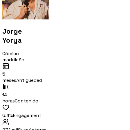
Jorge
Yorya
Cómico
madrileño.
5
meses
Antigüedad
14
horas
Contenido
6.4%
Engagement
27,1 mil
Suscriptores