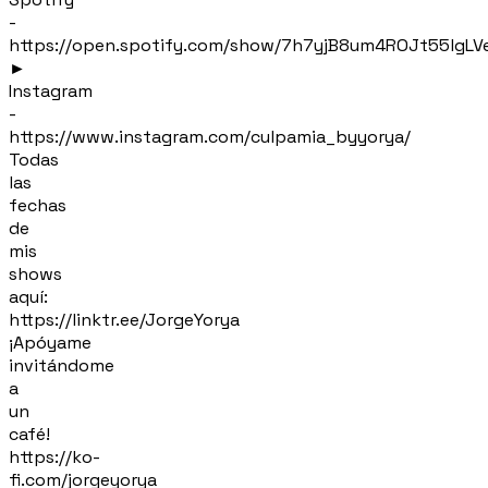
-
https://open.spotify.com/show/7h7yjB8um4ROJt55lgLV
►
Instagram
-
https://www.instagram.com/culpamia_byyorya/
Todas
las
fechas
de
mis
shows
aquí:
https://linktr.ee/JorgeYorya
¡Apóyame
invitándome
a
un
café!
https://ko-
fi.com/jorgeyorya