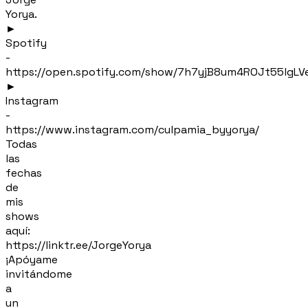
Yorya.
►
Spotify
-
https://open.spotify.com/show/7h7yjB8um4ROJt55lgLV
►
Instagram
-
https://www.instagram.com/culpamia_byyorya/
Todas
las
fechas
de
mis
shows
aquí:
https://linktr.ee/JorgeYorya
¡Apóyame
invitándome
a
un