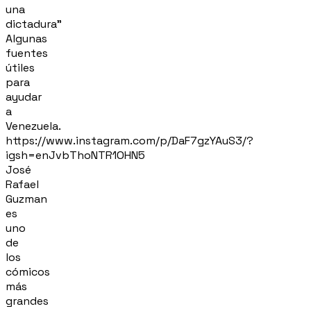
una
dictadura"
Algunas
fuentes
útiles
para
ayudar
a
Venezuela.
https://www.instagram.com/p/DaF7gzYAuS3/?
igsh=enJvbThoNTR1OHN5
José
Rafael
Guzman
es
uno
de
los
cómicos
más
grandes