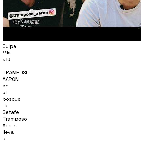
Culpa
Mía
x13
|
TRAMPOSO
AARON
en
el
bosque
de
Getafe
Tramposo
Aaron
lleva
a