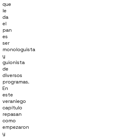
que
le
da
el
pan
es
ser
monologuista
y
guionista
de
diversos
programas.
En
este
veraniego
capítulo
repasan
como
empezaron
y