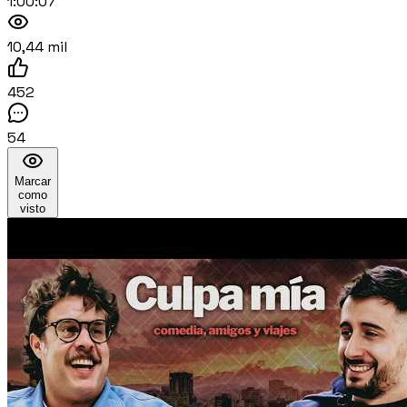
1:00:07
10,44 mil
452
54
Marcar
como
visto