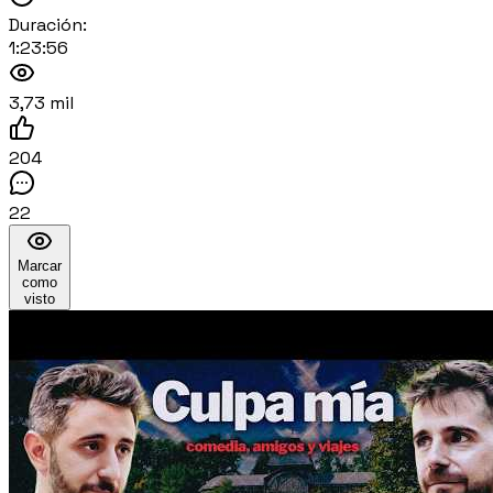
Duración:
1:23:56
3,73 mil
204
22
Marcar
como
visto