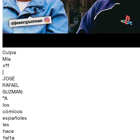
Culpa
Mía
x11
|
JOSÉ
RAFAEL
GUZMAN:
"A
los
cómicos
españoles
les
hace
falta