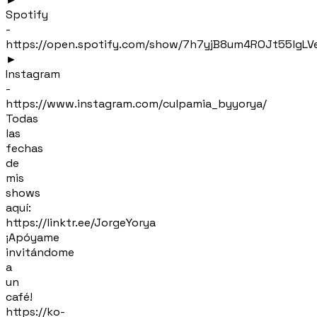
Spotify
-
https://open.spotify.com/show/7h7yjB8um4ROJt55lgLV
►
Instagram
-
https://www.instagram.com/culpamia_byyorya/
Todas
las
fechas
de
mis
shows
aquí:
https://linktr.ee/JorgeYorya
¡Apóyame
invitándome
a
un
café!
https://ko-