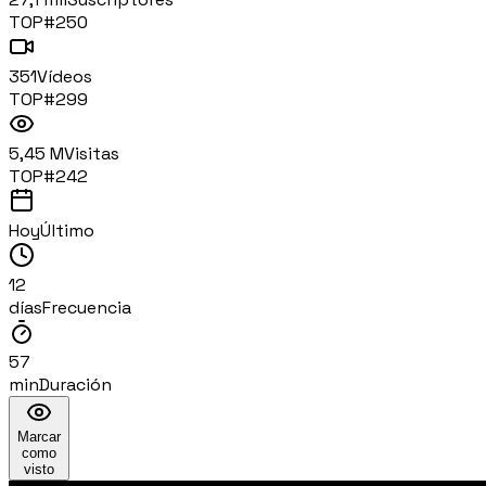
TOP#
250
351
Vídeos
TOP#
299
5,45 M
Visitas
TOP#
242
Hoy
Último
12
días
Frecuencia
57
min
Duración
Marcar
como
visto