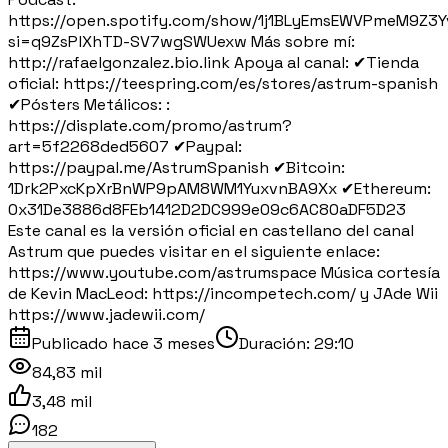
https://open.spotify.com/show/1j1BLyEmsEWVPmeM9Z3Y
si=q9ZsPlXhTD-SV7wgSWUexw Más sobre mí:
http://rafaelgonzalez.bio.link Apoya al canal: ✔Tienda
oficial: https://teespring.com/es/stores/astrum-spanish
✔Pósters Metálicos: :
https://displate.com/promo/astrum?
art=5f2268ded5607 ✔Paypal:
https://paypal.me/AstrumSpanish ✔Bitcoin:
1Drk2PxcKpXrBnWP9pAM8WM1YuxvnBA9Xx ✔Ethereum:
0x31De3886d8FEb1412D2DC999e09c6AC80aDF5D23
Este canal es la versión oficial en castellano del canal
Astrum que puedes visitar en el siguiente enlace:
https://www.youtube.com/astrumspace Música cortesía
de Kevin MacLeod: https://incompetech.com/ y JAde Wii
https://www.jadewii.com/
Publicado
hace 3 meses
Duración:
29:10
84,83 mil
3,48 mil
182