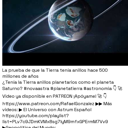
La prueba de que la Tierra tenía anillos hace 500
millones de años
¿Tenía la Tierra anillos planetarios como el planeta
Saturno? #novaastra #planetatierra #astronomia 👇 🚀
Video ya disponible en PATREON ¡Apóyame! 🚀 👇
https://www.patreon.com/RafaelGonzalez ▶▶ Más
videos: ▶ El Universo con Astrum Español
https://youtube.com/playlist?
list=PLv7c9JDmKVMx8sg7lyM9mfxGPErmM7Vv9
▶Geopolítica del Mundo: