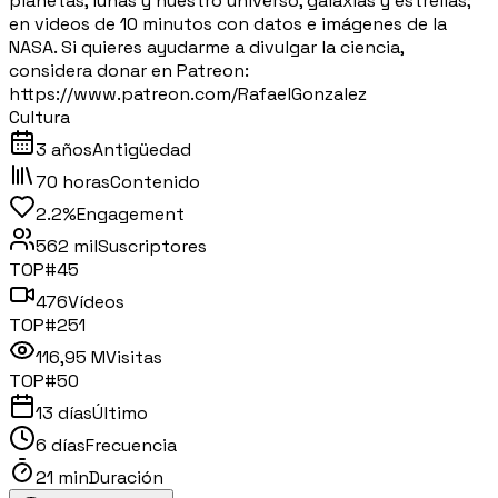
planetas, lunas y nuestro universo, galaxias y estrellas;
en videos de 10 minutos con datos e imágenes de la
NASA. Si quieres ayudarme a divulgar la ciencia,
considera donar en Patreon:
https://www.patreon.com/RafaelGonzalez
Cultura
3 años
Antigüedad
70 horas
Contenido
2.2%
Engagement
562 mil
Suscriptores
TOP#
45
476
Vídeos
TOP#
251
116,95 M
Visitas
TOP#
50
13 días
Último
6 días
Frecuencia
21 min
Duración