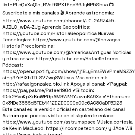
list=PLeQxXaQio_RVef6iPXtBgeB6JyNP5Sbua 📺
Suscríbete a mis canales 🎬 Aprende astronomía:
https://www.youtube.com/channel/UC-2A6Z4k5-
AJBLO_wDA-ZUg Aprende Geopolítica:
https://youtube.com/HistoriaGeopolitica Nuevas
Tecnologías: https://www.youtube.com/@novagea
Historia Precolombina:
https://www.youtube.com/@AméricasAntiguas Noticias
y otras cosas: https://youtube.com/Rafaelinforma
Pódcast:
https://open.spotify.com/show/1j1BLyEmsEWVPmeM9Z3Y
si=q9ZsPlXhTD-SV7wgSWUexw Más sobre mí:
http://rafaelgonzalez.bio.link Apoya al canal: ✔Paypal:
https://paypal.me/Rafael1984 ✔Bitcoin:
1Drk2PxcKpXrBnWP9pAM8WM1YuxvnBA9Xx ✔Ethereum:
0x31De3886d8FEb1412D2DC999e09c6AC80aDF5D23
Este canal es la versión oficial en castellano del canal
Astrum que puedes visitar en el siguiente enlace:
https://www.youtube.com/astrumspace Música cortesía
de Kevin MacLeod: https://incompetech.com/ y JAde Wii
https://www.jadewii.com/