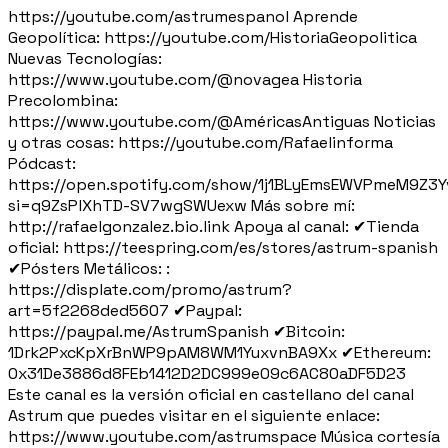
https://youtube.com/astrumespanol Aprende
Geopolítica: https://youtube.com/HistoriaGeopolitica
Nuevas Tecnologías:
https://www.youtube.com/@novagea Historia
Precolombina:
https://www.youtube.com/@AméricasAntiguas Noticias
y otras cosas: https://youtube.com/Rafaelinforma
Pódcast:
https://open.spotify.com/show/1j1BLyEmsEWVPmeM9Z3Y
si=q9ZsPlXhTD-SV7wgSWUexw Más sobre mí:
http://rafaelgonzalez.bio.link Apoya al canal: ✔Tienda
oficial: https://teespring.com/es/stores/astrum-spanish
✔Pósters Metálicos: :
https://displate.com/promo/astrum?
art=5f2268ded5607 ✔Paypal:
https://paypal.me/AstrumSpanish ✔Bitcoin:
1Drk2PxcKpXrBnWP9pAM8WM1YuxvnBA9Xx ✔Ethereum:
0x31De3886d8FEb1412D2DC999e09c6AC80aDF5D23
Este canal es la versión oficial en castellano del canal
Astrum que puedes visitar en el siguiente enlace:
https://www.youtube.com/astrumspace Música cortesía