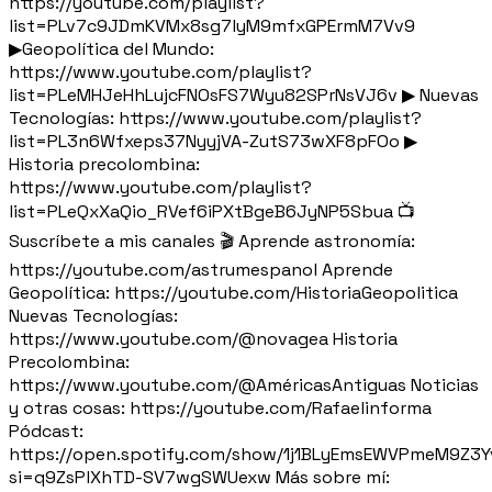
https://youtube.com/playlist?
list=PLv7c9JDmKVMx8sg7lyM9mfxGPErmM7Vv9
▶Geopolítica del Mundo:
https://www.youtube.com/playlist?
list=PLeMHJeHhLujcFNOsFS7Wyu82SPrNsVJ6v ▶ Nuevas
Tecnologías: https://www.youtube.com/playlist?
list=PL3n6Wfxeps37NyyjVA-ZutS73wXF8pFOo ▶
Historia precolombina:
https://www.youtube.com/playlist?
list=PLeQxXaQio_RVef6iPXtBgeB6JyNP5Sbua 📺
Suscríbete a mis canales 🎬 Aprende astronomía:
https://youtube.com/astrumespanol Aprende
Geopolítica: https://youtube.com/HistoriaGeopolitica
Nuevas Tecnologías:
https://www.youtube.com/@novagea Historia
Precolombina:
https://www.youtube.com/@AméricasAntiguas Noticias
y otras cosas: https://youtube.com/Rafaelinforma
Pódcast:
https://open.spotify.com/show/1j1BLyEmsEWVPmeM9Z3Y
si=q9ZsPlXhTD-SV7wgSWUexw Más sobre mí: