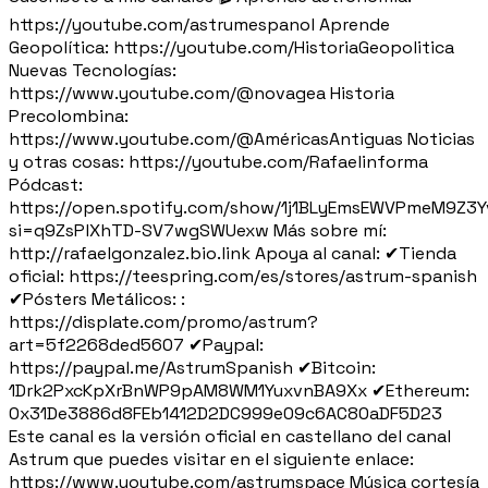
https://youtube.com/astrumespanol Aprende
Geopolítica: https://youtube.com/HistoriaGeopolitica
Nuevas Tecnologías:
https://www.youtube.com/@novagea Historia
Precolombina:
https://www.youtube.com/@AméricasAntiguas Noticias
y otras cosas: https://youtube.com/Rafaelinforma
Pódcast:
https://open.spotify.com/show/1j1BLyEmsEWVPmeM9Z3Y
si=q9ZsPlXhTD-SV7wgSWUexw Más sobre mí:
http://rafaelgonzalez.bio.link Apoya al canal: ✔Tienda
oficial: https://teespring.com/es/stores/astrum-spanish
✔Pósters Metálicos: :
https://displate.com/promo/astrum?
art=5f2268ded5607 ✔Paypal:
https://paypal.me/AstrumSpanish ✔Bitcoin:
1Drk2PxcKpXrBnWP9pAM8WM1YuxvnBA9Xx ✔Ethereum:
0x31De3886d8FEb1412D2DC999e09c6AC80aDF5D23
Este canal es la versión oficial en castellano del canal
Astrum que puedes visitar en el siguiente enlace:
https://www.youtube.com/astrumspace Música cortesía