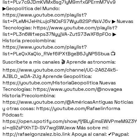
list=PLv7c9JDmKVMx8sg7lyM9mfxGPErmM7Vv9
▶Geopolítica del Mundo:
https://www.youtube.com/playlist?
list=PLeMHJeHhLujcFNOsFS7Wyu82SPrNsVJ6v ▶ Nuevas
Tecnologías: https://www.youtube.com/playlist?
list=PL3n6Wfxeps37NyyjVA-ZutS73wXF8pFOo ▶
Historia precolombina:
https://www.youtube.com/playlist?
list=PLeQxXaQio_RVef6iPXtBgeB6JyNP5Sbua 📺
Suscríbete a mis canales 🎬 Aprende astronomía:
https://www.youtube.com/channel/UC-2A6Z4k5-
AJBLO_wDA-ZUg Aprende Geopolítica:
https://youtube.com/HistoriaGeopolitica Nuevas
Tecnologías: https://www.youtube.com/@novagea
Historia Precolombina:
https://www.youtube.com/@AméricasAntiguas Noticias
y otras cosas: https://youtube.com/Rafaelinforma
Pódcast:
https://open.spotify.com/show/1j1BLyEmsEWVPmeM9Z3Y
si=q9ZsPlXhTD-SV7wgSWUexw Más sobre mí:
http://rafaelgonzalez.bio.link Apoya al canal: ✔Paypal: