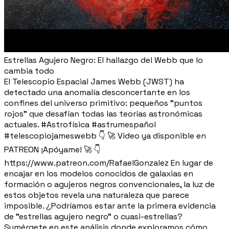
Estrellas Agujero Negro: El hallazgo del Webb que lo
cambia todo
El Telescopio Espacial James Webb (JWST) ha
detectado una anomalía desconcertante en los
confines del universo primitivo: pequeños "puntos
rojos" que desafían todas las teorías astronómicas
actuales. #Astrofísica #astrumespañol
#telescopiojameswebb 👇 🚀 Video ya disponible en
PATREON ¡Apóyame! 🚀 👇
https://www.patreon.com/RafaelGonzalez En lugar de
encajar en los modelos conocidos de galaxias en
formación o agujeros negros convencionales, la luz de
estos objetos revela una naturaleza que parece
imposible. ¿Podríamos estar ante la primera evidencia
de "estrellas agujero negro" o cuasi-estrellas?
Sumérgete en este análisis donde exploramos cómo