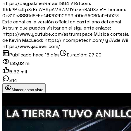
https://paypal.me/Rafael1984 ✔Bitcoin:
1Drk2PxcKpXrBnWP9pAM8WM1YuxvnBA9Xx ✔Ethereum:
0x31De3886d8FEb1412D2DC999e09c6AC80aDF5D23
Este canal es la versión oficial en castellano del canal
Astrum que puedes visitar en el siguiente enlace:
https://www.youtube.com/astrumspace Música cortesía
de Kevin MacLeod: https://incompetech.com/ y JAde Wii
https://www.jadewii.com/
Publicado
hace 16 días
Duración:
27:20
135,82 mil
5,32 mil
214
Marcar como visto