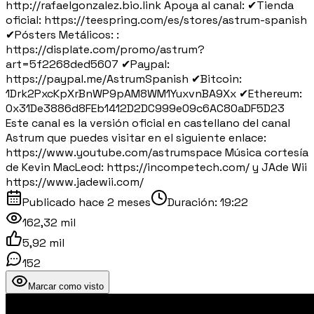
http://rafaelgonzalez.bio.link Apoya al canal: ✔Tienda
oficial: https://teespring.com/es/stores/astrum-spanish
✔Pósters Metálicos: :
https://displate.com/promo/astrum?
art=5f2268ded5607 ✔Paypal:
https://paypal.me/AstrumSpanish ✔Bitcoin:
1Drk2PxcKpXrBnWP9pAM8WM1YuxvnBA9Xx ✔Ethereum:
0x31De3886d8FEb1412D2DC999e09c6AC80aDF5D23
Este canal es la versión oficial en castellano del canal
Astrum que puedes visitar en el siguiente enlace:
https://www.youtube.com/astrumspace Música cortesía
de Kevin MacLeod: https://incompetech.com/ y JAde Wii
https://www.jadewii.com/
Publicado
hace 2 meses
Duración:
19:22
162,32 mil
5,92 mil
152
Marcar como visto