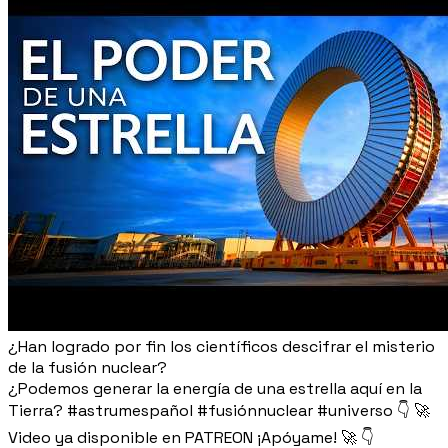
¿Han logrado por fin los científicos descifrar el misterio
de la fusión nuclear?
¿Podemos generar la energía de una estrella aquí en la
Tierra? #astrumespañol #fusiónnuclear #universo 👇 🚀
Video ya disponible en PATREON ¡Apóyame! 🚀 👇