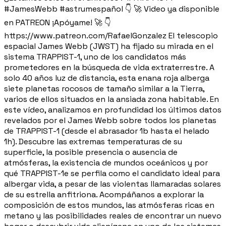
#JamesWebb #astrumespañol 👇 🚀 Video ya disponible
en PATREON ¡Apóyame! 🚀 👇
https://www.patreon.com/RafaelGonzalez El telescopio
espacial James Webb (JWST) ha fijado su mirada en el
sistema TRAPPIST-1, uno de los candidatos más
prometedores en la búsqueda de vida extraterrestre. A
solo 40 años luz de distancia, esta enana roja alberga
siete planetas rocosos de tamaño similar a la Tierra,
varios de ellos situados en la ansiada zona habitable. En
este vídeo, analizamos en profundidad los últimos datos
revelados por el James Webb sobre todos los planetas
de TRAPPIST-1 (desde el abrasador 1b hasta el helado
1h). Descubre las extremas temperaturas de su
superficie, la posible presencia o ausencia de
atmósferas, la existencia de mundos oceánicos y por
qué TRAPPIST-1e se perfila como el candidato ideal para
albergar vida, a pesar de las violentas llamaradas solares
de su estrella anfitriona. Acompáñanos a explorar la
composición de estos mundos, las atmósferas ricas en
metano y las posibilidades reales de encontrar un nuevo