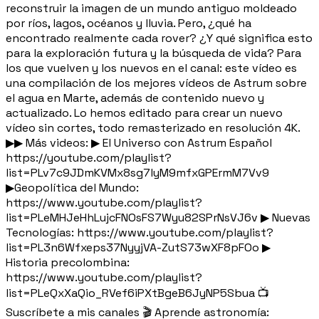
reconstruir la imagen de un mundo antiguo moldeado
por ríos, lagos, océanos y lluvia. Pero, ¿qué ha
encontrado realmente cada rover? ¿Y qué significa esto
para la exploración futura y la búsqueda de vida? Para
los que vuelven y los nuevos en el canal: este vídeo es
una compilación de los mejores vídeos de Astrum sobre
el agua en Marte, además de contenido nuevo y
actualizado. Lo hemos editado para crear un nuevo
vídeo sin cortes, todo remasterizado en resolución 4K.
▶▶ Más videos: ▶ El Universo con Astrum Español
https://youtube.com/playlist?
list=PLv7c9JDmKVMx8sg7lyM9mfxGPErmM7Vv9
▶Geopolítica del Mundo:
https://www.youtube.com/playlist?
list=PLeMHJeHhLujcFNOsFS7Wyu82SPrNsVJ6v ▶ Nuevas
Tecnologías: https://www.youtube.com/playlist?
list=PL3n6Wfxeps37NyyjVA-ZutS73wXF8pFOo ▶
Historia precolombina:
https://www.youtube.com/playlist?
list=PLeQxXaQio_RVef6iPXtBgeB6JyNP5Sbua 📺
Suscríbete a mis canales 🎬 Aprende astronomía: