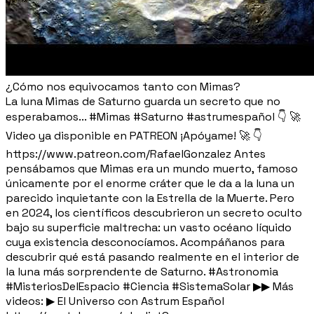
¿Cómo nos equivocamos tanto con Mimas?
La luna Mimas de Saturno guarda un secreto que no
esperabamos... #Mimas #Saturno #astrumespañol 👇 🚀
Video ya disponible en PATREON ¡Apóyame! 🚀 👇
https://www.patreon.com/RafaelGonzalez Antes
pensábamos que Mimas era un mundo muerto, famoso
únicamente por el enorme cráter que le da a la luna un
parecido inquietante con la Estrella de la Muerte. Pero
en 2024, los científicos descubrieron un secreto oculto
bajo su superficie maltrecha: un vasto océano líquido
cuya existencia desconocíamos. Acompáñanos para
descubrir qué está pasando realmente en el interior de
la luna más sorprendente de Saturno. #Astronomia
#MisteriosDelEspacio #Ciencia #SistemaSolar ▶▶ Más
videos: ▶ El Universo con Astrum Español