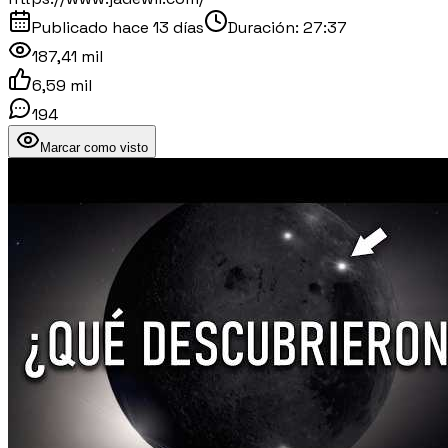
Publicado
hace 13 días
Duración:
27:37
187,41 mil
6,59 mil
194
Marcar como visto