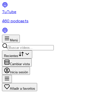
TuTube
460
podcasts
Menú
Recientes
Cambiar vista
Inicia sesión
Añadir a favoritos