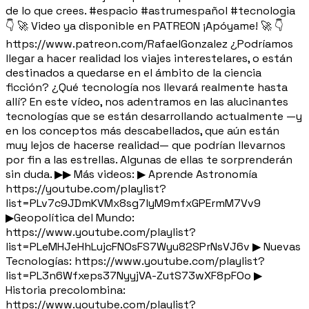
de lo que crees. #espacio #astrumespañol #tecnologia
👇 🚀 Video ya disponible en PATREON ¡Apóyame! 🚀 👇
https://www.patreon.com/RafaelGonzalez ¿Podríamos
llegar a hacer realidad los viajes interestelares, o están
destinados a quedarse en el ámbito de la ciencia
ficción? ¿Qué tecnología nos llevará realmente hasta
allí? En este vídeo, nos adentramos en las alucinantes
tecnologías que se están desarrollando actualmente —y
en los conceptos más descabellados, que aún están
muy lejos de hacerse realidad— que podrían llevarnos
por fin a las estrellas. Algunas de ellas te sorprenderán
sin duda. ▶▶ Más videos: ▶ Aprende Astronomía
https://youtube.com/playlist?
list=PLv7c9JDmKVMx8sg7lyM9mfxGPErmM7Vv9
▶Geopolítica del Mundo:
https://www.youtube.com/playlist?
list=PLeMHJeHhLujcFNOsFS7Wyu82SPrNsVJ6v ▶ Nuevas
Tecnologías: https://www.youtube.com/playlist?
list=PL3n6Wfxeps37NyyjVA-ZutS73wXF8pFOo ▶
Historia precolombina:
https://www.youtube.com/playlist?