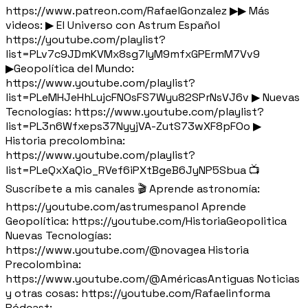
https://www.patreon.com/RafaelGonzalez ▶▶ Más
videos: ▶ El Universo con Astrum Español
https://youtube.com/playlist?
list=PLv7c9JDmKVMx8sg7lyM9mfxGPErmM7Vv9
▶Geopolítica del Mundo:
https://www.youtube.com/playlist?
list=PLeMHJeHhLujcFNOsFS7Wyu82SPrNsVJ6v ▶ Nuevas
Tecnologías: https://www.youtube.com/playlist?
list=PL3n6Wfxeps37NyyjVA-ZutS73wXF8pFOo ▶
Historia precolombina:
https://www.youtube.com/playlist?
list=PLeQxXaQio_RVef6iPXtBgeB6JyNP5Sbua 📺
Suscríbete a mis canales 🎬 Aprende astronomía:
https://youtube.com/astrumespanol Aprende
Geopolítica: https://youtube.com/HistoriaGeopolitica
Nuevas Tecnologías:
https://www.youtube.com/@novagea Historia
Precolombina:
https://www.youtube.com/@AméricasAntiguas Noticias
y otras cosas: https://youtube.com/Rafaelinforma
Pódcast: