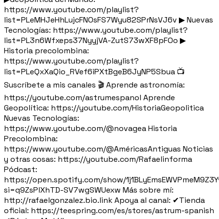
https://www.youtube.com/playlist?
list=PLeMHJeHhLujcFNOsFS7Wyu82SPrNsVJ6v ▶ Nuevas
Tecnologías: https://www.youtube.com/playlist?
list=PL3n6Wfxeps37NyyjVA-ZutS73wXF8pFOo ▶
Historia precolombina:
https://www.youtube.com/playlist?
list=PLeQxXaQio_RVef6iPXtBgeB6JyNP5Sbua 📺
Suscríbete a mis canales 🎬 Aprende astronomía:
https://youtube.com/astrumespanol Aprende
Geopolítica: https://youtube.com/HistoriaGeopolitica
Nuevas Tecnologías:
https://www.youtube.com/@novagea Historia
Precolombina:
https://www.youtube.com/@AméricasAntiguas Noticias
y otras cosas: https://youtube.com/Rafaelinforma
Pódcast:
https://open.spotify.com/show/1j1BLyEmsEWVPmeM9Z3Y
si=q9ZsPlXhTD-SV7wgSWUexw Más sobre mí:
http://rafaelgonzalez.bio.link Apoya al canal: ✔Tienda
oficial: https://teespring.com/es/stores/astrum-spanish