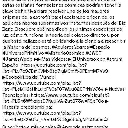
estas extrañas formaciones cósmicas podrían tener la
clave definitiva para resolver uno de los mayores
enigmas de la astrofísica: el acelerado origen de los
agujeros negros supermasivos instantes después del Big
Bang. Descubre qué nos dicen los últimos espectros de
luz, cómo funciona la teoría del colapso directo y por
qué este hallazgo está obligando a la ciencia a reescribir
la historia del cosmos. #AgujerosNegros #Espacio
#UniversoPrimitivo #MisterioCosmico #JWST
#JamesWebb ▶▶ Más videos: ▶ El Universo con Astrum
Español https://youtube.com/playlist?
list=PLv7c9JDmKVMx8sg7lyM9mfxGPErmM7Vv9
▶Geopolítica del Mundo:
https://www.youtube.com/playlist?
list=PLeMHJeHhLujcFNOsFS7Wyu82SPrNsVJ6v ▶ Nuevas
Tecnologías: https://www.youtube.com/playlist?
list=PL3n6Wfxeps37NyyjVA-ZutS73wXF8pFOo ▶
Historia precolombina:
https://www.youtube.com/playlist?
list=PLeQxXaQio_RVef6iPXtBgeB6JyNP5Sbua 📺
Suscríbete a mis canales 🎬 Aprende astronomía: