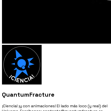
QuantumFracture
¡Ciencia! ¡y con animaciones! El lado más loco (y real) del