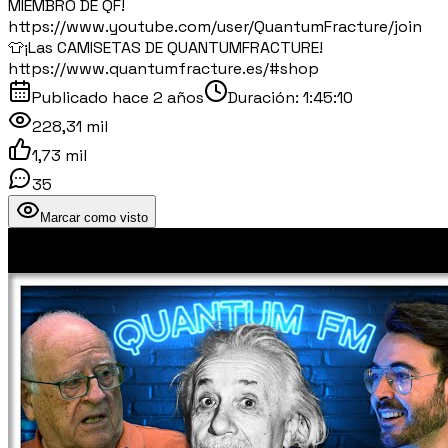
MIEMBRO DE QF!
https://www.youtube.com/user/QuantumFracture/join
👕¡Las CAMISETAS DE QUANTUMFRACTURE!
https://www.quantumfracture.es/#shop
Publicado
hace 2 años
Duración:
1:45:10
228,31 mil
1,73 mil
35
Marcar como visto