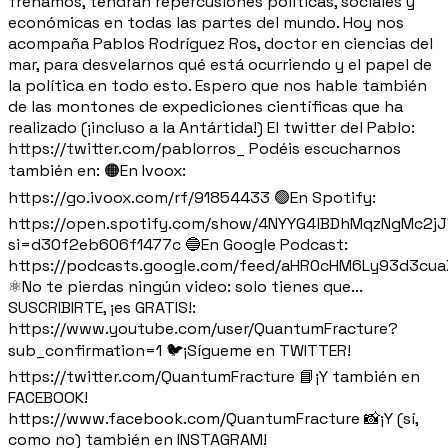
frenamos, tendrán repercusiones políticas, sociales y
económicas en todas las partes del mundo. Hoy nos
acompaña Pablos Rodríguez Ros, doctor en ciencias del
mar, para desvelarnos qué está ocurriendo y el papel de
la política en todo esto. Espero que nos hable también
de las montones de expediciones científicas que ha
realizado (¡incluso a la Antártida!) El twitter del Pablo:
https://twitter.com/pablorros_ Podéis escucharnos
también en: 🟠En Ivoox:
https://go.ivoox.com/rf/91854433 🟢En Spotify:
https://open.spotify.com/show/4NYYG4lBDhMqzNgMc2j
si=d30f2eb606f1477c 🔵En Google Podcast:
https://podcasts.google.com/feed/aHR0cHM6Ly93d3c
⚛️No te pierdas ningún video: solo tienes que...
SUSCRIBIRTE, ¡es GRATIS!:
https://www.youtube.com/user/QuantumFracture?
sub_confirmation=1 🐦¡Sígueme en TWITTER!
https://twitter.com/QuantumFracture 📘¡Y también en
FACEBOOK!
https://www.facebook.com/QuantumFracture 📸¡Y (sí,
como no) también en INSTAGRAM!