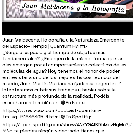
Juan Maldacena, Holografía y la Naturaleza Emergente
del Espacio-Tiempo | Quantum FM #17
¿Surge el espacio y el tiempo de objetos más
fundamentales? ¿Emergen de la misma forma que las
olas emergen por el comportamiento colectivos de las
moléculas de agua? Hoy tenemos el honor de poder
entrevistar a uno de los mejores físicos teóricos del
mundo, Juan Martín Maldacena (¡además argentino!).
Intentaremos cubrir sus trabajos y hablar sobre la
estructura más profunda de la realidad., Podéis
escucharnos también en: 🟠En Ivoox:
https://www.ivoox.com/podcast-quantum-
fm_sq_f11646405_1.html 🟢En Spotify:
https://open.spotify.com/show/4NYYG4lBDhMqzNgMc2j
⚛️No te pierdas ningún video: solo tienes que...