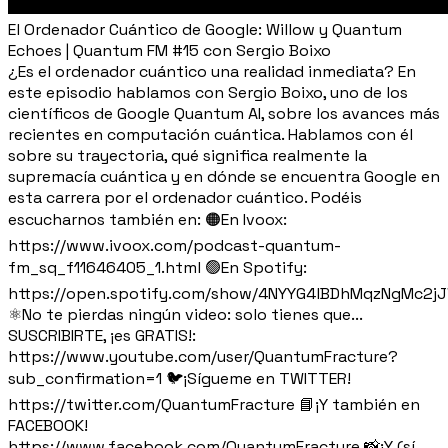
El Ordenador Cuántico de Google: Willow y Quantum
Echoes | Quantum FM #15 con Sergio Boixo
¿Es el ordenador cuántico una realidad inmediata? En
este episodio hablamos con Sergio Boixo, uno de los
científicos de Google Quantum AI, sobre los avances más
recientes en computación cuántica. Hablamos con él
sobre su trayectoria, qué significa realmente la
supremacía cuántica y en dónde se encuentra Google en
esta carrera por el ordenador cuántico. Podéis
escucharnos también en: 🟠En Ivoox:
https://www.ivoox.com/podcast-quantum-
fm_sq_f11646405_1.html 🟢En Spotify:
https://open.spotify.com/show/4NYYG4lBDhMqzNgMc2j
⚛️No te pierdas ningún video: solo tienes que...
SUSCRIBIRTE, ¡es GRATIS!:
https://www.youtube.com/user/QuantumFracture?
sub_confirmation=1 🐦¡Sígueme en TWITTER!
https://twitter.com/QuantumFracture 📘¡Y también en
FACEBOOK!
https://www.facebook.com/QuantumFracture 📸¡Y (sí,