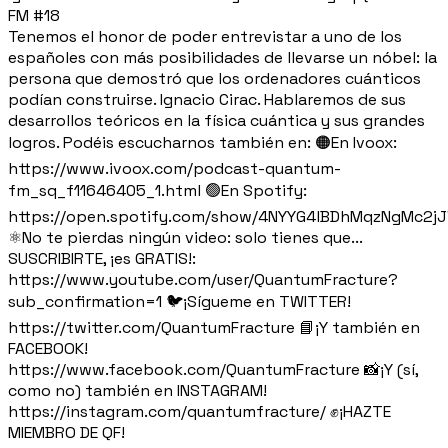
FM #18
Tenemos el honor de poder entrevistar a uno de los
españoles con más posibilidades de llevarse un nóbel: la
persona que demostró que los ordenadores cuánticos
podían construirse. Ignacio Cirac. Hablaremos de sus
desarrollos teóricos en la física cuántica y sus grandes
logros. Podéis escucharnos también en: 🟠En Ivoox:
https://www.ivoox.com/podcast-quantum-
fm_sq_f11646405_1.html 🟢En Spotify:
https://open.spotify.com/show/4NYYG4lBDhMqzNgMc2j
⚛️No te pierdas ningún video: solo tienes que...
SUSCRIBIRTE, ¡es GRATIS!:
https://www.youtube.com/user/QuantumFracture?
sub_confirmation=1 🐦¡Sígueme en TWITTER!
https://twitter.com/QuantumFracture 📘¡Y también en
FACEBOOK!
https://www.facebook.com/QuantumFracture 📸¡Y (sí,
como no) también en INSTAGRAM!
https://instagram.com/quantumfracture/ ✊¡HAZTE
MIEMBRO DE QF!