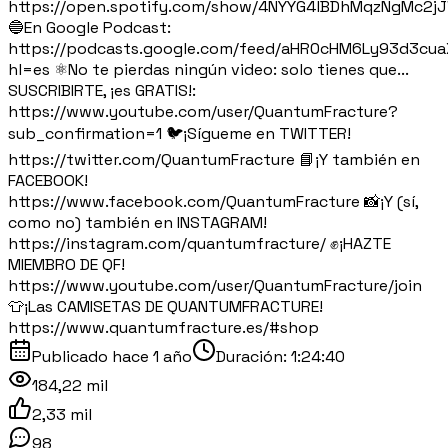
https://open.spotify.com/show/4NYYG4lBDhMqzNgMc2j
🔵En Google Podcast:
https://podcasts.google.com/feed/aHR0cHM6Ly93d3c
hl=es ⚛️No te pierdas ningún video: solo tienes que...
SUSCRIBIRTE, ¡es GRATIS!:
https://www.youtube.com/user/QuantumFracture?
sub_confirmation=1 🐦¡Sígueme en TWITTER!
https://twitter.com/QuantumFracture 📘¡Y también en
FACEBOOK!
https://www.facebook.com/QuantumFracture 📸¡Y (sí,
como no) también en INSTAGRAM!
https://instagram.com/quantumfracture/ ✊¡HAZTE
MIEMBRO DE QF!
https://www.youtube.com/user/QuantumFracture/join
👕¡Las CAMISETAS DE QUANTUMFRACTURE!
https://www.quantumfracture.es/#shop
Publicado
hace 1 año
Duración:
1:24:40
184,22 mil
2,33 mil
98