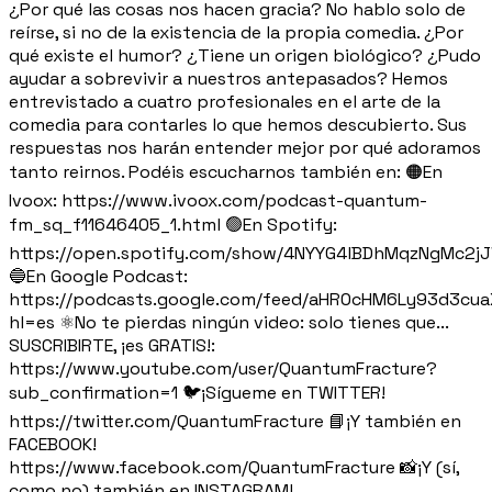
¿Por qué las cosas nos hacen gracia? No hablo solo de
reírse, si no de la existencia de la propia comedia. ¿Por
qué existe el humor? ¿Tiene un origen biológico? ¿Pudo
ayudar a sobrevivir a nuestros antepasados? Hemos
entrevistado a cuatro profesionales en el arte de la
comedia para contarles lo que hemos descubierto. Sus
respuestas nos harán entender mejor por qué adoramos
tanto reirnos. Podéis escucharnos también en: 🟠En
Ivoox: https://www.ivoox.com/podcast-quantum-
fm_sq_f11646405_1.html 🟢En Spotify:
https://open.spotify.com/show/4NYYG4lBDhMqzNgMc2j
🔵En Google Podcast:
https://podcasts.google.com/feed/aHR0cHM6Ly93d3c
hl=es ⚛️No te pierdas ningún video: solo tienes que...
SUSCRIBIRTE, ¡es GRATIS!:
https://www.youtube.com/user/QuantumFracture?
sub_confirmation=1 🐦¡Sígueme en TWITTER!
https://twitter.com/QuantumFracture 📘¡Y también en
FACEBOOK!
https://www.facebook.com/QuantumFracture 📸¡Y (sí,
como no) también en INSTAGRAM!