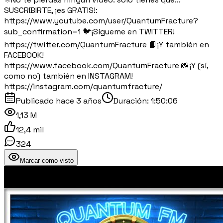
SUSCRIBIRTE, ¡es GRATIS!:
https://www.youtube.com/user/QuantumFracture?
sub_confirmation=1 🐦¡Sígueme en TWITTER!
https://twitter.com/QuantumFracture 📘¡Y también en
FACEBOOK!
https://www.facebook.com/QuantumFracture 📸¡Y (sí,
como no) también en INSTAGRAM!
https://instagram.com/quantumfracture/
Publicado
hace 3 años
Duración:
1:50:06
1,13 M
12,4 mil
324
Marcar como visto