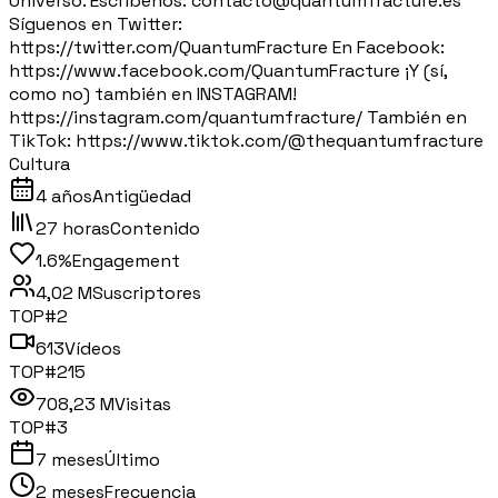
Universo. Escríbenos: contacto@quantumfracture.es
Síguenos en Twitter:
https://twitter.com/QuantumFracture En Facebook:
https://www.facebook.com/QuantumFracture ¡Y (sí,
como no) también en INSTAGRAM!
https://instagram.com/quantumfracture/ También en
TikTok: https://www.tiktok.com/@thequantumfracture
Cultura
4 años
Antigüedad
27 horas
Contenido
1.6%
Engagement
4,02 M
Suscriptores
TOP#
2
613
Vídeos
TOP#
215
708,23 M
Visitas
TOP#
3
7 meses
Último
2 meses
Frecuencia