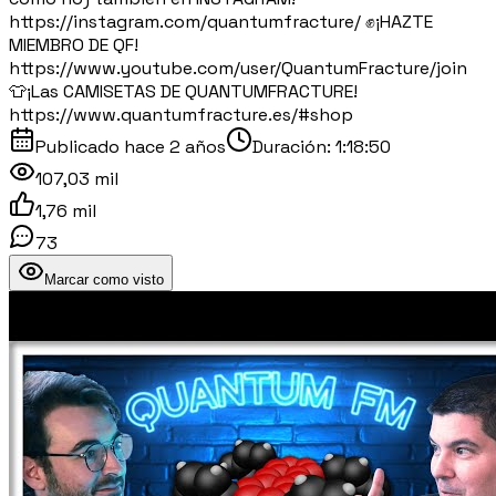
https://instagram.com/quantumfracture/ ✊¡HAZTE
MIEMBRO DE QF!
https://www.youtube.com/user/QuantumFracture/join
👕¡Las CAMISETAS DE QUANTUMFRACTURE!
https://www.quantumfracture.es/#shop
Publicado
hace 2 años
Duración:
1:18:50
107,03 mil
1,76 mil
73
Marcar como visto