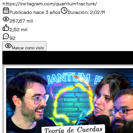
https://instagram.com/quantumfracture/
Publicado
hace 3 años
Duración:
2:02:11
267,67 mil
2,52 mil
92
Marcar como visto