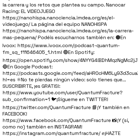
la carrera y los retos que plantea su campo. Nanocar
Racing: EL VIDEOJUEGO
https://nanohispa.nanociencia.imdea.org/es/el-
videojuego/ La página del equipo NANOHISPA
https://nanohispa.nanociencia.imdea.org/es/la-carrera-
mas-pequena/ Podéis escucharnos también en: 🟠En
Ivoox: https://www.ivoox.com/podcast-quantum-
fm_sq_f11646405_1.html 🟢En Spotify:
https://open.spotify.com/show/4NYYG4lBDhMqzNgMc2j
🔵En Google Podcast:
https://podcasts.google.com/feed/aHR0cHM6Ly93d3c
hl=es ⚛️No te pierdas ningún video: solo tienes que...
SUSCRIBIRTE, ¡es GRATIS!:
https://www.youtube.com/user/QuantumFracture?
sub_confirmation=1 🐦¡Sígueme en TWITTER!
https://twitter.com/QuantumFracture 📘¡Y también en
FACEBOOK!
https://www.facebook.com/QuantumFracture 📸¡Y (sí,
como no) también en INSTAGRAM!
https://instagram.com/quantumfracture/ ✊¡HAZTE