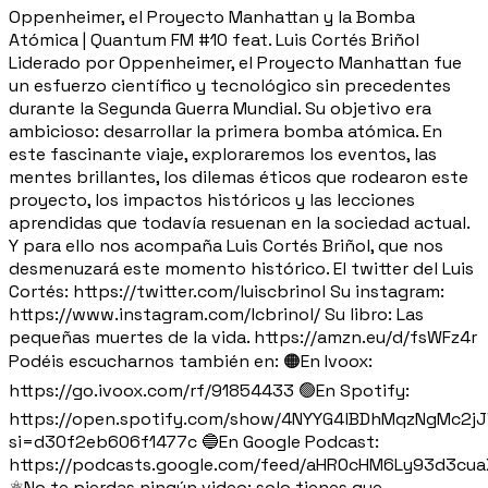
Oppenheimer, el Proyecto Manhattan y la Bomba
Atómica | Quantum FM #10 feat. Luis Cortés Briñol
Liderado por Oppenheimer, el Proyecto Manhattan fue
un esfuerzo científico y tecnológico sin precedentes
durante la Segunda Guerra Mundial. Su objetivo era
ambicioso: desarrollar la primera bomba atómica. En
este fascinante viaje, exploraremos los eventos, las
mentes brillantes, los dilemas éticos que rodearon este
proyecto, los impactos históricos y las lecciones
aprendidas que todavía resuenan en la sociedad actual.
Y para ello nos acompaña Luis Cortés Briñol, que nos
desmenuzará este momento histórico. El twitter del Luis
Cortés: https://twitter.com/luiscbrinol Su instagram:
https://www.instagram.com/lcbrinol/ Su libro: Las
pequeñas muertes de la vida. https://amzn.eu/d/fsWFz4r
Podéis escucharnos también en: 🟠En Ivoox:
https://go.ivoox.com/rf/91854433 🟢En Spotify:
https://open.spotify.com/show/4NYYG4lBDhMqzNgMc2j
si=d30f2eb606f1477c 🔵En Google Podcast:
https://podcasts.google.com/feed/aHR0cHM6Ly93d3c
⚛️No te pierdas ningún video: solo tienes que...