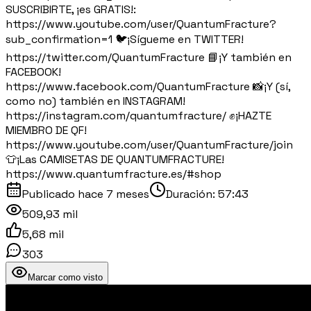
SUSCRIBIRTE, ¡es GRATIS!:
https://www.youtube.com/user/QuantumFracture?
sub_confirmation=1 🐦¡Sígueme en TWITTER!
https://twitter.com/QuantumFracture 📘¡Y también en
FACEBOOK!
https://www.facebook.com/QuantumFracture 📸¡Y (sí,
como no) también en INSTAGRAM!
https://instagram.com/quantumfracture/ ✊¡HAZTE
MIEMBRO DE QF!
https://www.youtube.com/user/QuantumFracture/join
👕¡Las CAMISETAS DE QUANTUMFRACTURE!
https://www.quantumfracture.es/#shop
Publicado
hace 7 meses
Duración:
57:43
509,93 mil
5,68 mil
303
Marcar como visto