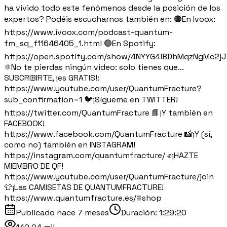
ha vivido todo este fenómenos desde la posición de los
expertos? Podéis escucharnos también en: 🟠En Ivoox:
https://www.ivoox.com/podcast-quantum-
fm_sq_f11646405_1.html 🟢En Spotify:
https://open.spotify.com/show/4NYYG4lBDhMqzNgMc2j
⚛️No te pierdas ningún video: solo tienes que...
SUSCRIBIRTE, ¡es GRATIS!:
https://www.youtube.com/user/QuantumFracture?
sub_confirmation=1 🐦¡Sígueme en TWITTER!
https://twitter.com/QuantumFracture 📘¡Y también en
FACEBOOK!
https://www.facebook.com/QuantumFracture 📸¡Y (sí,
como no) también en INSTAGRAM!
https://instagram.com/quantumfracture/ ✊¡HAZTE
MIEMBRO DE QF!
https://www.youtube.com/user/QuantumFracture/join
👕¡Las CAMISETAS DE QUANTUMFRACTURE!
https://www.quantumfracture.es/#shop
Publicado
hace 7 meses
Duración:
1:29:20