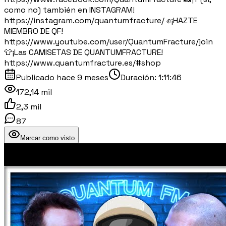
como no) también en INSTAGRAM!
https://instagram.com/quantumfracture/ ✊¡HAZTE
MIEMBRO DE QF!
https://www.youtube.com/user/QuantumFracture/join
👕¡Las CAMISETAS DE QUANTUMFRACTURE!
https://www.quantumfracture.es/#shop
Publicado
hace 9 meses
Duración:
1:11:46
172,14 mil
2,3 mil
87
Marcar como visto