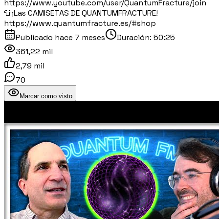
https://www.youtube.com/user/QuantumFracture/join
👕¡Las CAMISETAS DE QUANTUMFRACTURE!
https://www.quantumfracture.es/#shop
Publicado
hace 7 meses
Duración:
50:25
361,22 mil
2,79 mil
70
Marcar como visto