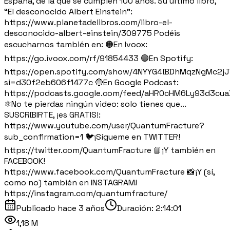
España, de la que se cumplen 100 años. Su último libro,
“El desconocido Albert Einstein”:
https://www.planetadelibros.com/libro-el-
desconocido-albert-einstein/309775 Podéis
escucharnos también en: 🟠En Ivoox:
https://go.ivoox.com/rf/91854433 🟢En Spotify:
https://open.spotify.com/show/4NYYG4lBDhMqzNgMc2j
si=d30f2eb606f1477c 🔵En Google Podcast:
https://podcasts.google.com/feed/aHR0cHM6Ly93d3c
⚛️No te pierdas ningún video: solo tienes que...
SUSCRIBIRTE, ¡es GRATIS!:
https://www.youtube.com/user/QuantumFracture?
sub_confirmation=1 🐦¡Sígueme en TWITTER!
https://twitter.com/QuantumFracture 📘¡Y también en
FACEBOOK!
https://www.facebook.com/QuantumFracture 📸¡Y (sí,
como no) también en INSTAGRAM!
https://instagram.com/quantumfracture/
Publicado
hace 3 años
Duración:
2:14:01
1,18 M