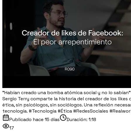
"Habían creado una bomba atómica social y no lo sabían" 
Sergio Terry comparte la historia del creador de los like
ética, sin psicólogos, sin sociólogos. Una reflexión nec
tecnología. #Tecnología #Ética #RedesSociales #Realwo
Publicado
hace 15 días
Duración:
1:18
17