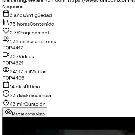
Marketing. We are Runroom: https://www.runroom.com #
Negocios
6 años
Antigüedad
75 horas
Contenido
2.7%
Engagement
1,32 mil
Suscriptores
TOP#
417
307
Vídeos
TOP#
321
241,17 mil
Visitas
TOP#
406
14 días
Último
23 días
Frecuencia
45 min
Duración
Marcar como visto