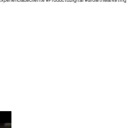
ExperienciadeCliente #ProductoDigital #GrowthMarketing