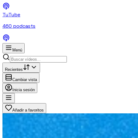
TuTube
460
podcasts
Menú
Recientes
Cambiar vista
Inicia sesión
Añadir a favoritos