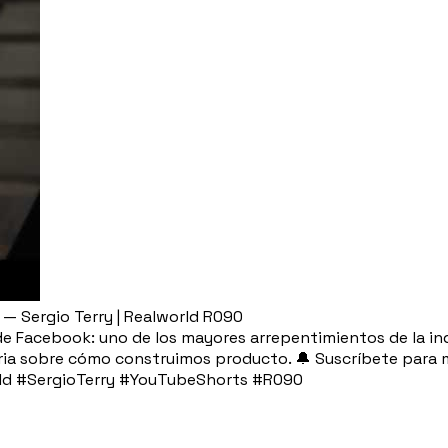
— Sergio Terry | Realworld R090
s de Facebook: uno de los mayores arrepentimientos de la i
esaria sobre cómo construimos producto. 🔔 Suscríbete para
rld #SergioTerry #YouTubeShorts #R090