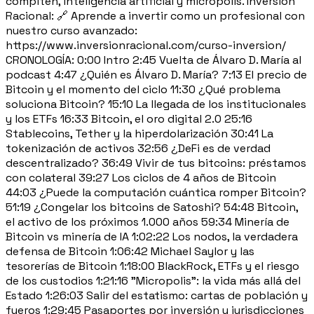
compiten, inteligencia artificial y micropolis. Inversión
Racional: 🔗 Aprende a invertir como un profesional con
nuestro curso avanzado:
https://www.inversionracional.com/curso-inversion/
CRONOLOGÍA: 0:00 Intro 2:45 Vuelta de Álvaro D. María al
podcast 4:47 ¿Quién es Álvaro D. María? 7:13 El precio de
Bitcoin y el momento del ciclo 11:30 ¿Qué problema
soluciona Bitcoin? 15:10 La llegada de los institucionales
y los ETFs 16:33 Bitcoin, el oro digital 2.0 25:16
Stablecoins, Tether y la hiperdolarización 30:41 La
tokenización de activos 32:56 ¿DeFi es de verdad
descentralizado? 36:49 Vivir de tus bitcoins: préstamos
con colateral 39:27 Los ciclos de 4 años de Bitcoin
44:03 ¿Puede la computación cuántica romper Bitcoin?
51:19 ¿Congelar los bitcoins de Satoshi? 54:48 Bitcoin,
el activo de los próximos 1.000 años 59:34 Minería de
Bitcoin vs minería de IA 1:02:22 Los nodos, la verdadera
defensa de Bitcoin 1:06:42 Michael Saylor y las
tesorerías de Bitcoin 1:18:00 BlackRock, ETFs y el riesgo
de los custodios 1:21:16 "Micropolis": la vida más allá del
Estado 1:26:03 Salir del estatismo: cartas de población y
fueros 1:29:45 Pasaportes por inversión y jurisdicciones