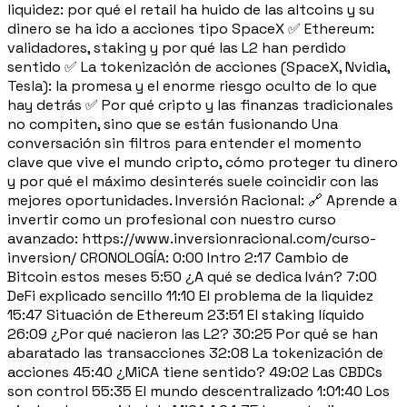
liquidez: por qué el retail ha huido de las altcoins y su
dinero se ha ido a acciones tipo SpaceX ✅ Ethereum:
validadores, staking y por qué las L2 han perdido
sentido ✅ La tokenización de acciones (SpaceX, Nvidia,
Tesla): la promesa y el enorme riesgo oculto de lo que
hay detrás ✅ Por qué cripto y las finanzas tradicionales
no compiten, sino que se están fusionando Una
conversación sin filtros para entender el momento
clave que vive el mundo cripto, cómo proteger tu dinero
y por qué el máximo desinterés suele coincidir con las
mejores oportunidades. Inversión Racional: 🔗 Aprende a
invertir como un profesional con nuestro curso
avanzado: https://www.inversionracional.com/curso-
inversion/ CRONOLOGÍA: 0:00 Intro 2:17 Cambio de
Bitcoin estos meses 5:50 ¿A qué se dedica Iván? 7:00
DeFi explicado sencillo 11:10 El problema de la liquidez
15:47 Situación de Ethereum 23:51 El staking líquido
26:09 ¿Por qué nacieron las L2? 30:25 Por qué se han
abaratado las transacciones 32:08 La tokenización de
acciones 45:40 ¿MiCA tiene sentido? 49:02 Las CBDCs
son control 55:35 El mundo descentralizado 1:01:40 Los