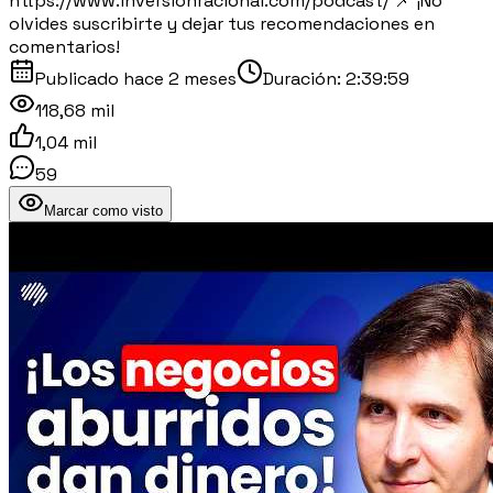
https://www.inversionracional.com/podcast/ 📌 ¡No
olvides suscribirte y dejar tus recomendaciones en
comentarios!
Publicado
hace 2 meses
Duración:
2:39:59
118,68 mil
1,04 mil
59
Marcar como visto