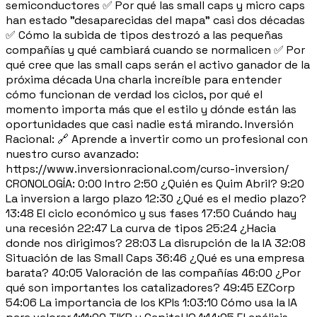
semiconductores ✅ Por qué las small caps y micro caps
han estado "desaparecidas del mapa" casi dos décadas
✅ Cómo la subida de tipos destrozó a las pequeñas
compañías y qué cambiará cuando se normalicen ✅ Por
qué cree que las small caps serán el activo ganador de la
próxima década Una charla increíble para entender
cómo funcionan de verdad los ciclos, por qué el
momento importa más que el estilo y dónde están las
oportunidades que casi nadie está mirando. Inversión
Racional: 🔗 Aprende a invertir como un profesional con
nuestro curso avanzado:
https://www.inversionracional.com/curso-inversion/
CRONOLOGÍA: 0:00 Intro 2:50 ¿Quién es Quim Abril? 9:20
La inversion a largo plazo 12:30 ¿Qué es el medio plazo?
13:48 El ciclo económico y sus fases 17:50 Cuándo hay
una recesión 22:47 La curva de tipos 25:24 ¿Hacia
donde nos dirigimos? 28:03 La disrupción de la IA 32:08
Situación de las Small Caps 36:46 ¿Qué es una empresa
barata? 40:05 Valoración de las compañías 46:00 ¿Por
qué son importantes los catalizadores? 49:45 EZCorp
54:06 La importancia de los KPIs 1:03:10 Cómo usa la IA