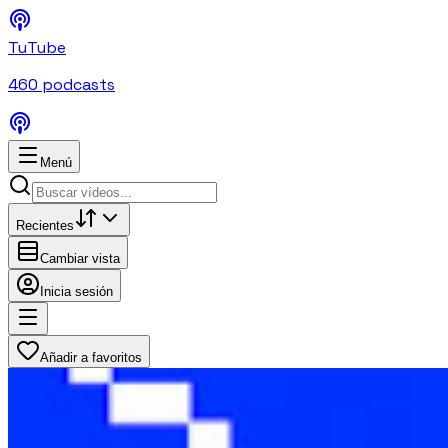
TuTube
460
podcasts
Menú
Recientes
Cambiar vista
Inicia sesión
Añadir a favoritos