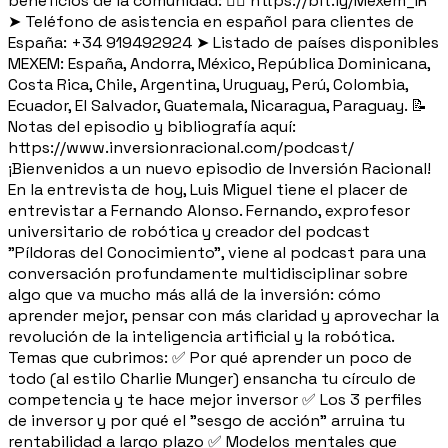
beneficios de la comunidad: 👉🏼 https://bit.ly/Mexem_IR
➤ Teléfono de asistencia en español para clientes de
España: +34 919492924 ➤ Listado de países disponibles
MEXEM: España, Andorra, México, República Dominicana,
Costa Rica, Chile, Argentina, Uruguay, Perú, Colombia,
Ecuador, El Salvador, Guatemala, Nicaragua, Paraguay. 📝
Notas del episodio y bibliografía aquí:
https://www.inversionracional.com/podcast/
¡Bienvenidos a un nuevo episodio de Inversión Racional!
En la entrevista de hoy, Luis Miguel tiene el placer de
entrevistar a Fernando Alonso. Fernando, exprofesor
universitario de robótica y creador del podcast
"Píldoras del Conocimiento", viene al podcast para una
conversación profundamente multidisciplinar sobre
algo que va mucho más allá de la inversión: cómo
aprender mejor, pensar con más claridad y aprovechar la
revolución de la inteligencia artificial y la robótica.
Temas que cubrimos: ✅ Por qué aprender un poco de
todo (al estilo Charlie Munger) ensancha tu círculo de
competencia y te hace mejor inversor ✅ Los 3 perfiles
de inversor y por qué el "sesgo de acción" arruina tu
rentabilidad a largo plazo ✅ Modelos mentales que