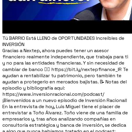
Tú BARRIO Está LLENO de OPORTUNIDADES Increíbles de
INVERSIÓN
Gracias a Nextep, ahora puedes tener un asesor
financiero realmente independiente, que trabaja para ti
y no para las entidades financieras. Y sin necesidad de
cambiar de banco 👉🏼 https://bit.ly/nextepfinance_IR Te
ayudan a rentabilizar tu patrimonio, pero también te
ayudan a protegerlo en mercados bajistas. 📝 Notas del
episodio y bibliografía aquí:
https://www.inversionracional.com/podcast/
¡Bienvenidos a un nuevo episodio de Inversión Racional!
En la entrevista de hoy, Luis Miguel tiene el placer de
entrevistar a Toño Álvarez. Toño viene de una familia de
empresarios y, tras años analizando compañías en
consultoría estratégica y banca de inversión, se dedica
a algo que nunca habíamos tratado en el podcast: