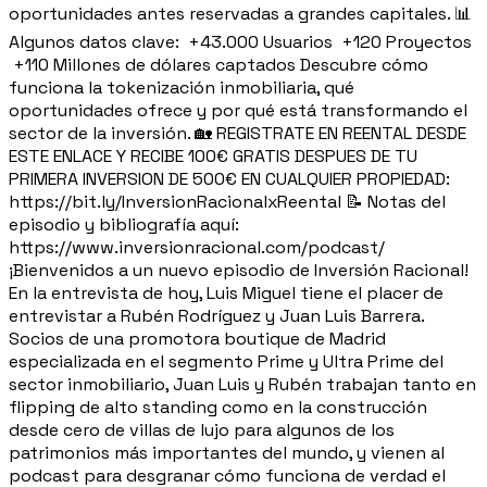
oportunidades antes reservadas a grandes capitales. 📊
Algunos datos clave: +43.000 Usuarios +120 Proyectos
+110 Millones de dólares captados Descubre cómo
funciona la tokenización inmobiliaria, qué
oportunidades ofrece y por qué está transformando el
sector de la inversión. 🏡 REGISTRATE EN REENTAL DESDE
ESTE ENLACE Y RECIBE 100€ GRATIS DESPUES DE TU
PRIMERA INVERSION DE 500€ EN CUALQUIER PROPIEDAD:
https://bit.ly/InversionRacionalxReental 📝 Notas del
episodio y bibliografía aquí:
https://www.inversionracional.com/podcast/
¡Bienvenidos a un nuevo episodio de Inversión Racional!
En la entrevista de hoy, Luis Miguel tiene el placer de
entrevistar a Rubén Rodríguez y Juan Luis Barrera.
Socios de una promotora boutique de Madrid
especializada en el segmento Prime y Ultra Prime del
sector inmobiliario, Juan Luis y Rubén trabajan tanto en
flipping de alto standing como en la construcción
desde cero de villas de lujo para algunos de los
patrimonios más importantes del mundo, y vienen al
podcast para desgranar cómo funciona de verdad el