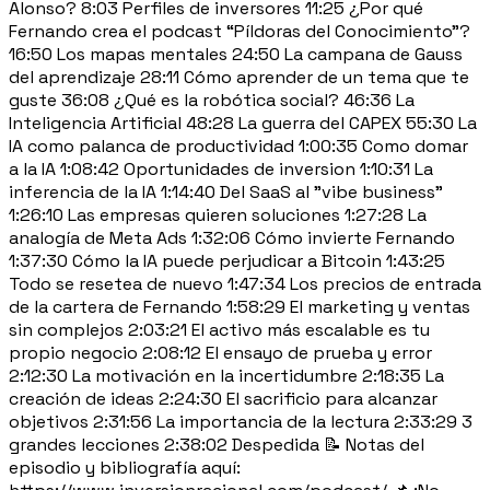
Alonso? 8:03 Perfiles de inversores 11:25 ¿Por qué
Fernando crea el podcast “Píldoras del Conocimiento”?
16:50 Los mapas mentales 24:50 La campana de Gauss
del aprendizaje 28:11 Cómo aprender de un tema que te
guste 36:08 ¿Qué es la robótica social? 46:36 La
Inteligencia Artificial 48:28 La guerra del CAPEX 55:30 La
IA como palanca de productividad 1:00:35 Como domar
a la IA 1:08:42 Oportunidades de inversion 1:10:31 La
inferencia de la IA 1:14:40 Del SaaS al "vibe business"
1:26:10 Las empresas quieren soluciones 1:27:28 La
analogía de Meta Ads 1:32:06 Cómo invierte Fernando
1:37:30 Cómo la IA puede perjudicar a Bitcoin 1:43:25
Todo se resetea de nuevo 1:47:34 Los precios de entrada
de la cartera de Fernando 1:58:29 El marketing y ventas
sin complejos 2:03:21 El activo más escalable es tu
propio negocio 2:08:12 El ensayo de prueba y error
2:12:30 La motivación en la incertidumbre 2:18:35 La
creación de ideas 2:24:30 El sacrificio para alcanzar
objetivos 2:31:56 La importancia de la lectura 2:33:29 3
grandes lecciones 2:38:02 Despedida 📝 Notas del
episodio y bibliografía aquí: