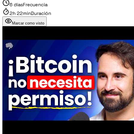
6 días
Frecuencia
2h 22min
Duración
Marcar como visto