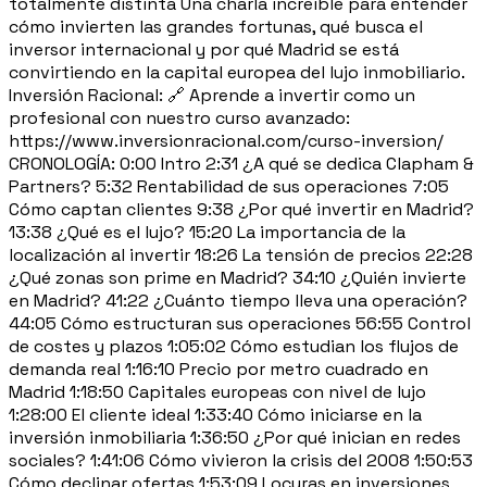
totalmente distinta Una charla increíble para entender
cómo invierten las grandes fortunas, qué busca el
inversor internacional y por qué Madrid se está
convirtiendo en la capital europea del lujo inmobiliario.
Inversión Racional: 🔗 Aprende a invertir como un
profesional con nuestro curso avanzado:
https://www.inversionracional.com/curso-inversion/
CRONOLOGÍA: 0:00 Intro 2:31 ¿A qué se dedica Clapham &
Partners? 5:32 Rentabilidad de sus operaciones 7:05
Cómo captan clientes 9:38 ¿Por qué invertir en Madrid?
13:38 ¿Qué es el lujo? 15:20 La importancia de la
localización al invertir 18:26 La tensión de precios 22:28
¿Qué zonas son prime en Madrid? 34:10 ¿Quién invierte
en Madrid? 41:22 ¿Cuánto tiempo lleva una operación?
44:05 Cómo estructuran sus operaciones 56:55 Control
de costes y plazos 1:05:02 Cómo estudian los flujos de
demanda real 1:16:10 Precio por metro cuadrado en
Madrid 1:18:50 Capitales europeas con nivel de lujo
1:28:00 El cliente ideal 1:33:40 Cómo iniciarse en la
inversión inmobiliaria 1:36:50 ¿Por qué inician en redes
sociales? 1:41:06 Cómo vivieron la crisis del 2008 1:50:53
Cómo declinar ofertas 1:53:09 Locuras en inversiones