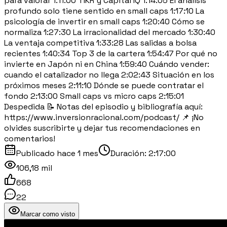
para valorar 1:11:00 TIKR y Capital IQ 1:14:05 El análisis
profundo solo tiene sentido en small caps 1:17:10 La
psicología de invertir en small caps 1:20:40 Cómo se
normaliza 1:27:30 La irracionalidad del mercado 1:30:40
La ventaja competitiva 1:33:28 Las salidas a bolsa
recientes 1:40:34 Top 3 de la cartera 1:54:47 Por qué no
invierte en Japón ni en China 1:59:40 Cuándo vender:
cuando el catalizador no llega 2:02:43 Situación en los
próximos meses 2:11:10 Dónde se puede contratar el
fondo 2:13:00 Small caps vs micro caps 2:15:01
Despedida 📝 Notas del episodio y bibliografía aquí:
https://www.inversionracional.com/podcast/ 📌 ¡No
olvides suscribirte y dejar tus recomendaciones en
comentarios!
Publicado
hace 1 mes
Duración:
2:17:00
106,18 mil
668
22
Marcar como visto