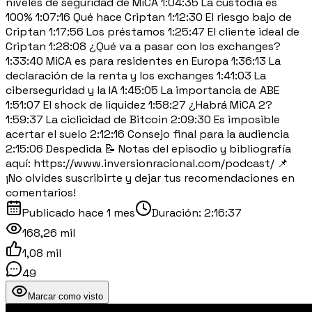
niveles de seguridad de MiCA 1:04:35 La custodia es
100% 1:07:16 Qué hace Criptan 1:12:30 El riesgo bajo de
Criptan 1:17:56 Los préstamos 1:25:47 El cliente ideal de
Criptan 1:28:08 ¿Qué va a pasar con los exchanges?
1:33:40 MiCA es para residentes en Europa 1:36:13 La
declaración de la renta y los exchanges 1:41:03 La
ciberseguridad y la IA 1:45:05 La importancia de ABE
1:51:07 El shock de liquidez 1:58:27 ¿Habrá MiCA 2?
1:59:37 La ciclicidad de Bitcoin 2:09:30 Es imposible
acertar el suelo 2:12:16 Consejo final para la audiencia
2:15:06 Despedida 📝 Notas del episodio y bibliografía
aquí: https://www.inversionracional.com/podcast/ 📌
¡No olvides suscribirte y dejar tus recomendaciones en
comentarios!
Publicado
hace 1 mes
Duración:
2:16:37
168,26 mil
1,08 mil
49
Marcar como visto