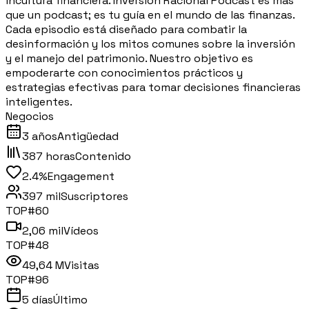
incultura financiera. Inversión Racional Podcast es más
que un podcast; es tu guía en el mundo de las finanzas.
Cada episodio está diseñado para combatir la
desinformación y los mitos comunes sobre la inversión
y el manejo del patrimonio. Nuestro objetivo es
empoderarte con conocimientos prácticos y
estrategias efectivas para tomar decisiones financieras
inteligentes.
Negocios
3 años
Antigüedad
387 horas
Contenido
2.4%
Engagement
397 mil
Suscriptores
TOP#
60
2,06 mil
Vídeos
TOP#
48
49,64 M
Visitas
TOP#
96
5 días
Último