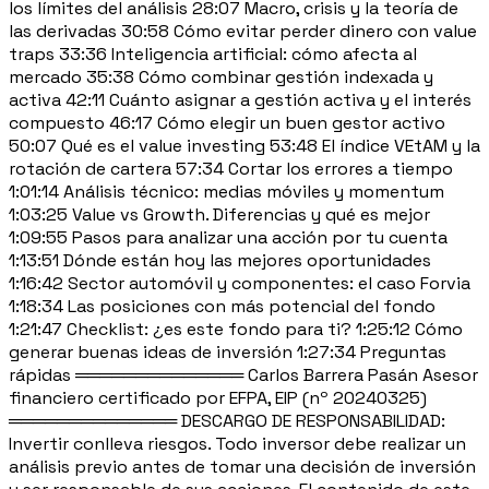
los límites del análisis 28:07 Macro, crisis y la teoría de
las derivadas 30:58 Cómo evitar perder dinero con value
traps 33:36 Inteligencia artificial: cómo afecta al
mercado 35:38 Cómo combinar gestión indexada y
activa 42:11 Cuánto asignar a gestión activa y el interés
compuesto 46:17 Cómo elegir un buen gestor activo
50:07 Qué es el value investing 53:48 El índice VEtAM y la
rotación de cartera 57:34 Cortar los errores a tiempo
1:01:14 Análisis técnico: medias móviles y momentum
1:03:25 Value vs Growth. Diferencias y qué es mejor
1:09:55 Pasos para analizar una acción por tu cuenta
1:13:51 Dónde están hoy las mejores oportunidades
1:16:42 Sector automóvil y componentes: el caso Forvia
1:18:34 Las posiciones con más potencial del fondo
1:21:47 Checklist: ¿es este fondo para ti? 1:25:12 Cómo
generar buenas ideas de inversión 1:27:34 Preguntas
rápidas ══════════════ Carlos Barrera Pasán Asesor
financiero certificado por EFPA, EIP (nº 20240325)
══════════════ DESCARGO DE RESPONSABILIDAD:
Invertir conlleva riesgos. Todo inversor debe realizar un
análisis previo antes de tomar una decisión de inversión