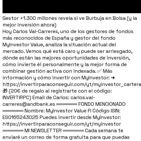
Gestor +1.300 millones revela si ve Burbuja en Bolsa (y la
mejor inversión ahora)
Hoy Carlos Val-Carreres, uno de los gestores de fondos
más reconocidos de España y gestor del fondo
MyInvestor Value, analiza la situación actual del
mercado. Vemos qué está caro y puede ser arriesgado,
dónde están las mejores oportunidades de inversión,
cómo invierte él personalmente y la mejor forma de
combinar gestión activa con indexada. ✅ Más
información y cómo invertir con MyInvestor: ➜
https://invertirparaconseguir.com/yt/myinvestor_carter
🎁 (20€ de regalo al registrarte con el código:
INVERTIRPC) Email de Carlos: carlos.val-
carreres@andbank.es ══════ FONDO MENCIONADO
══════ Nombre: MyInvestor Value FI Código ISIN:
ES0165243025 Puedes invertir desde MyInvestor:
https://invertirparaconseguir.com/yt/myinvestor
══════ MI NEWSLETTER ══════ Cada semana te
enviaré un correo de forma gratuita para que puedas