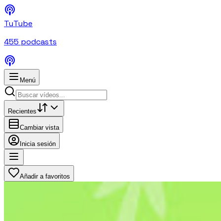
TuTube
455
podcasts
Menú
Recientes
Cambiar vista
Inicia sesión
Añadir a favoritos