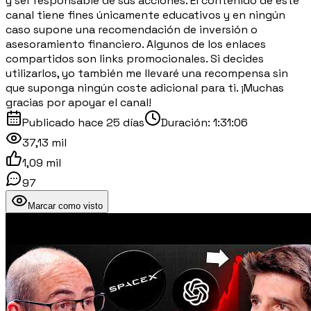
y ser responsable de sus acciones. El contenido de este
canal tiene fines únicamente educativos y en ningún
caso supone una recomendación de inversión o
asesoramiento financiero. Algunos de los enlaces
compartidos son links promocionales. Si decides
utilizarlos, yo también me llevaré una recompensa sin
que suponga ningún coste adicional para ti. ¡Muchas
gracias por apoyar el canal!
Publicado
hace 25 días
Duración:
1:31:06
37,13 mil
1,09 mil
97
Marcar como visto