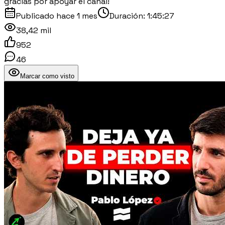
gracias por apoyar el canal!
Publicado
hace 1 mes
Duración:
1:45:27
38,42 mil
952
46
Marcar como visto