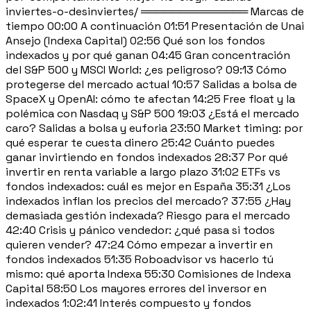
inviertes-o-desinviertes/ ══════════════ Marcas de
tiempo 00:00 A continuación 01:51 Presentación de Unai
Ansejo (Indexa Capital) 02:56 Qué son los fondos
indexados y por qué ganan 04:45 Gran concentración
del S&P 500 y MSCI World: ¿es peligroso? 09:13 Cómo
protegerse del mercado actual 10:57 Salidas a bolsa de
SpaceX y OpenAI: cómo te afectan 14:25 Free float y la
polémica con Nasdaq y S&P 500 19:03 ¿Está el mercado
caro? Salidas a bolsa y euforia 23:50 Market timing: por
qué esperar te cuesta dinero 25:42 Cuánto puedes
ganar invirtiendo en fondos indexados 28:37 Por qué
invertir en renta variable a largo plazo 31:02 ETFs vs
fondos indexados: cuál es mejor en España 35:31 ¿Los
indexados inflan los precios del mercado? 37:55 ¿Hay
demasiada gestión indexada? Riesgo para el mercado
42:40 Crisis y pánico vendedor: ¿qué pasa si todos
quieren vender? 47:24 Cómo empezar a invertir en
fondos indexados 51:35 Roboadvisor vs hacerlo tú
mismo: qué aporta Indexa 55:30 Comisiones de Indexa
Capital 58:50 Los mayores errores del inversor en
indexados 1:02:41 Interés compuesto y fondos