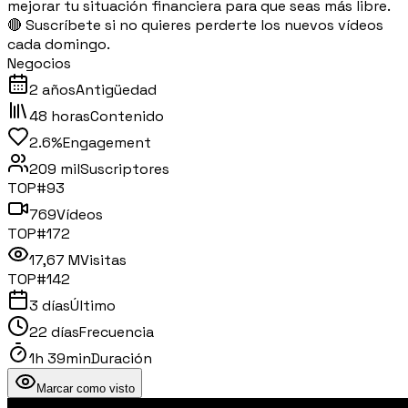
mejorar tu situación financiera para que seas más libre.
🔴 Suscríbete si no quieres perderte los nuevos vídeos
cada domingo.
Negocios
2 años
Antigüedad
48 horas
Contenido
2.6%
Engagement
209 mil
Suscriptores
TOP#
93
769
Vídeos
TOP#
172
17,67 M
Visitas
TOP#
142
3 días
Último
22 días
Frecuencia
1h 39min
Duración
Marcar como visto