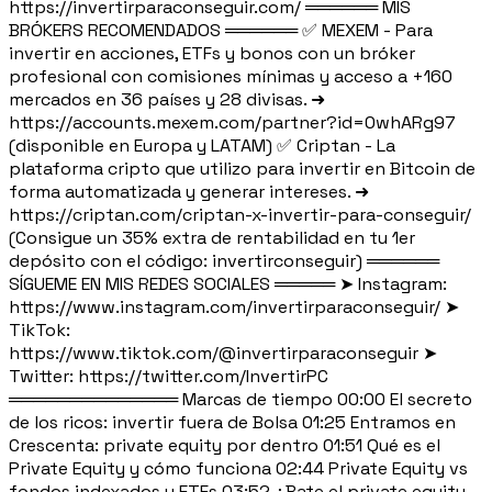
https://invertirparaconseguir.com/ ══════ MIS
BRÓKERS RECOMENDADOS ══════ ✅ MEXEM - Para
invertir en acciones, ETFs y bonos con un bróker
profesional con comisiones mínimas y acceso a +160
mercados en 36 países y 28 divisas. ➜
https://accounts.mexem.com/partner?id=0whARg97
(disponible en Europa y LATAM) ✅ Criptan - La
plataforma cripto que utilizo para invertir en Bitcoin de
forma automatizada y generar intereses. ➜
https://criptan.com/criptan-x-invertir-para-conseguir/
(Consigue un 35% extra de rentabilidad en tu 1er
depósito con el código: invertirconseguir) ══════
SÍGUEME EN MIS REDES SOCIALES ═════ ➤ Instagram:
https://www.instagram.com/invertirparaconseguir/ ➤
TikTok:
https://www.tiktok.com/@invertirparaconseguir ➤
Twitter: https://twitter.com/InvertirPC
══════════════ Marcas de tiempo 00:00 El secreto
de los ricos: invertir fuera de Bolsa 01:25 Entramos en
Crescenta: private equity por dentro 01:51 Qué es el
Private Equity y cómo funciona 02:44 Private Equity vs
fondos indexados y ETFs 03:52 ¿Bate el private equity