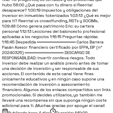
hubo 58:00 ¿Qué pasa con tu dinero si Reental
desaparece? 1:00:19 Impuestos y obligaciones del
inversor en inmuebles tokenizados 1:03:13 ¿Qué es mejor
para ti? Reental vs crowdfunding, REITs y SOCIMIs.
1:09:48 Cómo genera patrimonio Eric: su cartera
personal 1:12:13 Lecciones del baloncesto profesional
aplicadas a los negocios 1:16:15 Preguntas rápidas
1:18:45 Despedida ══════════════ Carlos Barrera
Pasán Asesor financiero certificado por EFPA, EIP (nº
20240325) ══════════════ DESCARGO DE
RESPONSABILIDAD: Invertir conlleva riesgos. Todo
inversor debe realizar un análisis previo antes de tomar
una decisión de inversión y ser responsable de sus
acciones. El contenido de este canal tiene fines
únicamente educativos y en ningún caso supone una
recomendación de inversión o asesoramiento
financiero. Algunos de los enlaces compartidos son links
promocionales. Si decides utilizarlos, yo también me
llevaré una recompensa sin que suponga ningún coste
adicional para ti. ¡Muchas gracias por apoyar el canal!
Publicado
hace 4 días
Duración:
1:19:09