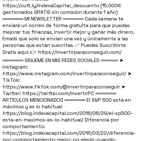
https://cutt.ly/IndexaCapital_descuento (15.000€
gestionados GRATIS sin comisión durante 1 año)
══════ MI NEWSLETTER ══════ Cada semana te
enviaré un correo de forma gratuita para que puedas
mejorar tus finanzas, invertir mejor y ganar más dinero.
Emails que solo se envían una vez y únicamente a las
personas que están suscritas. ✅ Puedes Suscribirte
Gratis aquí: 👉 https://invertirparaconseguir.com/
══════ SÍGUEME EN MIS REDES SOCIALES ═════ ➤
Instagram:
https://www.instagram.com/invertirparaconseguir/ ➤
TikTok:
https://www.tiktok.com/@invertirparaconseguir ➤
Twitter: https://twitter.com/InvertirPC ══════
ARTÍCULOS MENCIONADOS ══════ El S&P 500 está en
máximos y es lo habitual:
https://blog.indexacapital.com/2018/08/29/el-sp500-
esta-en-maximos-es-lo-habitual/ Diferencia por
comportamiento:
https://blog.indexacapital.com/2016/03/22/diferencia-
por-comportamiento-mejor-no-elegir-cuando-