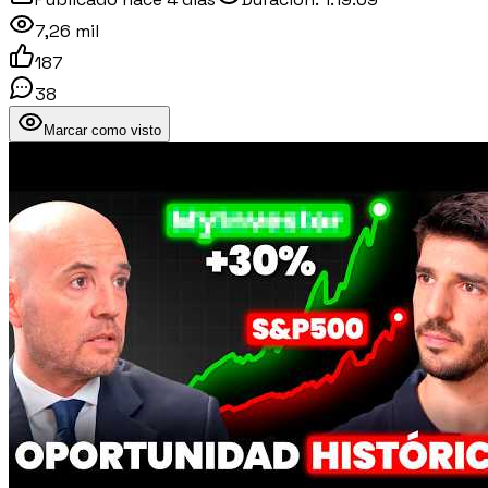
7,26 mil
187
38
Marcar como visto