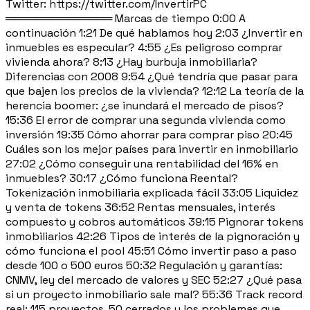
Twitter: https://twitter.com/InvertirPC
══════════════ Marcas de tiempo 0:00 A
continuación 1:21 De qué hablamos hoy 2:03 ¿Invertir en
inmuebles es especular? 4:55 ¿Es peligroso comprar
vivienda ahora? 8:13 ¿Hay burbuja inmobiliaria?
Diferencias con 2008 9:54 ¿Qué tendría que pasar para
que bajen los precios de la vivienda? 12:12 La teoría de la
herencia boomer: ¿se inundará el mercado de pisos?
15:36 El error de comprar una segunda vivienda como
inversión 19:35 Cómo ahorrar para comprar piso 20:45
Cuáles son los mejor países para invertir en inmobiliario
27:02 ¿Cómo conseguir una rentabilidad del 16% en
inmuebles? 30:17 ¿Cómo funciona Reental?
Tokenización inmobiliaria explicada fácil 33:05 Liquidez
y venta de tokens 36:52 Rentas mensuales, interés
compuesto y cobros automáticos 39:15 Pignorar tokens
inmobiliarios 42:26 Tipos de interés de la pignoración y
cómo funciona el pool 45:51 Cómo invertir paso a paso
desde 100 o 500 euros 50:32 Regulación y garantías:
CNMV, ley del mercado de valores y SEC 52:27 ¿Qué pasa
si un proyecto inmobiliario sale mal? 55:36 Track record
real: 115 proyectos, 50 cerrados y los problemas que