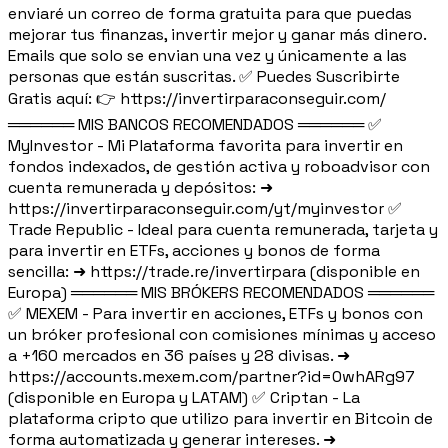
enviaré un correo de forma gratuita para que puedas
mejorar tus finanzas, invertir mejor y ganar más dinero.
Emails que solo se envian una vez y únicamente a las
personas que están suscritas. ✅ Puedes Suscribirte
Gratis aquí: 👉 https://invertirparaconseguir.com/
══════ MIS BANCOS RECOMENDADOS ══════ ✅
MyInvestor - Mi Plataforma favorita para invertir en
fondos indexados, de gestión activa y roboadvisor con
cuenta remunerada y depósitos: ➜
https://invertirparaconseguir.com/yt/myinvestor ✅
Trade Republic - Ideal para cuenta remunerada, tarjeta y
para invertir en ETFs, acciones y bonos de forma
sencilla: ➜ https://trade.re/invertirpara (disponible en
Europa) ══════ MIS BRÓKERS RECOMENDADOS ══════
✅ MEXEM - Para invertir en acciones, ETFs y bonos con
un bróker profesional con comisiones mínimas y acceso
a +160 mercados en 36 países y 28 divisas. ➜
https://accounts.mexem.com/partner?id=0whARg97
(disponible en Europa y LATAM) ✅ Criptan - La
plataforma cripto que utilizo para invertir en Bitcoin de
forma automatizada y generar intereses. ➜