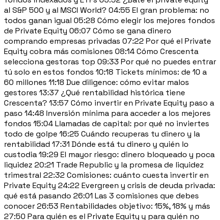
al S&P 500 y al MSCI World? 04:55 El gran problema: no
todos ganan igual 05:28 Cómo elegir los mejores fondos
de Private Equity 06:07 Cómo se gana dinero
comprando empresas privadas 07:22 Por qué el Private
Equity cobra más comisiones 08:14 Cómo Crescenta
selecciona gestoras top 09:33 Por qué no puedes entrar
tú solo en estos fondos 10:18 Tickets mínimos: de 10 a
60 millones 11:18 Due diligence: cómo evitar malos
gestores 13:37 ¿Qué rentabilidad histórica tiene
Crescenta? 13:57 Cómo invertir en Private Equity paso a
paso 14:48 Inversión mínima para acceder a los mejores
fondos 15:04 Llamadas de capital: por qué no inviertes
todo de golpe 16:25 Cuándo recuperas tu dinero y la
rentabilidad 17:31 Dónde está tu dinero y quién lo
custodia 19:29 El mayor riesgo: dinero bloqueado y poca
liquidez 20:21 Trade Republic y la promesa de liquidez
trimestral 22:32 Comisiones: cuánto cuesta invertir en
Private Equity 24:22 Evergreen y crisis de deuda privada:
qué está pasando 26:01 Las 3 comisiones que debes
conocer 26:53 Rentabilidades objetivo: 15%, 18% y más
27:50 Para quién es el Private Equity y para quién no