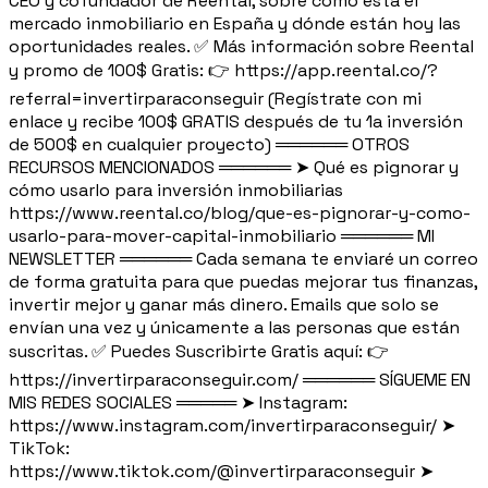
CEO y cofundador de Reental, sobre cómo está el
mercado inmobiliario en España y dónde están hoy las
oportunidades reales. ✅ Más información sobre Reental
y promo de 100$ Gratis: 👉 https://app.reental.co/?
referral=invertirparaconseguir (Regístrate con mi
enlace y recibe 100$ GRATIS después de tu 1a inversión
de 500$ en cualquier proyecto) ══════ OTROS
RECURSOS MENCIONADOS ══════ ➤ Qué es pignorar y
cómo usarlo para inversión inmobiliarias
https://www.reental.co/blog/que-es-pignorar-y-como-
usarlo-para-mover-capital-inmobiliario ══════ MI
NEWSLETTER ══════ Cada semana te enviaré un correo
de forma gratuita para que puedas mejorar tus finanzas,
invertir mejor y ganar más dinero. Emails que solo se
envían una vez y únicamente a las personas que están
suscritas. ✅ Puedes Suscribirte Gratis aquí: 👉
https://invertirparaconseguir.com/ ══════ SÍGUEME EN
MIS REDES SOCIALES ═════ ➤ Instagram:
https://www.instagram.com/invertirparaconseguir/ ➤
TikTok:
https://www.tiktok.com/@invertirparaconseguir ➤