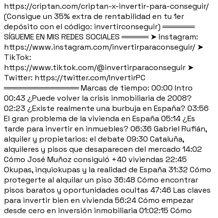
https://criptan.com/criptan-x-invertir-para-conseguir/
(Consigue un 35% extra de rentabilidad en tu 1er
depósito con el código: invertirconseguir) ══════
SÍGUEME EN MIS REDES SOCIALES ═════ ➤ Instagram:
https://www.instagram.com/invertirparaconseguir/ ➤
TikTok:
https://www.tiktok.com/@invertirparaconseguir ➤
Twitter: https://twitter.com/InvertirPC
══════════════ Marcas de tiempo: 00:00 Intro
00:43 ¿Puede volver la crisis inmobiliaria de 2008?
02:23 ¿Existe realmente una burbuja en España? 03:56
El gran problema de la vivienda en España 05:14 ¿Es
tarde para invertir en inmuebles? 06:36 Gabriel Rufián,
alquiler y propietarios: el debate 09:30 Cataluña,
alquileres y pisos que desaparecen del mercado 14:02
Cómo José Muñoz consiguió +40 viviendas 22:45
Okupas, inquiokupas y la realidad de España 31:32 Cómo
protegerte al alquilar un piso 36:48 Cómo encontrar
pisos baratos y oportunidades ocultas 47:46 Las claves
para invertir bien en vivienda 56:24 Cómo empezar
desde cero en inversión inmobiliaria 01:02:15 Cómo