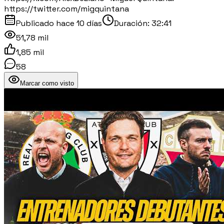
https://twitter.com/migquintana
Publicado
hace 10 días
Duración:
32:41
51,78 mil
1,85 mil
58
Marcar como visto