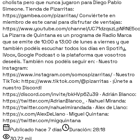
cholista pero que nunca jugaron para Diego Pablo
Simeone. Tienda de Pizarritas:
https://gambea.com/pizarritas/ Conviértete en
miembro de este canal para disfrutar de ventajas:
https://www.youtube.com/channel/UC71dzqszLpNRNE5c
La Pizarra de Quintana es un programa de Radio Marca
que se emite de 10:00 a 13:00 de lunes a viernes y que
también podéis escuchar todos los días en Spotify,
iVoox, Google Podcast o la plataforma que vosotros
deseéis. También nos podéis seguir en: · Nuestro
Instagram:
https://www.instagram.com/somospizarritas/ · Nuestro
TikTok: https://www.tiktok.com/@pizarritas · ¡Únete a
nuestro Discord!
https://discord.com/invite/bkHVp6Zu39 · Adrián Blanco:
https://twitter.com/AdrianBlanco_ · Nahuel Miranda:
https://twitter.com/nahuelmirandada · Alex de Llano:
https://x.com/AlexDeLlano · Miguel Quintana:
https://twitter.com/migquintana
Publicado
hace 7 días
Duración:
28:18
30,72 mil