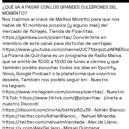
¿QUÉ VA A PASAR CON LOS GRANDES CULEBRONES DEL
MOMENTO?
Nos trajimos al crack de Matteo Moretto para que nos
hable de 10 nombres propios (y alguno más) del
mercado de fichajes. Tienda de Pizarritas:
https://gambea.com/pizarritas/ Conviértete en
miembro de este canal para disfrutar de ventajas:
https://www.youtube.com/channel/UC71dzqszLpNRNE5c
La Pizarra de Quintana es un programa de Radio Marca
que se emite de 10:00 a 13:00 de lunes a viernes y que
también podéis escuchar todos los días en Spotify,
iVoox, Google Podcast o la plataforma que vosotros
deseéis. También nos podéis seguir en: · Nuestro
Instagram:
https://www.instagram.com/somospizarritas/ · Nuestro
TikTok: https://www.tiktok.com/@pizarritas · ¡Únete a
nuestro Discord!
https://discord.com/invite/bkHVp6Zu39 · Adrián Blanco:
https://twitter.com/AdrianBlanco_ · Nahuel Miranda:
https://twitter.com/nahuelmirandada · Alex de Llano:
https://x.com/AlexDeLlano · Miguel Quintana: