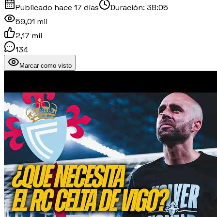
Publicado
hace 17 días
Duración:
38:05
59,01 mil
2,17 mil
134
Marcar como visto