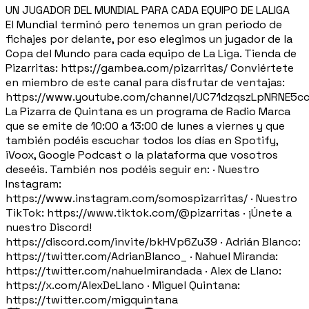
UN JUGADOR DEL MUNDIAL PARA CADA EQUIPO DE LALIGA
El Mundial terminó pero tenemos un gran periodo de
fichajes por delante, por eso elegimos un jugador de la
Copa del Mundo para cada equipo de La Liga. Tienda de
Pizarritas: https://gambea.com/pizarritas/ Conviértete
en miembro de este canal para disfrutar de ventajas:
https://www.youtube.com/channel/UC71dzqszLpNRNE5c
La Pizarra de Quintana es un programa de Radio Marca
que se emite de 10:00 a 13:00 de lunes a viernes y que
también podéis escuchar todos los días en Spotify,
iVoox, Google Podcast o la plataforma que vosotros
deseéis. También nos podéis seguir en: · Nuestro
Instagram:
https://www.instagram.com/somospizarritas/ · Nuestro
TikTok: https://www.tiktok.com/@pizarritas · ¡Únete a
nuestro Discord!
https://discord.com/invite/bkHVp6Zu39 · Adrián Blanco:
https://twitter.com/AdrianBlanco_ · Nahuel Miranda:
https://twitter.com/nahuelmirandada · Alex de Llano:
https://x.com/AlexDeLlano · Miguel Quintana:
https://twitter.com/migquintana