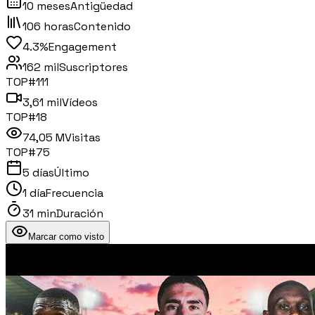
10 meses
Antigüedad
106 horas
Contenido
4.3%
Engagement
162 mil
Suscriptores
TOP#
111
3,61 mil
Vídeos
TOP#
18
74,05 M
Visitas
TOP#
75
5 días
Último
1 día
Frecuencia
31 min
Duración
Marcar como visto