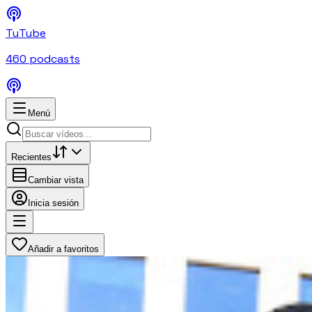
TuTube
460
podcasts
Menú
Recientes
Cambiar vista
Inicia sesión
Añadir a favoritos