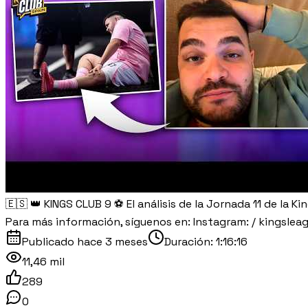
🇪🇸 👑 KINGS CLUB 9 ⚽ El análisis de la Jornada 11 de la Ki
Para más información, síguenos en: Instagram: / kingsleag
Publicado
hace 3 meses
Duración:
1:16:16
11,46 mil
289
0