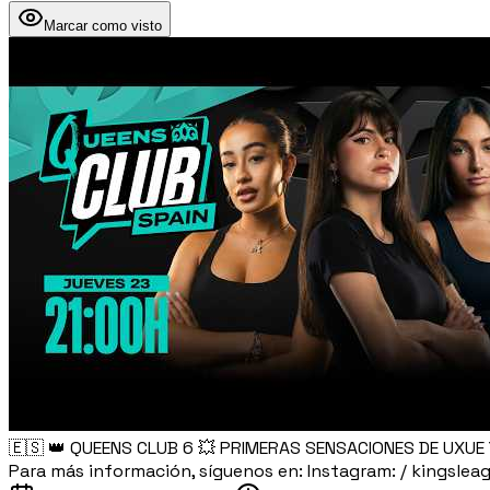
Marcar como visto
🇪🇸 👑 QUEENS CLUB 6 💥 PRIMERAS SENSACIONES DE UXUE 
Para más información, síguenos en: Instagram: / kingslea