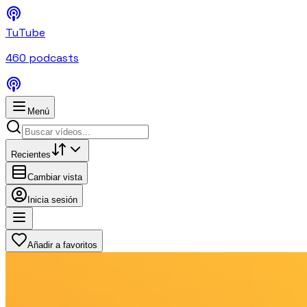
TuTube
460
podcasts
Menú
Recientes
Cambiar vista
Inicia sesión
Añadir a favoritos