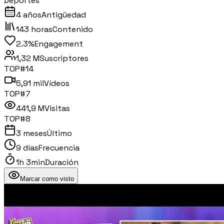
Deportes
4 años
Antigüedad
143 horas
Contenido
2.3%
Engagement
1,32 M
Suscriptores
TOP#
14
5,91 mil
Vídeos
TOP#
7
441,9 M
Visitas
TOP#
8
3 meses
Último
9 días
Frecuencia
1h 3min
Duración
Marcar como visto