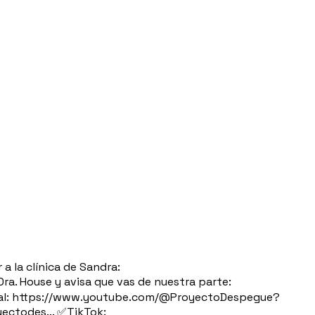
 la clínica de Sandra:
ra. House y avisa que vas de nuestra parte:
 canal: https://www.youtube.com/@ProyectoDespegue?
ectodes... ✅TikTok: