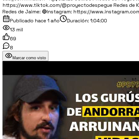
https://www.tiktok.com/@proyectodespegue Redes de Kik
Redes de Jaime: 🔵Instagram: https://www.instagram.c
Publicado
hace 1 año
Duración:
1:04:00
13 mil
69
8
Marcar como visto