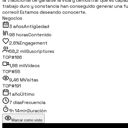
la tradicional de ganarse la vida y demostrar que es capa
trabajo duro y constancia han conseguido generar una fu
correo!! Estamos deseando conocerte.
Negocios
3 años
Antigüedad
98 horas
Contenido
2.8%
Engagement
58,2 mil
Suscriptores
TOP#
186
1,88 mil
Vídeos
TOP#
55
9,46 M
Visitas
TOP#
191
1 año
Último
7 días
Frecuencia
1h 14min
Duración
Marcar como visto