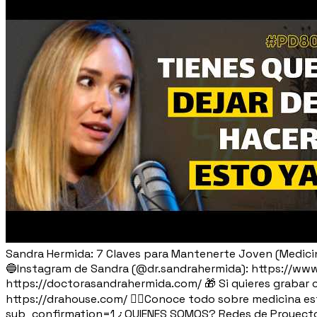
Sandra Hermida: 7 Claves para Mantenerte Joven (Medici
🔵Instagram de Sandra (@dr.sandrahermida): https://www.i
https://doctorasandrahermida.com/ 🎁 Si quieres grabar c
https://drahouse.com/ 👉🏽Conoce todo sobre medicina e
sub_confirmation=1 ¿QUIENES SOMOS? Redes de Proyecto