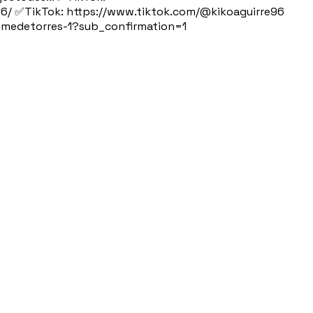
96/ ✅TikTok: https://www.tiktok.com/@kikoaguirre96
aimedetorres-1?sub_confirmation=1