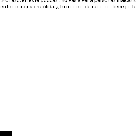
z. Por eso, en este podcast no vas a ver a personas inalcan
ente de ingresos sólida. ¿Tu modelo de negocio tiene pote