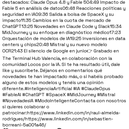
destacados: Claude Opus 4.8 y Fable 504:49 Impacto de
Fable 5 en análisis de datos06:48 Reacciones políticas y
seguridad en IA09:36 Salida a bolsa de SpaceX y su
impacto11:35 Cambios en la cuota de mercado de
ChatGPT13:25 Novedades en Claude Code y Slack15:34
MidJourney y su enfoque en diagnóstico médico17:23
Orquestación de modelos de IA19:25 Inversiones en data
centers y chips20:48 Mistral y su nuevo modelo
OCR21:43 El silencio de Google en junio👉 Grabado en
The Terminal Hub Valencia, en colaboración con la
comunidad Locos por la IA. Si te ha resultado útil, dale
like y suscríbete. Déjanos en comentarios qué
novedades te han impactado más, o si habéis probado
alguno de estos modelos y tenéis una opinión
diferente.#InteligenciaArtificial #IA #ClaudeOpus
#FableAI #ChatGPT #SpaceX #MidJourney #Mistral
#NovedadesIA #ModoInteligenteContacta con nosotros
si quieres colaborar o
patrocinar:https://www.linkedin.com/in/raul-almeida-
rodrigues/https://www.linkedin.com/in/sebastien-
borreani-5a001a46/