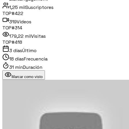
1,25 mil
Suscriptores
TOP#
422
319
Vídeos
TOP#
314
179,22 mil
Visitas
TOP#
418
3 días
Último
18 días
Frecuencia
31 min
Duración
Marcar como visto