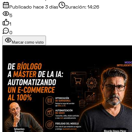
Publicado
hace 3 días
Duración:
14:26
5
1
0
Marcar como visto