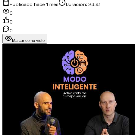
Publicado
hace 1 mes
Duración:
23:41
0
0
0
Marcar como visto