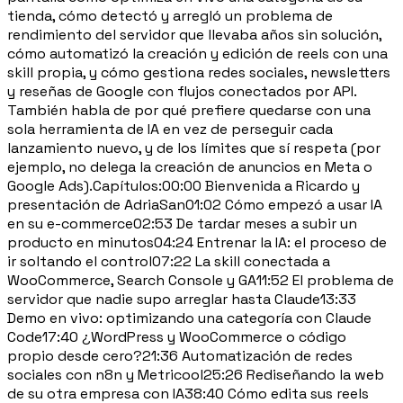
tienda, cómo detectó y arregló un problema de
rendimiento del servidor que llevaba años sin solución,
cómo automatizó la creación y edición de reels con una
skill propia, y cómo gestiona redes sociales, newsletters
y reseñas de Google con flujos conectados por API.
También habla de por qué prefiere quedarse con una
sola herramienta de IA en vez de perseguir cada
lanzamiento nuevo, y de los límites que sí respeta (por
ejemplo, no delega la creación de anuncios en Meta o
Google Ads).Capítulos:00:00 Bienvenida a Ricardo y
presentación de AdriaSan01:02 Cómo empezó a usar IA
en su e-commerce02:53 De tardar meses a subir un
producto en minutos04:24 Entrenar la IA: el proceso de
ir soltando el control07:22 La skill conectada a
WooCommerce, Search Console y GA11:52 El problema de
servidor que nadie supo arreglar hasta Claude13:33
Demo en vivo: optimizando una categoría con Claude
Code17:40 ¿WordPress y WooCommerce o código
propio desde cero?21:36 Automatización de redes
sociales con n8n y Metricool25:26 Rediseñando la web
de su otra empresa con IA38:40 Cómo edita sus reels