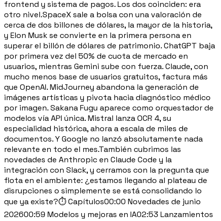
frontend y sistema de pagos. Los dos coinciden: era
otro nivel.SpaceX sale a bolsa con una valoración de
cerca de dos billones de dólares, la mayor de la historia,
y Elon Musk se convierte en la primera persona en
superar el billón de dólares de patrimonio. ChatGPT baja
por primera vez del 50% de cuota de mercado en
usuarios, mientras Gemini sube con fuerza. Claude, con
mucho menos base de usuarios gratuitos, factura más
que OpenAI. MidJourney abandona la generación de
imágenes artísticas y pivota hacia diagnóstico médico
por imagen. Sakana Fugu aparece como orquestador de
modelos vía API única. Mistral lanza OCR 4, su
especialidad histórica, ahora a escala de miles de
documentos. Y Google no lanzó absolutamente nada
relevante en todo el mes.También cubrimos las
novedades de Anthropic en Claude Code y la
integración con Slack, y cerramos con la pregunta que
flota en el ambiente: ¿estamos llegando al plateau de
disrupciones o simplemente se está consolidando lo
que ya existe?⏱️ Capítulos00:00 Novedades de junio
202600:59 Modelos y mejoras en IA02:53 Lanzamientos