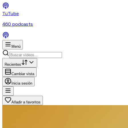
TuTube
460
podcasts
Menú
Recientes
Cambiar vista
Inicia sesión
Añadir a favoritos