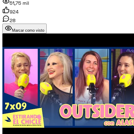
51,75 mil
924
28
Marcar como visto