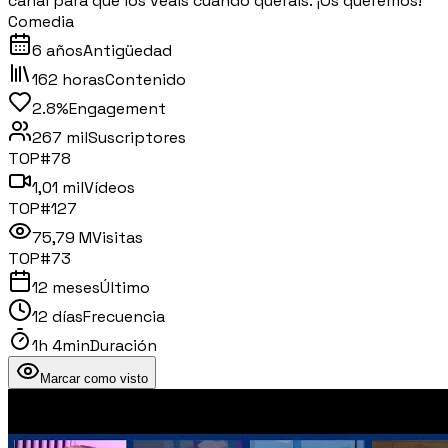
canal para que los veáis cuando queráis. ¡Os queremos!
Comedia
6 años
Antigüedad
162 horas
Contenido
2.8%
Engagement
267 mil
Suscriptores
TOP#
78
1,01 mil
Vídeos
TOP#
127
75,79 M
Visitas
TOP#
73
12 meses
Último
12 días
Frecuencia
1h 4min
Duración
Marcar como visto