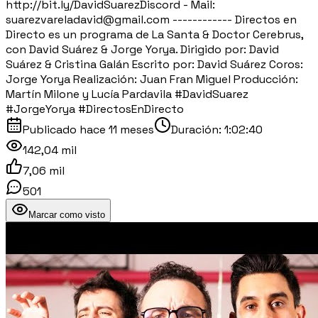
http://bit.ly/DavidSuarezDiscord - Mail:
suarezvareladavid@gmail.com ------------ Directos en
Directo es un programa de La Santa & Doctor Cerebrus,
con David Suárez & Jorge Yorya. Dirigido por: David
Suárez & Cristina Galán Escrito por: David Suárez Coros:
Jorge Yorya Realización: Juan Fran Miguel Producción:
Martín Milone y Lucía Pardavila #DavidSuarez
#JorgeYorya #DirectosEnDirecto
Publicado
hace 11 meses
Duración:
1:02:40
142,04 mil
7,06 mil
501
Marcar como visto