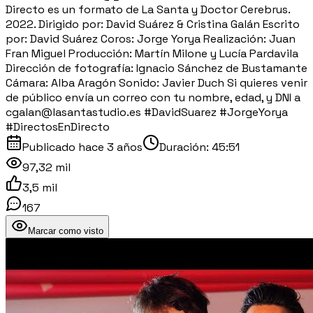
Directo es un formato de La Santa y Doctor Cerebrus.
2022. Dirigido por: David Suárez & Cristina Galán Escrito
por: David Suárez Coros: Jorge Yorya Realización: Juan
Fran Miguel Producción: Martín Milone y Lucía Pardavila
Dirección de fotografía: Ignacio Sánchez de Bustamante
Cámara: Alba Aragón Sonido: Javier Duch Si quieres venir
de público envía un correo con tu nombre, edad, y DNI a
cgalan@lasantastudio.es #DavidSuarez #JorgeYorya
#DirectosEnDirecto
Publicado
hace 3 años
Duración:
45:51
97,32 mil
3,5 mil
167
Marcar como visto