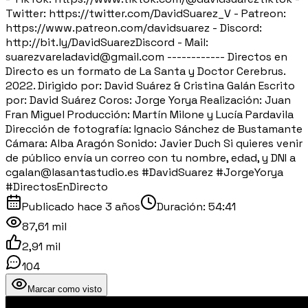
Twitter: https://twitter.com/DavidSuarez_V - Patreon:
https://www.patreon.com/davidsuarez - Discord:
http://bit.ly/DavidSuarezDiscord - Mail:
suarezvareladavid@gmail.com ------------ Directos en
Directo es un formato de La Santa y Doctor Cerebrus.
2022. Dirigido por: David Suárez & Cristina Galán Escrito
por: David Suárez Coros: Jorge Yorya Realización: Juan
Fran Miguel Producción: Martín Milone y Lucía Pardavila
Dirección de fotografía: Ignacio Sánchez de Bustamante
Cámara: Alba Aragón Sonido: Javier Duch Si quieres venir
de público envía un correo con tu nombre, edad, y DNI a
cgalan@lasantastudio.es #DavidSuarez #JorgeYorya
#DirectosEnDirecto
Publicado
hace 3 años
Duración:
54:41
87,61 mil
2,91 mil
104
Marcar como visto