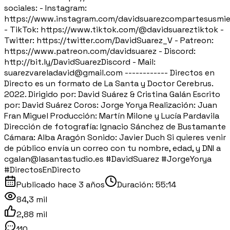
sociales: - Instagram:
https://www.instagram.com/davidsuarezcompartesusmie
- TikTok: https://www.tiktok.com/@davidsuareztiktok -
Twitter: https://twitter.com/DavidSuarez_V - Patreon:
https://www.patreon.com/davidsuarez - Discord:
http://bit.ly/DavidSuarezDiscord - Mail:
suarezvareladavid@gmail.com ------------ Directos en
Directo es un formato de La Santa y Doctor Cerebrus.
2022. Dirigido por: David Suárez & Cristina Galán Escrito
por: David Suárez Coros: Jorge Yorya Realización: Juan
Fran Miguel Producción: Martín Milone y Lucía Pardavila
Dirección de fotografía: Ignacio Sánchez de Bustamante
Cámara: Alba Aragón Sonido: Javier Duch Si quieres venir
de público envía un correo con tu nombre, edad, y DNI a
cgalan@lasantastudio.es #DavidSuarez #JorgeYorya
#DirectosEnDirecto
Publicado
hace 3 años
Duración:
55:14
84,3 mil
2,88 mil
110