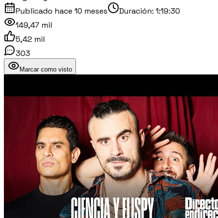
Publicado
hace 10 meses
Duración:
1:19:30
149,47 mil
5,42 mil
303
Marcar como visto