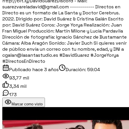
http://bit.ly/DavidSuarezDiscord - Mail:
suarezvareladavid@gmail.com ------------ Directos en
Directo es un formato de La Santa y Doctor Cerebrus.
2022. Dirigido por: David Suárez & Cristina Galán Escrito
por: David Suárez Coros: Jorge Yorya Realización: Juan
Fran Miguel Producción: Martín Milone y Lucía Pardavila
Dirección de fotografía: Ignacio Sánchez de Bustamante
Cámara: Alba Aragón Sonido: Javier Duch Si quieres venir
de público envía un correo con tu nombre, edad, y DNI a
cgalan@lasantastudio.es #DavidSuarez #JorgeYorya
#DirectosEnDirecto
Publicado
hace 3 años
Duración:
59:04
93,77 mil
3,34 mil
173
Marcar como visto