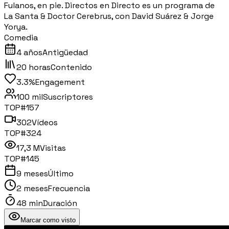
Fulanos, en pie. Directos en Directo es un programa de
La Santa & Doctor Cerebrus, con David Suárez & Jorge
Yorya.
Comedia
4 años
Antigüedad
20 horas
Contenido
3.3%
Engagement
100 mil
Suscriptores
TOP#
157
302
Vídeos
TOP#
324
17,3 M
Visitas
TOP#
145
9 meses
Último
2 meses
Frecuencia
48 min
Duración
Marcar como visto