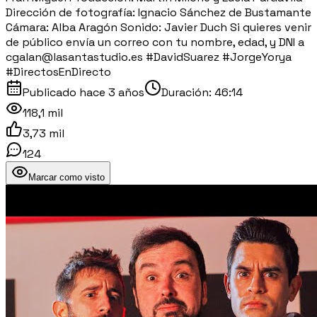
Dirección de fotografía: Ignacio Sánchez de Bustamante
Cámara: Alba Aragón Sonido: Javier Duch Si quieres venir
de público envía un correo con tu nombre, edad, y DNI a
cgalan@lasantastudio.es #DavidSuarez #JorgeYorya
#DirectosEnDirecto
Publicado
hace 3 años
Duración:
46:14
118,1 mil
3,73 mil
124
Marcar como visto