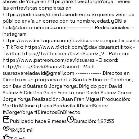
shows de Yorya en https://linktr.ee/JorgeYorya Tienes
las entrevistas completas en
https://podimo.es/directosendirecto Si quieres venir de
público envía un correo con tu nombre, edad, y DNI a
hola@doctorcerebrus.com ------------ Redes sociales: -
Instagram:
https://www.instagram.com/davidsuarezcompartesusmie
- TikTok: https://www.tiktok.com/@davidsuareztiktok -
Twitter: https://twitter.com/DavidSuarez_V - Patreon:
https://www.patreon.com/davidsuarez - Discord:
http://bit.ly/DavidSuarezDiscord - Mail:
suarezvareladavid@gmail.com ------------ Directos en
Directo es un programa de La Santa & Doctor Cerebrus,
con David Suárez & Jorge Yorya. Dirigido por: David
Suárez & Cristina Galán Escrito por: David Suárez Coros:
Jorge Yorya Realización: Juan Fran Miguel Producción:
Martín Milone y Lucía Pardavila #DavidSuarez
#JorgeYorya #DirectosEnDirecto
Publicado
hace 9 meses
Duración:
1:27:53
124,33 mil