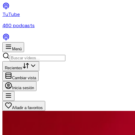
TuTube
460
podcasts
Menú
Recientes
Cambiar vista
Inicia sesión
Añadir a favoritos