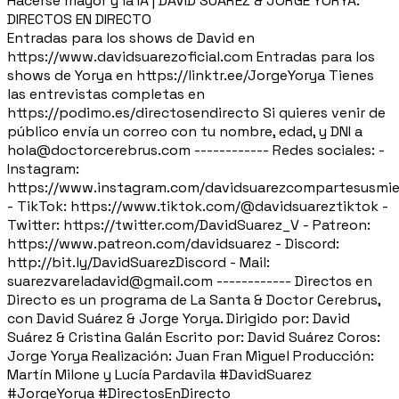
Hacerse mayor y la IA | DAVID SUÁREZ & JORGE YORYA:
DIRECTOS EN DIRECTO
Entradas para los shows de David en
https://www.davidsuarezoficial.com Entradas para los
shows de Yorya en https://linktr.ee/JorgeYorya Tienes
las entrevistas completas en
https://podimo.es/directosendirecto Si quieres venir de
público envía un correo con tu nombre, edad, y DNI a
hola@doctorcerebrus.com ------------ Redes sociales: -
Instagram:
https://www.instagram.com/davidsuarezcompartesusmie
- TikTok: https://www.tiktok.com/@davidsuareztiktok -
Twitter: https://twitter.com/DavidSuarez_V - Patreon:
https://www.patreon.com/davidsuarez - Discord:
http://bit.ly/DavidSuarezDiscord - Mail:
suarezvareladavid@gmail.com ------------ Directos en
Directo es un programa de La Santa & Doctor Cerebrus,
con David Suárez & Jorge Yorya. Dirigido por: David
Suárez & Cristina Galán Escrito por: David Suárez Coros:
Jorge Yorya Realización: Juan Fran Miguel Producción:
Martín Milone y Lucía Pardavila #DavidSuarez
#JorgeYorya #DirectosEnDirecto