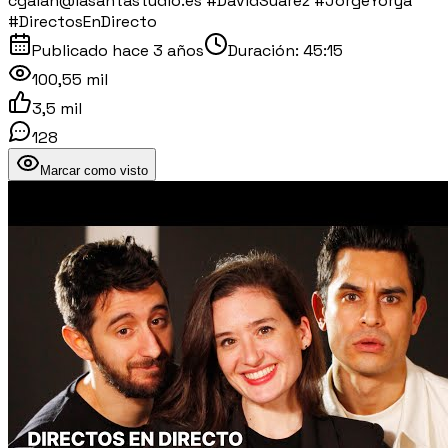
cgalan@lasantastudio.es #DavidSuarez #JorgeYorya
#DirectosEnDirecto
Publicado
hace 3 años
Duración:
45:15
100,55 mil
3,5 mil
128
Marcar como visto