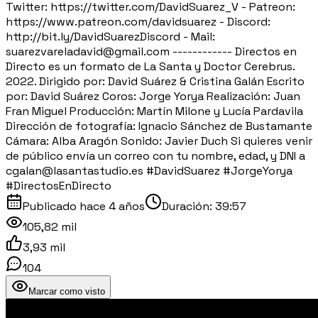
Twitter: https://twitter.com/DavidSuarez_V - Patreon:
https://www.patreon.com/davidsuarez - Discord:
http://bit.ly/DavidSuarezDiscord - Mail:
suarezvareladavid@gmail.com ------------ Directos en
Directo es un formato de La Santa y Doctor Cerebrus.
2022. Dirigido por: David Suárez & Cristina Galán Escrito
por: David Suárez Coros: Jorge Yorya Realización: Juan
Fran Miguel Producción: Martín Milone y Lucía Pardavila
Dirección de fotografía: Ignacio Sánchez de Bustamante
Cámara: Alba Aragón Sonido: Javier Duch Si quieres venir
de público envía un correo con tu nombre, edad, y DNI a
cgalan@lasantastudio.es #DavidSuarez #JorgeYorya
#DirectosEnDirecto
Publicado
hace 4 años
Duración:
39:57
105,82 mil
3,93 mil
104
Marcar como visto