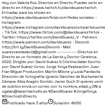
Hoy con Valeria Ros. Directos en Directo. Puedes verlo en
directo en https://www.twitch.tv/davidsuareztwitch
Entradas para los shows en
https://www.davidsuarezoficial.com Redes sociales: -
Instagram:
https://www.instagram.com/davidsuarezcompartesusmie
- TikTok: https://www.tiktok.com/@davidsuareztiktok -
Twitter: https://twitter.com/DavidSuarez_V - Patreon:
https://www.patreon.com/davidsuarez - Discord:
http://bit.ly/DavidSuarezDiscord - Mail:
suarezvareladavid@gmail.com ------------ Directos en
Directo es un formato de La Santa y Doctor Cerebrus.
2022. Dirigido por: David Suárez & Cristina Galán Escrito
por: David Suárez Coros: Jorge Yorya Realización: Juan
Fran Miguel Producción: Martín Milone y Lucía Pardavila
Dirección de fotografía: Ignacio Sánchez de Bustamante
Cámara: Alba Aragón Sonido: Javier Duch Si quieres venir
de público envía un correo con tu nombre, edad, y DNI a
cgalan@lasantastudio.es #DavidSuarez #JorgeYorya
#DirectosEnDirecto
Publicado
hace 3 años
Duración:
49:50