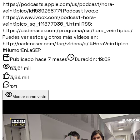
https://podcasts.apple.com/us/podcast/hora-
veintipico/id1589268771 Podcast Ivoox:
https://www.ivoox.com/podcast-hora-
veintipico_sq_f11377036_1.html RSS:
https://cadenaser.com/programa/rss/hora_veintipico/
Puedes ver estos y otros más vídeos en:
http://cadenaser.com/tag/videos/a/ #HoraVeintipico
#HumorEnLaSER
Publicado
hace 7 meses
Duración:
19:02
63,51 mil
3,84 mil
121
Marcar como visto