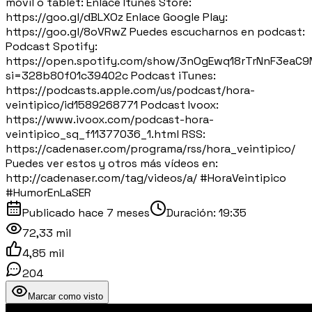
móvil o tablet: Enlace Itunes Store:
https://goo.gl/dBLXOz Enlace Google Play:
https://goo.gl/8oVRwZ Puedes escucharnos en podcast:
Podcast Spotify:
https://open.spotify.com/show/3nOgEwq18rTrNnF3eaC
si=328b80f01c39402c Podcast iTunes:
https://podcasts.apple.com/us/podcast/hora-
veintipico/id1589268771 Podcast Ivoox:
https://www.ivoox.com/podcast-hora-
veintipico_sq_f11377036_1.html RSS:
https://cadenaser.com/programa/rss/hora_veintipico/
Puedes ver estos y otros más vídeos en:
http://cadenaser.com/tag/videos/a/ #HoraVeintipico
#HumorEnLaSER
Publicado
hace 7 meses
Duración:
19:35
72,33 mil
4,85 mil
204
Marcar como visto