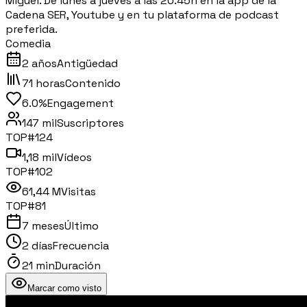
Miguel. De lunes a jueves a las 20.45h en la app de la
Cadena SER, Youtube y en tu plataforma de podcast
preferida.
Comedia
2 años
Antigüedad
71 horas
Contenido
6.0%
Engagement
147 mil
Suscriptores
TOP#
124
1,18 mil
Vídeos
TOP#
102
61,44 M
Visitas
TOP#
81
7 meses
Último
2 días
Frecuencia
21 min
Duración
Marcar como visto