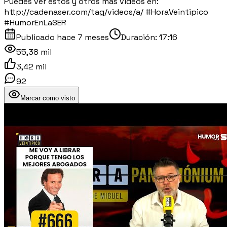
Puedes ver estos y otros más vídeos en:
http://cadenaser.com/tag/videos/a/ #HoraVeintipico
#HumorEnLaSER
Publicado
hace 7 meses
Duración:
17:16
55,38 mil
3,42 mil
92
Marcar como visto