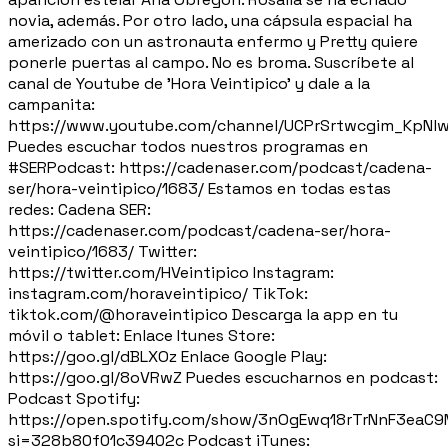
novia, además. Por otro lado, una cápsula espacial ha
amerizado con un astronauta enfermo y Pretty quiere
ponerle puertas al campo. No es broma. Suscríbete al
canal de Youtube de 'Hora Veintipico' y dale a la
campanita:
https://www.youtube.com/channel/UCPrSrtwcgim_KpNl
Puedes escuchar todos nuestros programas en
#SERPodcast: https://cadenaser.com/podcast/cadena-
ser/hora-veintipico/1683/ Estamos en todas estas
redes: Cadena SER:
https://cadenaser.com/podcast/cadena-ser/hora-
veintipico/1683/ Twitter:
https://twitter.com/HVeintipico Instagram:
instagram.com/horaveintipico/ TikTok:
tiktok.com/@horaveintipico Descarga la app en tu
móvil o tablet: Enlace Itunes Store:
https://goo.gl/dBLXOz Enlace Google Play:
https://goo.gl/8oVRwZ Puedes escucharnos en podcast:
Podcast Spotify:
https://open.spotify.com/show/3nOgEwq18rTrNnF3eaC
si=328b80f01c39402c Podcast iTunes: