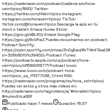
https://cadenaser.com/podcast/cadena-ser/hora-
veintipico/1683/ Twitter:
https://twitter.com/HVeintipico Instagram:
instagram.com/horaveintipico/ TikTok:
tiktok.com/@horaveintipico Descarga la app en tu
móvil o tablet: Enlace Itunes Store:
https://goo.gl/dBLXOz Enlace Google Play:
https://goo.gl/8oVRwZ Puedes escucharnos en podcast:
Podcast Spotify:
https://open.spotify.com/show/3nOgEwq18rTrNnF3eaC
si=328b80f01c39402c Podcast iTunes:
https://podcasts.apple.com/us/podcast/hora-
veintipico/id1589268771 Podcast Ivoox:
https://www.ivoox.com/podcast-hora-
veintipico_sq_f11377036_1.html RSS:
https://cadenaser.com/programa/rss/hora_veintipico/
Puedes ver estos y otros más vídeos en:
http://cadenaser.com/tag/videos/a/ #HoraVeintipico
#HumorEnLaSER
Publicado
hace 7 meses
Duración:
15:37