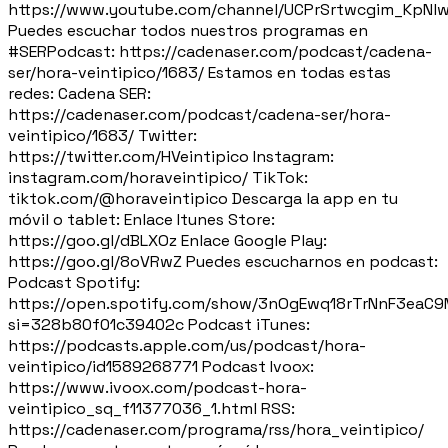
https://www.youtube.com/channel/UCPrSrtwcgim_KpNl
Puedes escuchar todos nuestros programas en
#SERPodcast: https://cadenaser.com/podcast/cadena-
ser/hora-veintipico/1683/ Estamos en todas estas
redes: Cadena SER:
https://cadenaser.com/podcast/cadena-ser/hora-
veintipico/1683/ Twitter:
https://twitter.com/HVeintipico Instagram:
instagram.com/horaveintipico/ TikTok:
tiktok.com/@horaveintipico Descarga la app en tu
móvil o tablet: Enlace Itunes Store:
https://goo.gl/dBLXOz Enlace Google Play:
https://goo.gl/8oVRwZ Puedes escucharnos en podcast:
Podcast Spotify:
https://open.spotify.com/show/3nOgEwq18rTrNnF3eaC
si=328b80f01c39402c Podcast iTunes:
https://podcasts.apple.com/us/podcast/hora-
veintipico/id1589268771 Podcast Ivoox:
https://www.ivoox.com/podcast-hora-
veintipico_sq_f11377036_1.html RSS:
https://cadenaser.com/programa/rss/hora_veintipico/