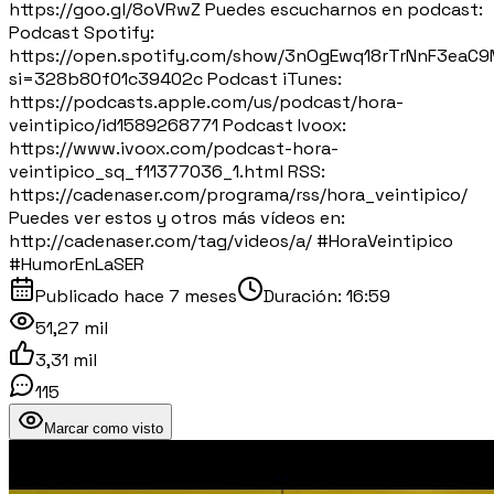
https://goo.gl/8oVRwZ Puedes escucharnos en podcast:
Podcast Spotify:
https://open.spotify.com/show/3nOgEwq18rTrNnF3eaC
si=328b80f01c39402c Podcast iTunes:
https://podcasts.apple.com/us/podcast/hora-
veintipico/id1589268771 Podcast Ivoox:
https://www.ivoox.com/podcast-hora-
veintipico_sq_f11377036_1.html RSS:
https://cadenaser.com/programa/rss/hora_veintipico/
Puedes ver estos y otros más vídeos en:
http://cadenaser.com/tag/videos/a/ #HoraVeintipico
#HumorEnLaSER
Publicado
hace 7 meses
Duración:
16:59
51,27 mil
3,31 mil
115
Marcar como visto