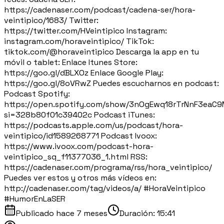
https://cadenaser.com/podcast/cadena-ser/hora-
veintipico/1683/ Twitter:
https://twitter.com/HVeintipico Instagram:
instagram.com/horaveintipico/ TikTok:
tiktok.com/@horaveintipico Descarga la app en tu
móvil o tablet: Enlace Itunes Store:
https://goo.gl/dBLXOz Enlace Google Play:
https://goo.gl/8oVRwZ Puedes escucharnos en podcast:
Podcast Spotify:
https://open.spotify.com/show/3nOgEwq18rTrNnF3eaC
si=328b80f01c39402c Podcast iTunes:
https://podcasts.apple.com/us/podcast/hora-
veintipico/id1589268771 Podcast Ivoox:
https://www.ivoox.com/podcast-hora-
veintipico_sq_f11377036_1.html RSS:
https://cadenaser.com/programa/rss/hora_veintipico/
Puedes ver estos y otros más vídeos en:
http://cadenaser.com/tag/videos/a/ #HoraVeintipico
#HumorEnLaSER
Publicado
hace 7 meses
Duración:
15:41