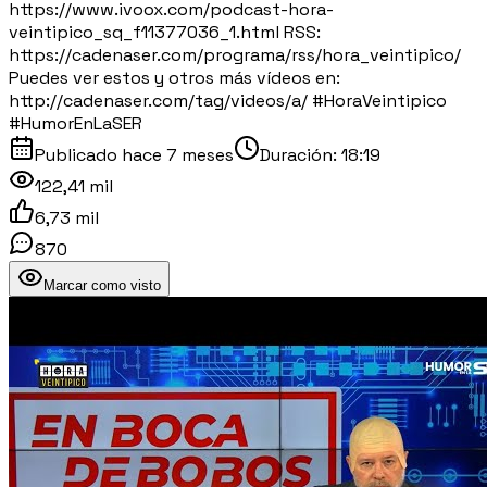
https://www.ivoox.com/podcast-hora-
veintipico_sq_f11377036_1.html RSS:
https://cadenaser.com/programa/rss/hora_veintipico/
Puedes ver estos y otros más vídeos en:
http://cadenaser.com/tag/videos/a/ #HoraVeintipico
#HumorEnLaSER
Publicado
hace 7 meses
Duración:
18:19
122,41 mil
6,73 mil
870
Marcar como visto