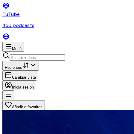
TuTube
460
podcasts
Menú
Recientes
Cambiar vista
Inicia sesión
Añadir a favoritos