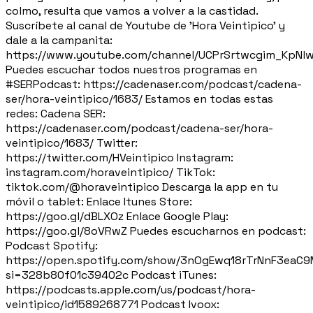
colmo, resulta que vamos a volver a la castidad.
Suscríbete al canal de Youtube de 'Hora Veintipico' y
dale a la campanita:
https://www.youtube.com/channel/UCPrSrtwcgim_KpNl
Puedes escuchar todos nuestros programas en
#SERPodcast: https://cadenaser.com/podcast/cadena-
ser/hora-veintipico/1683/ Estamos en todas estas
redes: Cadena SER:
https://cadenaser.com/podcast/cadena-ser/hora-
veintipico/1683/ Twitter:
https://twitter.com/HVeintipico Instagram:
instagram.com/horaveintipico/ TikTok:
tiktok.com/@horaveintipico Descarga la app en tu
móvil o tablet: Enlace Itunes Store:
https://goo.gl/dBLXOz Enlace Google Play:
https://goo.gl/8oVRwZ Puedes escucharnos en podcast:
Podcast Spotify:
https://open.spotify.com/show/3nOgEwq18rTrNnF3eaC
si=328b80f01c39402c Podcast iTunes:
https://podcasts.apple.com/us/podcast/hora-
veintipico/id1589268771 Podcast Ivoox: