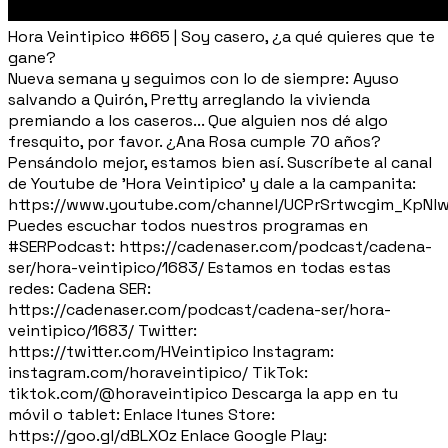
Hora Veintipico #665 | Soy casero, ¿a qué quieres que te
gane?
Nueva semana y seguimos con lo de siempre: Ayuso
salvando a Quirón, Pretty arreglando la vivienda
premiando a los caseros... Que alguien nos dé algo
fresquito, por favor. ¿Ana Rosa cumple 70 años?
Pensándolo mejor, estamos bien así. Suscríbete al canal
de Youtube de 'Hora Veintipico' y dale a la campanita:
https://www.youtube.com/channel/UCPrSrtwcgim_KpNl
Puedes escuchar todos nuestros programas en
#SERPodcast: https://cadenaser.com/podcast/cadena-
ser/hora-veintipico/1683/ Estamos en todas estas
redes: Cadena SER:
https://cadenaser.com/podcast/cadena-ser/hora-
veintipico/1683/ Twitter:
https://twitter.com/HVeintipico Instagram:
instagram.com/horaveintipico/ TikTok:
tiktok.com/@horaveintipico Descarga la app en tu
móvil o tablet: Enlace Itunes Store:
https://goo.gl/dBLXOz Enlace Google Play: