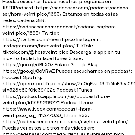
Puedes escuchar todos nuestros programas en
#SERPodcast: https://cadenaser.com/podcast/cadena-
ser/hora-veintipico/1683/ Estamos en todas estas
redes: Cadena SER:
https://cadenaser.com/podcast/cadena-ser/hora-
veintipico/1683/ Twitter:
https://twitter.com/HVeintipico Instagram:
instagram.com/horaveintipico/ TikTok:
tiktok.com/@horaveintipico Descarga la app en tu
móvil o tablet: Enlace Itunes Store:
https://goo.gl/dBLXOz Enlace Google Play:
https://goo.gl/8oVRwZ Puedes escucharnos en podcast:
Podcast Spotify:
https://open.spotify.com/show/3nOgEwq18rTrNnF3eaC
si=328b80f01c39402c Podcast iTunes:
https://podcasts.apple.com/us/podcast/hora-
veintipico/id1589268771 Podcast Ivoox:
https://www.ivoox.com/podcast-hora-
veintipico_sq_f11377036_1.html RSS:
https://cadenaser.com/programa/rss/hora_veintipico/
Puedes ver estos y otros más vídeos en:
http://cadenaser.com/tag/videos/a/ #HoraVeintipico