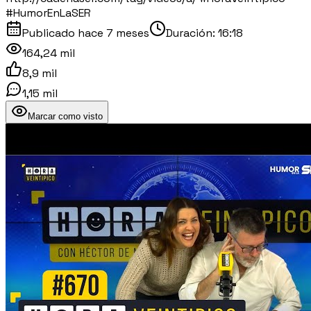
#HumorEnLaSER
Publicado
hace 7 meses
Duración:
16:18
164,24 mil
8,9 mil
1,15 mil
Marcar como visto