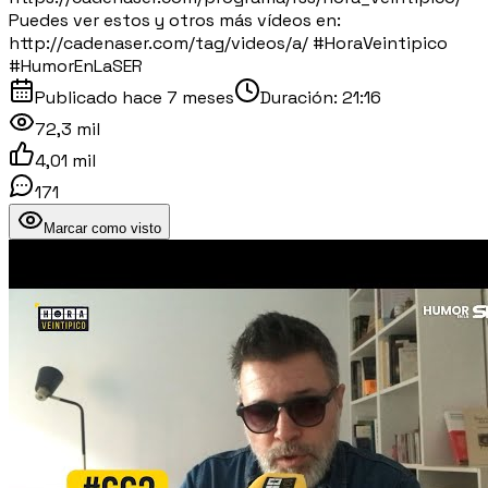
Puedes ver estos y otros más vídeos en:
http://cadenaser.com/tag/videos/a/ #HoraVeintipico
#HumorEnLaSER
Publicado
hace 7 meses
Duración:
21:16
72,3 mil
4,01 mil
171
Marcar como visto