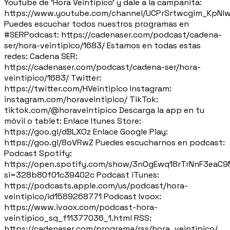
Youtube de 'Hora Veintipico' y dale a la campanita:
https://www.youtube.com/channel/UCPrSrtwcgim_KpNl
Puedes escuchar todos nuestros programas en
#SERPodcast: https://cadenaser.com/podcast/cadena-
ser/hora-veintipico/1683/ Estamos en todas estas
redes: Cadena SER:
https://cadenaser.com/podcast/cadena-ser/hora-
veintipico/1683/ Twitter:
https://twitter.com/HVeintipico Instagram:
instagram.com/horaveintipico/ TikTok:
tiktok.com/@horaveintipico Descarga la app en tu
móvil o tablet: Enlace Itunes Store:
https://goo.gl/dBLXOz Enlace Google Play:
https://goo.gl/8oVRwZ Puedes escucharnos en podcast:
Podcast Spotify:
https://open.spotify.com/show/3nOgEwq18rTrNnF3eaC
si=328b80f01c39402c Podcast iTunes:
https://podcasts.apple.com/us/podcast/hora-
veintipico/id1589268771 Podcast Ivoox:
https://www.ivoox.com/podcast-hora-
veintipico_sq_f11377036_1.html RSS:
https://cadenaser.com/programa/rss/hora_veintipico/