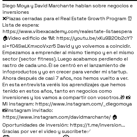
Diego Moya y David Marchante hablan sobre negocios e
inversiones
❌Plazas cerradas para el Real Estate Growth Program ⏰
Lista de espera:
https://www.vibexacademy.com/realestate-listaespera
🏠Video edificio de 1M: https://youtu.be/xKu9B2Ob2cY?
si=f04SwLKmxcoVxzr5 David y yo volvemos a coincidir.
Empezamos a emprender al mismo tiempo y en el mismo
sector (sector fitness). Luego acabamos perdiendo el
rastro de cada uno. Él se centró en el lanzamiento de
infoproductos y yo en crecer para vender mi startup.
Ahora después de casi 7 años, nos hemos vuelto a ver.
En esta entrevista veréis los aprendizajes que hemos
tenido en estos años, tanto en negocios como
inversiones y los vamos a compartir con vosotros.🎁 📸
Mi instagram: https://www.instagram.com/_diegomoya
📸Instagram invitado:
https://www.instagram.com/davidmarchante/ 🏠
Oportunidades de inversión: https://t.me/inversion...
Gracias por ver el video y suscríbete✅