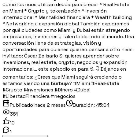
Cómo los ricos utilizan deuda para crecer * Real Estate
en Miami * Crypto y tokenización * Inversión
internacional * Mentalidad financiera * Wealth building
* Networking y expansión global También exploramos
por qué ciudades como Miami y Dubai están atrayendo
empresarios, inversores y talento de todo el mundo. Una
conversación llena de estrategias, visión y
oportunidades para quienes quieren pensar a otro nivel.
Invitado: Óscar Belisario Si quieres aprender sobre
inversiones, real estate, crypto, negocios y expansión
internacional… este episodio es para ti. 👇 Déjanos en
comentarios: ¿Crees que Miami seguirá creciendo o
estamos viendo una burbuja? #Miami #RealEstate
#Crypto #Inversiones #Dinero #Dubai
#LibertadFinanciera #negocios
Publicado
hace 2 meses
Duración:
45:04
361
10
1