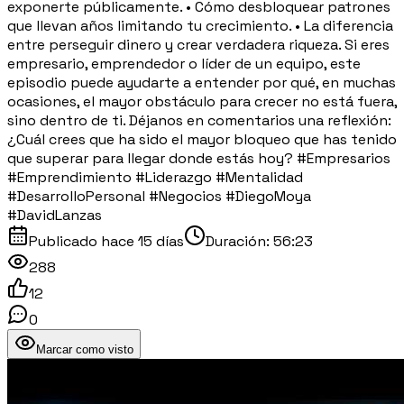
exponerte públicamente. • Cómo desbloquear patrones
que llevan años limitando tu crecimiento. • La diferencia
entre perseguir dinero y crear verdadera riqueza. Si eres
empresario, emprendedor o líder de un equipo, este
episodio puede ayudarte a entender por qué, en muchas
ocasiones, el mayor obstáculo para crecer no está fuera,
sino dentro de ti. Déjanos en comentarios una reflexión:
¿Cuál crees que ha sido el mayor bloqueo que has tenido
que superar para llegar donde estás hoy? #Empresarios
#Emprendimiento #Liderazgo #Mentalidad
#DesarrolloPersonal #Negocios #DiegoMoya
#DavidLanzas
Publicado
hace 15 días
Duración:
56:23
288
12
0
Marcar como visto