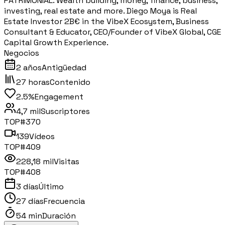
PATRIMONIAL. Wealth building, money, finance, business,
investing, real estate and more. Diego Moya is Real
Estate Investor 2B€ in the VibeX Ecosystem, Business
Consultant & Educator, CEO/Founder of VibeX Global, CGE
Capital Growth Experience.
Negocios
2 años
Antigüedad
27 horas
Contenido
2.5%
Engagement
4,7 mil
Suscriptores
TOP#
370
139
Vídeos
TOP#
409
228,18 mil
Visitas
TOP#
408
3 días
Último
27 días
Frecuencia
54 min
Duración