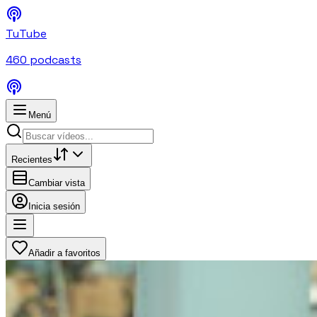
TuTube
460
podcasts
Menú
Recientes
Cambiar vista
Inicia sesión
Añadir a favoritos