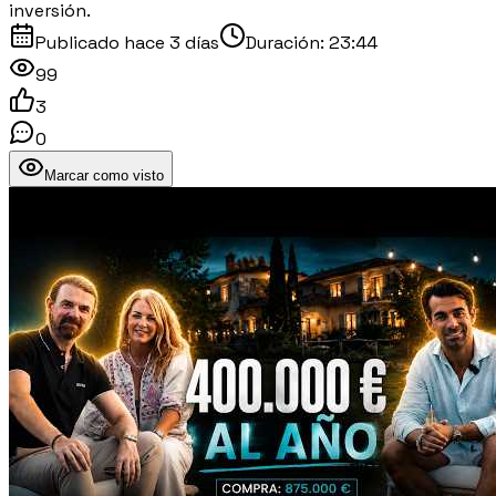
inversión.
Publicado
hace 3 días
Duración:
23:44
99
3
0
Marcar como visto