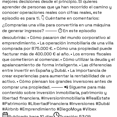
mejores decisiones desde el principio. Si quieres
aprender de personas que ya han recorrido el camino y
conocer operaciones reales con cifras reales, este
episodio es para ti. 👇 Cuéntame en comentarios:
¿Comprarías una villa para convertirla en una máquina
de generar ingresos? ⸻ ⏱️ En este episodio
descubrirás: • Cómo pasaron del mundo corporativo al
emprendimiento. • La operación inmobiliaria de una villa
comprada por 875.000 €. • Cómo una propiedad puede
facturar más de 400.000 € al año. • Los errores fiscales
que cometieron al comenzar. • Cómo utilizar la deuda y el
apalancamiento de forma inteligente. • Las diferencias
entre invertir en España y Dubái. • La importancia de
crear experiencias para aumentar la rentabilidad de un
activo. • Cómo piensan los grandes inversores antes de
comprar una propiedad. ⸻ 📲 Sígueme para más
contenido sobre inversión inmobiliaria, patrimonio y
libertad financiera. #InversionInmobiliaria #RealEstate
#Patrimonio #LibertadFinanciera #Inversiones #Dubái
#Airbnb #Emprendimiento #DiegoMoya #Vibex
Publicado
hace 10 días
Duración:
53:09