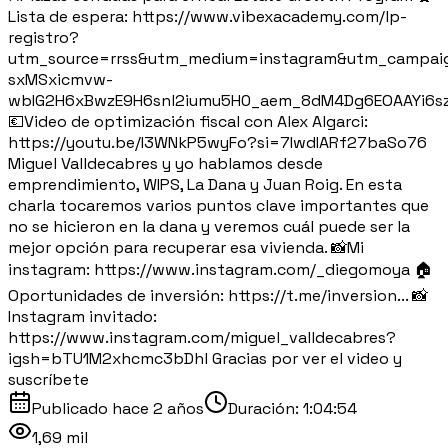
Lista de espera: https://www.vibexacademy.com/lp-
registro?
utm_source=rrss&utm_medium=instagram&utm_campai
sxMSxicmvw-
wbIG2H6xBwzE9H6snl2iumu5H0_aem_8dM4Dg6EOAAYi6sz
💶Video de optimización fiscal con Alex Algarci:
https://youtu.be/I3WNkP5wyFo?si=7IwdIARf27baSo76
Miguel Valldecabres y yo hablamos desde
emprendimiento, WIPS, La Dana y Juan Roig. En esta
charla tocaremos varios puntos clave importantes que
no se hicieron en la dana y veremos cuál puede ser la
mejor opción para recuperar esa vivienda. 📸Mi
instagram: https://www.instagram.com/_diegomoya 🏠
Oportunidades de inversión: https://t.me/inversion... 📸
Instagram invitado:
https://www.instagram.com/miguel_valldecabres?
igsh=bTU1M2xhcmc3bDhl Gracias por ver el video y
suscríbete
Publicado
hace 2 años
Duración:
1:04:54
1,69 mil