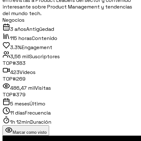
entrevistas a Product Leaders del sector y contenido
interesante sobre Product Management y tendencias
del mundo tech.
Negocios
3 años
Antigüedad
115 horas
Contenido
3.3%
Engagement
3,56 mil
Suscriptores
TOP#
383
423
Vídeos
TOP#
269
486,47 mil
Visitas
TOP#
379
5 meses
Último
11 días
Frecuencia
1h 12min
Duración
Marcar como visto