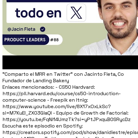
"Comparto el MRR en Twitter" con Jacinto Fleta, Co
Fundador de Landing Bakery
Enlaces mencionados: - CS50 Hardvard:
https://pll.harvard.edu/course/cs50-introduction-
computer-science - Freepik en Itnig:
https://www.youtube.com/live/8X17xOxLkSc?
si=M7KuEI_ZX03GlaQI - Equipo de Growth de Factorial:
https://youtu.be/FqNl14UmzTk?si=yPtJPxquB0SRycDz
Escucha este episodio en Spotify:
https://creators.spotify.com/pod/show/danidiestre/epi