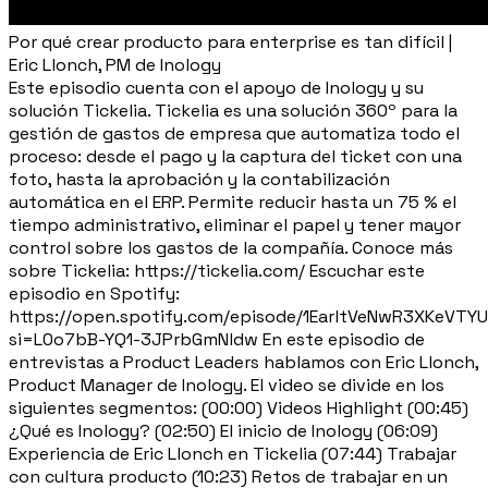
Por qué crear producto para enterprise es tan difícil |
Eric Llonch, PM de Inology
Este episodio cuenta con el apoyo de Inology y su
solución Tickelia. Tickelia es una solución 360º para la
gestión de gastos de empresa que automatiza todo el
proceso: desde el pago y la captura del ticket con una
foto, hasta la aprobación y la contabilización
automática en el ERP. Permite reducir hasta un 75 % el
tiempo administrativo, eliminar el papel y tener mayor
control sobre los gastos de la compañía. Conoce más
sobre Tickelia: https://tickelia.com/ Escuchar este
episodio en Spotify:
https://open.spotify.com/episode/1EarltVeNwR3XKeVTY
si=L0o7bB-YQ1-3JPrbGmNldw En este episodio de
entrevistas a Product Leaders hablamos con Eric Llonch,
Product Manager de Inology. El video se divide en los
siguientes segmentos: (00:00) Videos Highlight (00:45)
¿Qué es Inology? (02:50) El inicio de Inology (06:09)
Experiencia de Eric Llonch en Tickelia (07:44) Trabajar
con cultura producto (10:23) Retos de trabajar en un