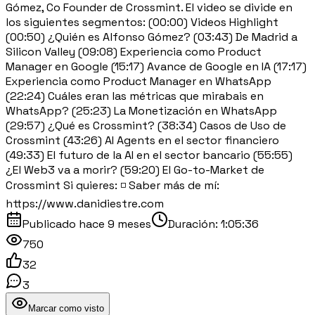
Gómez, Co Founder de Crossmint. El video se divide en
los siguientes segmentos: (00:00) Videos Highlight
(00:50) ¿Quién es Alfonso Gómez? (03:43) De Madrid a
Silicon Valley (09:08) Experiencia como Product
Manager en Google (15:17) Avance de Google en IA (17:17)
Experiencia como Product Manager en WhatsApp
(22:24) Cuáles eran las métricas que mirabais en
WhatsApp? (25:23) La Monetización en WhatsApp
(29:57) ¿Qué es Crossmint? (38:34) Casos de Uso de
Crossmint (43:26) AI Agents en el sector financiero
(49:33) El futuro de la AI en el sector bancario (55:55)
¿El Web3 va a morir? (59:20) El Go-to-Market de
Crossmint Si quieres: ◽️ Saber más de mí:
https://www.danidiestre.com
Publicado
hace 9 meses
Duración:
1:05:36
750
32
3
Marcar como visto