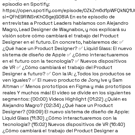
episodio en Spotify:
https://open.spotify.com/episode/0ZkZm6d1pWFQkNQ1
si=QFhE9RlNSnKhC6gejG08iA En este episodio de
entrevistas a Product Leaders hablamos con Alejandro
Magro, Lead Designer de Waynabox, y nos explicará su
visión sobre cómo cambiará el trabajo del Product
Designer en el futuro. En concreto, hablaremos de: ✅
¿Qué hace un Product Designer? ✅ Liquid Glass: El nuevo
sistema de diseño de Apple ✅ ¿Cómo interactuaremos
en el futuro con la tecnología? ✅ Nuevos dispositivos
de VR ✅ ¿Cómo cambiará el trabajo del Product
Designer a futuro? ✅ Con la IA: ¿Todos los productos se
ven iguales? ✅ El nuevo producto de Jony Ive y Sam
Altman ✅ Menos prototipos en Figma y más prototipos
reales Y muchos más! El video se divide en los siguientes
segmentos: (00:00) Videos Highlight (01:22) ¿Quién es
Alejandro Magro? (02:34) ¿Qué hace un Product
Designer? (09:09) El nuevo sistema de diseño de Apple:
Liquid Glass (11:30) ¿Cómo interactuaremos con la
tecnología? (15:02) Nuevos dispositivos de VR (16:40)
¿Cómo cambiará el trabajo del Product Designer a