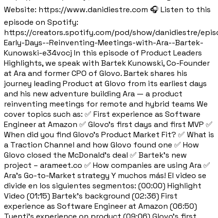
Website: https://www.danidiestre.com 🎧 Listen to this
episode on Spotify:
https://creators.spotify.com/pod/show/danidiestre/epis
Early-Days--Reinventing-Meetings-with-Ara--Bartek-
Kunowski-e34vocj In this episode of Product Leaders
Highlights, we speak with Bartek Kunowski, Co-Founder
at Ara and former CPO of Glovo. Bartek shares his
journey leading Product at Glovo from its earliest days
and his new adventure building Ara — a product
reinventing meetings for remote and hybrid teams We
cover topics such as: ✅ First experience as Software
Engineer at Amazon ✅ Glovo’s first days and first MVP ✅
When did you find Glovo’s Product Market Fit? ✅ What is
a Traction Channel and how Glovo found one ✅ How
Glovo closed the McDonald’s deal ✅ Bartek’s new
project – arameet.co ✅ How companies are using Ara ✅
Ara’s Go-to-Market strategy Y muchos más! El video se
divide en los siguientes segmentos: (00:00) Highlight
Video (01:15) Bartek’s background (02:36) First
experience as Software Engineer at Amazon (06:50)
Tuenti’s experience on product (09:06) Glovo’s first