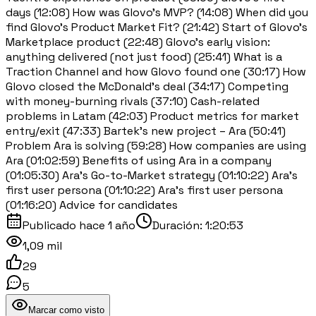
days (12:08) How was Glovo’s MVP? (14:08) When did you
find Glovo’s Product Market Fit? (21:42) Start of Glovo’s
Marketplace product (22:48) Glovo’s early vision:
anything delivered (not just food) (25:41) What is a
Traction Channel and how Glovo found one (30:17) How
Glovo closed the McDonald’s deal (34:17) Competing
with money-burning rivals (37:10) Cash-related
problems in Latam (42:03) Product metrics for market
entry/exit (47:33) Bartek’s new project – Ara (50:41)
Problem Ara is solving (59:28) How companies are using
Ara (01:02:59) Benefits of using Ara in a company
(01:05:30) Ara’s Go-to-Market strategy (01:10:22) Ara’s
first user persona (01:10:22) Ara’s first user persona
(01:16:20) Advice for candidates
Publicado
hace 1 año
Duración:
1:20:53
1,09 mil
29
5
Marcar como visto