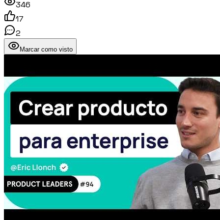
346
17
2
Marcar como visto