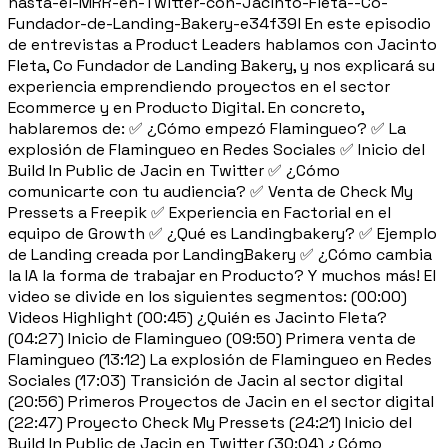
hasta-el-MRR-en-Twitter-con-Jacinto-Fleta--Co-
Fundador-de-Landing-Bakery-e34f39l En este episodio
de entrevistas a Product Leaders hablamos con Jacinto
Fleta, Co Fundador de Landing Bakery, y nos explicará su
experiencia emprendiendo proyectos en el sector
Ecommerce y en Producto Digital. En concreto,
hablaremos de: ✅ ¿Cómo empezó Flamingueo? ✅ La
explosión de Flamingueo en Redes Sociales ✅ Inicio del
Build In Public de Jacin en Twitter ✅ ¿Cómo
comunicarte con tu audiencia? ✅ Venta de Check My
Pressets a Freepik ✅ Experiencia en Factorial en el
equipo de Growth ✅ ¿Qué es Landingbakery? ✅ Ejemplo
de Landing creada por LandingBakery ✅ ¿Cómo cambia
la IA la forma de trabajar en Producto? Y muchos más! El
video se divide en los siguientes segmentos: (00:00)
Videos Highlight (00:45) ¿Quién es Jacinto Fleta?
(04:27) Inicio de Flamingueo (09:50) Primera venta de
Flamingueo (13:12) La explosión de Flamingueo en Redes
Sociales (17:03) Transición de Jacin al sector digital
(20:56) Primeros Proyectos de Jacin en el sector digital
(22:47) Proyecto Check My Pressets (24:21) Inicio del
Build In Public de Jacin en Twitter (30:04) ¿Cómo