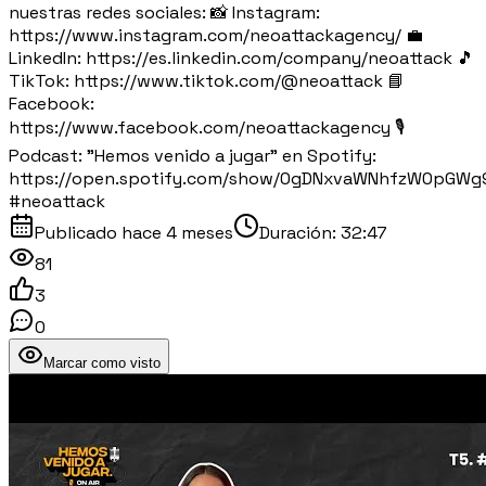
nuestras redes sociales: 📸 Instagram:
https://www.instagram.com/neoattackagency/ 💼
LinkedIn: https://es.linkedin.com/company/neoattack 🎵
TikTok: https://www.tiktok.com/@neoattack 📘
Facebook:
https://www.facebook.com/neoattackagency 🎙️
Podcast: "Hemos venido a jugar" en Spotify:
https://open.spotify.com/show/0gDNxvaWNhfzW0pGWg
#neoattack
Publicado
hace 4 meses
Duración:
32:47
81
3
0
Marcar como visto