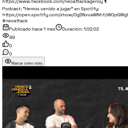
https://www.facebook.com/neoattackagency 🎙️
Podcast: "Hemos venido a jugar" en Spotify:
https://open.spotify.com/show/0gDNxvaWNhfzW0pGWg
#neoattack
Publicado
hace 1 mes
Duración:
1:02:02
49
0
0
Marcar como visto