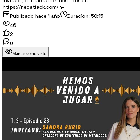
invitado, contacta con nosotros en
https://neoattack.com/ 🚀
Publicado
hace 1 año
Duración:
50:15
46
2
0
Marcar como visto