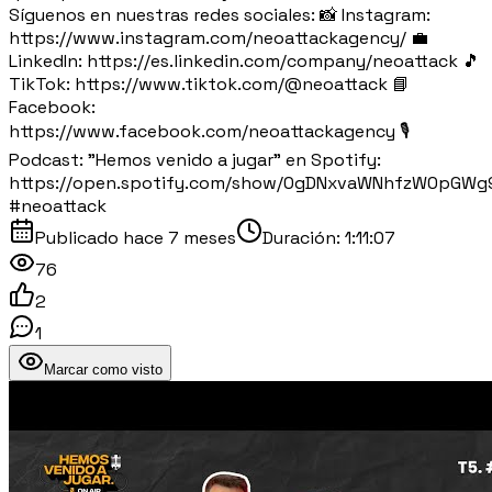
Síguenos en nuestras redes sociales: 📸 Instagram:
https://www.instagram.com/neoattackagency/ 💼
LinkedIn: https://es.linkedin.com/company/neoattack 🎵
TikTok: https://www.tiktok.com/@neoattack 📘
Facebook:
https://www.facebook.com/neoattackagency 🎙️
Podcast: "Hemos venido a jugar" en Spotify:
https://open.spotify.com/show/0gDNxvaWNhfzW0pGWg
#neoattack
Publicado
hace 7 meses
Duración:
1:11:07
76
2
1
Marcar como visto