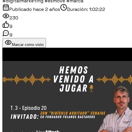
#digitalmarketing #esmove #marca
Publicado
hace 2 años
Duración:
1:02:22
230
9
9
Marcar como visto