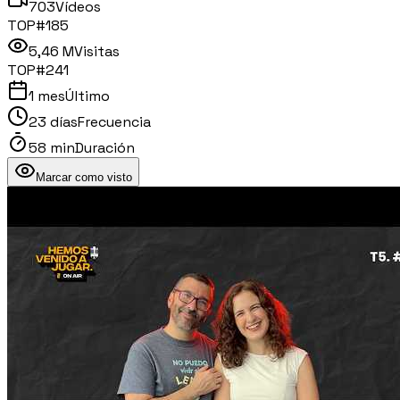
703
Vídeos
TOP#
185
5,46 M
Visitas
TOP#
241
1 mes
Último
23 días
Frecuencia
58 min
Duración
Marcar como visto