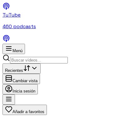
TuTube
460
podcasts
Menú
Recientes
Cambiar vista
Inicia sesión
Añadir a favoritos