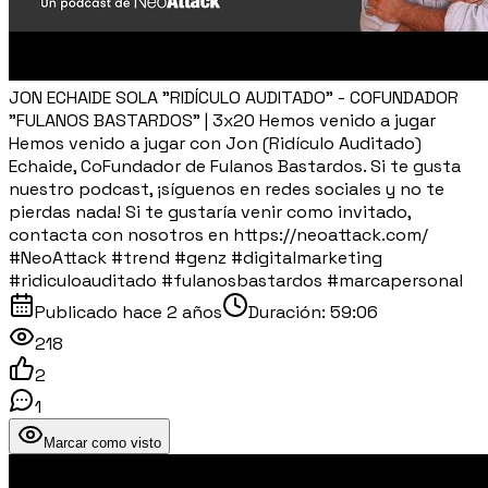
JON ECHAIDE SOLA "RIDÍCULO AUDITADO" - COFUNDADOR
"FULANOS BASTARDOS" | 3x20 Hemos venido a jugar
Hemos venido a jugar con Jon (Ridículo Auditado)
Echaide, CoFundador de Fulanos Bastardos. Si te gusta
nuestro podcast, ¡síguenos en redes sociales y no te
pierdas nada! Si te gustaría venir como invitado,
contacta con nosotros en https://neoattack.com/
#NeoAttack #trend #genz #digitalmarketing
#ridiculoauditado #fulanosbastardos #marcapersonal
Publicado
hace 2 años
Duración:
59:06
218
2
1
Marcar como visto