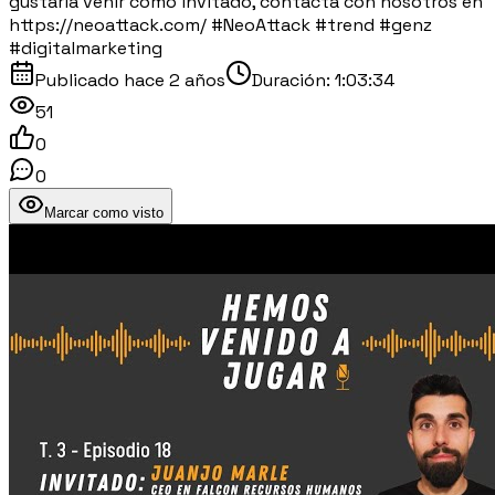
gustaría venir como invitado, contacta con nosotros en
https://neoattack.com/ #NeoAttack #trend #genz
#digitalmarketing
Publicado
hace 2 años
Duración:
1:03:34
51
0
0
Marcar como visto