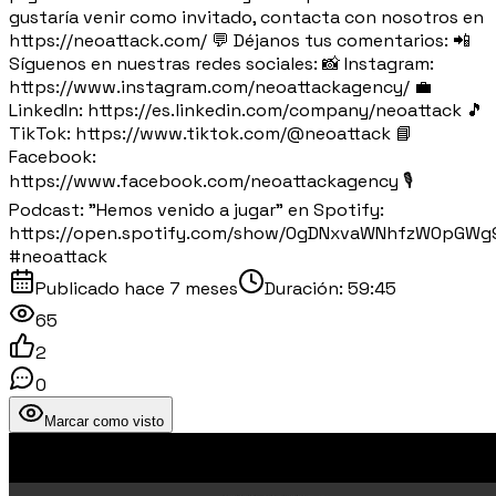
gustaría venir como invitado, contacta con nosotros en
https://neoattack.com/ 💬 Déjanos tus comentarios: 📲
Síguenos en nuestras redes sociales: 📸 Instagram:
https://www.instagram.com/neoattackagency/ 💼
LinkedIn: https://es.linkedin.com/company/neoattack 🎵
TikTok: https://www.tiktok.com/@neoattack 📘
Facebook:
https://www.facebook.com/neoattackagency 🎙️
Podcast: "Hemos venido a jugar" en Spotify:
https://open.spotify.com/show/0gDNxvaWNhfzW0pGWg
#neoattack
Publicado
hace 7 meses
Duración:
59:45
65
2
0
Marcar como visto