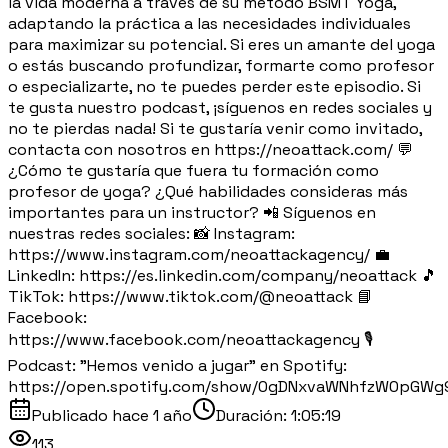
la vida moderna a través de su método BSMT Yoga,
adaptando la práctica a las necesidades individuales
para maximizar su potencial. Si eres un amante del yoga
o estás buscando profundizar, formarte como profesor
o especializarte, no te puedes perder este episodio. Si
te gusta nuestro podcast, ¡síguenos en redes sociales y
no te pierdas nada! Si te gustaría venir como invitado,
contacta con nosotros en https://neoattack.com/ 💬
¿Cómo te gustaría que fuera tu formación como
profesor de yoga? ¿Qué habilidades consideras más
importantes para un instructor? 📲 Síguenos en
nuestras redes sociales: 📸 Instagram:
https://www.instagram.com/neoattackagency/ 💼
LinkedIn: https://es.linkedin.com/company/neoattack 🎵
TikTok: https://www.tiktok.com/@neoattack 📘
Facebook:
https://www.facebook.com/neoattackagency 🎙️
Podcast: "Hemos venido a jugar" en Spotify:
https://open.spotify.com/show/0gDNxvaWNhfzW0pGWg
Publicado
hace 1 año
Duración:
1:05:19
113