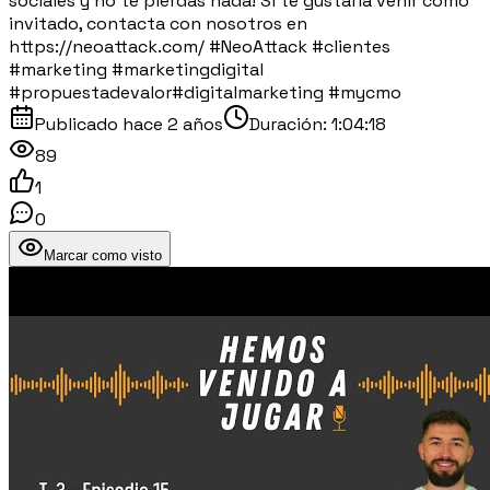
sociales y no te pierdas nada! Si te gustaría venir como
invitado, contacta con nosotros en
https://neoattack.com/ #NeoAttack #clientes
#marketing #marketingdigital
#propuestadevalor#digitalmarketing #mycmo
Publicado
hace 2 años
Duración:
1:04:18
89
1
0
Marcar como visto