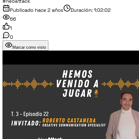
#neoattack
Publicado
hace 2 años
Duración:
1:02:02
66
1
0
Marcar como visto