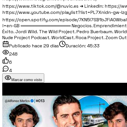
https://www.tiktok.com/@nuvic.es ➜ LinkedIn: https:
https://www.youtube.com/playlist?list=PL7Xnidn-gw-
https://open.spotify.com/episode/7KN5I7SB1bJFiA0Wba
l=en-GB ════════════════ Negocios. Emprendimiento. IA. A
Éxito. Jordi Wild. The Wild Project. Pedro Buerbaum. Wor
Nude Project Podcast. WorldCast. Roca Project. Zoom Out
Publicado
hace 29 días
Duración:
45:33
248
6
4
Marcar como visto