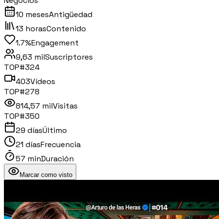
Negocios
10 meses
Antigüedad
13 horas
Contenido
1.7%
Engagement
9,63 mil
Suscriptores
TOP#
324
403
Vídeos
TOP#
278
814,57 mil
Visitas
TOP#
350
29 días
Último
21 días
Frecuencia
57 min
Duración
Marcar como visto