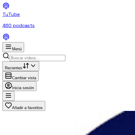
TuTube
460
podcasts
Menú
Recientes
Cambiar vista
Inicia sesión
Añadir a favoritos