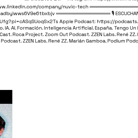
//www.linkedin.com/company/nuvic-tech ══════════════
Izgadbyiwws6V9e6tbxbjv ════════════════ 🎙️ ESCUCHAN
lUfg?pi=cASqSUoqSx2Ts Apple Podcast: https://podcasts
I. Formación. Inteligencia Artificial. España. Tengo Un Pl
ldCast. Roca Project. Zoom Out Podcast. ZZEN Labs. René Z
 Podcast. ZZEN Labs. René ZZ. Marián Gamboa. Podium Podc