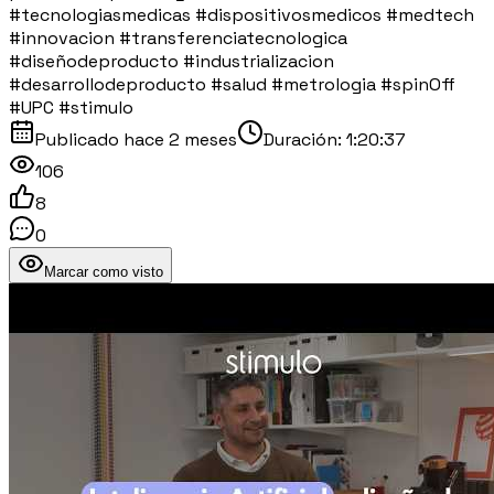
#tecnologiasmedicas #dispositivosmedicos #medtech
#innovacion #transferenciatecnologica
#diseñodeproducto #industrializacion
#desarrollodeproducto #salud #metrologia #spinOff
#UPC #stimulo
Publicado
hace 2 meses
Duración:
1:20:37
106
8
0
Marcar como visto