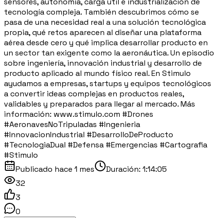
sensores, autonomía, carga útil e industrialización de
tecnología compleja. También descubrimos cómo se
pasa de una necesidad real a una solución tecnológica
propia, qué retos aparecen al diseñar una plataforma
aérea desde cero y qué implica desarrollar producto en
un sector tan exigente como la aeronáutica. Un episodio
sobre ingeniería, innovación industrial y desarrollo de
producto aplicado al mundo físico real. En Stimulo
ayudamos a empresas, startups y equipos tecnológicos
a convertir ideas complejas en productos reales,
validables y preparados para llegar al mercado. Más
información: www.stimulo.com #Drones
#AeronavesNoTripuladas #Ingenieria
#InnovacionIndustrial #DesarrolloDeProducto
#TecnologiaDual #Defensa #Emergencias #Cartografia
#Stimulo
Publicado
hace 1 mes
Duración:
1:14:05
32
3
0