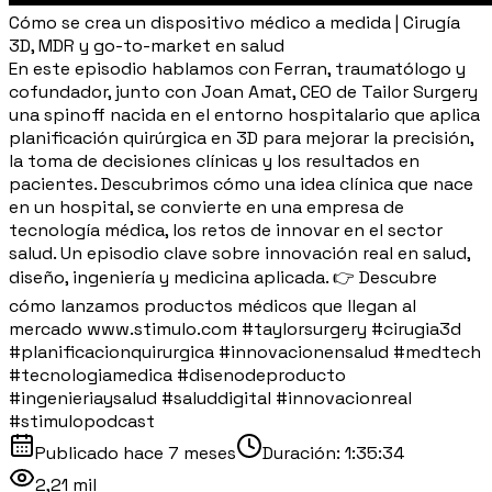
Cómo se crea un dispositivo médico a medida | Cirugía
3D, MDR y go-to-market en salud
En este episodio hablamos con Ferran, traumatólogo y
cofundador, junto con Joan Amat, CEO de Tailor Surgery
una spinoff nacida en el entorno hospitalario que aplica
planificación quirúrgica en 3D para mejorar la precisión,
la toma de decisiones clínicas y los resultados en
pacientes. Descubrimos cómo una idea clínica que nace
en un hospital, se convierte en una empresa de
tecnología médica, los retos de innovar en el sector
salud. Un episodio clave sobre innovación real en salud,
diseño, ingeniería y medicina aplicada. 👉 Descubre
cómo lanzamos productos médicos que llegan al
mercado www.stimulo.com #taylorsurgery #cirugia3d
#planificacionquirurgica #innovacionensalud #medtech
#tecnologiamedica #disenodeproducto
#ingenieriaysalud #saluddigital #innovacionreal
#stimulopodcast
Publicado
hace 7 meses
Duración:
1:35:34
2,21 mil