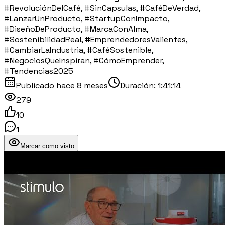
#RevoluciónDelCafé, #SinCapsulas, #CaféDeVerdad,
#LanzarUnProducto, #StartupConImpacto,
#DiseñoDeProducto, #MarcaConAlma,
#SostenibilidadReal, #EmprendedoresValientes,
#CambiarLaIndustria, #CaféSostenible,
#NegociosQueInspiran, #CómoEmprender,
#Tendencias2025
Publicado
hace 8 meses
Duración:
1:41:14
279
10
1
Marcar como visto