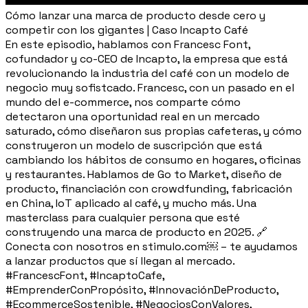
Cómo lanzar una marca de producto desde cero y
competir con los gigantes | Caso Incapto Café
En este episodio, hablamos con Francesc Font,
cofundador y co-CEO de Incapto, la empresa que está
revolucionando la industria del café con un modelo de
negocio muy sofistcado. Francesc, con un pasado en el
mundo del e-commerce, nos comparte cómo
detectaron una oportunidad real en un mercado
saturado, cómo diseñaron sus propias cafeteras, y cómo
construyeron un modelo de suscripción que está
cambiando los hábitos de consumo en hogares, oficinas
y restaurantes. Hablamos de Go to Market, diseño de
producto, financiación con crowdfunding, fabricación
en China, IoT aplicado al café, y mucho más. Una
masterclass para cualquier persona que esté
construyendo una marca de producto en 2025. 🔗
Conecta con nosotros en stimulo.com￼ – te ayudamos
a lanzar productos que sí llegan al mercado.
#FrancescFont, #IncaptoCafe,
#EmprenderConPropósito, #InnovaciónDeProducto,
#EcommerceSostenible, #NegociosConValores,