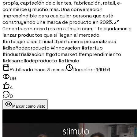
propia, captación de clientes, fabricación, retail, e-
commerce y mucho más. Una conversación
imprescindible para cualquier persona que esté
construyendo una marca de producto en 2025. 🔗
Conecta con nosotros en stimulo.com – te ayudamos a
lanzar productos que sí llegan al mercado.
#inteligenciaartificial #perfumeriapersonalizada
#diseñodeproducto #innovacion #startup
#industrializacion #gotomarket #emprendimiento
#desarrollodeproducto #stimulo
Publicado
hace 3 meses
Duración:
1:19:51
69
4
0
Marcar como visto