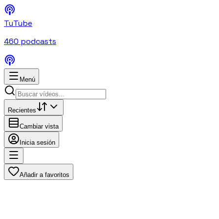
TuTube
460
podcasts
Menú
Recientes
Cambiar vista
Inicia sesión
Añadir a favoritos