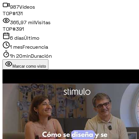
987
Vídeos
TOP#
131
365,97 mil
Visitas
TOP#
391
6 días
Último
1 mes
Frecuencia
1h 20min
Duración
Marcar como visto