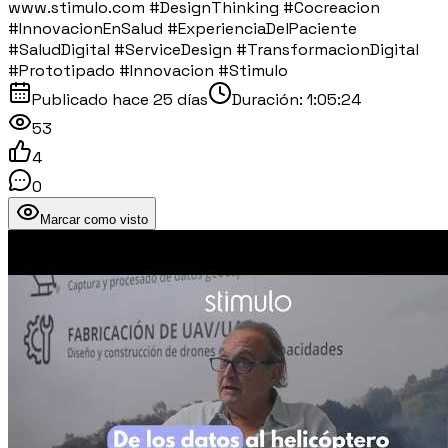
www.stimulo.com #DesignThinking #Cocreacion
#InnovacionEnSalud #ExperienciaDelPaciente
#SaludDigital #ServiceDesign #TransformacionDigital
#Prototipado #Innovacion #Stimulo
Publicado
hace 25 días
Duración:
1:05:24
53
4
0
Marcar como visto