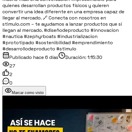
quienes desarrollan productos físicos y quieren
convertir una idea diferente en una empresa capaz de
llegar al mercado. 🔗 Conecta con nosotros en
stimulo.com – te ayudamos a lanzar productos que sí
llegan al mercado. #diseñodeproducto #innovacion
#nautica #zephyrboats #industrializacion
#prototipado #sostenibilidad #emprendimiento
#desarrollodeproducto #stimulo
Publicado
hace 6 días
Duración:
1:15:30
27
2
0
Marcar como visto