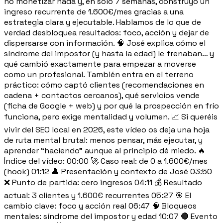
no monetizar nada y, en solo 7 semanas, construyó un
ingreso recurrente de 1.600€/mes gracias a una
estrategia clara y ejecutable. Hablamos de lo que de
verdad desbloquea resultados: foco, acción y dejar de
dispersarse con información. 🧠 José explica cómo el
síndrome del impostor (y hasta la edad) le frenaban… y
qué cambió exactamente para empezar a moverse
como un profesional. También entra en el terreno
práctico: cómo captó clientes (recomendaciones en
cadena + contactos cercanos), qué servicios vende
(ficha de Google + web) y por qué la prospección en frío
funciona, pero exige mentalidad y volumen. 📈 Si queréis
vivir del SEO local en 2026, este vídeo os deja una hoja
de ruta mental brutal: menos pensar, más ejecutar, y
aprender “haciendo” aunque al principio dé miedo. 🔥
Índice del vídeo: 00:00 🚀 Caso real: de 0 a 1.600€/mes
(hook) 01:12 👤 Presentación y contexto de José 03:50
❌ Punto de partida: cero ingresos 04:11 💰 Resultado
actual: 3 clientes y 1.600€ recurrentes 05:27 🎯 El
cambio clave: foco y acción real 06:47 🧠 Bloqueos
mentales: síndrome del impostor y edad 10:07 🔴 Evento