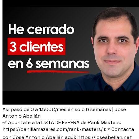
Así pasó de 0 a 1.500€/mes en solo 6 semanas | Jose
Antonio Abellán
✅​ Apúntate a la LISTA DE ESPERA de Rank Masters:
https://danillamazares.com/rank-masters/ 👉 Contacta
con José Antonio Abellán aquí: https://joseabellan.net