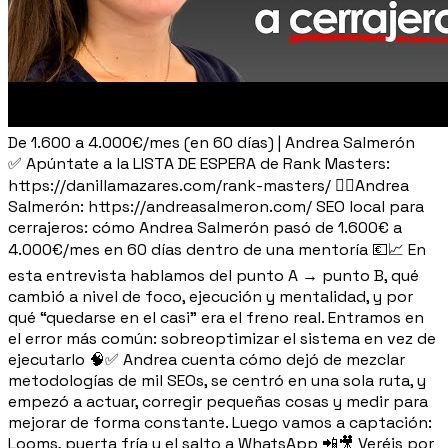
De 1.600 a 4.000€/mes (en 60 días) | Andrea Salmerón
✅​ Apúntate a la LISTA DE ESPERA de Rank Masters:
https://danillamazares.com/rank-masters/ 👉🏻Andrea
Salmerón: https://andreasalmeron.com/ SEO local para
cerrajeros: cómo Andrea Salmerón pasó de 1.600€ a
4.000€/mes en 60 días dentro de una mentoría 💶📈 En
esta entrevista hablamos del punto A → punto B, qué
cambió a nivel de foco, ejecución y mentalidad, y por
qué “quedarse en el casi” era el freno real. Entramos en
el error más común: sobreoptimizar el sistema en vez de
ejecutarlo 🧠✅ Andrea cuenta cómo dejó de mezclar
metodologías de mil SEOs, se centró en una sola ruta, y
empezó a actuar, corregir pequeñas cosas y medir para
mejorar de forma constante. Luego vamos a captación:
Looms, puerta fría y el salto a WhatsApp 📲🎥 Veréis por