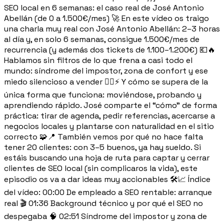
SEO local en 6 semanas: el caso real de José Antonio
Abellán (de 0 a 1.500€/mes) 🚀 En este vídeo os traigo
una charla muy real con José Antonio Abellán: 2–3 horas
al día y, en solo 6 semanas, consigue 1.500€/mes de
recurrencia (y además dos tickets de 1.100–1.200€) 💶🔥
Hablamos sin filtros de lo que frena a casi todo el
mundo: síndrome del impostor, zona de confort y ese
miedo silencioso a vender 😮‍💨⚡ Y cómo se supera de la
única forma que funciona: moviéndose, probando y
aprendiendo rápido. José comparte el “cómo” de forma
práctica: tirar de agenda, pedir referencias, acercarse a
negocios locales y plantarse con naturalidad en el sitio
correcto 🧩📍 También vemos por qué no hace falta
tener 20 clientes: con 3–5 buenos, ya hay sueldo. Si
estáis buscando una hoja de ruta para captar y cerrar
clientes de SEO local (sin complicaros la vida), este
episodio os va a dar ideas muy accionables 🛠️📈 Índice
del vídeo: 00:00 De empleado a SEO rentable: arranque
real 🎬 01:36 Background técnico y por qué el SEO no
despegaba 🧠 02:51 Síndrome del impostor y zona de