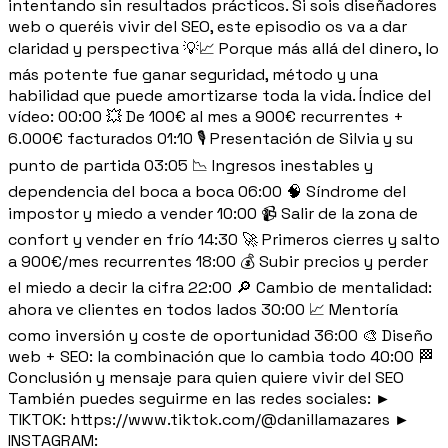
intentando sin resultados prácticos. Si sois diseñadores
web o queréis vivir del SEO, este episodio os va a dar
claridad y perspectiva 💡📈 Porque más allá del dinero, lo
más potente fue ganar seguridad, método y una
habilidad que puede amortizarse toda la vida. Índice del
vídeo: 00:00 💥 De 100€ al mes a 900€ recurrentes +
6.000€ facturados 01:10 🎙️ Presentación de Silvia y su
punto de partida 03:05 📉 Ingresos inestables y
dependencia del boca a boca 06:00 🧠 Síndrome del
impostor y miedo a vender 10:00 📹 Salir de la zona de
confort y vender en frío 14:30 🚀 Primeros cierres y salto
a 900€/mes recurrentes 18:00 💰 Subir precios y perder
el miedo a decir la cifra 22:00 🔎 Cambio de mentalidad:
ahora ve clientes en todos lados 30:00 📈 Mentoría
como inversión y coste de oportunidad 36:00 🎨 Diseño
web + SEO: la combinación que lo cambia todo 40:00 🏁
Conclusión y mensaje para quien quiere vivir del SEO
También puedes seguirme en las redes sociales: ►
TIKTOK: https://www.tiktok.com/@danillamazares ►
INSTAGRAM: