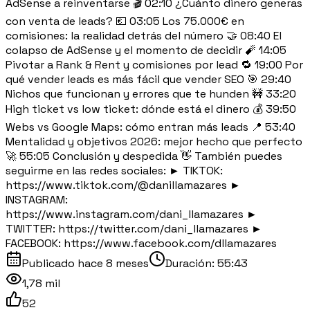
AdSense a reinventarse 🎬 02:10 ¿Cuánto dinero generas
con venta de leads? 💶 03:05 Los 75.000€ en
comisiones: la realidad detrás del número 🤝 08:40 El
colapso de AdSense y el momento de decidir 🧨 14:05
Pivotar a Rank & Rent y comisiones por lead 🔁 19:00 Por
qué vender leads es más fácil que vender SEO 🎯 29:40
Nichos que funcionan y errores que te hunden 🚧 33:20
High ticket vs low ticket: dónde está el dinero 💰 39:50
Webs vs Google Maps: cómo entran más leads 📍 53:40
Mentalidad y objetivos 2026: mejor hecho que perfecto
🚀 55:05 Conclusión y despedida 👋 También puedes
seguirme en las redes sociales: ► TIKTOK:
https://www.tiktok.com/@danillamazares ►
INSTAGRAM:
https://www.instagram.com/dani_llamazares ►
TWITTER: https://twitter.com/dani_llamazares ►
FACEBOOK: https://www.facebook.com/dllamazares
Publicado
hace 8 meses
Duración:
55:43
1,78 mil
52