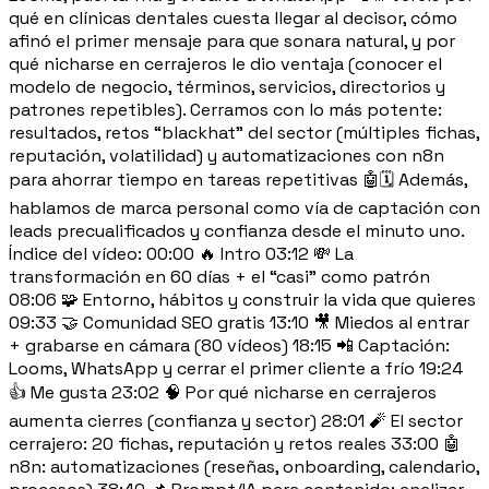
qué en clínicas dentales cuesta llegar al decisor, cómo
afinó el primer mensaje para que sonara natural, y por
qué nicharse en cerrajeros le dio ventaja (conocer el
modelo de negocio, términos, servicios, directorios y
patrones repetibles). Cerramos con lo más potente:
resultados, retos “blackhat” del sector (múltiples fichas,
reputación, volatilidad) y automatizaciones con n8n
para ahorrar tiempo en tareas repetitivas 🤖🗓️ Además,
hablamos de marca personal como vía de captación con
leads precualificados y confianza desde el minuto uno.
Índice del vídeo: 00:00 🔥 Intro 03:12 💸 La
transformación en 60 días + el “casi” como patrón
08:06 🧩 Entorno, hábitos y construir la vida que quieres
09:33 🤝 Comunidad SEO gratis 13:10 🎥 Miedos al entrar
+ grabarse en cámara (80 vídeos) 18:15 📲 Captación:
Looms, WhatsApp y cerrar el primer cliente a frío 19:24
👍 Me gusta 23:02 🧠 Por qué nicharse en cerrajeros
aumenta cierres (confianza y sector) 28:01 🧨 El sector
cerrajero: 20 fichas, reputación y retos reales 33:00 🤖
n8n: automatizaciones (reseñas, onboarding, calendario,