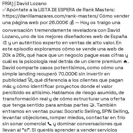
FRÍA) | David Lozano
✅​Apúntate a la LISTA DE ESPERA de Rank Masters:
https://danillamazares.com/rank-masters/ Cómo vender
una página web por 26.000€ 💰 — Hoy os traigo una
conversación tremendamente reveladora con David
Lozano, uno de los mejores diseñadores web de España
🎨 y un auténtico experto en ventas de alto valor. En
este episodio exploramos cómo se vende una web de
20k a 26k, qué hace que un negocio pague esas cifras y
cuál es la psicología real detrás de un cierre premium 🔥.
David comparte casos potentísimos, como cómo una
simple landing recuperó 70.000€ sin invertir en
publicidad 🚀, qué diferencia a los clientes que pagan
más y cómo identificar proyectos donde el valor
percibido es altísimo. Hablamos de riesgo asumido, de
transformación real y de cómo estructurar una oferta
que tenga sentido para ambas partes 🤝. También
entramos en ventas puras: Socratic Selling, SPIN Selling,
levantar objeciones, romper miedos, contactar en frío
sin sonar comercial 📞 y dominar conversaciones que
llevan al “sí”. Si queréis aprender a vender servicios