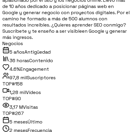
apasionado por el SEO y los negocios online. Llevo más
de 10 años dedicado a posicionar páginas web en
Google y generar negocio con proyectos digitales. Por el
camino he formado a más de 500 alumnos con
resultados increíbles. ¿Quieres aprender SEO conmigo?
Suscríbete y te enseño a ser visibleen Google y generar
más ingresos.
Negocios
5 años
Antigüedad
36 horas
Contenido
4.6%
Engagement
97,8 mil
Suscriptores
TOP#
158
1,28 mil
Vídeos
TOP#
90
3,17 M
Visitas
TOP#
267
5 meses
Último
2 meses
Frecuencia