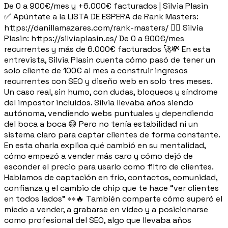
De 0 a 900€/mes y +6.000€ facturados | Silvia Plasin
✅​ Apúntate a la LISTA DE ESPERA de Rank Masters:
https://danillamazares.com/rank-masters/ 👉🏻 Silvia
Plasin: https://silviaplasin.es/ De 0 a 900€/mes
recurrentes y más de 6.000€ facturados 🚀💸 En esta
entrevista, Silvia Plasin cuenta cómo pasó de tener un
solo cliente de 100€ al mes a construir ingresos
recurrentes con SEO y diseño web en solo tres meses.
Un caso real, sin humo, con dudas, bloqueos y síndrome
del impostor incluidos. Silvia llevaba años siendo
autónoma, vendiendo webs puntuales y dependiendo
del boca a boca 😅 Pero no tenía estabilidad ni un
sistema claro para captar clientes de forma constante.
En esta charla explica qué cambió en su mentalidad,
cómo empezó a vender más caro y cómo dejó de
esconder el precio para usarlo como filtro de clientes.
Hablamos de captación en frío, contactos, comunidad,
confianza y el cambio de chip que te hace “ver clientes
en todos lados” 👀🔥 También comparte cómo superó el
miedo a vender, a grabarse en vídeo y a posicionarse
como profesional del SEO, algo que llevaba años