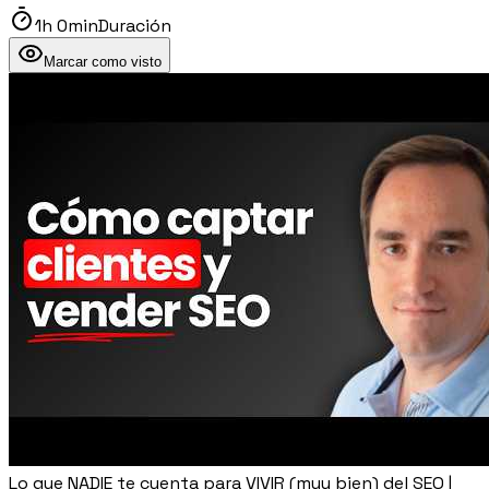
1h 0min
Duración
Marcar como visto
Lo que NADIE te cuenta para VIVIR (muy bien) del SEO |