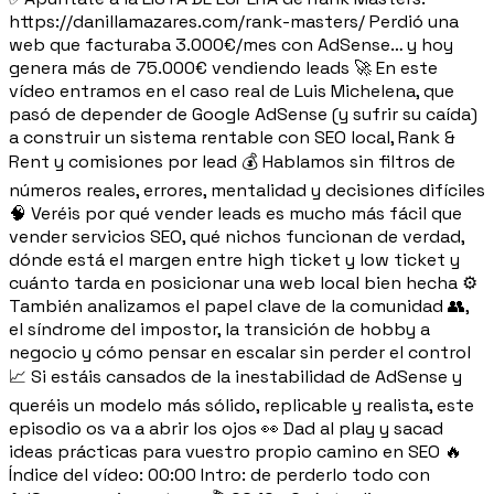
https://danillamazares.com/rank-masters/ Perdió una
web que facturaba 3.000€/mes con AdSense… y hoy
genera más de 75.000€ vendiendo leads 🚀 En este
vídeo entramos en el caso real de Luis Michelena, que
pasó de depender de Google AdSense (y sufrir su caída)
a construir un sistema rentable con SEO local, Rank &
Rent y comisiones por lead 💰 Hablamos sin filtros de
números reales, errores, mentalidad y decisiones difíciles
🧠 Veréis por qué vender leads es mucho más fácil que
vender servicios SEO, qué nichos funcionan de verdad,
dónde está el margen entre high ticket y low ticket y
cuánto tarda en posicionar una web local bien hecha ⚙️
También analizamos el papel clave de la comunidad 👥,
el síndrome del impostor, la transición de hobby a
negocio y cómo pensar en escalar sin perder el control
📈 Si estáis cansados de la inestabilidad de AdSense y
queréis un modelo más sólido, replicable y realista, este
episodio os va a abrir los ojos 👀 Dad al play y sacad
ideas prácticas para vuestro propio camino en SEO 🔥
Índice del vídeo: 00:00 Intro: de perderlo todo con