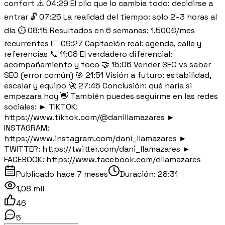
confort ⚠️ 04:29 El clic que lo cambia todo: decidirse a
entrar 🔓 07:25 La realidad del tiempo: solo 2–3 horas al
día ⏱️ 08:15 Resultados en 6 semanas: 1.500€/mes
recurrentes 💶 09:27 Captación real: agenda, calle y
referencias 📞 11:08 El verdadero diferencial:
acompañamiento y foco 🤝 15:06 Vender SEO vs saber
SEO (error común) 🎯 21:51 Visión a futuro: estabilidad,
escalar y equipo 🚀 27:45 Conclusión: qué haría si
empezara hoy 👋 También puedes seguirme en las redes
sociales: ► TIKTOK:
https://www.tiktok.com/@danillamazares ►
INSTAGRAM:
https://www.instagram.com/dani_llamazares ►
TWITTER: https://twitter.com/dani_llamazares ►
FACEBOOK: https://www.facebook.com/dllamazares
Publicado
hace 7 meses
Duración:
28:31
1,08 mil
46
5