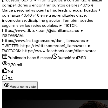
procesos) 38:40 📌 Prompt/IA para contenido: analizar
competidores y encontrar puntos débiles 43:15 🎯
Marca personal vs puerta fría: leads precualificados +
confianza 46:46 ✅ Cierre y aprendizajes clave:
incomodarse, disciplina y acción También puedes
seguirme en las redes sociales: ► TIKTOK:
https://www.tiktok.com/@danillamazares ►
INSTAGRAM:
https://www.instagram.com/dani_llamazares ►
TWITTER: https://twitter.com/dani_llamazares ►
FACEBOOK: https://www.facebook.com/dllamazares
Publicado
hace 6 meses
Duración:
47:59
2,79 mil
114
34
Marcar como visto