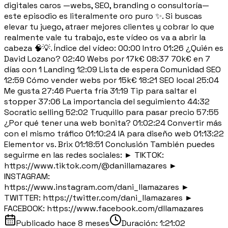
digitales caros —webs, SEO, branding o consultoría—
este episodio es literalmente oro puro ✨. Si buscas
elevar tu juego, atraer mejores clientes y cobrar lo que
realmente vale tu trabajo, este vídeo os va a abrir la
cabeza 🧠💡. Índice del vídeo: 00:00 Intro 01:26 ¿Quién es
David Lozano? 02:40 Webs por 17k€ 08:37 70k€ en 7
días con 1 Landing 12:09 Lista de espera Comunidad SEO
12:59 Cómo vender webs por 15k€ 18:21 SEO local 25:04
Me gusta 27:46 Puerta fría 31:19 Tip para saltar el
stopper 37:06 La importancia del seguimiento 44:32
Socratic selling 52:02 Truquillo para pasar precio 57:55
¿Por qué tener una web bonita? 01:02:24 Convertir más
con el mismo tráfico 01:10:24 IA para diseño web 01:13:22
Elementor vs. Brix 01:18:51 Conclusión También puedes
seguirme en las redes sociales: ► TIKTOK:
https://www.tiktok.com/@danillamazares ►
INSTAGRAM:
https://www.instagram.com/dani_llamazares ►
TWITTER: https://twitter.com/dani_llamazares ►
FACEBOOK: https://www.facebook.com/dllamazares
Publicado
hace 8 meses
Duración:
1:21:02