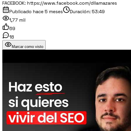
FACEBOOK: https://www.facebook.com/dllamazares
Publicado
hace 5 meses
Duración:
53:49
1,77 mil
69
18
Marcar como visto