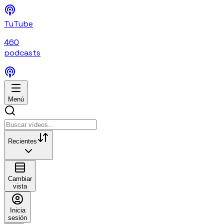
TuTube
460
podcasts
Menú
Recientes
Cambiar
vista
Inicia
sesión