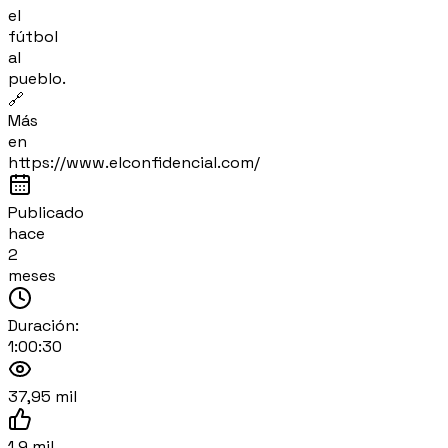
el
fútbol
al
pueblo.
🔗
Más
en
https://www.elconfidencial.com/
Publicado
hace
2
meses
Duración:
1:00:30
37,95 mil
1,9 mil