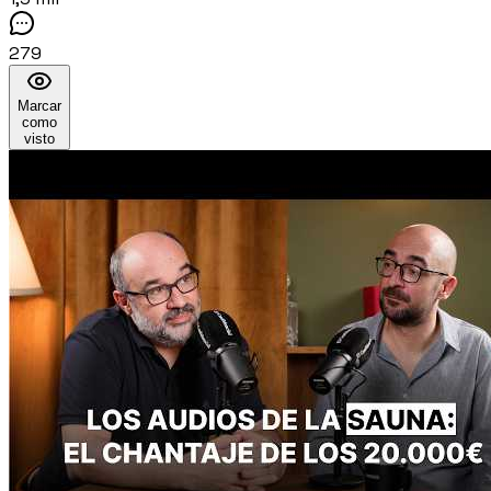
279
Marcar
como
visto