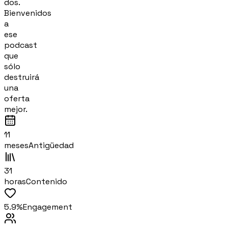
dos.
Bienvenidos
a
ese
podcast
que
sólo
destruirá
una
oferta
mejor.
11
meses
Antigüedad
31
horas
Contenido
5.9%
Engagement