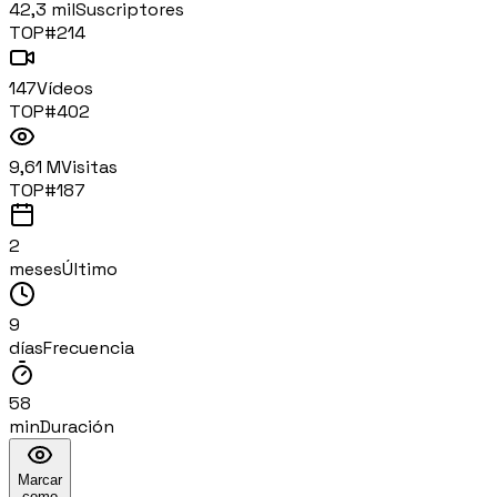
42,3 mil
Suscriptores
TOP#
214
147
Vídeos
TOP#
402
9,61 M
Visitas
TOP#
187
2
meses
Último
9
días
Frecuencia
58
min
Duración
Marcar
como