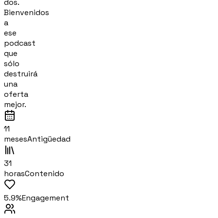
dos.
Bienvenidos
a
ese
podcast
que
sólo
destruirá
una
oferta
mejor.
11
meses
Antigüedad
31
horas
Contenido
5.9%
Engagement