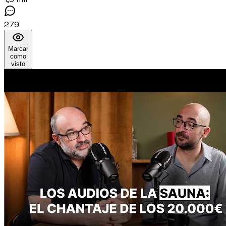
279
Marcar
como
visto