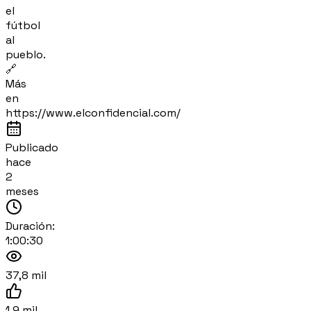
el
fútbol
al
pueblo.
🔗
Más
en
https://www.elconfidencial.com/
Publicado
hace
2
meses
Duración:
1:00:30
37,8 mil
1,9 mil