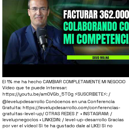
El 1% me ha hecho CAMBIAR COMPLETAMENTE MI NEGOCIO
Vídeo que te puede interesar:
https://youtu.be/am0VGb_5T0g ⚡SUSCRIBETE⚡: /
@levelupdesarrollo Conócenos en una Conferencia
Gratuita: https://levelupdesarrollo.com/conferencias-
gratuitas-level-up/ OTRAS REDES🚩 • INSTAGRAM: /
levelupnegocios • LINKEDIN: / level-up-desarrollo Gracias
por ver el vídeo! Si te ha gustado dale al LIKE! Si no