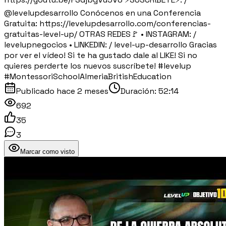
@levelupdesarrollo Conócenos en una Conferencia
Gratuita: https://levelupdesarrollo.com/conferencias-
gratuitas-level-up/ OTRAS REDES🚩 • INSTAGRAM: /
levelupnegocios • LINKEDIN: / level-up-desarrollo Gracias
por ver el vídeo! Si te ha gustado dale al LIKE! Si no
quieres perderte los nuevos suscríbete! #levelup
#MontessoriSchoolAlmeriaBritishEducation
Publicado
hace 2 meses
Duración:
52:14
692
35
3
Marcar como visto