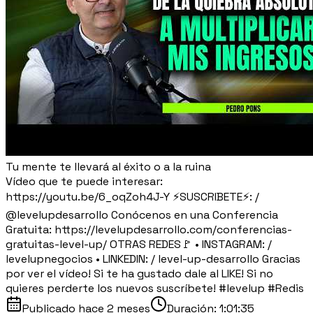
Tu mente te llevará al éxito o a la ruina
Vídeo que te puede interesar:
https://youtu.be/6_oqZoh4J-Y ⚡SUSCRIBETE⚡: /
@levelupdesarrollo Conócenos en una Conferencia
Gratuita: https://levelupdesarrollo.com/conferencias-
gratuitas-level-up/ OTRAS REDES🚩 • INSTAGRAM: /
levelupnegocios • LINKEDIN: / level-up-desarrollo Gracias
por ver el vídeo! Si te ha gustado dale al LIKE! Si no
quieres perderte los nuevos suscríbete! #levelup #Redis
Publicado
hace 2 meses
Duración:
1:01:35