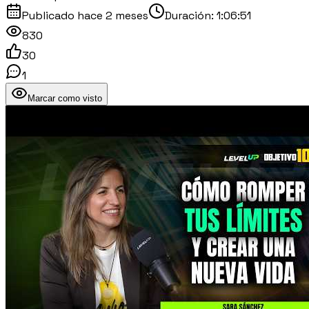
Publicado
hace 2 meses
Duración:
1:06:51
830
30
1
Marcar como visto