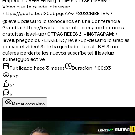
Empecé a CREER EN MÍ y mi NEGOCIO SE DISPARÓ
Vídeo que te puede interesar:
https://youtu.be/lXCJ6pgeAYw ⚡SUSCRIBETE⚡: /
@levelupdesarrollo Conócenos en una Conferencia
Gratuita: https://levelupdesarrollo.com/conferencias-
gratuitas-level-up/ OTRAS REDES🚩 • INSTAGRAM: /
levelupnegocios • LINKEDIN: / level-up-desarrollo Gracias
por ver el vídeo! Si te ha gustado dale al LIKE! Si no
quieres perderte los nuevos suscríbete! #levelup
#SinergyColective
Publicado
hace 3 meses
Duración:
1:00:05
679
21
2
Marcar como visto