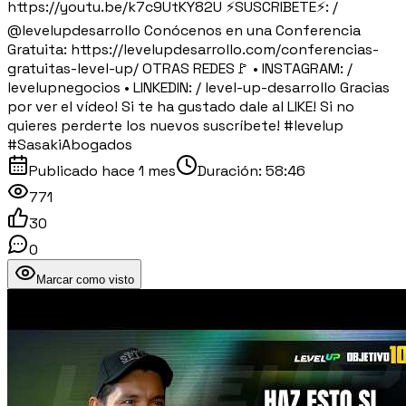
https://youtu.be/k7c9UtKY82U ⚡SUSCRIBETE⚡: /
@levelupdesarrollo Conócenos en una Conferencia
Gratuita: https://levelupdesarrollo.com/conferencias-
gratuitas-level-up/ OTRAS REDES🚩 • INSTAGRAM: /
levelupnegocios • LINKEDIN: / level-up-desarrollo Gracias
por ver el vídeo! Si te ha gustado dale al LIKE! Si no
quieres perderte los nuevos suscríbete! #levelup
#SasakiAbogados
Publicado
hace 1 mes
Duración:
58:46
771
30
0
Marcar como visto