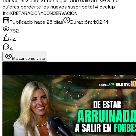
por ver el vídeo! Si te ha gustado dale al LIKE! Si no
quieres perderte los nuevos suscríbete! #levelup
#KIIKREPARACIONYCONSERVACION
Publicado
hace 26 días
Duración:
1:02:14
752
54
4
Marcar como visto