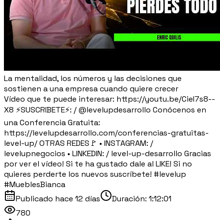
La mentalidad, los números y las decisiones que
sostienen a una empresa cuando quiere crecer
Vídeo que te puede interesar: https://youtu.be/CieI7s8--
X8 ⚡SUSCRIBETE⚡: / @levelupdesarrollo Conócenos en
una Conferencia Gratuita:
https://levelupdesarrollo.com/conferencias-gratuitas-
level-up/ OTRAS REDES🚩 • INSTAGRAM: /
levelupnegocios • LINKEDIN: / level-up-desarrollo Gracias
por ver el vídeo! Si te ha gustado dale al LIKE! Si no
quieres perderte los nuevos suscríbete! #levelup
#MueblesBianca
Publicado
hace 12 días
Duración:
1:12:01
780