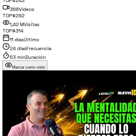
TOP#
243
368
Vídeos
TOP#
292
1,42 M
Visitas
TOP#
314
11 días
Último
24 días
Frecuencia
53 min
Duración
Marcar como visto