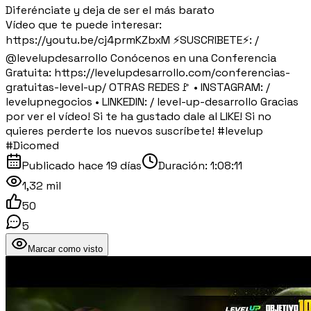
Diferénciate y deja de ser el más barato
Vídeo que te puede interesar:
https://youtu.be/cj4prmKZbxM ⚡SUSCRIBETE⚡: /
@levelupdesarrollo Conócenos en una Conferencia
Gratuita: https://levelupdesarrollo.com/conferencias-
gratuitas-level-up/ OTRAS REDES🚩 • INSTAGRAM: /
levelupnegocios • LINKEDIN: / level-up-desarrollo Gracias
por ver el vídeo! Si te ha gustado dale al LIKE! Si no
quieres perderte los nuevos suscríbete! #levelup
#Dicomed
Publicado
hace 19 días
Duración:
1:08:11
1,32 mil
50
5
Marcar como visto