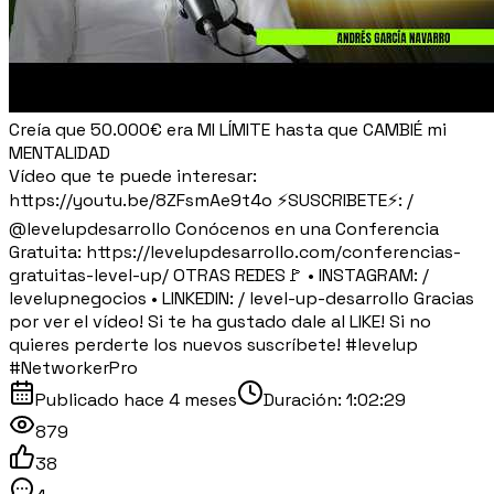
Creía que 50.000€ era MI LÍMITE hasta que CAMBIÉ mi
MENTALIDAD
Vídeo que te puede interesar:
https://youtu.be/8ZFsmAe9t4o ⚡SUSCRIBETE⚡: /
@levelupdesarrollo Conócenos en una Conferencia
Gratuita: https://levelupdesarrollo.com/conferencias-
gratuitas-level-up/ OTRAS REDES🚩 • INSTAGRAM: /
levelupnegocios • LINKEDIN: / level-up-desarrollo Gracias
por ver el vídeo! Si te ha gustado dale al LIKE! Si no
quieres perderte los nuevos suscríbete! #levelup
#NetworkerPro
Publicado
hace 4 meses
Duración:
1:02:29
879
38