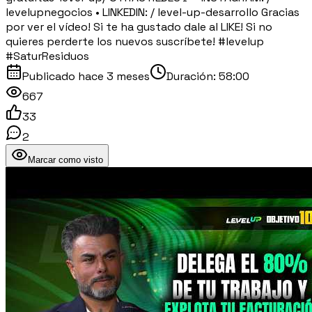
levelupnegocios • LINKEDIN: / level-up-desarrollo Gracias
por ver el vídeo! Si te ha gustado dale al LIKE! Si no
quieres perderte los nuevos suscríbete! #levelup
#SaturResiduos
Publicado
hace 3 meses
Duración:
58:00
667
33
2
Marcar como visto