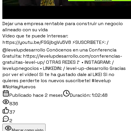
Dejar una empresa rentable para construir un negocio
alineado con su vida
Vídeo que te puede interesar:
https://youtu.be/FSGjbgVu5V8 ⚡SUSCRIBETE⚡: /
@levelupdesarrollo Conócenos en una Conferencia
Gratuita: https://levelupdesarrollo.com/conferencias-
gratuitas-level-up/ OTRAS REDES🚩 • INSTAGRAM: /
levelupnegocios • LINKEDIN: / level-up-desarrollo Gracias
por ver el vídeo! Si te ha gustado dale al LIKE! Si no
quieres perderte los nuevos suscríbete! #levelup
#NoHayHuevos
Publicado
hace 2 meses
Duración:
1:02:48
836
37
2
Marcar como visto