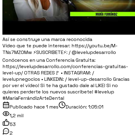
Así se construye una marca reconocida
Vídeo que te puede interesar: https://youtu.be/M-
TNs7MZOMw ⚡SUSCRIBETE⚡: / @levelupdesarrollo
Conócenos en una Conferencia Gratuita:
https://levelupdesarrollo.com/conferencias-gratuitas-
level-up/ OTRAS REDES🚩 • INSTAGRAM: /
levelupnegocios • LINKEDIN: / level-up-desarrollo Gracias
por ver el vídeo! Si te ha gustado dale al LIKE! Si no
quieres perderte los nuevos suscríbete! #levelup
#MaríaFerrándizArteDental
Publicado
hace 1 mes
Duración:
1:05:01
1,2 mil
53
2