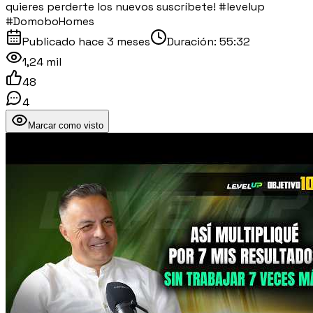
quieres perderte los nuevos suscríbete! #levelup
#DomoboHomes
Publicado
hace 3 meses
Duración:
55:32
1,24 mil
48
4
Marcar como visto