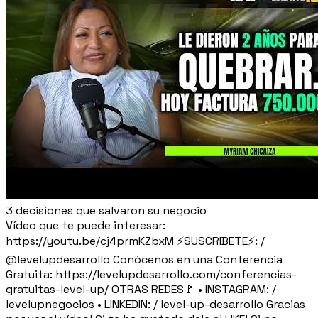
3 decisiones que salvaron su negocio
Vídeo que te puede interesar:
https://youtu.be/cj4prmKZbxM ⚡SUSCRIBETE⚡: /
@levelupdesarrollo Conócenos en una Conferencia
Gratuita: https://levelupdesarrollo.com/conferencias-
gratuitas-level-up/ OTRAS REDES🚩 • INSTAGRAM: /
levelupnegocios • LINKEDIN: / level-up-desarrollo Gracias