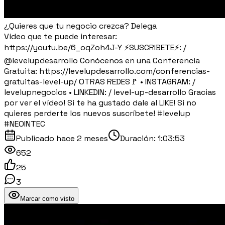
¿Quieres que tu negocio crezca? Delega
Vídeo que te puede interesar:
https://youtu.be/6_oqZoh4J-Y ⚡SUSCRIBETE⚡: /
@levelupdesarrollo Conócenos en una Conferencia
Gratuita: https://levelupdesarrollo.com/conferencias-
gratuitas-level-up/ OTRAS REDES🚩 • INSTAGRAM: /
levelupnegocios • LINKEDIN: / level-up-desarrollo Gracias
por ver el vídeo! Si te ha gustado dale al LIKE! Si no
quieres perderte los nuevos suscríbete! #levelup
#NEOINTEC
Publicado
hace 2 meses
Duración:
1:03:53
652
25
3
Marcar como visto