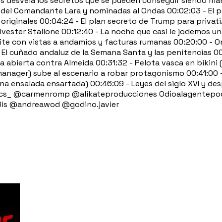
nos desvela los secretos que se pueden conseguir siendo m
s del Comandante Lara y nominadas al Ondas 00:02:03 - El
es originales 00:04:24 - El plan secreto de Trump para priv
lvester Stallone 00:12:40 - La noche que casi le jodemos un
uite con vistas a andamios y facturas rumanas 00:20:00 - O
 El cuñado andaluz de la Semana Santa y las penitencias 00
 abierta contra Almeida 00:31:32 - Pelota vasca en bikini (
anager) sube al escenario a robar protagonismo 00:41:00 -
 (una ensalada ensartada) 00:46:09 - Leyes del siglo XVI y 
s_ @carmenromp @alikateproducciones Odioalagentepodca
18is @andreawod @godino.javier