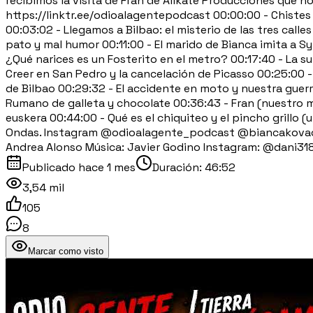
recibimos la visita de Fran de Alikate Producciones que 
https://linktr.ee/odioalagentepodcast 00:00:00 - Chiste
00:03:02 - Llegamos a Bilbao: el misterio de las tres call
pato y mal humor 00:11:00 - El marido de Bianca imita a Sy
¿Qué narices es un Fosterito en el metro? 00:17:40 - La s
Creer en San Pedro y la cancelación de Picasso 00:25:00 -
de Bilbao 00:29:32 - El accidente en moto y nuestra guerra
Rumano de galleta y chocolate 00:36:43 - Fran (nuestro m
euskera 00:44:00 - Qué es el chiquiteo y el pincho grillo
Ondas. Instagram @odioalagente_podcast @biancakovac
Andrea Alonso Música: Javier Godino Instagram: @dani3
Publicado
hace 1 mes
Duración:
46:52
3,54 mil
105
8
Marcar como visto