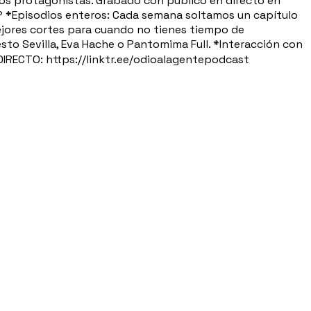
os protagonistas. Grabado con público en directo en
uí? *Episodios enteros: Cada semana soltamos un capítulo
ejores cortes para cuando no tienes tiempo de
sto Sevilla, Eva Hache o Pantomima Full. *Interacción con
 DIRECTO: https://linktr.ee/odioalagentepodcast