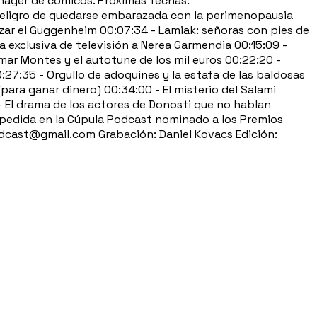
anager de cómicos. Próximas fechas:
 peligro de quedarse embarazada con la perimenopausia
atizar el Guggenheim 00:07:34 - Lamiak: señoras con pies de
a exclusiva de televisión a Nerea Garmendia 00:15:09 -
mar Montes y el autotune de los mil euros 00:22:20 -
:27:35 - Orgullo de adoquines y la estafa de las baldosas
para ganar dinero) 00:34:00 - El misterio del Salami
 El drama de los actores de Donosti que no hablan
despedida en la Cúpula Podcast nominado a los Premios
st@gmail.com Grabación: Daniel Kovacs Edición: