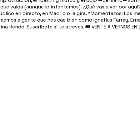
provisación, el roasting mutuo y el odio —del sano— son l
n que valga (aunque lo intentemos). ¿Qué vas a ver por aq
lico en directo, en Madrid o la gira. *Momentazos: Los m
raemos a gente que nos cae bien como Ignatius Farray, Erne
na riendo. Suscríbete si te atreves. 🎟️ VENTE A VERNOS EN