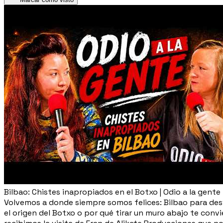
Bilbao: Chistes inapropiados en el Botxo | Odio a la gente
Volvemos a donde siempre somos felices: Bilbao para desv
el origen del Botxo o por qué tirar un muro abajo te co