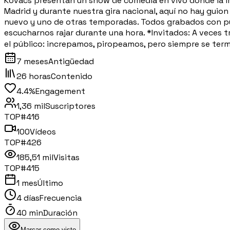
Kovacs presentan un show de comedia en vivo donde la im
Madrid y durante nuestra gira nacional, aquí no hay guio
nuevo y uno de otras temporadas. Todos grabados con púb
escucharnos rajar durante una hora. *Invitados: A veces t
el público: increpamos, piropeamos, pero siempre se termi
7 meses
Antigüedad
26 horas
Contenido
4.4%
Engagement
1,36 mil
Suscriptores
TOP#
416
100
Vídeos
TOP#
426
185,51 mil
Visitas
TOP#
415
1 mes
Último
4 días
Frecuencia
40 min
Duración
Marcar como visto