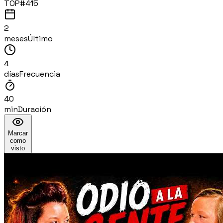
TOP#
415
2
meses
Último
4
días
Frecuencia
40
min
Duración
Marcar
como
visto