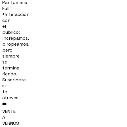
Pantomima
Full.
*Interacción
con
el
público:
increpamos,
piropeamos,
pero
siempre
se
termina
riendo.
Suscríbete
si
te
atreves.
🎟️
VENTE
A
VERNOS