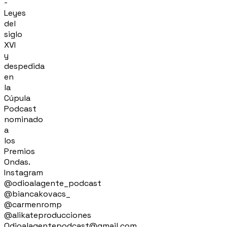
-
Leyes
del
siglo
XVI
y
despedida
en
la
Cúpula
Podcast
nominado
a
los
Premios
Ondas.
Instagram
@odioalagente_podcast
@biancakovacs_
@carmenromp
@alikateproducciones
Odioalagentepodcast@gmail.com