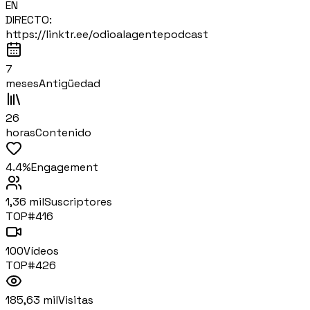
EN
DIRECTO:
https://linktr.ee/odioalagentepodcast
7
meses
Antigüedad
26
horas
Contenido
4.4%
Engagement
1,36 mil
Suscriptores
TOP#
416
100
Vídeos
TOP#
426
185,63 mil
Visitas