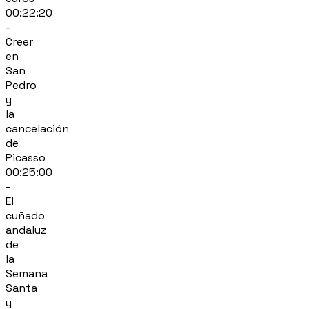
00:22:20
-
Creer
en
San
Pedro
y
la
cancelación
de
Picasso
00:25:00
-
El
cuñado
andaluz
de
la
Semana
Santa
y