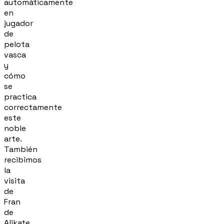
automáticamente
en
jugador
de
pelota
vasca
y
cómo
se
practica
correctamente
este
noble
arte.
También
recibimos
la
visita
de
Fran
de
Alikate