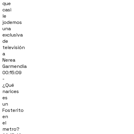
que
casi
le
jodemos
una
exclusiva
de
televisión
a
Nerea
Garmendia
00:15:09
-
¿Qué
narices
es
un
Fosterito
en
el
metro?