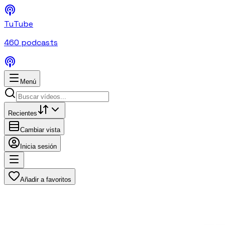
TuTube
460
podcasts
Menú
Recientes
Cambiar vista
Inicia sesión
Añadir a favoritos