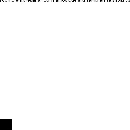
 como empresarial. Confiamos que a ti también te sirvan. S