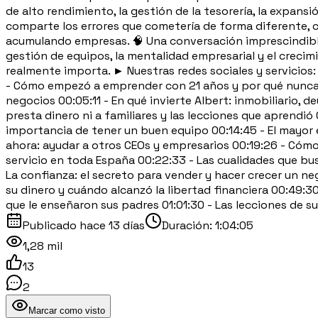
de alto rendimiento, la gestión de la tesorería, la expans
comparte los errores que cometería de forma diferente, có
acumulando empresas. 🧠 Una conversación imprescindible 
gestión de equipos, la mentalidad empresarial y el crecim
realmente importa. ► Nuestras redes sociales y servicios
- Cómo empezó a emprender con 21 años y por qué nunca q
negocios 00:05:11 - En qué invierte Albert: inmobiliario, 
presta dinero ni a familiares y las lecciones que aprendió 
importancia de tener un buen equipo 00:14:45 - El mayor e
ahora: ayudar a otros CEOs y empresarios 00:19:26 - Cómo 
servicio en toda España 00:22:33 - Las cualidades que bus
La confianza: el secreto para vender y hacer crecer un 
su dinero y cuándo alcanzó la libertad financiera 00:49:3
que le enseñaron sus padres 01:01:30 - Las lecciones de
Publicado
hace 13 días
Duración:
1:04:05
1,28 mil
13
2
Marcar como visto