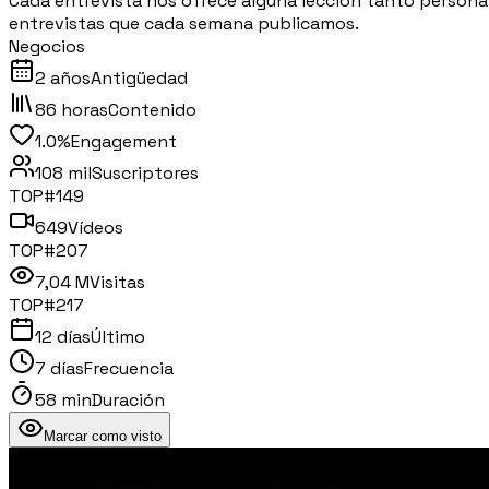
Cada entrevista nos ofrece alguna lección tanto personal
entrevistas que cada semana publicamos.
Negocios
2 años
Antigüedad
86 horas
Contenido
1.0%
Engagement
108 mil
Suscriptores
TOP#
149
649
Vídeos
TOP#
207
7,04 M
Visitas
TOP#
217
12 días
Último
7 días
Frecuencia
58 min
Duración
Marcar como visto