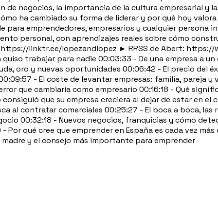
ión de negocios, la importancia de la cultura empresarial y
mo ha cambiado su forma de liderar y por qué hoy valora má
para emprendedores, empresarios y cualquier persona inter
iento personal, con aprendizajes reales sobre cómo constru
: https://linktr.ee/lopezandlopez ► RRSS de Abert: https:
uiso trabajar para nadie 00:03:33 - De una empresa a un 
deuda, oro y nuevas oportunidades 00:06:42 - El precio del é
00:09:57 - El coste de levantar empresas: familia, pareja y v
rror que cambiaría como empresario 00:16:18 - Qué signific
consiguió que su empresa creciera al dejar de estar en el 
ca al contratar comerciales 00:25:27 - El boca a boca, las 
negocio 00:32:18 - Nuevos negocios, franquicias y cómo de
0 - Por qué cree que emprender en España es cada vez más di
 su madre y el consejo más importante para emprender