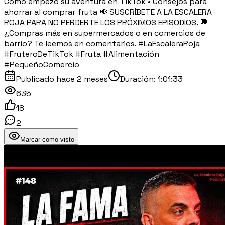
Cómo empezó su aventura en TikTok • Consejos para
ahorrar al comprar fruta 📢 SUSCRÍBETE A LA ESCALERA
ROJA PARA NO PERDERTE LOS PRÓXIMOS EPISODIOS. 💬
¿Compras más en supermercados o en comercios de
barrio? Te leemos en comentarios. #LaEscaleraRoja
#FruteroDeTikTok #Fruta #Alimentación
#PequeñoComercio
Publicado
hace 2 meses
Duración:
1:01:33
635
18
2
Marcar como visto