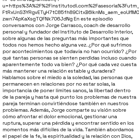
u=https%3A%2F%2Finstitutodi.com%2Fasesoria%3Fut
FtRxUnS3YRgvETyH7tC85fh89CitxB6IknMs_aem_eoUI1
zwn74pKaXsgTQFNk706JdNg En este episodio
conversamos con Jorge Carrasco, coach de desarrollo
personal y fundador del Instituto de Desarrollo Interior,
sobre algunas de las preguntas más importantes que
todos nos hemos hecho alguna vez. ¿Por qué sufrimos
por acontecimientos que todavía no han ocurrido? ¿Por
qué tantas personas se sienten perdidas incluso cuando
aparentemente todo va bien? ¿Por qué cada vez cuesta
más mantener una relación estable y duradera?
Hablamos sobre el miedo a la soledad, las personas que
permanecen en relaciones por no estar solas, la
importancia de poner límites sanos, la libertad dentro
de la pareja y hasta qué punto los problemas de nuestra
pareja terminan convirtiéndose también en nuestros
problemas. Además, Jorge comparte su visión sobre
cómo afrontar el dolor emocional, gestionar una
ruptura, superar una pérdida y encontrar sentido en los
momentos más difíciles de la vida. También abordamos
el papel de la fe, la espiritualidad y la relación con Dios,