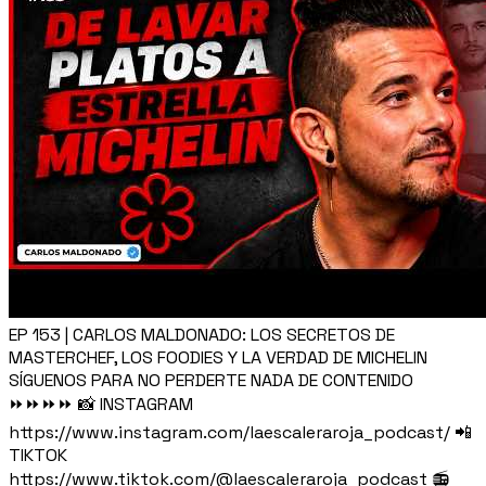
EP 153 | CARLOS MALDONADO: LOS SECRETOS DE
MASTERCHEF, LOS FOODIES Y LA VERDAD DE MICHELIN
SÍGUENOS PARA NO PERDERTE NADA DE CONTENIDO
⏩⏩⏩⏩ 📸 INSTAGRAM
https://www.instagram.com/laescaleraroja_podcast/ 📲
TIKTOK
https://www.tiktok.com/@laescaleraroja_podcast 📻