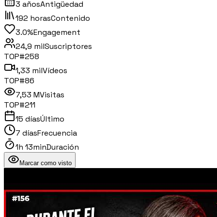
3 años
Antigüedad
192 horas
Contenido
3.0%
Engagement
24,9 mil
Suscriptores
TOP#
258
1,33 mil
Vídeos
TOP#
86
7,53 M
Visitas
TOP#
211
15 días
Último
7 días
Frecuencia
1h 13min
Duración
Marcar como visto