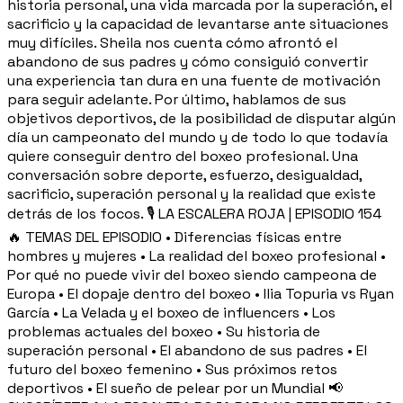
historia personal, una vida marcada por la superación, el
sacrificio y la capacidad de levantarse ante situaciones
muy difíciles. Sheila nos cuenta cómo afrontó el
abandono de sus padres y cómo consiguió convertir
una experiencia tan dura en una fuente de motivación
para seguir adelante. Por último, hablamos de sus
objetivos deportivos, de la posibilidad de disputar algún
día un campeonato del mundo y de todo lo que todavía
quiere conseguir dentro del boxeo profesional. Una
conversación sobre deporte, esfuerzo, desigualdad,
sacrificio, superación personal y la realidad que existe
detrás de los focos. 🎙️ LA ESCALERA ROJA | EPISODIO 154
🔥 TEMAS DEL EPISODIO • Diferencias físicas entre
hombres y mujeres • La realidad del boxeo profesional •
Por qué no puede vivir del boxeo siendo campeona de
Europa • El dopaje dentro del boxeo • Ilia Topuria vs Ryan
García • La Velada y el boxeo de influencers • Los
problemas actuales del boxeo • Su historia de
superación personal • El abandono de sus padres • El
futuro del boxeo femenino • Sus próximos retos
deportivos • El sueño de pelear por un Mundial 📢