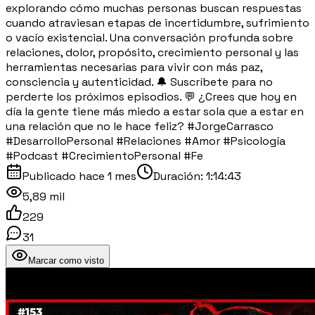
explorando cómo muchas personas buscan respuestas
cuando atraviesan etapas de incertidumbre, sufrimiento
o vacío existencial. Una conversación profunda sobre
relaciones, dolor, propósito, crecimiento personal y las
herramientas necesarias para vivir con más paz,
consciencia y autenticidad. 🔔 Suscríbete para no
perderte los próximos episodios. 💬 ¿Crees que hoy en
día la gente tiene más miedo a estar sola que a estar en
una relación que no le hace feliz? #JorgeCarrasco
#DesarrolloPersonal #Relaciones #Amor #Psicología
#Podcast #CrecimientoPersonal #Fe
Publicado
hace 1 mes
Duración:
1:14:43
5,89 mil
229
31
Marcar como visto