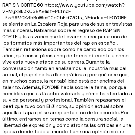
RAP SIN CORTE 60 https://www.youtube.com/watch?
v=MyxNk3KOGBA&list=PLfnd-
-3w6AMCK3hBuWmO0d0bFkCVCfs_N&index=1 FOYONE
se sienta en La Escalera Roja para una de sus entrevistas
más sinceras. Hablamos sobre el regreso de RAP SIN
CORTE y las razones que le llevaron a recuperar uno de
los formatos más importantes del rap en español.
También reflexiona sobre cómo ha cambiado con los
años, qué cosas piensa hoy de forma diferente y cómo
vive esta nueva etapa de su carrera. Durante la
conversación también analizamos la industria musical
actual, el papel de las discográficas y por qué cree que,
en muchos casos, la rentabilidad está por encima del
talento. Además, FOYONE habla sobre la fama, por qué
considera que está sobrevalorada y cómo ha afectado a
su vida personal y profesional. También repasamos el
beef que tuvo con El Jincho, su opinión actual sobre
aquella etapa y si se arrepiente o no de lo ocurrido. Por
último, entramos en temas como la censura social, la
libertad de expresión y cómo afronta las críticas en una
época donde todo el mundo tiene una opinión sobre