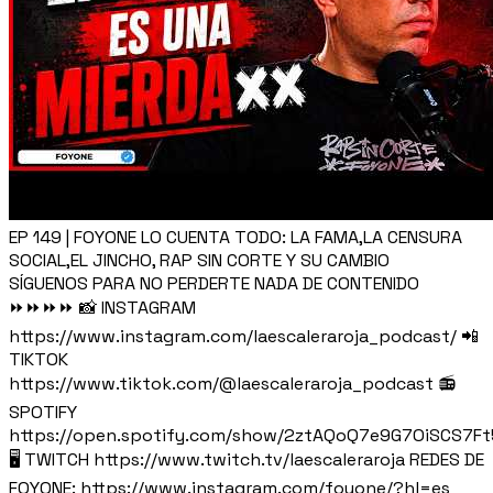
EP 149 | FOYONE LO CUENTA TODO: LA FAMA,LA CENSURA
SOCIAL,EL JINCHO, RAP SIN CORTE Y SU CAMBIO
SÍGUENOS PARA NO PERDERTE NADA DE CONTENIDO
⏩⏩⏩⏩ 📸 INSTAGRAM
https://www.instagram.com/laescaleraroja_podcast/ 📲
TIKTOK
https://www.tiktok.com/@laescaleraroja_podcast 📻
SPOTIFY
https://open.spotify.com/show/2ztAQoQ7e9G7OiSCS7F
🖥️ TWITCH https://www.twitch.tv/laescaleraroja REDES DE
FOYONE: https://www.instagram.com/foyone/?hl=es