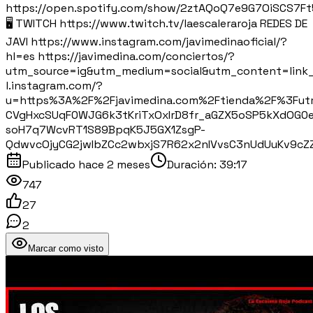
https://open.spotify.com/show/2ztAQoQ7e9G7OiSCS7F
🖥️ TWITCH https://www.twitch.tv/laescaleraroja REDES DE
JAVI https://www.instagram.com/javimedinaoficial/?
hl=es https://javimedina.com/conciertos/?
utm_source=ig&utm_medium=social&utm_content=lin
l.instagram.com/?
u=https%3A%2F%2Fjavimedina.com%2Ftienda%2F%3Fu
CVgHxcSUqF0WJG6k3tKriTxOxIrD8fr_aGZX5oSP5kXdOG
soH7q7WcvRT1S89BpqK5J5GX1ZsgP-
QdwvcOjyCG2jwIbZCc2wbxjS7R62x2nIVvsC3nUdUuKv9cZZ
Publicado
hace 2 meses
Duración:
39:17
747
27
2
Marcar como visto