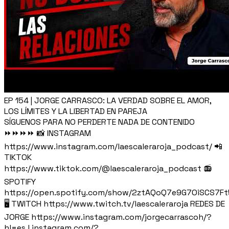
EP 154 | JORGE CARRASCO: LA VERDAD SOBRE EL AMOR,
LOS LÍMITES Y LA LIBERTAD EN PAREJA
SÍGUENOS PARA NO PERDERTE NADA DE CONTENIDO
⏩⏩⏩⏩ 📸 INSTAGRAM
https://www.instagram.com/laescaleraroja_podcast/ 📲
TIKTOK
https://www.tiktok.com/@laescaleraroja_podcast 📻
SPOTIFY
https://open.spotify.com/show/2ztAQoQ7e9G7OiSCS7F
🖥️ TWITCH https://www.twitch.tv/laescaleraroja REDES DE
JORGE https://www.instagram.com/jorgecarrascoh/?
hl=es l.instagram.com/?