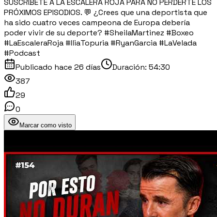
SUSCRÍBETE A LA ESCALERA ROJA PARA NO PERDERTE LOS
PRÓXIMOS EPISODIOS. 💬 ¿Crees que una deportista que
ha sido cuatro veces campeona de Europa debería
poder vivir de su deporte? #SheilaMartinez #Boxeo
#LaEscaleraRoja #IliaTopuria #RyanGarcia #LaVelada
#Podcast
Publicado
hace 26 días
Duración:
54:30
387
29
0
Marcar como visto