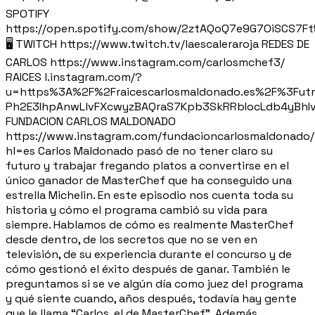
SPOTIFY
https://open.spotify.com/show/2ztAQoQ7e9G7OiSCS7F
🖥️ TWITCH https://www.twitch.tv/laescaleraroja REDES DE
CARLOS https://www.instagram.com/carlosmchef3/
RAICES l.instagram.com/?
u=https%3A%2F%2Fraicescarlosmaldonado.es%2F%3Fu
Ph2E3IhpAnwLlvFXcwyzBAQraS7Kpb3SkRRbIocLdb4yBh
FUNDACION CARLOS MALDONADO
https://www.instagram.com/fundacioncarlosmaldonado
hl=es Carlos Maldonado pasó de no tener claro su
futuro y trabajar fregando platos a convertirse en el
único ganador de MasterChef que ha conseguido una
estrella Michelin. En este episodio nos cuenta toda su
historia y cómo el programa cambió su vida para
siempre. Hablamos de cómo es realmente MasterChef
desde dentro, de los secretos que no se ven en
televisión, de su experiencia durante el concurso y de
cómo gestionó el éxito después de ganar. También le
preguntamos si se ve algún día como juez del programa
y qué siente cuando, años después, todavía hay gente
que le llama “Carlos, el de MasterChef”. Además,