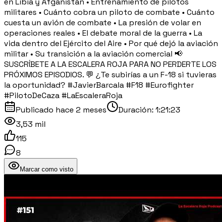
en Libia y Afganistán • Entrenamiento de pilotos
militares • Cuánto cobra un piloto de combate • Cuánto
cuesta un avión de combate • La presión de volar en
operaciones reales • El debate moral de la guerra • La
vida dentro del Ejército del Aire • Por qué dejó la aviación
militar • Su transición a la aviación comercial 📢
SUSCRÍBETE A LA ESCALERA ROJA PARA NO PERDERTE LOS
PRÓXIMOS EPISODIOS. 💬 ¿Te subirías a un F-18 si tuvieras
la oportunidad? #JavierBarcala #F18 #Eurofighter
#PilotoDeCaza #LaEscaleraRoja
Publicado
hace 2 meses
Duración:
1:21:23
3,53 mil
115
8
Marcar como visto