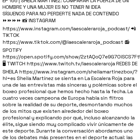
EP 155 | SHEILA MARTÍNEZ: COMPARAR LA FUERZA DE UN
HOMBRE Y UNA MUJER ES NO TENER NI IDEA
SÍGUENOS PARA NO PERDERTE NADA DE CONTENIDO
⏩⏩⏩⏩ 📸 INSTAGRAM
https://www.instagram.com/laescaleraroja_podcast/ 📲
TIKTOK
https://www.tiktok.com/@laescaleraroja_podcast 📻
SPOTIFY
https://open.spotify.com/show/2ztAQoQ7e9G7OiSCS7F
🖥️ TWITCH https://www.twitch.tv/laescaleraroja REDES DE
SHEILA https://www.instagram.com/sheilamartinezbox/?
hl=es Sheila Martínez se sienta en La Escalera Roja para
una de las entrevistas más sinceras y polémicas sobre el
boxeo profesional que hemos hecho hasta la fecha. La
cuatro veces campeona de Europa habla sin filtros
sobre la realidad de su deporte, desmontando muchos
de los mitos que existen alrededor del boxeo
profesional y explicando por qué, incluso alcanzando la
élite, sigue siendo muy complicado vivir únicamente de
este deporte. Durante la conversación abordamos uno
de los debates más presentes en el deporte actual: las