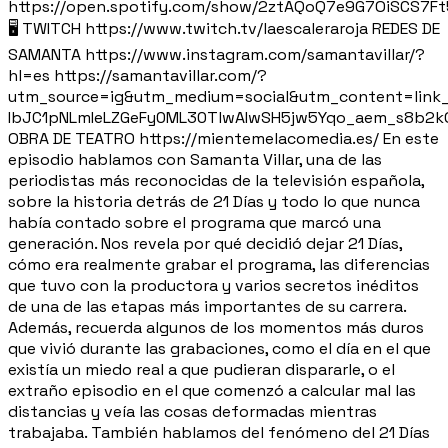
https://open.spotify.com/show/2ztAQoQ7e9G7OiSCS7F
🖥️ TWITCH https://www.twitch.tv/laescaleraroja REDES DE
SAMANTA https://www.instagram.com/samantavillar/?
hl=es https://samantavillar.com/?
utm_source=ig&utm_medium=social&utm_content=lin
IbJC1pNLmIeLZGeFy0ML30TlwAIwSH5jw5Yqo_aem_s8b2k
OBRA DE TEATRO https://mientemelacomedia.es/ En este
episodio hablamos con Samanta Villar, una de las
periodistas más reconocidas de la televisión española,
sobre la historia detrás de 21 Días y todo lo que nunca
había contado sobre el programa que marcó una
generación. Nos revela por qué decidió dejar 21 Días,
cómo era realmente grabar el programa, las diferencias
que tuvo con la productora y varios secretos inéditos
de una de las etapas más importantes de su carrera.
Además, recuerda algunos de los momentos más duros
que vivió durante las grabaciones, como el día en el que
existía un miedo real a que pudieran dispararle, o el
extraño episodio en el que comenzó a calcular mal las
distancias y veía las cosas deformadas mientras
trabajaba. También hablamos del fenómeno del 21 Días