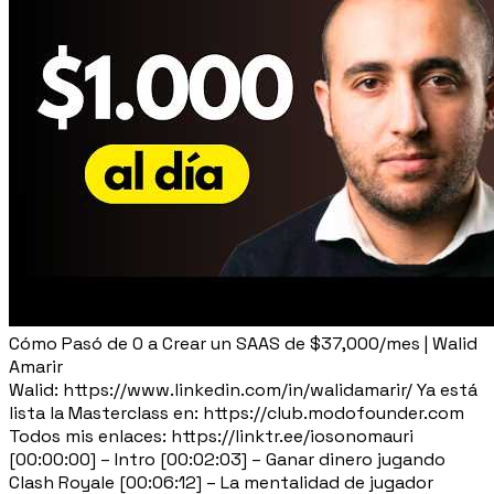
Cómo Pasó de 0 a Crear un SAAS de $37,000/mes | Walid
Amarir
Walid: https://www.linkedin.com/in/walidamarir/ Ya está
lista la Masterclass en: https://club.modofounder.com
Todos mis enlaces: https://linktr.ee/iosonomauri
[00:00:00] – Intro [00:02:03] – Ganar dinero jugando
Clash Royale [00:06:12] – La mentalidad de jugador