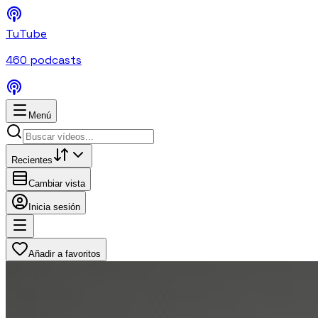
TuTube
460
podcasts
Menú
Recientes
Cambiar vista
Inicia sesión
Añadir a favoritos