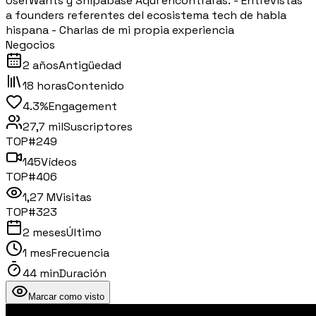
UserWants y Shipabase Aquí encontrarás: - Entrevistas
a founders referentes del ecosistema tech de habla
hispana - Charlas de mi propia experiencia
Negocios
2 años
Antigüedad
18 horas
Contenido
4.3%
Engagement
27,7 mil
Suscriptores
TOP#
249
145
Vídeos
TOP#
406
1,27 M
Visitas
TOP#
323
2 meses
Último
1 mes
Frecuencia
44 min
Duración
Marcar como visto