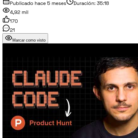
Publicado
hace 5 meses
Duración:
35:18
4,92 mil
170
21
Marcar como visto