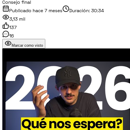
Consejo final
Publicado
hace 7 meses
Duración:
30:34
3,13 mil
137
16
Marcar como visto