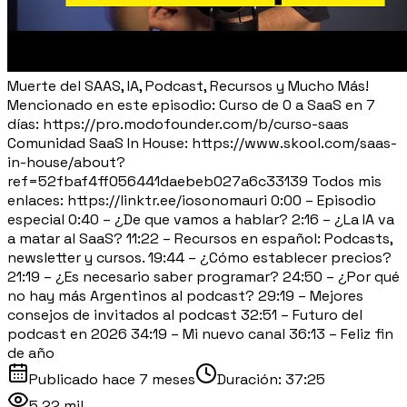
Muerte del SAAS, IA, Podcast, Recursos y Mucho Más!
Mencionado en este episodio: Curso de 0 a SaaS en 7
días: https://pro.modofounder.com/b/curso-saas
Comunidad SaaS In House: https://www.skool.com/saas-
in-house/about?
ref=52fbaf4ff056441daebeb027a6c33139 Todos mis
enlaces: https://linktr.ee/iosonomauri 0:00 – Episodio
especial 0:40 – ¿De que vamos a hablar? 2:16 – ¿La IA va
a matar al SaaS? 11:22 – Recursos en español: Podcasts,
newsletter y cursos. 19:44 – ¿Cómo establecer precios?
21:19 – ¿Es necesario saber programar? 24:50 – ¿Por qué
no hay más Argentinos al podcast? 29:19 – Mejores
consejos de invitados al podcast 32:51 – Futuro del
podcast en 2026 34:19 – Mi nuevo canal 36:13 – Feliz fin
de año
Publicado
hace 7 meses
Duración:
37:25
5,22 mil