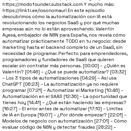
https://modofounder.substack.com Y mucho más:
https://linktr.ee/iosonomauri En este episodio
descubrimos cómo la automatización con IA está
revolucionando los negocios SaaS y por qué muchas
empresas aún no lo están aprovechando. Valentín
Ayesa, embajador de N8N para España, nos revela cómo
automatizar prácticamente TODO en tu negocio: desde
marketing hasta el backend completo de un SaaS, sin
necesidad de programar. Perfecto para emprendedores,
programadores y fundadores de SaaS que quieren
escalar sin contratar más personas. [00:00] – ¿Quién es
Valentín? [01:46] – ¿Qué se puede automatizar? [03:32]
– Los 3 tipos de automatizaciones [04:29] – Así usa
ChatGPT [06:23] – La automatización ya no requiere
programar [07:21] – Automatizar el Marketing [10:46] –
Automatización en el SAAS [12:36] – La oportunidad que
tienes hoy [14:41] – ¿Qué están haciendo las empresas?
[16:27] – El error antes de automatizar [17:10] – Límites
de IA en Europa [19:07] – ¿Por dónde empezar? [22:01] –
Modelos de negocio con automatización [27:01] – Cómo
evaluar código de N8N y detectar fraudes [28:22] –