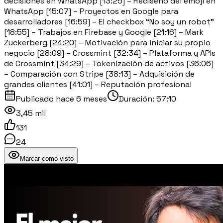
decisiones en WhatsApp [13:25] – Rediseño del emoji en
WhatsApp [15:07] – Proyectos en Google para
desarrolladores [16:59] – El checkbox “No soy un robot”
[18:55] – Trabajos en Firebase y Google [21:16] – Mark
Zuckerberg [24:20] – Motivación para iniciar su propio
negocio [28:09] – Crossmint [32:34] – Plataforma y APIs
de Crossmint [34:29] – Tokenización de activos [36:06]
– Comparación con Stripe [38:13] – Adquisición de
grandes clientes [41:01] – Reputación profesional
Publicado
hace 6 meses
Duración:
57:10
3,45 mil
131
24
Marcar como visto